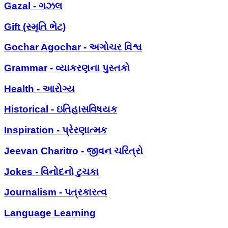
Gazal - ગઝલ
Gift (સ્મૃતિ ભેટ)
Gochar Agochar - અગોચર વિશ્વ
Grammar - વ્યાકરણના પુસ્તકો
Health - આરોગ્ય
Historical - ઇતિહાસવિષયક
Inspiration - પ્રેરણાત્મક
Jeevan Charitro - જીવન ચરિત્રો
Jokes - વિનોદનો ટુચકા
Journalism - પત્રકારત્વ
Language Learning