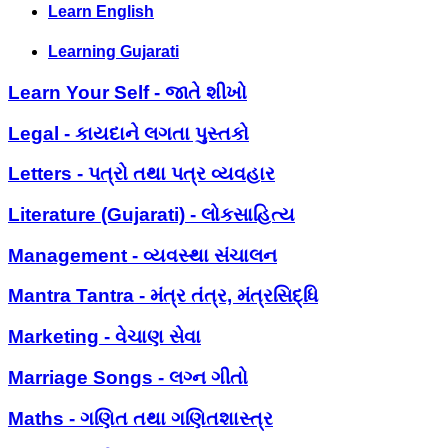
Learn English
Learning Gujarati
Learn Your Self - જાતે શીખો
Legal - કાયદાને લગતા પુસ્તકો
Letters - પત્રો તથા પત્ર વ્યવહાર
Literature (Gujarati) - લોકસાહિત્ય
Management - વ્યવસ્થા સંચાલન
Mantra Tantra - મંત્ર તંત્ર, મંત્રસિદ્ધિ
Marketing - વેચાણ સેવા
Marriage Songs - લગ્ન ગીતો
Maths - ગણિત તથા ગણિતશાસ્ત્ર