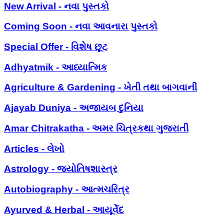
New Arrival - નવા પુસ્તકો
Coming Soon - નવા આવનારા પુસ્તકો
Special Offer - વિશેષ છૂટ
Adhyatmik - આધ્યાત્મિક
Agriculture & Gardening - ખેતી તથા બાગવાની
Ajayab Duniya - અજાયબ દુનિયા
Amar Chitrakatha - અમર ચિત્રકથા ગુજરાતી
Articles - લેખો
Astrology - જ્યોતિષશાસ્ત્ર
Autobiography - આત્મચરિત્ર
Ayurved & Herbal - આયૂર્વેદ