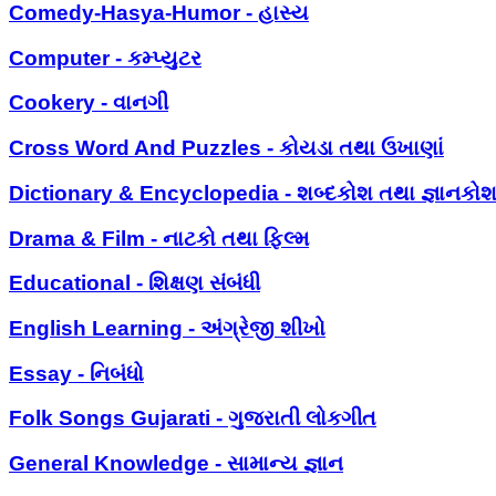
Comedy-Hasya-Humor - હાસ્ય
Computer - કમ્પ્યુટર
Cookery - વાનગી
Cross Word And Puzzles - કોયડા તથા ઉખાણાં
Dictionary & Encyclopedia - શબ્દકોશ તથા જ્ઞાનકો
Drama & Film - નાટકો તથા ફિલ્મ
Educational - શિક્ષણ સંબંધી
English Learning - અંગ્રેજી શીખો
Essay - નિબંધો
Folk Songs Gujarati - ગુજરાતી લોકગીત
General Knowledge - સામાન્ય જ્ઞાન