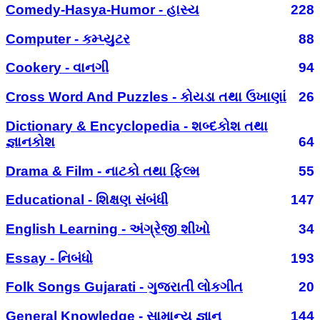
Comedy-Hasya-Humor - હાસ્ય
228
Computer - કમ્પ્યુટર
88
Cookery - વાનગી
94
Cross Word And Puzzles - કોયડા તથા ઉખાણાં
26
Dictionary & Encyclopedia - શબ્દકોશ તથા
જ્ઞાનકોશ
64
Drama & Film - નાટકો તથા ફિલ્મ
55
Educational - શિક્ષણ સંબંધી
147
English Learning - અંગ્રેજી શીખો
34
Essay - નિબંધો
193
Folk Songs Gujarati - ગુજરાતી લોકગીત
20
General Knowledge - સામાન્ય જ્ઞાન
144