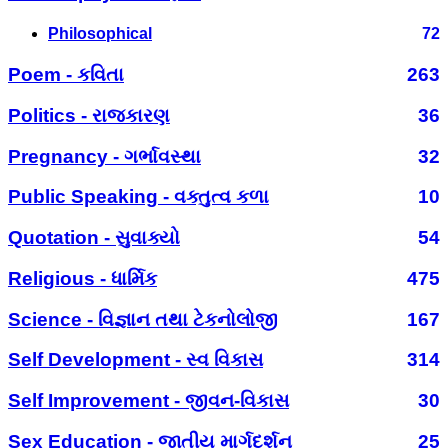
Philosophical
72
Poem - કવિતા
263
Politics - રાજકારણ
36
Pregnancy - ગર્ભાવસ્થા
32
Public Speaking - વક્તુત્વ કળા
10
Quotation - સુવાક્યો
54
Religious - ધાર્મિક
475
Science - વિજ્ઞાન તથા ટેકનોલોજી
167
Self Development - સ્વ વિકાસ
314
Self Improvement - જીવન-વિકાસ
30
Sex Education - જાતીય માર્ગદર્શન
25