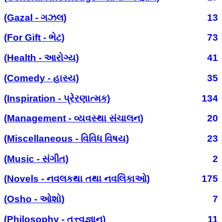
(Gazal - ગઝલ)
13
(For Gift - ભેટ)
73
(Health - આરોગ્ય)
41
(Comedy - હાસ્ય)
35
(Inspiration - પ્રેરણાત્મક)
134
(Management - વ્યવસ્થા સંચાલન)
20
(Miscellaneous - વિવિધ વિષય)
23
(Music - સંગીત)
2
(Novels - નવલકથા તથા નવલિકાઓ)
175
(Osho - ઓશો)
7
(Philosophy - તત્ત્વજ્ઞાન)
11