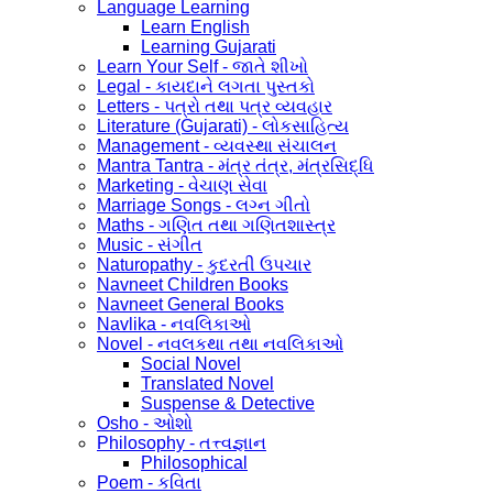
Language Learning
Learn English
Learning Gujarati
Learn Your Self - જાતે શીખો
Legal - કાયદાને લગતા પુસ્તકો
Letters - પત્રો તથા પત્ર વ્યવહાર
Literature (Gujarati) - લોકસાહિત્ય
Management - વ્યવસ્થા સંચાલન
Mantra Tantra - મંત્ર તંત્ર, મંત્રસિદ્ધિ
Marketing - વેચાણ સેવા
Marriage Songs - લગ્ન ગીતો
Maths - ગણિત તથા ગણિતશાસ્ત્ર
Music - સંગીત
Naturopathy - કુદરતી ઉપચાર
Navneet Children Books
Navneet General Books
Navlika - નવલિકાઓ
Novel - નવલકથા તથા નવલિકાઓ
Social Novel
Translated Novel
Suspense & Detective
Osho - ઓશો
Philosophy - તત્ત્વજ્ઞાન
Philosophical
Poem - કવિતા