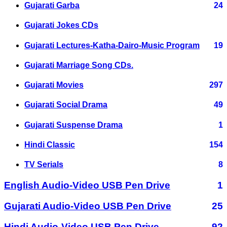
Gujarati Garba
24
Gujarati Jokes CDs
Gujarati Lectures-Katha-Dairo-Music Program
19
Gujarati Marriage Song CDs.
Gujarati Movies
297
Gujarati Social Drama
49
Gujarati Suspense Drama
1
Hindi Classic
154
TV Serials
8
English Audio-Video USB Pen Drive
1
Gujarati Audio-Video USB Pen Drive
25
Hindi Audio-Video USB Pen Drive
92