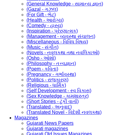
(General Knowledge - સામાન્ય જ્ઞાન)
(Gazal - ગઝલ)
(For Gift - ભેટ)
(Health - આરોગ્ય)
(Comedy - હાસ્ય)
(Inspiration - પ્રેરણાત્મક)
(Management - વ્યવસ્થા સંચાલન)
(Miscellaneous - વિવિધ વિષય)
(Music - સંગીત)
(Novels - નવલકથા તથા નવલિકાઓ)
(Osho - ઓશો)
(Philosophy - તત્ત્વજ્ઞાન)
(Poem - કવિતા)
(Pregnancy - ગર્ભાવસ્થા)
(Politics - રાજકારણ)
(Religious - ધાર્મિક)
(Self Development - સ્વ વિકાસ)
(Sex Knowledge - કામશાસ્ત્ર)
(Short Stories - ટૂંકી વાર્તા)
(Translated - અનુવાદ)
(Translated Novel - વિદેશી નવલકથા)
Magazines
Gujarati News Papers
Gujarati magazines
Gujarati Old Issues Magazines