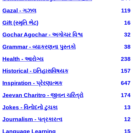
Gazal - ગઝલ
119
Gift (સ્મૃતિ ભેટ)
16
Gochar Agochar - અગોચર વિશ્વ
32
Grammar - વ્યાકરણના પુસ્તકો
38
Health - આરોગ્ય
238
Historical - ઇતિહાસવિષયક
157
Inspiration - પ્રેરણાત્મક
647
Jeevan Charitro - જીવન ચરિત્રો
174
Jokes - વિનોદનો ટુચકા
13
Journalism - પત્રકારત્વ
12
Language Learning
15