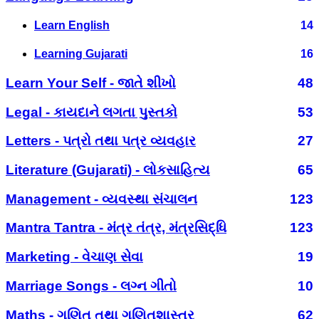
Learn English
14
Learning Gujarati
16
Learn Your Self - જાતે શીખો
48
Legal - કાયદાને લગતા પુસ્તકો
53
Letters - પત્રો તથા પત્ર વ્યવહાર
27
Literature (Gujarati) - લોકસાહિત્ય
65
Management - વ્યવસ્થા સંચાલન
123
Mantra Tantra - મંત્ર તંત્ર, મંત્રસિદ્ધિ
123
Marketing - વેચાણ સેવા
19
Marriage Songs - લગ્ન ગીતો
10
Maths - ગણિત તથા ગણિતશાસ્ત્ર
62