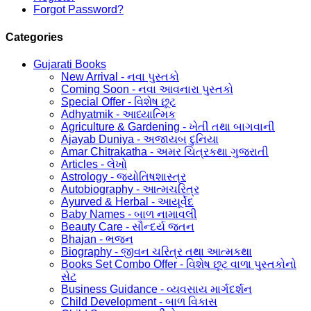
Forgot Password?
Categories
Gujarati Books
New Arrival - નવા પુસ્તકો
Coming Soon - નવા આવનારા પુસ્તકો
Special Offer - વિશેષ છૂટ
Adhyatmik - આધ્યાત્મિક
Agriculture & Gardening - ખેતી તથા બાગવાની
Ajayab Duniya - અજાયબ દુનિયા
Amar Chitrakatha - અમર ચિત્રકથા ગુજરાતી
Articles - લેખો
Astrology - જ્યોતિષશાસ્ત્ર
Autobiography - આત્મચરિત્ર
Ayurved & Herbal - આયૂર્વેદ
Baby Names - બાળ નામાવલી
Beauty Care - સૌન્દર્ય જતન
Bhajan - ભજન
Biography - જીવન ચરિત્ર તથા આત્મકથા
Books Set Combo Offer - વિશેષ છૂટ વાળા પુસ્તકોનો
સેટ
Business Guidance - વ્યવસાય માર્ગદર્શન
Child Development - બાળ વિકાસ