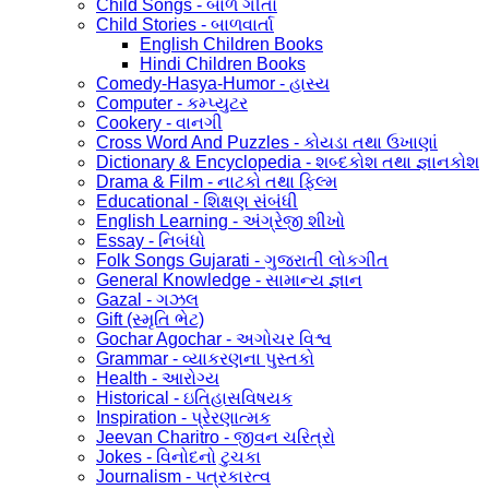
Child Songs - બાળ ગીતો
Child Stories - બાળવાર્તા
English Children Books
Hindi Children Books
Comedy-Hasya-Humor - હાસ્ય
Computer - કમ્પ્યુટર
Cookery - વાનગી
Cross Word And Puzzles - કોયડા તથા ઉખાણાં
Dictionary & Encyclopedia - શબ્દકોશ તથા જ્ઞાનકોશ
Drama & Film - નાટકો તથા ફિલ્મ
Educational - શિક્ષણ સંબંધી
English Learning - અંગ્રેજી શીખો
Essay - નિબંધો
Folk Songs Gujarati - ગુજરાતી લોકગીત
General Knowledge - સામાન્ય જ્ઞાન
Gazal - ગઝલ
Gift (સ્મૃતિ ભેટ)
Gochar Agochar - અગોચર વિશ્વ
Grammar - વ્યાકરણના પુસ્તકો
Health - આરોગ્ય
Historical - ઇતિહાસવિષયક
Inspiration - પ્રેરણાત્મક
Jeevan Charitro - જીવન ચરિત્રો
Jokes - વિનોદનો ટુચકા
Journalism - પત્રકારત્વ