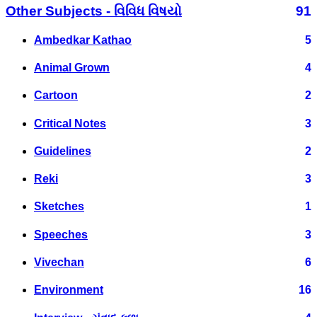
Other Subjects - વિવિધ વિષયો
91
Ambedkar Kathao
5
Animal Grown
4
Cartoon
2
Critical Notes
3
Guidelines
2
Reki
3
Sketches
1
Speeches
3
Vivechan
6
Environment
16