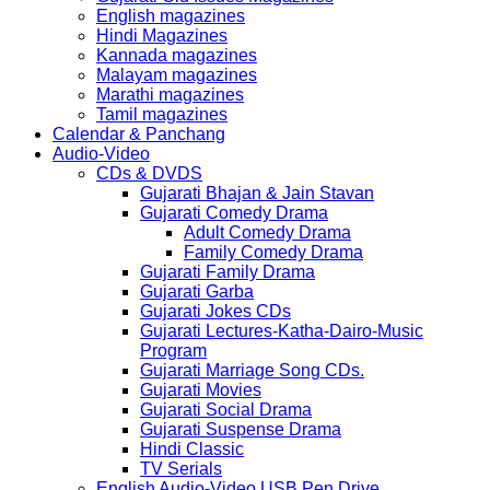
English magazines
Hindi Magazines
Kannada magazines
Malayam magazines
Marathi magazines
Tamil magazines
Calendar & Panchang
Audio-Video
CDs & DVDS
Gujarati Bhajan & Jain Stavan
Gujarati Comedy Drama
Adult Comedy Drama
Family Comedy Drama
Gujarati Family Drama
Gujarati Garba
Gujarati Jokes CDs
Gujarati Lectures-Katha-Dairo-Music
Program
Gujarati Marriage Song CDs.
Gujarati Movies
Gujarati Social Drama
Gujarati Suspense Drama
Hindi Classic
TV Serials
English Audio-Video USB Pen Drive