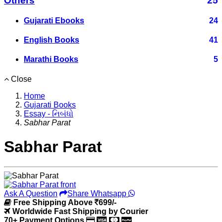
Others
25
Gujarati Ebooks
24
English Books
41
Marathi Books
5
Close
Home
Gujarati Books
Essay - નિબંધો
Sabhar Parat
Sabhar Parat
Ask A Question
Share Whatsapp
Free Shipping Above
699/-
Worldwide Fast Shipping by Courier
70+ Payment Options