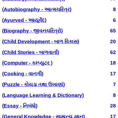
(Autobiography - આત્મચરિત્ર)
8
(Ayurved - આયૂર્વેદ)
6
(Biography - જીવનચરિત્રો)
65
(Child Development - બાળ વિકાસ)
20
(Child Stories - બાળવાર્તા)
62
(Computer - કમ્પ્યુટર )
18
(Cooking - વાનગી)
17
(Puzzle - કોયડા તથા ઉખાણાં)
7
(Language Learning & Dictionary)
8
(Essay - નિબંધો)
28
(General Knowledge - સામાન્ય જ્ઞાન)
17