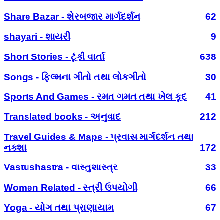
Share Bazar - શેરબજાર માર્ગદર્શન
62
shayari - શાયરી
9
Short Stories - ટૂંકી વાર્તા
638
Songs - ફિલ્મના ગીતો તથા લોકગીતો
30
Sports And Games - રમત ગમત તથા ખેલ કૂદ
41
Translated books - અનુવાદ
212
Travel Guides & Maps - પ્રવાસ માર્ગદર્શન તથા
નક્શા
172
Vastushastra - વાસ્તુશાસ્ત્ર
33
Women Related - સ્ત્રી ઉપયોગી
66
Yoga - યોગ તથા પ્રાણાયામ
67