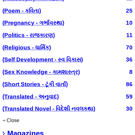
(Poem - કવિતા)
25
(Pregnancy - ગર્ભાવસ્થા)
10
(Politics - રાજકારણ)
11
(Religious - ધાર્મિક)
70
(Self Development - સ્વ વિકાસ)
36
(Sex Knowledge - કામશાસ્ત્ર)
8
(Short Stories - ટૂંકી વાર્તા)
86
(Translated - અનુવાદ)
59
(Translated Novel - વિદેશી નવલકથા)
30
Close
Magazines