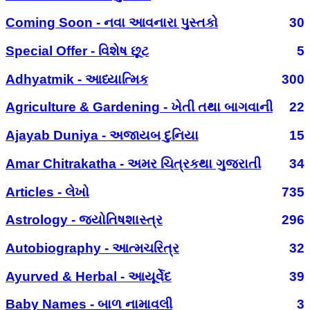
Coming Soon - નવા આવનારા પુસ્તકો
30
Special Offer - વિશેષ છૂટ
5
Adhyatmik - આધ્યાત્મિક
300
Agriculture & Gardening - ખેતી તથા બાગવાની
22
Ajayab Duniya - અજાયબ દુનિયા
15
Amar Chitrakatha - અમર ચિત્રકથા ગુજરાતી
34
Articles - લેખો
735
Astrology - જ્યોતિષશાસ્ત્ર
296
Autobiography - આત્મચરિત્ર
32
Ayurved & Herbal - આયૂર્વેદ
39
Baby Names - બાળ નામાવલી
3