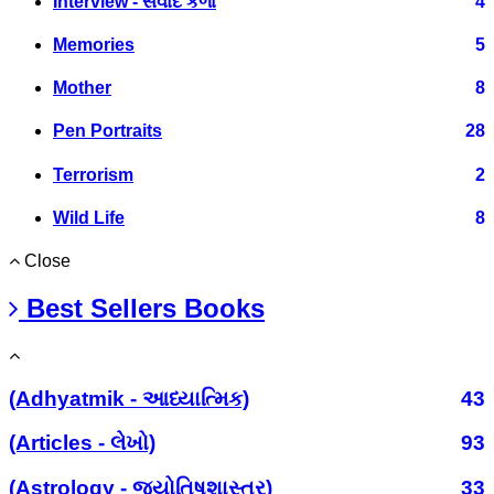
Interview - સંવાદ કળા
4
Memories
5
Mother
8
Pen Portraits
28
Terrorism
2
Wild Life
8
Close
Best Sellers Books
(Adhyatmik - આધ્યાત્મિક)
43
(Articles - લેખો)
93
(Astrology - જ્યોતિષશાસ્ત્ર)
33