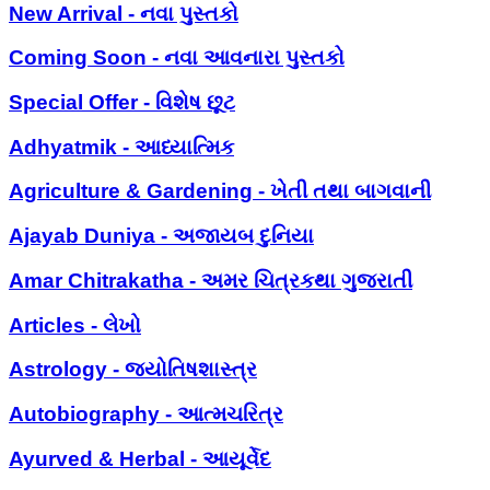
New Arrival - નવા પુસ્તકો
Coming Soon - નવા આવનારા પુસ્તકો
Special Offer - વિશેષ છૂટ
Adhyatmik - આધ્યાત્મિક
Agriculture & Gardening - ખેતી તથા બાગવાની
Ajayab Duniya - અજાયબ દુનિયા
Amar Chitrakatha - અમર ચિત્રકથા ગુજરાતી
Articles - લેખો
Astrology - જ્યોતિષશાસ્ત્ર
Autobiography - આત્મચરિત્ર
Ayurved & Herbal - આયૂર્વેદ