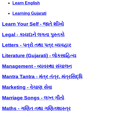
Learn English
Learning Gujarati
Learn Your Self - જાતે શીખો
Legal - કાયદાને લગતા પુસ્તકો
Letters - પત્રો તથા પત્ર વ્યવહાર
Literature (Gujarati) - લોકસાહિત્ય
Management - વ્યવસ્થા સંચાલન
Mantra Tantra - મંત્ર તંત્ર, મંત્રસિદ્ધિ
Marketing - વેચાણ સેવા
Marriage Songs - લગ્ન ગીતો
Maths - ગણિત તથા ગણિતશાસ્ત્ર