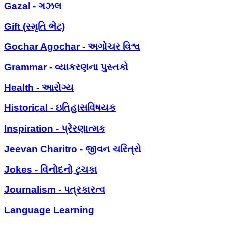
Gazal - ગઝલ
Gift (સ્મૃતિ ભેટ)
Gochar Agochar - અગોચર વિશ્વ
Grammar - વ્યાકરણના પુસ્તકો
Health - આરોગ્ય
Historical - ઇતિહાસવિષયક
Inspiration - પ્રેરણાત્મક
Jeevan Charitro - જીવન ચરિત્રો
Jokes - વિનોદનો ટુચકા
Journalism - પત્રકારત્વ
Language Learning