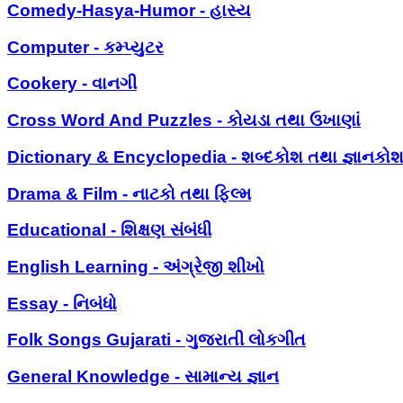
Comedy-Hasya-Humor - હાસ્ય
Computer - કમ્પ્યુટર
Cookery - વાનગી
Cross Word And Puzzles - કોયડા તથા ઉખાણાં
Dictionary & Encyclopedia - શબ્દકોશ તથા જ્ઞાનકો
Drama & Film - નાટકો તથા ફિલ્મ
Educational - શિક્ષણ સંબંધી
English Learning - અંગ્રેજી શીખો
Essay - નિબંધો
Folk Songs Gujarati - ગુજરાતી લોકગીત
General Knowledge - સામાન્ય જ્ઞાન