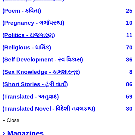
(Poem - કવિતા)
25
(Pregnancy - ગર્ભાવસ્થા)
10
(Politics - રાજકારણ)
11
(Religious - ધાર્મિક)
70
(Self Development - સ્વ વિકાસ)
36
(Sex Knowledge - કામશાસ્ત્ર)
8
(Short Stories - ટૂંકી વાર્તા)
86
(Translated - અનુવાદ)
59
(Translated Novel - વિદેશી નવલકથા)
30
Close
Magazines