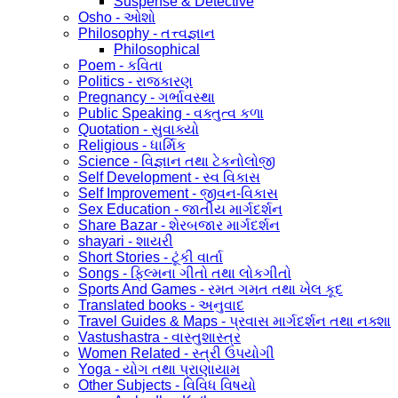
Suspense & Detective
Osho - ઓશો
Philosophy - તત્ત્વજ્ઞાન
Philosophical
Poem - કવિતા
Politics - રાજકારણ
Pregnancy - ગર્ભાવસ્થા
Public Speaking - વક્તુત્વ કળા
Quotation - સુવાક્યો
Religious - ધાર્મિક
Science - વિજ્ઞાન તથા ટેકનોલોજી
Self Development - સ્વ વિકાસ
Self Improvement - જીવન-વિકાસ
Sex Education - જાતીય માર્ગદર્શન
Share Bazar - શેરબજાર માર્ગદર્શન
shayari - શાયરી
Short Stories - ટૂંકી વાર્તા
Songs - ફિલ્મના ગીતો તથા લોકગીતો
Sports And Games - રમત ગમત તથા ખેલ કૂદ
Translated books - અનુવાદ
Travel Guides & Maps - પ્રવાસ માર્ગદર્શન તથા નક્શા
Vastushastra - વાસ્તુશાસ્ત્ર
Women Related - સ્ત્રી ઉપયોગી
Yoga - યોગ તથા પ્રાણાયામ
Other Subjects - વિવિધ વિષયો