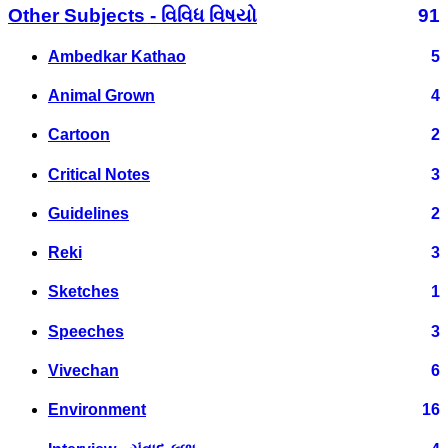
Other Subjects - વિવિધ વિષયો
91
Ambedkar Kathao
5
Animal Grown
4
Cartoon
2
Critical Notes
3
Guidelines
2
Reki
3
Sketches
1
Speeches
3
Vivechan
6
Environment
16