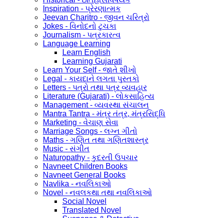
Inspiration - પ્રેરણાત્મક
Jeevan Charitro - જીવન ચરિત્રો
Jokes - વિનોદનો ટુચકા
Journalism - પત્રકારત્વ
Language Learning
Learn English
Learning Gujarati
Learn Your Self - જાતે શીખો
Legal - કાયદાને લગતા પુસ્તકો
Letters - પત્રો તથા પત્ર વ્યવહાર
Literature (Gujarati) - લોકસાહિત્ય
Management - વ્યવસ્થા સંચાલન
Mantra Tantra - મંત્ર તંત્ર, મંત્રસિદ્ધિ
Marketing - વેચાણ સેવા
Marriage Songs - લગ્ન ગીતો
Maths - ગણિત તથા ગણિતશાસ્ત્ર
Music - સંગીત
Naturopathy - કુદરતી ઉપચાર
Navneet Children Books
Navneet General Books
Navlika - નવલિકાઓ
Novel - નવલકથા તથા નવલિકાઓ
Social Novel
Translated Novel