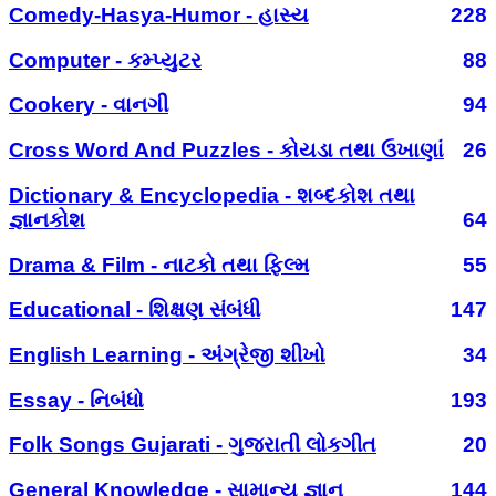
Comedy-Hasya-Humor - હાસ્ય
228
Computer - કમ્પ્યુટર
88
Cookery - વાનગી
94
Cross Word And Puzzles - કોયડા તથા ઉખાણાં
26
Dictionary & Encyclopedia - શબ્દકોશ તથા
જ્ઞાનકોશ
64
Drama & Film - નાટકો તથા ફિલ્મ
55
Educational - શિક્ષણ સંબંધી
147
English Learning - અંગ્રેજી શીખો
34
Essay - નિબંધો
193
Folk Songs Gujarati - ગુજરાતી લોકગીત
20
General Knowledge - સામાન્ય જ્ઞાન
144