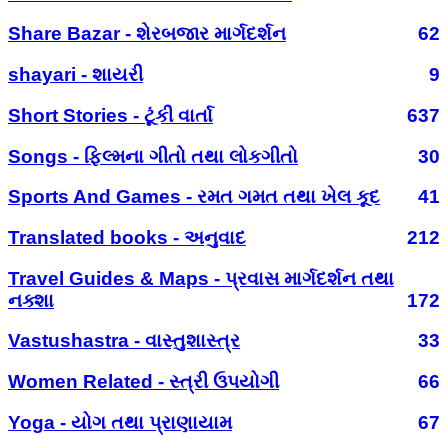
Share Bazar - શેરબજાર માર્ગદર્શન
62
shayari - શાયરી
9
Short Stories - ટૂંકી વાર્તા
637
Songs - ફિલ્મના ગીતો તથા લોકગીતો
30
Sports And Games - રમત ગમત તથા ખેલ કૂદ
41
Translated books - અનુવાદ
212
Travel Guides & Maps - પ્રવાસ માર્ગદર્શન તથા
નક્શા
172
Vastushastra - વાસ્તુશાસ્ત્ર
33
Women Related - સ્ત્રી ઉપયોગી
66
Yoga - યોગ તથા પ્રાણાયામ
67