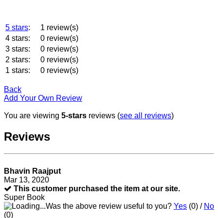
5 stars
:
1 review(s)
4 stars:
0 review(s)
3 stars:
0 review(s)
2 stars:
0 review(s)
1 stars:
0 review(s)
Back
Add Your Own Review
You are viewing
5-stars
reviews (
see all reviews
)
Reviews
Bhavin Raajput
Mar 13, 2020
This customer purchased the item at our site.
Super Book
Was the above review useful to you?
Yes
(
0
) /
No
(
0
)