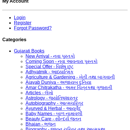
My Account
Login
Register
Forgot Password?
Categories
Gujarati Books
New Arrival - નવા પુસ્તકો
Coming Soon - નવા આવનારા પુસ્તકો
Special Offer - વિશેષ છૂટ
Adhyatmik - આધ્યાત્મિક
Agriculture & Gardening - ખેતી તથા બાગવાની
Ajayab Duniya - અજાયબ દુનિયા
Amar Chitrakatha - અમર ચિત્રકથા ગુજરાતી
Articles - લેખો
Astrology - જ્યોતિષશાસ્ત્ર
Autobiography - આત્મચરિત્ર
Ayurved & Herbal - આયૂર્વેદ
Baby Names - બાળ નામાવલી
Beauty Care - સૌન્દર્ય જતન
Bhajan - ભજન
Biography - જીવન ચરિત્ર તથા આત્મકથા