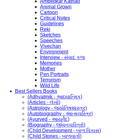
Ambedkar Kathao
Animal Grown
Cartoon
Critical Notes
Guidelines
Reki
Sketches
Speeches
Vivechan
Environment
Interview - સંવાદ કળા
Memories
Mother
Pen Portraits
Terrorism
Wild Life
Best Sellers Books
(Adhyatmik - આધ્યાત્મિક)
(Articles - લેખો)
(Astrology - જ્યોતિષશાસ્ત્ર)
(Autobiography - આત્મચરિત્ર)
(Ayurved - આયૂર્વેદ)
(Biography - જીવનચરિત્રો)
(Child Development - બાળ વિકાસ)
(Child Stories - બાળવાર્તા)