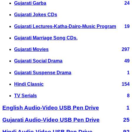
Gujarati Garba
24
Gujarati Jokes CDs
Gujarati Lectures-Katha-Dairo-Music Program
19
Gujarati Marriage Song CDs.
Gujarati Movies
297
Gujarati Social Drama
49
Gujarati Suspense Drama
1
Hindi Classic
154
TV Serials
8
English Audio-Video USB Pen Drive
1
Gujarati Audio-Video USB Pen Drive
25
Hindi Audio-Video USB Pen Drive
92