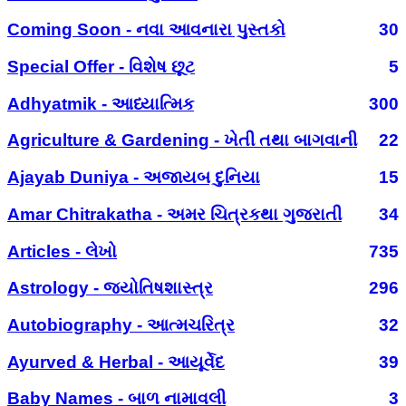
Coming Soon - નવા આવનારા પુસ્તકો
30
Special Offer - વિશેષ છૂટ
5
Adhyatmik - આધ્યાત્મિક
300
Agriculture & Gardening - ખેતી તથા બાગવાની
22
Ajayab Duniya - અજાયબ દુનિયા
15
Amar Chitrakatha - અમર ચિત્રકથા ગુજરાતી
34
Articles - લેખો
735
Astrology - જ્યોતિષશાસ્ત્ર
296
Autobiography - આત્મચરિત્ર
32
Ayurved & Herbal - આયૂર્વેદ
39
Baby Names - બાળ નામાવલી
3