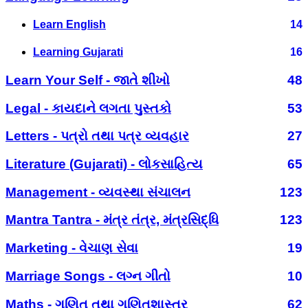
Learn English
14
Learning Gujarati
16
Learn Your Self - જાતે શીખો
48
Legal - કાયદાને લગતા પુસ્તકો
53
Letters - પત્રો તથા પત્ર વ્યવહાર
27
Literature (Gujarati) - લોકસાહિત્ય
65
Management - વ્યવસ્થા સંચાલન
123
Mantra Tantra - મંત્ર તંત્ર, મંત્રસિદ્ધિ
123
Marketing - વેચાણ સેવા
19
Marriage Songs - લગ્ન ગીતો
10
Maths - ગણિત તથા ગણિતશાસ્ત્ર
62