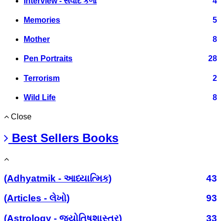
Interview - સંવાદ કળા
4
Memories
5
Mother
8
Pen Portraits
28
Terrorism
2
Wild Life
8
Close
Best Sellers Books
(Adhyatmik - આધ્યાત્મિક)
43
(Articles - લેખો)
93
(Astrology - જ્યોતિષશાસ્ત્ર)
33