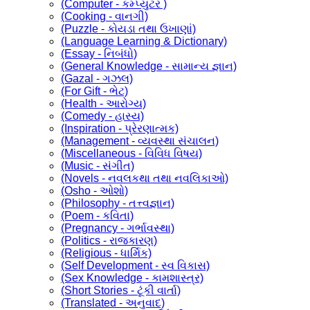
(Computer - કમ્પ્યુટર )
(Cooking - વાનગી)
(Puzzle - કોયડા તથા ઉખાણાં)
(Language Learning & Dictionary)
(Essay - નિબંધો)
(General Knowledge - સામાન્ય જ્ઞાન)
(Gazal - ગઝલ)
(For Gift - ભેટ)
(Health - આરોગ્ય)
(Comedy - હાસ્ય)
(Inspiration - પ્રેરણાત્મક)
(Management - વ્યવસ્થા સંચાલન)
(Miscellaneous - વિવિધ વિષય)
(Music - સંગીત)
(Novels - નવલકથા તથા નવલિકાઓ)
(Osho - ઓશો)
(Philosophy - તત્ત્વજ્ઞાન)
(Poem - કવિતા)
(Pregnancy - ગર્ભાવસ્થા)
(Politics - રાજકારણ)
(Religious - ધાર્મિક)
(Self Development - સ્વ વિકાસ)
(Sex Knowledge - કામશાસ્ત્ર)
(Short Stories - ટૂંકી વાર્તા)
(Translated - અનુવાદ)