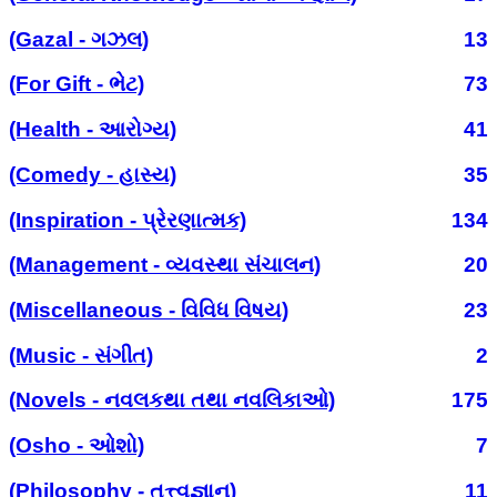
(Gazal - ગઝલ)
13
(For Gift - ભેટ)
73
(Health - આરોગ્ય)
41
(Comedy - હાસ્ય)
35
(Inspiration - પ્રેરણાત્મક)
134
(Management - વ્યવસ્થા સંચાલન)
20
(Miscellaneous - વિવિધ વિષય)
23
(Music - સંગીત)
2
(Novels - નવલકથા તથા નવલિકાઓ)
175
(Osho - ઓશો)
7
(Philosophy - તત્ત્વજ્ઞાન)
11