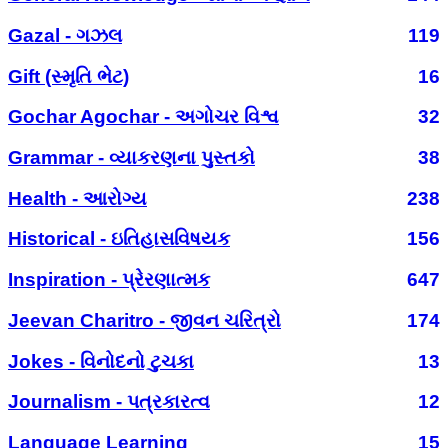
Gazal - ગઝલ
119
Gift (સ્મૃતિ ભેટ)
16
Gochar Agochar - અગોચર વિશ્વ
32
Grammar - વ્યાકરણના પુસ્તકો
38
Health - આરોગ્ય
238
Historical - ઇતિહાસવિષયક
156
Inspiration - પ્રેરણાત્મક
647
Jeevan Charitro - જીવન ચરિત્રો
174
Jokes - વિનોદનો ટુચકા
13
Journalism - પત્રકારત્વ
12
Language Learning
15