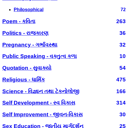
Philosophical
72
Poem - કવિતા
263
Politics - રાજકારણ
36
Pregnancy - ગર્ભાવસ્થા
32
Public Speaking - વક્તુત્વ કળા
10
Quotation - સુવાક્યો
54
Religious - ધાર્મિક
475
Science - વિજ્ઞાન તથા ટેકનોલોજી
166
Self Development - સ્વ વિકાસ
314
Self Improvement - જીવન-વિકાસ
30
Sex Education - જાતીય માર્ગદર્શન
25