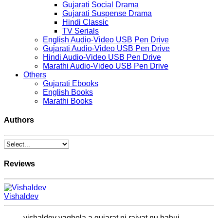
Gujarati Social Drama
Gujarati Suspense Drama
Hindi Classic
TV Serials
English Audio-Video USB Pen Drive
Gujarati Audio-Video USB Pen Drive
Hindi Audio-Video USB Pen Drive
Marathi Audio-Video USB Pen Drive
Others
Gujarati Ebooks
English Books
Marathi Books
Authors
Reviews
Vishaldev
vishaldev vaghela a gujarat ni rajvat nu bahuj