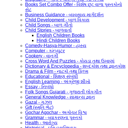
Books Set Combo Offer - વિશેષ છૂટ વાળા પુસ્તકોનો
સેટ
Business Guidance - વ્યવસાય માર્ગદર્શન
Child Development - બાળ વિકાસ
Child Songs - બાળ ગીતો
Child Stories - બાળવાર્તા
English Children Books
Hindi Children Books
Comedy-Hasya-Humor - હાસ્ય
Computer - કમ્પ્યુટર
Cookery - વાનગી
Cross Word And Puzzles - કોયડા તથા ઉખાણાં
Dictionary & Encyclopedia - શબ્દકોશ તથા જ્ઞાનકોશ
Drama & Film - નાટકો તથા ફિલ્મ
Educational - શિક્ષણ સંબંધી
English Learning - અંગ્રેજી શીખો
Essay - નિબંધો
Folk Songs Gujarati - ગુજરાતી લોકગીત
General Knowledge - સામાન્ય જ્ઞાન
Gazal - ગઝલ
Gift (સ્મૃતિ ભેટ)
Gochar Agochar - અગોચર વિશ્વ
Grammar - વ્યાકરણના પુસ્તકો
Health - આરોગ્ય
Historical - ઇતિહાસવિષયક