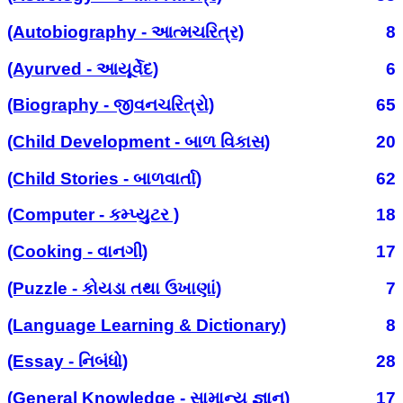
(Autobiography - આત્મચરિત્ર)
8
(Ayurved - આયૂર્વેદ)
6
(Biography - જીવનચરિત્રો)
65
(Child Development - બાળ વિકાસ)
20
(Child Stories - બાળવાર્તા)
62
(Computer - કમ્પ્યુટર )
18
(Cooking - વાનગી)
17
(Puzzle - કોયડા તથા ઉખાણાં)
7
(Language Learning & Dictionary)
8
(Essay - નિબંધો)
28
(General Knowledge - સામાન્ય જ્ઞાન)
17