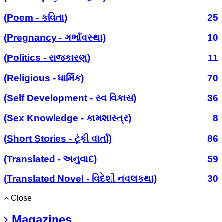
(Poem - કવિતા)
25
(Pregnancy - ગર્ભાવસ્થા)
10
(Politics - રાજકારણ)
11
(Religious - ધાર્મિક)
70
(Self Development - સ્વ વિકાસ)
36
(Sex Knowledge - કામશાસ્ત્ર)
8
(Short Stories - ટૂંકી વાર્તા)
86
(Translated - અનુવાદ)
59
(Translated Novel - વિદેશી નવલકથા)
30
Close
Magazines