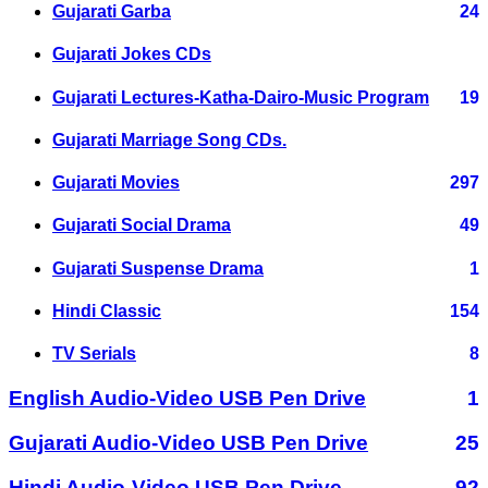
Gujarati Garba
24
Gujarati Jokes CDs
Gujarati Lectures-Katha-Dairo-Music Program
19
Gujarati Marriage Song CDs.
Gujarati Movies
297
Gujarati Social Drama
49
Gujarati Suspense Drama
1
Hindi Classic
154
TV Serials
8
English Audio-Video USB Pen Drive
1
Gujarati Audio-Video USB Pen Drive
25
Hindi Audio-Video USB Pen Drive
92