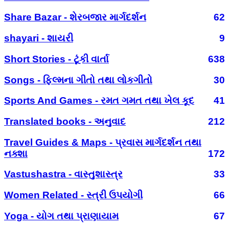
Share Bazar - શેરબજાર માર્ગદર્શન
62
shayari - શાયરી
9
Short Stories - ટૂંકી વાર્તા
638
Songs - ફિલ્મના ગીતો તથા લોકગીતો
30
Sports And Games - રમત ગમત તથા ખેલ કૂદ
41
Translated books - અનુવાદ
212
Travel Guides & Maps - પ્રવાસ માર્ગદર્શન તથા
નક્શા
172
Vastushastra - વાસ્તુશાસ્ત્ર
33
Women Related - સ્ત્રી ઉપયોગી
66
Yoga - યોગ તથા પ્રાણાયામ
67