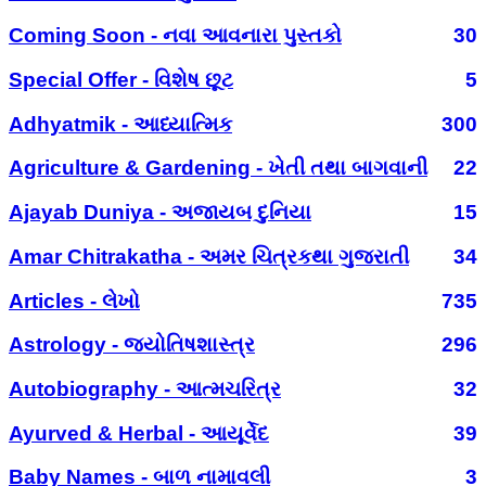
Coming Soon - નવા આવનારા પુસ્તકો
30
Special Offer - વિશેષ છૂટ
5
Adhyatmik - આધ્યાત્મિક
300
Agriculture & Gardening - ખેતી તથા બાગવાની
22
Ajayab Duniya - અજાયબ દુનિયા
15
Amar Chitrakatha - અમર ચિત્રકથા ગુજરાતી
34
Articles - લેખો
735
Astrology - જ્યોતિષશાસ્ત્ર
296
Autobiography - આત્મચરિત્ર
32
Ayurved & Herbal - આયૂર્વેદ
39
Baby Names - બાળ નામાવલી
3