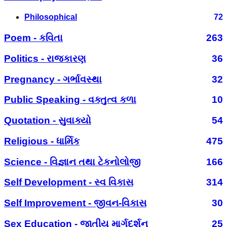
Philosophical
72
Poem - કવિતા
263
Politics - રાજકારણ
36
Pregnancy - ગર્ભાવસ્થા
32
Public Speaking - વક્તુત્વ કળા
10
Quotation - સુવાક્યો
54
Religious - ધાર્મિક
475
Science - વિજ્ઞાન તથા ટેકનોલોજી
166
Self Development - સ્વ વિકાસ
314
Self Improvement - જીવન-વિકાસ
30
Sex Education - જાતીય માર્ગદર્શન
25