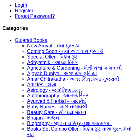
Login
Register
Forgot Password?
Categories
Gujarati Books
New Arrival - નવા પુસ્તકો
Coming Soon - નવા આવનારા પુસ્તકો
Special Offer - વિશેષ છૂટ
Adhyatmik - આધ્યાત્મિક
Agriculture & Gardening - ખેતી તથા બાગવાની
Ajayab Duniya - અજાયબ દુનિયા
Amar Chitrakatha - અમર ચિત્રકથા ગુજરાતી
Articles - લેખો
Astrology - જ્યોતિષશાસ્ત્ર
Autobiography - આત્મચરિત્ર
Ayurved & Herbal - આયૂર્વેદ
Baby Names - બાળ નામાવલી
Beauty Care - સૌન્દર્ય જતન
Bhajan - ભજન
Biography - જીવન ચરિત્ર તથા આત્મકથા
Books Set Combo Offer - વિશેષ છૂટ વાળા પુસ્તકોનો
સેટ