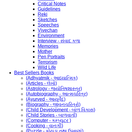
Critical Notes
Guidelines
Reki
Sketches
Speeches
Vivechan
Environment
Interview - સંવાદ કળા
Memories
Mother
Pen Portraits
Terrorism
Wild Life
Best Sellers Books
(Adhyatmik - આધ્યાત્મિક)
(Articles - લેખો)
(Astrology - જ્યોતિષશાસ્ત્ર)
(Autobiography - આત્મચરિત્ર)
(Ayurved - આયૂર્વેદ)
(Biography - જીવનચરિત્રો)
(Child Development - બાળ વિકાસ)
(Child Stories - બાળવાર્તા)
(Computer - કમ્પ્યુટર )
(Cooking - વાનગી)
(Puzzle - કોયડા તથા ઉખાણાં)