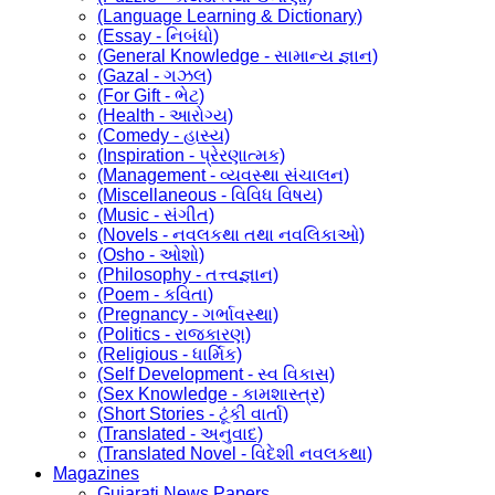
(Language Learning & Dictionary)
(Essay - નિબંધો)
(General Knowledge - સામાન્ય જ્ઞાન)
(Gazal - ગઝલ)
(For Gift - ભેટ)
(Health - આરોગ્ય)
(Comedy - હાસ્ય)
(Inspiration - પ્રેરણાત્મક)
(Management - વ્યવસ્થા સંચાલન)
(Miscellaneous - વિવિધ વિષય)
(Music - સંગીત)
(Novels - નવલકથા તથા નવલિકાઓ)
(Osho - ઓશો)
(Philosophy - તત્ત્વજ્ઞાન)
(Poem - કવિતા)
(Pregnancy - ગર્ભાવસ્થા)
(Politics - રાજકારણ)
(Religious - ધાર્મિક)
(Self Development - સ્વ વિકાસ)
(Sex Knowledge - કામશાસ્ત્ર)
(Short Stories - ટૂંકી વાર્તા)
(Translated - અનુવાદ)
(Translated Novel - વિદેશી નવલકથા)
Magazines
Gujarati News Papers