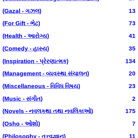
(Gazal - ગઝલ)
13
(For Gift - ભેટ)
73
(Health - આરોગ્ય)
41
(Comedy - હાસ્ય)
35
(Inspiration - પ્રેરણાત્મક)
134
(Management - વ્યવસ્થા સંચાલન)
20
(Miscellaneous - વિવિધ વિષય)
23
(Music - સંગીત)
2
(Novels - નવલકથા તથા નવલિકાઓ)
175
(Osho - ઓશો)
7
(Philosophy - તત્ત્વજ્ઞાન)
11