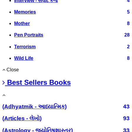
Interview - સંવાદ કળા
4
Memories
5
Mother
8
Pen Portraits
28
Terrorism
2
Wild Life
8
Close
Best Sellers Books
(Adhyatmik - આધ્યાત્મિક)
43
(Articles - લેખો)
93
(Astrology - જ્યોતિષશાસ્ત્ર)
33