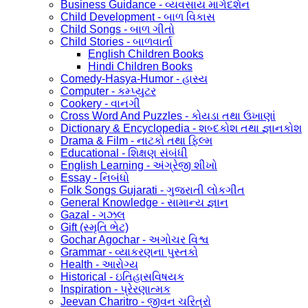
Business Guidance - વ્યવસાય માર્ગદર્શન
Child Development - બાળ વિકાસ
Child Songs - બાળ ગીતો
Child Stories - બાળવાર્તા
English Children Books
Hindi Children Books
Comedy-Hasya-Humor - હાસ્ય
Computer - કમ્પ્યુટર
Cookery - વાનગી
Cross Word And Puzzles - કોયડા તથા ઉખાણાં
Dictionary & Encyclopedia - શબ્દકોશ તથા જ્ઞાનકોશ
Drama & Film - નાટકો તથા ફિલ્મ
Educational - શિક્ષણ સંબંધી
English Learning - અંગ્રેજી શીખો
Essay - નિબંધો
Folk Songs Gujarati - ગુજરાતી લોકગીત
General Knowledge - સામાન્ય જ્ઞાન
Gazal - ગઝલ
Gift (સ્મૃતિ ભેટ)
Gochar Agochar - અગોચર વિશ્વ
Grammar - વ્યાકરણના પુસ્તકો
Health - આરોગ્ય
Historical - ઇતિહાસવિષયક
Inspiration - પ્રેરણાત્મક
Jeevan Charitro - જીવન ચરિત્રો