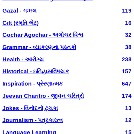
Gazal - ગઝલ
119
Gift (સ્મૃતિ ભેટ)
16
Gochar Agochar - અગોચર વિશ્વ
32
Grammar - વ્યાકરણના પુસ્તકો
38
Health - આરોગ્ય
238
Historical - ઇતિહાસવિષયક
157
Inspiration - પ્રેરણાત્મક
647
Jeevan Charitro - જીવન ચરિત્રો
174
Jokes - વિનોદનો ટુચકા
13
Journalism - પત્રકારત્વ
12
Language Learning
15