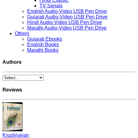
Hindi Classic
TV Serials
English Audio-Video USB Pen Drive
Gujarati Audio-Video USB Pen Drive
Hindi Audio-Video USB Pen Drive
Marathi Audio-Video USB Pen Drive
Others
Gujarati Ebooks
English Books
Marathi Books
Authors
Reviews
Krushnayan