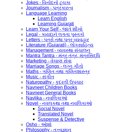
Jokes - વિનોદનો ટુચકા
Journalism - પત્રકારત્વ
Language Learning
Learn English
Learning Gujarati
Learn Your Self - જાતે શીખો
Legal - કાયદાને લગતા પુસ્તકો
Letters - પત્રો તથા પત્ર વ્યવહાર
Literature (Gujarati) - લોકસાહિત્ય
Management - વ્યવસ્થા સંચાલન
Mantra Tantra - મંત્ર તંત્ર, મંત્રસિદ્ધિ
Marketing - વેચાણ સેવા
Marriage Songs - લગ્ન ગીતો
Maths - ગણિત તથા ગણિતશાસ્ત્ર
Music - સંગીત
Naturopathy - કુદરતી ઉપચાર
Navneet Children Books
Navneet General Books
Navlika - નવલિકાઓ
Novel - નવલકથા તથા નવલિકાઓ
Social Novel
Translated Novel
Suspense & Detective
Osho - ઓશો
Philosophy - તત્ત્વજ્ઞાન