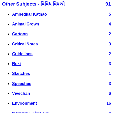
Other Subjects - વિવિધ વિષયો
91
Ambedkar Kathao
5
Animal Grown
4
Cartoon
2
Critical Notes
3
Guidelines
2
Reki
3
Sketches
1
Speeches
3
Vivechan
6
Environment
16