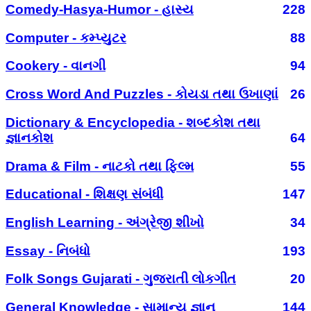
Comedy-Hasya-Humor - હાસ્ય
228
Computer - કમ્પ્યુટર
88
Cookery - વાનગી
94
Cross Word And Puzzles - કોયડા તથા ઉખાણાં
26
Dictionary & Encyclopedia - શબ્દકોશ તથા
જ્ઞાનકોશ
64
Drama & Film - નાટકો તથા ફિલ્મ
55
Educational - શિક્ષણ સંબંધી
147
English Learning - અંગ્રેજી શીખો
34
Essay - નિબંધો
193
Folk Songs Gujarati - ગુજરાતી લોકગીત
20
General Knowledge - સામાન્ય જ્ઞાન
144