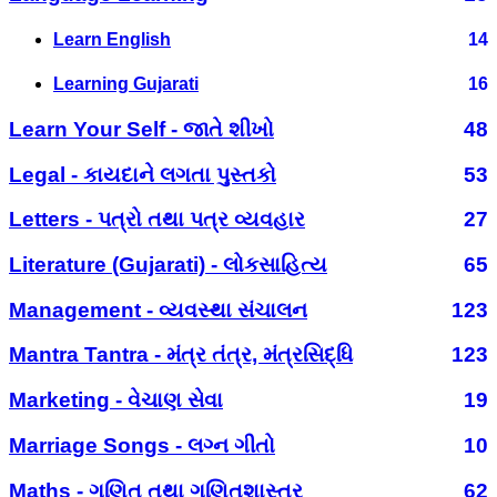
Learn English
14
Learning Gujarati
16
Learn Your Self - જાતે શીખો
48
Legal - કાયદાને લગતા પુસ્તકો
53
Letters - પત્રો તથા પત્ર વ્યવહાર
27
Literature (Gujarati) - લોકસાહિત્ય
65
Management - વ્યવસ્થા સંચાલન
123
Mantra Tantra - મંત્ર તંત્ર, મંત્રસિદ્ધિ
123
Marketing - વેચાણ સેવા
19
Marriage Songs - લગ્ન ગીતો
10
Maths - ગણિત તથા ગણિતશાસ્ત્ર
62