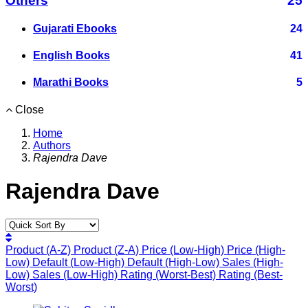
Others
25
Gujarati Ebooks
24
English Books
41
Marathi Books
5
Close
Home
Authors
Rajendra Dave
Rajendra Dave
Product (A-Z)
Product (Z-A)
Price (Low-High)
Price (High-
Low)
Default (Low-High)
Default (High-Low)
Sales (High-
Low)
Sales (Low-High)
Rating (Worst-Best)
Rating (Best-
Worst)