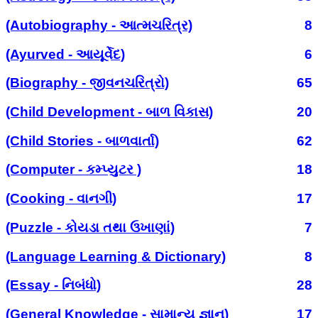
(Autobiography - આત્મચરિત્ર)
8
(Ayurved - આયૂર્વેદ)
6
(Biography - જીવનચરિત્રો)
65
(Child Development - બાળ વિકાસ)
20
(Child Stories - બાળવાર્તા)
62
(Computer - કમ્પ્યુટર )
18
(Cooking - વાનગી)
17
(Puzzle - કોયડા તથા ઉખાણાં)
7
(Language Learning & Dictionary)
8
(Essay - નિબંધો)
28
(General Knowledge - સામાન્ય જ્ઞાન)
17