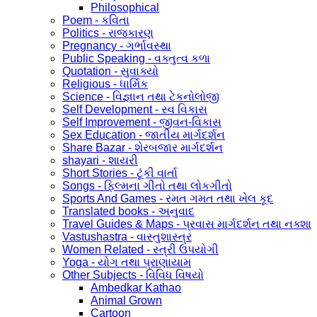
Philosophical
Poem - કવિતા
Politics - રાજકારણ
Pregnancy - ગર્ભાવસ્થા
Public Speaking - વક્તુત્વ કળા
Quotation - સુવાક્યો
Religious - ધાર્મિક
Science - વિજ્ઞાન તથા ટેકનોલોજી
Self Development - સ્વ વિકાસ
Self Improvement - જીવન-વિકાસ
Sex Education - જાતીય માર્ગદર્શન
Share Bazar - શેરબજાર માર્ગદર્શન
shayari - શાયરી
Short Stories - ટૂંકી વાર્તા
Songs - ફિલ્મના ગીતો તથા લોકગીતો
Sports And Games - રમત ગમત તથા ખેલ કૂદ
Translated books - અનુવાદ
Travel Guides & Maps - પ્રવાસ માર્ગદર્શન તથા નક્શા
Vastushastra - વાસ્તુશાસ્ત્ર
Women Related - સ્ત્રી ઉપયોગી
Yoga - યોગ તથા પ્રાણાયામ
Other Subjects - વિવિધ વિષયો
Ambedkar Kathao
Animal Grown
Cartoon