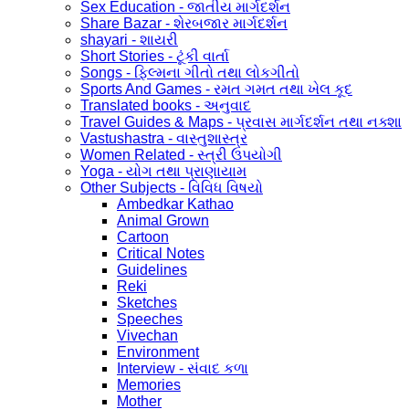
Sex Education - જાતીય માર્ગદર્શન
Share Bazar - શેરબજાર માર્ગદર્શન
shayari - શાયરી
Short Stories - ટૂંકી વાર્તા
Songs - ફિલ્મના ગીતો તથા લોકગીતો
Sports And Games - રમત ગમત તથા ખેલ કૂદ
Translated books - અનુવાદ
Travel Guides & Maps - પ્રવાસ માર્ગદર્શન તથા નક્શા
Vastushastra - વાસ્તુશાસ્ત્ર
Women Related - સ્ત્રી ઉપયોગી
Yoga - યોગ તથા પ્રાણાયામ
Other Subjects - વિવિધ વિષયો
Ambedkar Kathao
Animal Grown
Cartoon
Critical Notes
Guidelines
Reki
Sketches
Speeches
Vivechan
Environment
Interview - સંવાદ કળા
Memories
Mother