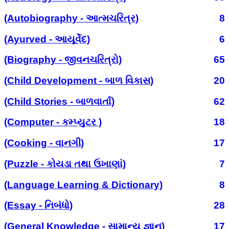
(Autobiography - આત્મચરિત્ર)
8
(Ayurved - આયૂર્વેદ)
6
(Biography - જીવનચરિત્રો)
65
(Child Development - બાળ વિકાસ)
20
(Child Stories - બાળવાર્તા)
62
(Computer - કમ્પ્યુટર )
18
(Cooking - વાનગી)
17
(Puzzle - કોયડા તથા ઉખાણાં)
7
(Language Learning & Dictionary)
8
(Essay - નિબંધો)
28
(General Knowledge - સામાન્ય જ્ઞાન)
17