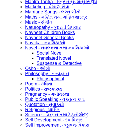
Mantra Tantra - મંત્ર તંત્ર, મંત્રસિદ્ધિ
Marketing - વેચાણ સેવા
Marriage Songs - લગ્ન ગીતો
Maths - ગણિત તથા ગણિતશાસ્ત્ર
Music - સંગીત
Naturopathy - કુદરતી ઉપચાર
Navneet Children Books
Navneet General Books
Navlika - નવલિકાઓ
Novel - નવલકથા તથા નવલિકાઓ
Social Novel
Translated Novel
Suspense & Detective
Osho - ઓશો
Philosophy - તત્ત્વજ્ઞાન
Philosophical
Poem - કવિતા
Politics - રાજકારણ
Pregnancy - ગર્ભાવસ્થા
Public Speaking - વક્તુત્વ કળા
Quotation - સુવાક્યો
Religious - ધાર્મિક
Science - વિજ્ઞાન તથા ટેકનોલોજી
Self Development - સ્વ વિકાસ
Self Improvement - જીવન-વિકાસ