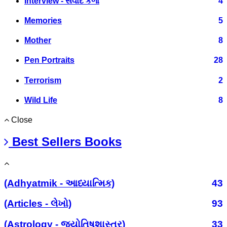
Interview - સંવાદ કળા
4
Memories
5
Mother
8
Pen Portraits
28
Terrorism
2
Wild Life
8
Close
Best Sellers Books
(Adhyatmik - આધ્યાત્મિક)
43
(Articles - લેખો)
93
(Astrology - જ્યોતિષશાસ્ત્ર)
33