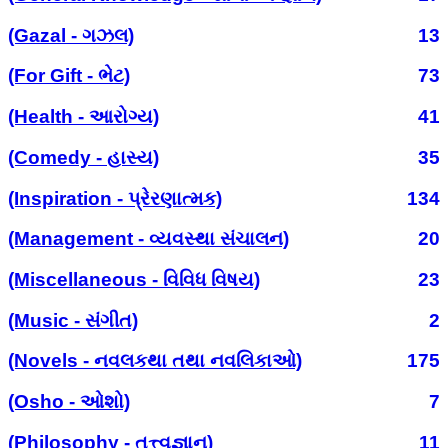
(Gazal - ગઝલ)
13
(For Gift - ભેટ)
73
(Health - આરોગ્ય)
41
(Comedy - હાસ્ય)
35
(Inspiration - પ્રેરણાત્મક)
134
(Management - વ્યવસ્થા સંચાલન)
20
(Miscellaneous - વિવિધ વિષય)
23
(Music - સંગીત)
2
(Novels - નવલકથા તથા નવલિકાઓ)
175
(Osho - ઓશો)
7
(Philosophy - તત્ત્વજ્ઞાન)
11