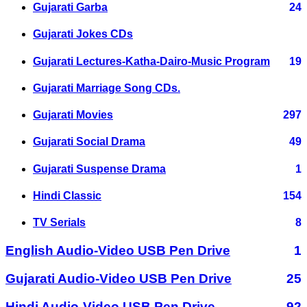
Gujarati Garba
24
Gujarati Jokes CDs
Gujarati Lectures-Katha-Dairo-Music Program
19
Gujarati Marriage Song CDs.
Gujarati Movies
297
Gujarati Social Drama
49
Gujarati Suspense Drama
1
Hindi Classic
154
TV Serials
8
English Audio-Video USB Pen Drive
1
Gujarati Audio-Video USB Pen Drive
25
Hindi Audio-Video USB Pen Drive
92