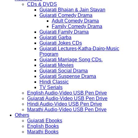
CDs & DVDS
Gujarati Bhajan & Jain Stavan
Gujarati Comedy Drama
Adult Comedy Drama
Family Comedy Drama
Gujarati Family Drama
Gujarati Garba
Gujarati Jokes CDs
Gujarati Lectures-Katha-Dairo-Music
Program
Gujarati Marriage Song CDs.
Gujarati Movies
Gujarati Social Drama
Gujarati Suspense Drama
Hindi Classic
TV Serials
English Audio-Video USB Pen Drive
Gujarati Audio-Video USB Pen Drive
Hindi Audio-Video USB Pen Drive
Marathi Audio-Video USB Pen Drive
Others
Gujarati Ebooks
English Books
Marathi Books