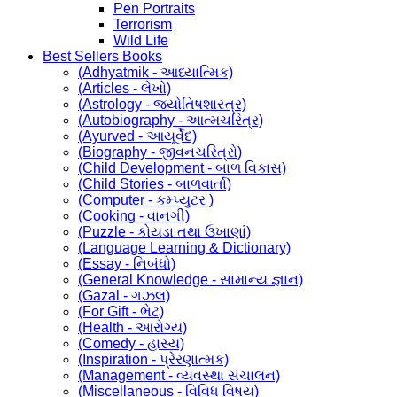
Pen Portraits
Terrorism
Wild Life
Best Sellers Books
(Adhyatmik - આધ્યાત્મિક)
(Articles - લેખો)
(Astrology - જ્યોતિષશાસ્ત્ર)
(Autobiography - આત્મચરિત્ર)
(Ayurved - આયૂર્વેદ)
(Biography - જીવનચરિત્રો)
(Child Development - બાળ વિકાસ)
(Child Stories - બાળવાર્તા)
(Computer - કમ્પ્યુટર )
(Cooking - વાનગી)
(Puzzle - કોયડા તથા ઉખાણાં)
(Language Learning & Dictionary)
(Essay - નિબંધો)
(General Knowledge - સામાન્ય જ્ઞાન)
(Gazal - ગઝલ)
(For Gift - ભેટ)
(Health - આરોગ્ય)
(Comedy - હાસ્ય)
(Inspiration - પ્રેરણાત્મક)
(Management - વ્યવસ્થા સંચાલન)
(Miscellaneous - વિવિધ વિષય)