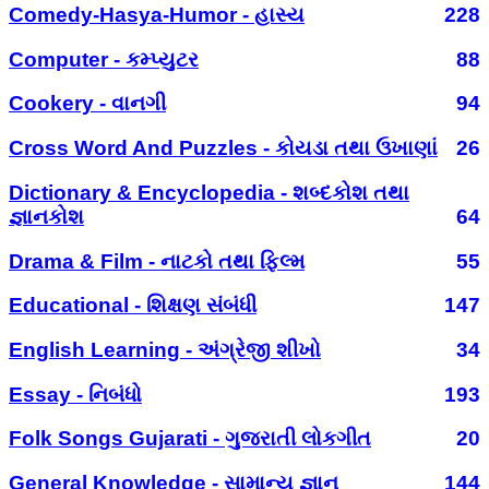
Comedy-Hasya-Humor - હાસ્ય
228
Computer - કમ્પ્યુટર
88
Cookery - વાનગી
94
Cross Word And Puzzles - કોયડા તથા ઉખાણાં
26
Dictionary & Encyclopedia - શબ્દકોશ તથા
જ્ઞાનકોશ
64
Drama & Film - નાટકો તથા ફિલ્મ
55
Educational - શિક્ષણ સંબંધી
147
English Learning - અંગ્રેજી શીખો
34
Essay - નિબંધો
193
Folk Songs Gujarati - ગુજરાતી લોકગીત
20
General Knowledge - સામાન્ય જ્ઞાન
144