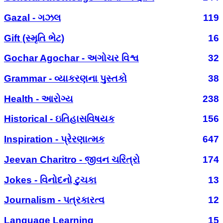
Gazal - ગઝલ
119
Gift (સ્મૃતિ ભેટ)
16
Gochar Agochar - અગોચર વિશ્વ
32
Grammar - વ્યાકરણના પુસ્તકો
38
Health - આરોગ્ય
238
Historical - ઇતિહાસવિષયક
156
Inspiration - પ્રેરણાત્મક
647
Jeevan Charitro - જીવન ચરિત્રો
174
Jokes - વિનોદનો ટુચકા
13
Journalism - પત્રકારત્વ
12
Language Learning
15