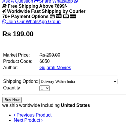
Ask A Question
Share Whatsapp
Free Shipping Above
699/-
Worldwide Fast Shipping by Courier
70+ Payment Options
Join Our WhatsApp Group
Rs
199.00
Market Price:
Rs
299.00
Product Code:
6050
Author:
Gujarati Movies
Shipping Option::
Quantity
Buy Now
we ship worldwide including
United States
Previous Product
Next Product