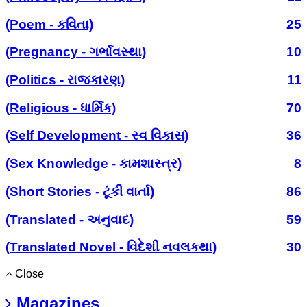
(Poem - કવિતા)
25
(Pregnancy - ગર્ભાવસ્થા)
10
(Politics - રાજકારણ)
11
(Religious - ધાર્મિક)
70
(Self Development - સ્વ વિકાસ)
36
(Sex Knowledge - કામશાસ્ત્ર)
8
(Short Stories - ટૂંકી વાર્તા)
86
(Translated - અનુવાદ)
59
(Translated Novel - વિદેશી નવલકથા)
30
Close
Magazines