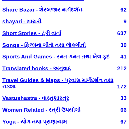
Share Bazar - શેરબજાર માર્ગદર્શન
62
shayari - શાયરી
9
Short Stories - ટૂંકી વાર્તા
637
Songs - ફિલ્મના ગીતો તથા લોકગીતો
30
Sports And Games - રમત ગમત તથા ખેલ કૂદ
41
Translated books - અનુવાદ
212
Travel Guides & Maps - પ્રવાસ માર્ગદર્શન તથા
નક્શા
172
Vastushastra - વાસ્તુશાસ્ત્ર
33
Women Related - સ્ત્રી ઉપયોગી
66
Yoga - યોગ તથા પ્રાણાયામ
67