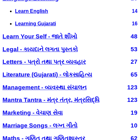
Learn English
14
Learning Gujarati
16
Learn Your Self - જાતે શીખો
48
Legal - કાયદાને લગતા પુસ્તકો
53
Letters - પત્રો તથા પત્ર વ્યવહાર
27
Literature (Gujarati) - લોકસાહિત્ય
65
Management - વ્યવસ્થા સંચાલન
123
Mantra Tantra - મંત્ર તંત્ર, મંત્રસિદ્ધિ
123
Marketing - વેચાણ સેવા
19
Marriage Songs - લગ્ન ગીતો
10
Maths - ગણિત તથા ગણિતશાસ્ત્ર
62