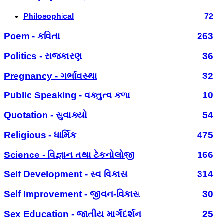
Philosophical
72
Poem - કવિતા
263
Politics - રાજકારણ
36
Pregnancy - ગર્ભાવસ્થા
32
Public Speaking - વક્તુત્વ કળા
10
Quotation - સુવાક્યો
54
Religious - ધાર્મિક
475
Science - વિજ્ઞાન તથા ટેકનોલોજી
166
Self Development - સ્વ વિકાસ
314
Self Improvement - જીવન-વિકાસ
30
Sex Education - જાતીય માર્ગદર્શન
25