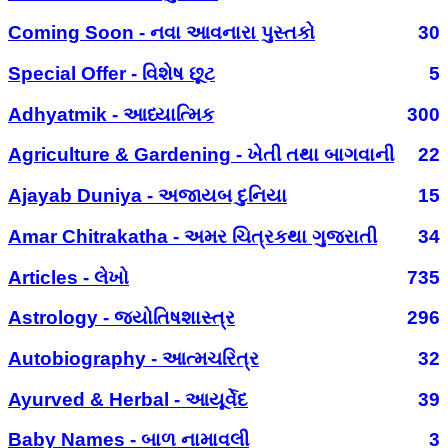
Coming Soon - નવા આવનારા પુસ્તકો
30
Special Offer - વિશેષ છૂટ
5
Adhyatmik - આધ્યાત્મિક
300
Agriculture & Gardening - ખેતી તથા બાગવાની
22
Ajayab Duniya - અજાયબ દુનિયા
15
Amar Chitrakatha - અમર ચિત્રકથા ગુજરાતી
34
Articles - લેખો
735
Astrology - જ્યોતિષશાસ્ત્ર
296
Autobiography - આત્મચરિત્ર
32
Ayurved & Herbal - આયૂર્વેદ
39
Baby Names - બાળ નામાવલી
3