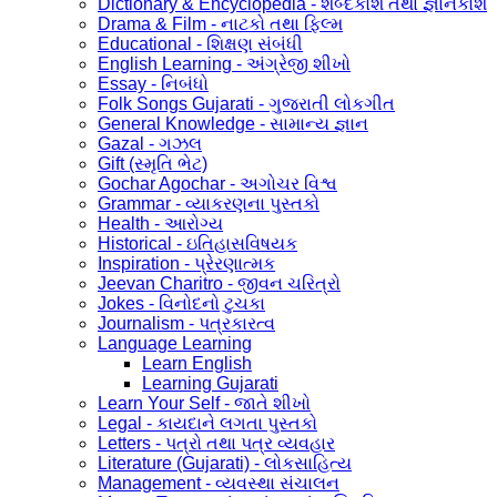
Dictionary & Encyclopedia - શબ્દકોશ તથા જ્ઞાનકોશ
Drama & Film - નાટકો તથા ફિલ્મ
Educational - શિક્ષણ સંબંધી
English Learning - અંગ્રેજી શીખો
Essay - નિબંધો
Folk Songs Gujarati - ગુજરાતી લોકગીત
General Knowledge - સામાન્ય જ્ઞાન
Gazal - ગઝલ
Gift (સ્મૃતિ ભેટ)
Gochar Agochar - અગોચર વિશ્વ
Grammar - વ્યાકરણના પુસ્તકો
Health - આરોગ્ય
Historical - ઇતિહાસવિષયક
Inspiration - પ્રેરણાત્મક
Jeevan Charitro - જીવન ચરિત્રો
Jokes - વિનોદનો ટુચકા
Journalism - પત્રકારત્વ
Language Learning
Learn English
Learning Gujarati
Learn Your Self - જાતે શીખો
Legal - કાયદાને લગતા પુસ્તકો
Letters - પત્રો તથા પત્ર વ્યવહાર
Literature (Gujarati) - લોકસાહિત્ય
Management - વ્યવસ્થા સંચાલન