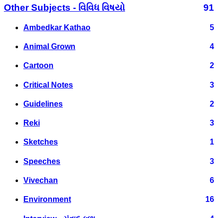
Other Subjects - વિવિધ વિષયો
91
Ambedkar Kathao
5
Animal Grown
4
Cartoon
2
Critical Notes
3
Guidelines
2
Reki
3
Sketches
1
Speeches
3
Vivechan
6
Environment
16