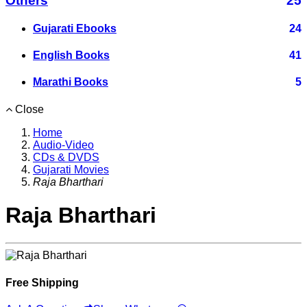
Others
25
Gujarati Ebooks
24
English Books
41
Marathi Books
5
Close
Home
Audio-Video
CDs & DVDS
Gujarati Movies
Raja Bharthari
Raja Bharthari
Free Shipping