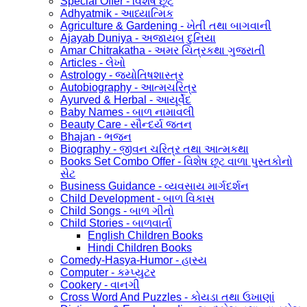
Special Offer - વિશેષ છૂટ
Adhyatmik - આધ્યાત્મિક
Agriculture & Gardening - ખેતી તથા બાગવાની
Ajayab Duniya - અજાયબ દુનિયા
Amar Chitrakatha - અમર ચિત્રકથા ગુજરાતી
Articles - લેખો
Astrology - જ્યોતિષશાસ્ત્ર
Autobiography - આત્મચરિત્ર
Ayurved & Herbal - આયૂર્વેદ
Baby Names - બાળ નામાવલી
Beauty Care - સૌન્દર્ય જતન
Bhajan - ભજન
Biography - જીવન ચરિત્ર તથા આત્મકથા
Books Set Combo Offer - વિશેષ છૂટ વાળા પુસ્તકોનો
સેટ
Business Guidance - વ્યવસાય માર્ગદર્શન
Child Development - બાળ વિકાસ
Child Songs - બાળ ગીતો
Child Stories - બાળવાર્તા
English Children Books
Hindi Children Books
Comedy-Hasya-Humor - હાસ્ય
Computer - કમ્પ્યુટર
Cookery - વાનગી
Cross Word And Puzzles - કોયડા તથા ઉખાણાં