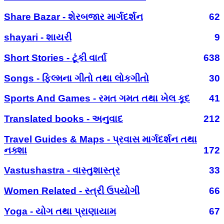
Share Bazar - શેરબજાર માર્ગદર્શન
62
shayari - શાયરી
9
Short Stories - ટૂંકી વાર્તા
638
Songs - ફિલ્મના ગીતો તથા લોકગીતો
30
Sports And Games - રમત ગમત તથા ખેલ કૂદ
41
Translated books - અનુવાદ
212
Travel Guides & Maps - પ્રવાસ માર્ગદર્શન તથા
નક્શા
172
Vastushastra - વાસ્તુશાસ્ત્ર
33
Women Related - સ્ત્રી ઉપયોગી
66
Yoga - યોગ તથા પ્રાણાયામ
67