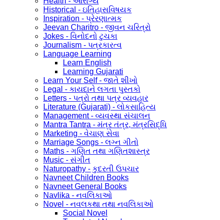
Health - આરોગ્ય
Historical - ઇતિહાસવિષયક
Inspiration - પ્રેરણાત્મક
Jeevan Charitro - જીવન ચરિત્રો
Jokes - વિનોદનો ટુચકા
Journalism - પત્રકારત્વ
Language Learning
Learn English
Learning Gujarati
Learn Your Self - જાતે શીખો
Legal - કાયદાને લગતા પુસ્તકો
Letters - પત્રો તથા પત્ર વ્યવહાર
Literature (Gujarati) - લોકસાહિત્ય
Management - વ્યવસ્થા સંચાલન
Mantra Tantra - મંત્ર તંત્ર, મંત્રસિદ્ધિ
Marketing - વેચાણ સેવા
Marriage Songs - લગ્ન ગીતો
Maths - ગણિત તથા ગણિતશાસ્ત્ર
Music - સંગીત
Naturopathy - કુદરતી ઉપચાર
Navneet Children Books
Navneet General Books
Navlika - નવલિકાઓ
Novel - નવલકથા તથા નવલિકાઓ
Social Novel