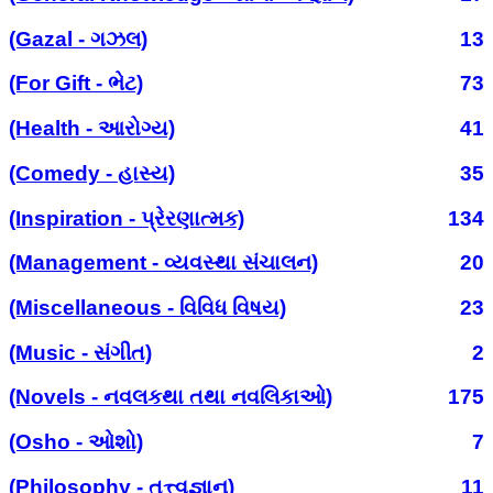
(Gazal - ગઝલ)
13
(For Gift - ભેટ)
73
(Health - આરોગ્ય)
41
(Comedy - હાસ્ય)
35
(Inspiration - પ્રેરણાત્મક)
134
(Management - વ્યવસ્થા સંચાલન)
20
(Miscellaneous - વિવિધ વિષય)
23
(Music - સંગીત)
2
(Novels - નવલકથા તથા નવલિકાઓ)
175
(Osho - ઓશો)
7
(Philosophy - તત્ત્વજ્ઞાન)
11