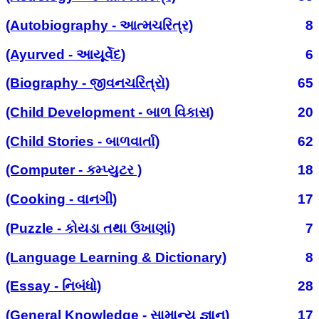
(Autobiography - આત્મચરિત્ર)
8
(Ayurved - આયૂર્વેદ)
6
(Biography - જીવનચરિત્રો)
65
(Child Development - બાળ વિકાસ)
20
(Child Stories - બાળવાર્તા)
62
(Computer - કમ્પ્યુટર )
18
(Cooking - વાનગી)
17
(Puzzle - કોયડા તથા ઉખાણાં)
7
(Language Learning & Dictionary)
8
(Essay - નિબંધો)
28
(General Knowledge - સામાન્ય જ્ઞાન)
17