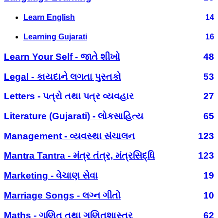
Learn English
14
Learning Gujarati
16
Learn Your Self - જાતે શીખો
48
Legal - કાયદાને લગતા પુસ્તકો
53
Letters - પત્રો તથા પત્ર વ્યવહાર
27
Literature (Gujarati) - લોકસાહિત્ય
65
Management - વ્યવસ્થા સંચાલન
123
Mantra Tantra - મંત્ર તંત્ર, મંત્રસિદ્ધિ
123
Marketing - વેચાણ સેવા
19
Marriage Songs - લગ્ન ગીતો
10
Maths - ગણિત તથા ગણિતશાસ્ત્ર
62