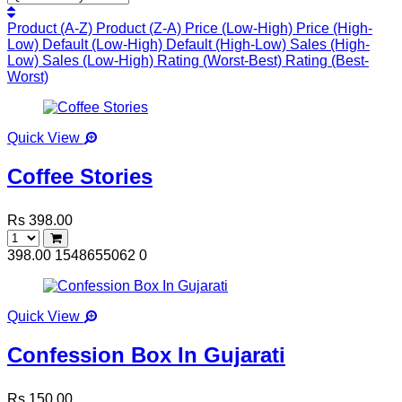
Product (A-Z)
Product (Z-A)
Price (Low-High)
Price (High-
Low)
Default (Low-High)
Default (High-Low)
Sales (High-
Low)
Sales (Low-High)
Rating (Worst-Best)
Rating (Best-
Worst)
Quick View
Coffee Stories
Rs 398.00
398.00
1548655062
0
Quick View
Confession Box In Gujarati
Rs 150.00