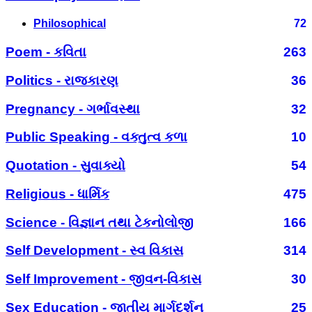
Philosophical
72
Poem - કવિતા
263
Politics - રાજકારણ
36
Pregnancy - ગર્ભાવસ્થા
32
Public Speaking - વક્તુત્વ કળા
10
Quotation - સુવાક્યો
54
Religious - ધાર્મિક
475
Science - વિજ્ઞાન તથા ટેકનોલોજી
166
Self Development - સ્વ વિકાસ
314
Self Improvement - જીવન-વિકાસ
30
Sex Education - જાતીય માર્ગદર્શન
25