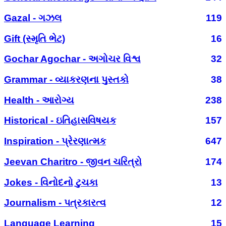
Gazal - ગઝલ
119
Gift (સ્મૃતિ ભેટ)
16
Gochar Agochar - અગોચર વિશ્વ
32
Grammar - વ્યાકરણના પુસ્તકો
38
Health - આરોગ્ય
238
Historical - ઇતિહાસવિષયક
157
Inspiration - પ્રેરણાત્મક
647
Jeevan Charitro - જીવન ચરિત્રો
174
Jokes - વિનોદનો ટુચકા
13
Journalism - પત્રકારત્વ
12
Language Learning
15