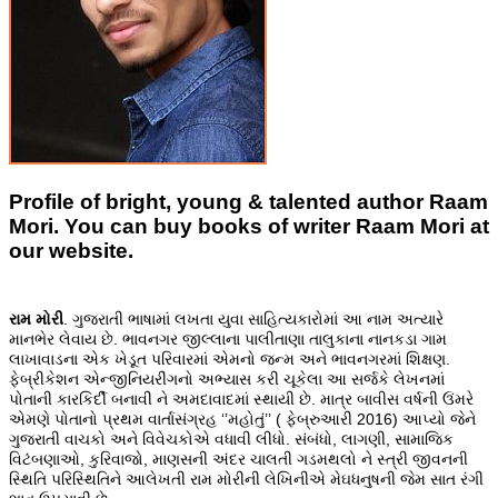
Profile of bright, young & talented author Raam
Mori. You can buy books of writer Raam Mori at
our website.
રામ મોરી
. ગુજરાતી ભાષામાં લખતા યુવા સાહિત્યકારોમાં આ નામ અત્યારે
માનભેર લેવાય છે. ભાવનગર જીલ્લાના પાલીતાણા તાલુકાના નાનકડા ગામ
લાખાવાડના એક ખેડૂત પરિવારમાં એમનો જન્મ અને ભાવનગરમાં શિક્ષણ.
ફેબ્રીકેશન એન્જીનિયરીંગનો અભ્યાસ કરી ચૂકેલા આ સર્જકે લેખનમાં
પોતાની કારકિર્દી બનાવી ને અમદાવાદમાં સ્થાયી છે. માત્ર બાવીસ વર્ષની ઉંમરે
એમણે પોતાનો પ્રથમ વાર્તાસંગ્રહ ‘’મહોતું’’ ( ફેબ્રુઆરી 2016) આપ્યો જેને
ગુજરાતી વાચકો અને વિવેચકોએ વધાવી લીધો. સંબંધો, લાગણી, સામાજિક
વિટંબણાઓ, કુરિવાજો, માણસની અંદર ચાલતી ગડમથલો ને સ્ત્રી જીવનની
સ્થિતિ પરિસ્થિતિને આલેખતી રામ મોરીની લેખિનીએ મેઘધનુષની જેમ સાત રંગી