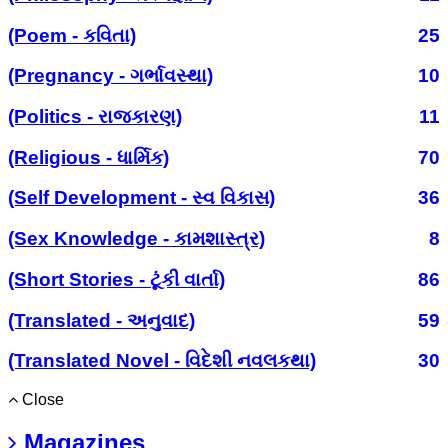
(Poem - કવિતા)
25
(Pregnancy - ગર્ભાવસ્થા)
10
(Politics - રાજકારણ)
11
(Religious - ધાર્મિક)
70
(Self Development - સ્વ વિકાસ)
36
(Sex Knowledge - કામશાસ્ત્ર)
8
(Short Stories - ટૂંકી વાર્તા)
86
(Translated - અનુવાદ)
59
(Translated Novel - વિદેશી નવલકથા)
30
Close
Magazines