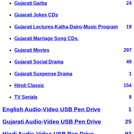
Gujarati Garba
24
Gujarati Jokes CDs
Gujarati Lectures-Katha-Dairo-Music Program
19
Gujarati Marriage Song CDs.
Gujarati Movies
297
Gujarati Social Drama
49
Gujarati Suspense Drama
1
Hindi Classic
154
TV Serials
8
English Audio-Video USB Pen Drive
1
Gujarati Audio-Video USB Pen Drive
25
Hindi Audio-Video USB Pen Drive
92