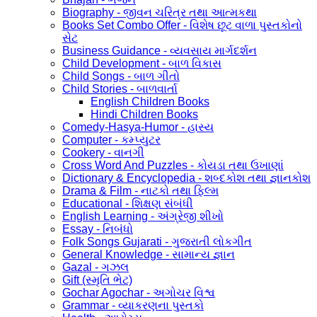
Biography - જીવન ચરિત્ર તથા આત્મકથા
Books Set Combo Offer - વિશેષ છૂટ વાળા પુસ્તકોનો
સેટ
Business Guidance - વ્યવસાય માર્ગદર્શન
Child Development - બાળ વિકાસ
Child Songs - બાળ ગીતો
Child Stories - બાળવાર્તા
English Children Books
Hindi Children Books
Comedy-Hasya-Humor - હાસ્ય
Computer - કમ્પ્યુટર
Cookery - વાનગી
Cross Word And Puzzles - કોયડા તથા ઉખાણાં
Dictionary & Encyclopedia - શબ્દકોશ તથા જ્ઞાનકોશ
Drama & Film - નાટકો તથા ફિલ્મ
Educational - શિક્ષણ સંબંધી
English Learning - અંગ્રેજી શીખો
Essay - નિબંધો
Folk Songs Gujarati - ગુજરાતી લોકગીત
General Knowledge - સામાન્ય જ્ઞાન
Gazal - ગઝલ
Gift (સ્મૃતિ ભેટ)
Gochar Agochar - અગોચર વિશ્વ
Grammar - વ્યાકરણના પુસ્તકો