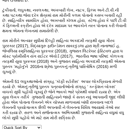
ભાત ઉપસાવી છે.
ટુંકીવાર્તા, લઘુકથા, નવલકથા, અખબારી લેખ, નાટક, ફિલ્મ અને ટી.વી.ની
કથા પટકથા જેવા દરેક ક્ષેત્રમાં રામ મોરીની કલમ પોતાનો કસબ બતાવી રહી
છે. સાહિત્યીક સામયિક હોય, અખબારી કૉલમ હોય, સ્ટેજ હોય કે પછી ટી.વી
કે ફિલ્મની સ્ક્રીન હોય એ દરેક માધ્યમ પર ભાવકોને તરત પોતાના કરી લેવાની
ક્ષમતા એમના લેખનમાં સમાયેલી છે.
રામ મોરીને અત્યાર સુધીમાં દિલ્હી સાહિત્ય અકાદમી તરફથી યુવા ગૌરવ
પુરસ્કાર (2017), વિદ્યાગુરુ ફાઉન્ડેશન સાવરકુંડલા દ્વારા શ્રી નાનાભાઈ હ.
જેબલિયા સ્મૃતિસાહિત્ય પુરસ્કાર (2018), ગુજરાત લિટરેચર ફેસ્ટિવલ દ્વારા ધ
મોસ્ટ પ્રોમીસીંગ યંગ રાઈટર ઍવોર્ડ (2017), ભારતીય ભાષા પરિષદ કોલકતા
તરફથી યુવા પુરસ્કાર (2018) અને ગુજરાત સાહિત્ય અકાદમી તરફથી એમના
પુસ્તક ‘મહોતું’ને 2016ના શ્રેષ્ઠ પુસ્તકનું ત્રીજું પારિતોષિક (2016) મળી
ચુક્યું છે.
એમની 51 લઘુકથાઓનો સંગ્રહ ‘કૉફી સ્ટોરીસ’ અપાર લોકપ્રિયતા મેળવી
રહ્યો છે. એમનું ત્રીજું પુસ્તક પત્રવાર્તાઓનો સંગ્રહ ‘ કન્ફેશન બોક્સ’
વાચકો સુધી પહોંચી ચૂક્યું છે જેને ભાવકો ભારે પ્રેમથી વધાવી રહ્યા છે. એક
યુવા લેખક તરીકે ગુજરાતી સાહિત્યને જાણે કે સતત નવું આપવાની જીદ લીધી
હોય એમ પોતાના લેખનને એક ચોક્કસ માળખામાં બાંધી રાખવાના બદલે
લેખનની પ્રયોગાત્મક શૈલી અપનાવી ને લેખનના વિવિધ આયામો તેઓ સર
કરી રહ્યા છે. સરળ અને સર્જનાત્મક અભિગમથી ગુજરાતી સાહિત્ય વધુમાં વધુ
લોકો સુધી પહોંચે એ માટે રામ મોરી સક્રિય છે.