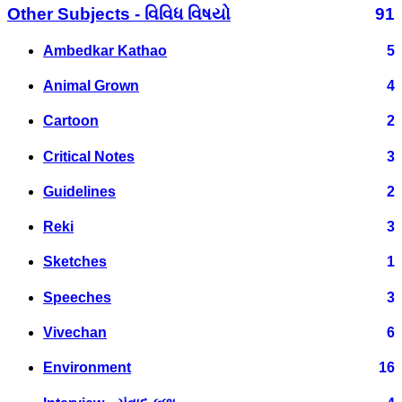
Other Subjects - વિવિધ વિષયો
91
Ambedkar Kathao
5
Animal Grown
4
Cartoon
2
Critical Notes
3
Guidelines
2
Reki
3
Sketches
1
Speeches
3
Vivechan
6
Environment
16