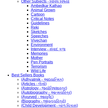
Other Subjects - વિવિધ વિષયો
Ambedkar Kathao
Animal Grown
Cartoon
Critical Notes
Guidelines
Reki
Sketches
Speeches
Vivechan
Environment
Interview - સંવાદ કળા
Memories
Mother
Pen Portraits
Terrorism
Wild Life
Best Sellers Books
(Adhyatmik - આધ્યાત્મિક)
(Articles - લેખો)
(Astrology - જ્યોતિષશાસ્ત્ર)
(Autobiography - આત્મચરિત્ર)
(Ayurved - આયૂર્વેદ)
(Biography - જીવનચરિત્રો)
(Child Development - બાળ વિકાસ)