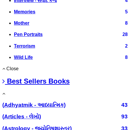
Interview - સંવાદ કળા
4
Memories
5
Mother
8
Pen Portraits
28
Terrorism
2
Wild Life
8
Close
Best Sellers Books
(Adhyatmik - આધ્યાત્મિક)
43
(Articles - લેખો)
93
(Astrology - જ્યોતિષશાસ્ત્ર)
33