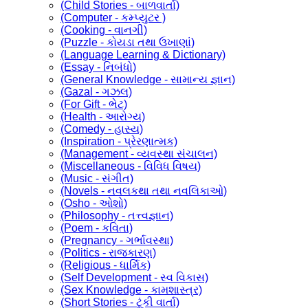
(Child Stories - બાળવાર્તા)
(Computer - કમ્પ્યુટર )
(Cooking - વાનગી)
(Puzzle - કોયડા તથા ઉખાણાં)
(Language Learning & Dictionary)
(Essay - નિબંધો)
(General Knowledge - સામાન્ય જ્ઞાન)
(Gazal - ગઝલ)
(For Gift - ભેટ)
(Health - આરોગ્ય)
(Comedy - હાસ્ય)
(Inspiration - પ્રેરણાત્મક)
(Management - વ્યવસ્થા સંચાલન)
(Miscellaneous - વિવિધ વિષય)
(Music - સંગીત)
(Novels - નવલકથા તથા નવલિકાઓ)
(Osho - ઓશો)
(Philosophy - તત્ત્વજ્ઞાન)
(Poem - કવિતા)
(Pregnancy - ગર્ભાવસ્થા)
(Politics - રાજકારણ)
(Religious - ધાર્મિક)
(Self Development - સ્વ વિકાસ)
(Sex Knowledge - કામશાસ્ત્ર)
(Short Stories - ટૂંકી વાર્તા)