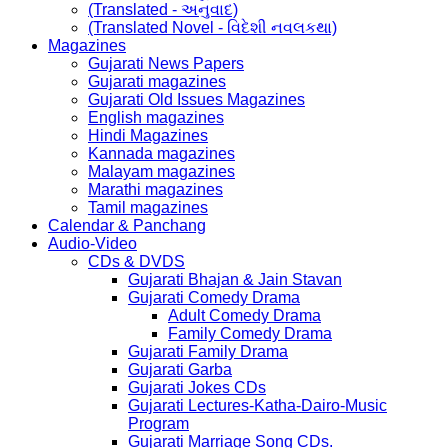
(Translated - અનુવાદ)
(Translated Novel - વિદેશી નવલકથા)
Magazines
Gujarati News Papers
Gujarati magazines
Gujarati Old Issues Magazines
English magazines
Hindi Magazines
Kannada magazines
Malayam magazines
Marathi magazines
Tamil magazines
Calendar & Panchang
Audio-Video
CDs & DVDS
Gujarati Bhajan & Jain Stavan
Gujarati Comedy Drama
Adult Comedy Drama
Family Comedy Drama
Gujarati Family Drama
Gujarati Garba
Gujarati Jokes CDs
Gujarati Lectures-Katha-Dairo-Music
Program
Gujarati Marriage Song CDs.