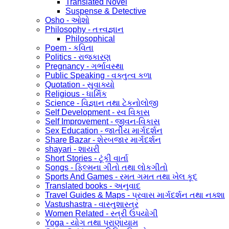
Translated Novel
Suspense & Detective
Osho - ઓશો
Philosophy - તત્ત્વજ્ઞાન
Philosophical
Poem - કવિતા
Politics - રાજકારણ
Pregnancy - ગર્ભાવસ્થા
Public Speaking - વક્તુત્વ કળા
Quotation - સુવાક્યો
Religious - ધાર્મિક
Science - વિજ્ઞાન તથા ટેકનોલોજી
Self Development - સ્વ વિકાસ
Self Improvement - જીવન-વિકાસ
Sex Education - જાતીય માર્ગદર્શન
Share Bazar - શેરબજાર માર્ગદર્શન
shayari - શાયરી
Short Stories - ટૂંકી વાર્તા
Songs - ફિલ્મના ગીતો તથા લોકગીતો
Sports And Games - રમત ગમત તથા ખેલ કૂદ
Translated books - અનુવાદ
Travel Guides & Maps - પ્રવાસ માર્ગદર્શન તથા નક્શા
Vastushastra - વાસ્તુશાસ્ત્ર
Women Related - સ્ત્રી ઉપયોગી
Yoga - યોગ તથા પ્રાણાયામ