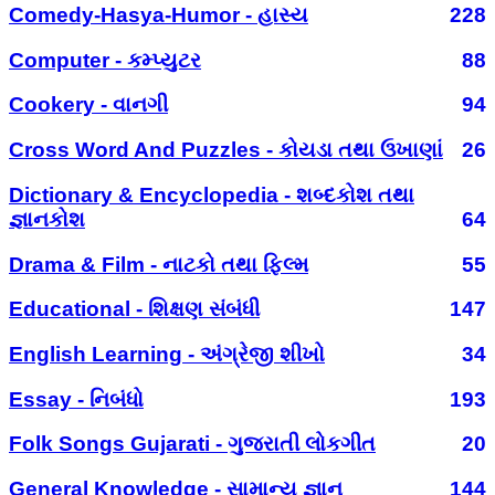
Comedy-Hasya-Humor - હાસ્ય
228
Computer - કમ્પ્યુટર
88
Cookery - વાનગી
94
Cross Word And Puzzles - કોયડા તથા ઉખાણાં
26
Dictionary & Encyclopedia - શબ્દકોશ તથા
જ્ઞાનકોશ
64
Drama & Film - નાટકો તથા ફિલ્મ
55
Educational - શિક્ષણ સંબંધી
147
English Learning - અંગ્રેજી શીખો
34
Essay - નિબંધો
193
Folk Songs Gujarati - ગુજરાતી લોકગીત
20
General Knowledge - સામાન્ય જ્ઞાન
144