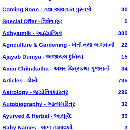
Coming Soon - નવા આવનારા પુસ્તકો
30
Special Offer - વિશેષ છૂટ
5
Adhyatmik - આધ્યાત્મિક
300
Agriculture & Gardening - ખેતી તથા બાગવાની
22
Ajayab Duniya - અજાયબ દુનિયા
15
Amar Chitrakatha - અમર ચિત્રકથા ગુજરાતી
34
Articles - લેખો
735
Astrology - જ્યોતિષશાસ્ત્ર
296
Autobiography - આત્મચરિત્ર
32
Ayurved & Herbal - આયૂર્વેદ
39
Baby Names - બાળ નામાવલી
3