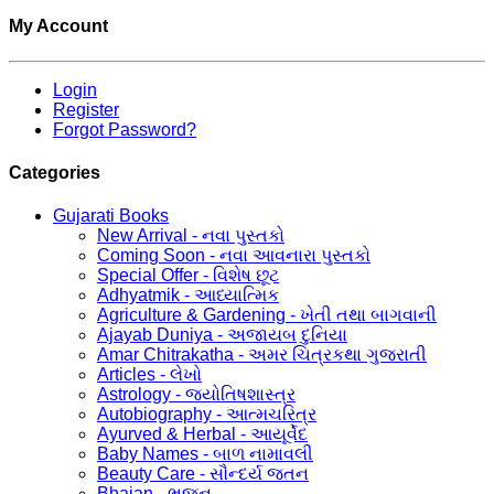
My Account
Login
Register
Forgot Password?
Categories
Gujarati Books
New Arrival - નવા પુસ્તકો
Coming Soon - નવા આવનારા પુસ્તકો
Special Offer - વિશેષ છૂટ
Adhyatmik - આધ્યાત્મિક
Agriculture & Gardening - ખેતી તથા બાગવાની
Ajayab Duniya - અજાયબ દુનિયા
Amar Chitrakatha - અમર ચિત્રકથા ગુજરાતી
Articles - લેખો
Astrology - જ્યોતિષશાસ્ત્ર
Autobiography - આત્મચરિત્ર
Ayurved & Herbal - આયૂર્વેદ
Baby Names - બાળ નામાવલી
Beauty Care - સૌન્દર્ય જતન
Bhajan - ભજન