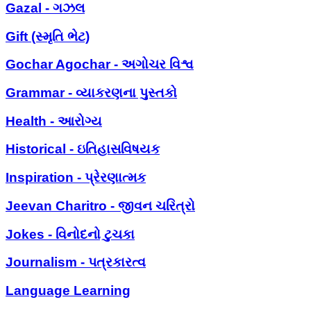
Gazal - ગઝલ
Gift (સ્મૃતિ ભેટ)
Gochar Agochar - અગોચર વિશ્વ
Grammar - વ્યાકરણના પુસ્તકો
Health - આરોગ્ય
Historical - ઇતિહાસવિષયક
Inspiration - પ્રેરણાત્મક
Jeevan Charitro - જીવન ચરિત્રો
Jokes - વિનોદનો ટુચકા
Journalism - પત્રકારત્વ
Language Learning