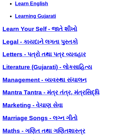
Learn English
Learning Gujarati
Learn Your Self - જાતે શીખો
Legal - કાયદાને લગતા પુસ્તકો
Letters - પત્રો તથા પત્ર વ્યવહાર
Literature (Gujarati) - લોકસાહિત્ય
Management - વ્યવસ્થા સંચાલન
Mantra Tantra - મંત્ર તંત્ર, મંત્રસિદ્ધિ
Marketing - વેચાણ સેવા
Marriage Songs - લગ્ન ગીતો
Maths - ગણિત તથા ગણિતશાસ્ત્ર