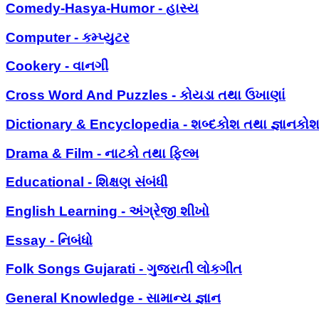
Comedy-Hasya-Humor - હાસ્ય
Computer - કમ્પ્યુટર
Cookery - વાનગી
Cross Word And Puzzles - કોયડા તથા ઉખાણાં
Dictionary & Encyclopedia - શબ્દકોશ તથા જ્ઞાનકો
Drama & Film - નાટકો તથા ફિલ્મ
Educational - શિક્ષણ સંબંધી
English Learning - અંગ્રેજી શીખો
Essay - નિબંધો
Folk Songs Gujarati - ગુજરાતી લોકગીત
General Knowledge - સામાન્ય જ્ઞાન