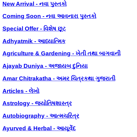
New Arrival - નવા પુસ્તકો
Coming Soon - નવા આવનારા પુસ્તકો
Special Offer - વિશેષ છૂટ
Adhyatmik - આધ્યાત્મિક
Agriculture & Gardening - ખેતી તથા બાગવાની
Ajayab Duniya - અજાયબ દુનિયા
Amar Chitrakatha - અમર ચિત્રકથા ગુજરાતી
Articles - લેખો
Astrology - જ્યોતિષશાસ્ત્ર
Autobiography - આત્મચરિત્ર
Ayurved & Herbal - આયૂર્વેદ