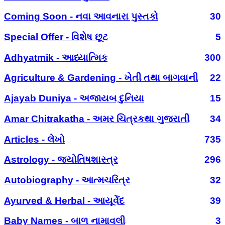
Coming Soon - નવા આવનારા પુસ્તકો
30
Special Offer - વિશેષ છૂટ
5
Adhyatmik - આધ્યાત્મિક
300
Agriculture & Gardening - ખેતી તથા બાગવાની
22
Ajayab Duniya - અજાયબ દુનિયા
15
Amar Chitrakatha - અમર ચિત્રકથા ગુજરાતી
34
Articles - લેખો
735
Astrology - જ્યોતિષશાસ્ત્ર
296
Autobiography - આત્મચરિત્ર
32
Ayurved & Herbal - આયૂર્વેદ
39
Baby Names - બાળ નામાવલી
3