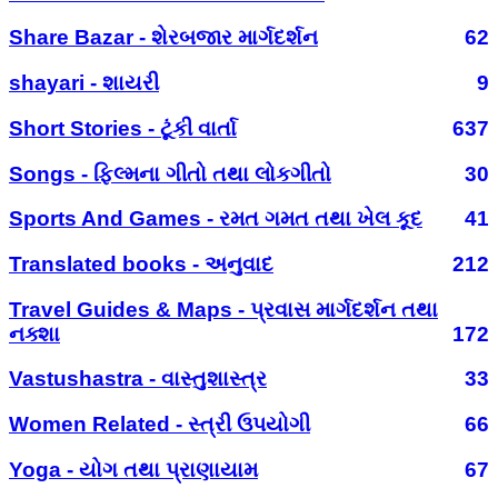
Share Bazar - શેરબજાર માર્ગદર્શન
62
shayari - શાયરી
9
Short Stories - ટૂંકી વાર્તા
637
Songs - ફિલ્મના ગીતો તથા લોકગીતો
30
Sports And Games - રમત ગમત તથા ખેલ કૂદ
41
Translated books - અનુવાદ
212
Travel Guides & Maps - પ્રવાસ માર્ગદર્શન તથા
નક્શા
172
Vastushastra - વાસ્તુશાસ્ત્ર
33
Women Related - સ્ત્રી ઉપયોગી
66
Yoga - યોગ તથા પ્રાણાયામ
67