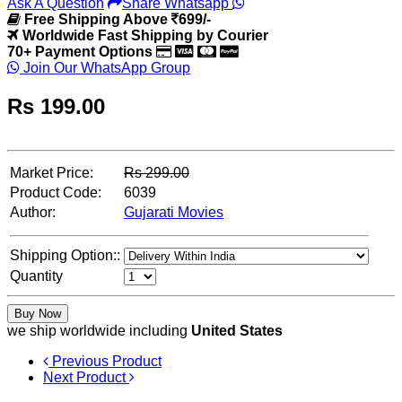
Ask A Question
Share Whatsapp
Free Shipping Above
699/-
Worldwide Fast Shipping by Courier
70+ Payment Options
Join Our WhatsApp Group
Rs
199.00
Market Price:
Rs
299.00
Product Code:
6039
Author:
Gujarati Movies
Shipping Option::
Quantity
Buy Now
we ship worldwide including
United States
Previous Product
Next Product