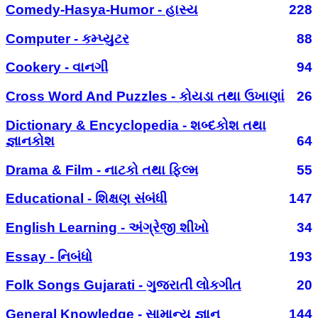
Comedy-Hasya-Humor - હાસ્ય
228
Computer - કમ્પ્યુટર
88
Cookery - વાનગી
94
Cross Word And Puzzles - કોયડા તથા ઉખાણાં
26
Dictionary & Encyclopedia - શબ્દકોશ તથા
જ્ઞાનકોશ
64
Drama & Film - નાટકો તથા ફિલ્મ
55
Educational - શિક્ષણ સંબંધી
147
English Learning - અંગ્રેજી શીખો
34
Essay - નિબંધો
193
Folk Songs Gujarati - ગુજરાતી લોકગીત
20
General Knowledge - સામાન્ય જ્ઞાન
144