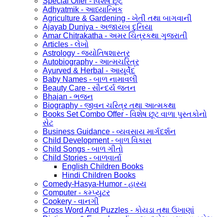
Special Offer - વિશેષ છૂટ
Adhyatmik - આધ્યાત્મિક
Agriculture & Gardening - ખેતી તથા બાગવાની
Ajayab Duniya - અજાયબ દુનિયા
Amar Chitrakatha - અમર ચિત્રકથા ગુજરાતી
Articles - લેખો
Astrology - જ્યોતિષશાસ્ત્ર
Autobiography - આત્મચરિત્ર
Ayurved & Herbal - આયૂર્વેદ
Baby Names - બાળ નામાવલી
Beauty Care - સૌન્દર્ય જતન
Bhajan - ભજન
Biography - જીવન ચરિત્ર તથા આત્મકથા
Books Set Combo Offer - વિશેષ છૂટ વાળા પુસ્તકોનો
સેટ
Business Guidance - વ્યવસાય માર્ગદર્શન
Child Development - બાળ વિકાસ
Child Songs - બાળ ગીતો
Child Stories - બાળવાર્તા
English Children Books
Hindi Children Books
Comedy-Hasya-Humor - હાસ્ય
Computer - કમ્પ્યુટર
Cookery - વાનગી
Cross Word And Puzzles - કોયડા તથા ઉખાણાં