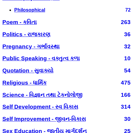
Philosophical
72
Poem - કવિતા
263
Politics - રાજકારણ
36
Pregnancy - ગર્ભાવસ્થા
32
Public Speaking - વક્તુત્વ કળા
10
Quotation - સુવાક્યો
54
Religious - ધાર્મિક
475
Science - વિજ્ઞાન તથા ટેકનોલોજી
166
Self Development - સ્વ વિકાસ
314
Self Improvement - જીવન-વિકાસ
30
Sex Education - જાતીય માર્ગદર્શન
25