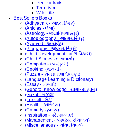
Pen Portraits
Terrorism
Wild Life
Best Sellers Books
(Adhyatmik - આધ્યાત્મિક)
(Articles - લેખો)
(Astrology - જ્યોતિષશાસ્ત્ર)
(Autobiography - આત્મચરિત્ર)
(Ayurved - આયૂર્વેદ)
(Biography - જીવનચરિત્રો)
(Child Development - બાળ વિકાસ)
(Child Stories - બાળવાર્તા)
(Computer - કમ્પ્યુટર )
(Cooking - વાનગી)
(Puzzle - કોયડા તથા ઉખાણાં)
(Language Learning & Dictionary)
(Essay - નિબંધો)
(General Knowledge - સામાન્ય જ્ઞાન)
(Gazal - ગઝલ)
(For Gift - ભેટ)
(Health - આરોગ્ય)
(Comedy - હાસ્ય)
(Inspiration - પ્રેરણાત્મક)
(Management - વ્યવસ્થા સંચાલન)
(Miscellaneous - વિવિધ વિષય)