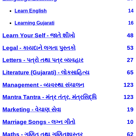
Learn English
14
Learning Gujarati
16
Learn Your Self - જાતે શીખો
48
Legal - કાયદાને લગતા પુસ્તકો
53
Letters - પત્રો તથા પત્ર વ્યવહાર
27
Literature (Gujarati) - લોકસાહિત્ય
65
Management - વ્યવસ્થા સંચાલન
123
Mantra Tantra - મંત્ર તંત્ર, મંત્રસિદ્ધિ
123
Marketing - વેચાણ સેવા
19
Marriage Songs - લગ્ન ગીતો
10
Maths - ગણિત તથા ગણિતશાસ્ત્ર
62