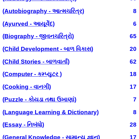
(Autobiography - આત્મચરિત્ર)
8
(Ayurved - આયૂર્વેદ)
6
(Biography - જીવનચરિત્રો)
65
(Child Development - બાળ વિકાસ)
20
(Child Stories - બાળવાર્તા)
62
(Computer - કમ્પ્યુટર )
18
(Cooking - વાનગી)
17
(Puzzle - કોયડા તથા ઉખાણાં)
7
(Language Learning & Dictionary)
8
(Essay - નિબંધો)
28
(General Knowledge - સામાન્ય જ્ઞાન)
17