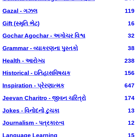
Gazal - ગઝલ
119
Gift (સ્મૃતિ ભેટ)
16
Gochar Agochar - અગોચર વિશ્વ
32
Grammar - વ્યાકરણના પુસ્તકો
38
Health - આરોગ્ય
238
Historical - ઇતિહાસવિષયક
156
Inspiration - પ્રેરણાત્મક
647
Jeevan Charitro - જીવન ચરિત્રો
174
Jokes - વિનોદનો ટુચકા
13
Journalism - પત્રકારત્વ
12
Language Learning
15