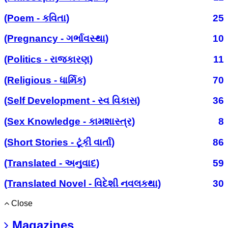
(Poem - કવિતા)
25
(Pregnancy - ગર્ભાવસ્થા)
10
(Politics - રાજકારણ)
11
(Religious - ધાર્મિક)
70
(Self Development - સ્વ વિકાસ)
36
(Sex Knowledge - કામશાસ્ત્ર)
8
(Short Stories - ટૂંકી વાર્તા)
86
(Translated - અનુવાદ)
59
(Translated Novel - વિદેશી નવલકથા)
30
Close
Magazines