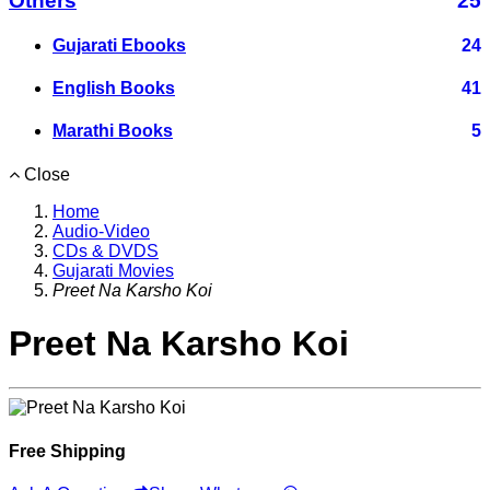
Others
25
Gujarati Ebooks
24
English Books
41
Marathi Books
5
Close
Home
Audio-Video
CDs & DVDS
Gujarati Movies
Preet Na Karsho Koi
Preet Na Karsho Koi
Free Shipping