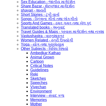
Sex Education - જાતીય માર્ગદર્શન
Share Bazar - શેરબજાર માર્ગદર્શન
shayari - શાયરી
Short Stories - ટૂંકી વાર્તા
Songs - ફિલ્મના ગીતો તથા લોકગીતો
Sports And Games - રમત ગમત તથા ખેલ કૂદ
Translated books - અનુવાદ
Travel Guides & Maps - પ્રવાસ માર્ગદર્શન તથા નક્શા
Vastushastra - વાસ્તુશાસ્ત્ર
Women Related - સ્ત્રી ઉપયોગી
Yoga - યોગ તથા પ્રાણાયામ
Other Subjects - વિવિધ વિષયો
Ambedkar Kathao
Animal Grown
Cartoon
Critical Notes
Guidelines
Reki
Sketches
Speeches
Vivechan
Environment
Interview - સંવાદ કળા
Memories
Mother