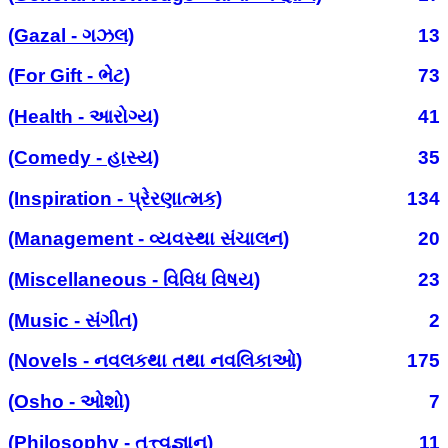
(Gazal - ગઝલ)
13
(For Gift - ભેટ)
73
(Health - આરોગ્ય)
41
(Comedy - હાસ્ય)
35
(Inspiration - પ્રેરણાત્મક)
134
(Management - વ્યવસ્થા સંચાલન)
20
(Miscellaneous - વિવિધ વિષય)
23
(Music - સંગીત)
2
(Novels - નવલકથા તથા નવલિકાઓ)
175
(Osho - ઓશો)
7
(Philosophy - તત્ત્વજ્ઞાન)
11