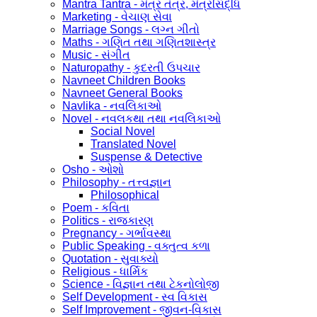
Mantra Tantra - મંત્ર તંત્ર, મંત્રસિદ્ધિ
Marketing - વેચાણ સેવા
Marriage Songs - લગ્ન ગીતો
Maths - ગણિત તથા ગણિતશાસ્ત્ર
Music - સંગીત
Naturopathy - કુદરતી ઉપચાર
Navneet Children Books
Navneet General Books
Navlika - નવલિકાઓ
Novel - નવલકથા તથા નવલિકાઓ
Social Novel
Translated Novel
Suspense & Detective
Osho - ઓશો
Philosophy - તત્ત્વજ્ઞાન
Philosophical
Poem - કવિતા
Politics - રાજકારણ
Pregnancy - ગર્ભાવસ્થા
Public Speaking - વક્તુત્વ કળા
Quotation - સુવાક્યો
Religious - ધાર્મિક
Science - વિજ્ઞાન તથા ટેકનોલોજી
Self Development - સ્વ વિકાસ
Self Improvement - જીવન-વિકાસ