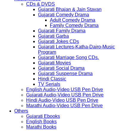
CDs & DVDS
Gujarati Bhajan & Jain Stavan
Gujarati Comedy Drama
Adult Comedy Drama
Family Comedy Drama
Gujarati Family Drama
Gujarati Garba
Gujarati Jokes CDs
Gujarati Lectures-Katha-Dairo-Music
Program
Gujarati Marriage Song CDs.
Gujarati Movies
Gujarati Social Drama
Gujarati Suspense Drama
Hindi Classic
TV Serials
English Audio-Video USB Pen Drive
Gujarati Audio-Video USB Pen Drive
Hindi Audio-Video USB Pen Drive
Marathi Audio-Video USB Pen Drive
Others
Gujarati Ebooks
English Books
Marathi Books