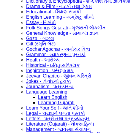
Dictionary & Encyclopedia - શબ્દકોશ તથા જ્ઞાનકોશ
Drama & Film - નાટકો તથા ફિલ્મ
Educational - શિક્ષણ સંબંધી
English Learning - અંગ્રેજી શીખો
Essay - નિબંધો
Folk Songs Gujarati - ગુજરાતી લોકગીત
General Knowledge - સામાન્ય જ્ઞાન
Gazal - ગઝલ
Gift (સ્મૃતિ ભેટ)
Gochar Agochar - અગોચર વિશ્વ
Grammar - વ્યાકરણના પુસ્તકો
Health - આરોગ્ય
Historical - ઇતિહાસવિષયક
Inspiration - પ્રેરણાત્મક
Jeevan Charitro - જીવન ચરિત્રો
Jokes - વિનોદનો ટુચકા
Journalism - પત્રકારત્વ
Language Learning
Learn English
Learning Gujarati
Learn Your Self - જાતે શીખો
Legal - કાયદાને લગતા પુસ્તકો
Letters - પત્રો તથા પત્ર વ્યવહાર
Literature (Gujarati) - લોકસાહિત્ય
Management - વ્યવસ્થા સંચાલન