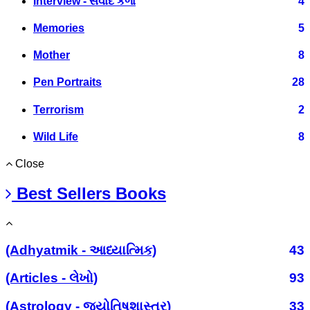
Interview - સંવાદ કળા
4
Memories
5
Mother
8
Pen Portraits
28
Terrorism
2
Wild Life
8
Close
Best Sellers Books
(Adhyatmik - આધ્યાત્મિક)
43
(Articles - લેખો)
93
(Astrology - જ્યોતિષશાસ્ત્ર)
33