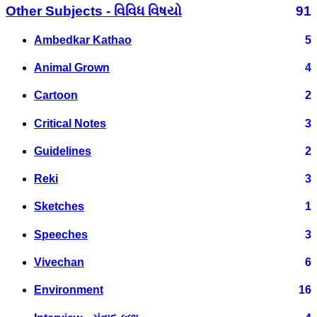
Other Subjects - વિવિધ વિષયો
91
Ambedkar Kathao
5
Animal Grown
4
Cartoon
2
Critical Notes
3
Guidelines
2
Reki
3
Sketches
1
Speeches
3
Vivechan
6
Environment
16