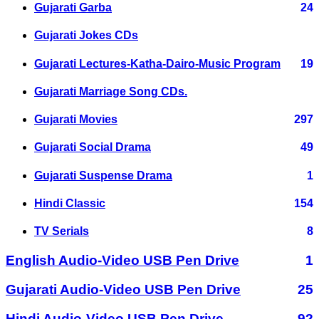
Gujarati Garba
24
Gujarati Jokes CDs
Gujarati Lectures-Katha-Dairo-Music Program
19
Gujarati Marriage Song CDs.
Gujarati Movies
297
Gujarati Social Drama
49
Gujarati Suspense Drama
1
Hindi Classic
154
TV Serials
8
English Audio-Video USB Pen Drive
1
Gujarati Audio-Video USB Pen Drive
25
Hindi Audio-Video USB Pen Drive
92