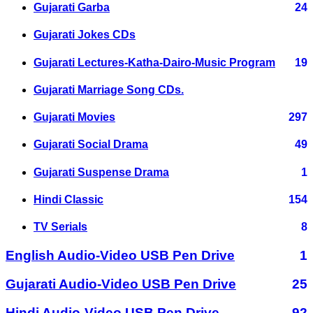
Gujarati Garba
24
Gujarati Jokes CDs
Gujarati Lectures-Katha-Dairo-Music Program
19
Gujarati Marriage Song CDs.
Gujarati Movies
297
Gujarati Social Drama
49
Gujarati Suspense Drama
1
Hindi Classic
154
TV Serials
8
English Audio-Video USB Pen Drive
1
Gujarati Audio-Video USB Pen Drive
25
Hindi Audio-Video USB Pen Drive
92