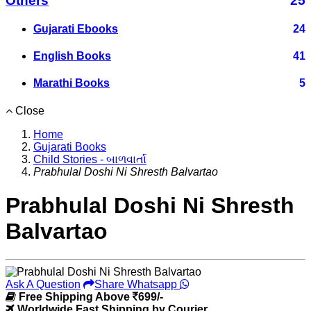
Others
25
Gujarati Ebooks
24
English Books
41
Marathi Books
5
Close
Home
Gujarati Books
Child Stories - બાળવાર્તા
Prabhulal Doshi Ni Shresth Balvartao
Prabhulal Doshi Ni Shresth
Balvartao
Ask A Question
Share Whatsapp
Free Shipping Above
699/-
Worldwide Fast Shipping by Courier