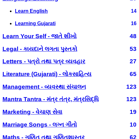
Learn English
14
Learning Gujarati
16
Learn Your Self - જાતે શીખો
48
Legal - કાયદાને લગતા પુસ્તકો
53
Letters - પત્રો તથા પત્ર વ્યવહાર
27
Literature (Gujarati) - લોકસાહિત્ય
65
Management - વ્યવસ્થા સંચાલન
123
Mantra Tantra - મંત્ર તંત્ર, મંત્રસિદ્ધિ
123
Marketing - વેચાણ સેવા
19
Marriage Songs - લગ્ન ગીતો
10
Maths - ગણિત તથા ગણિતશાસ્ત્ર
62