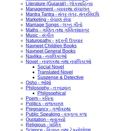
Literature (Gujarati) - લોકસાહિત્ય
Management - વ્યવસ્થા સંચાલન
Mantra Tantra - મંત્ર તંત્ર, મંત્રસિદ્ધિ
Marketing - વેચાણ સેવા
Marriage Songs - લગ્ન ગીતો
Maths - ગણિત તથા ગણિતશાસ્ત્ર
Music - સંગીત
Naturopathy - કુદરતી ઉપચાર
Navneet Children Books
Navneet General Books
Navlika - નવલિકાઓ
Novel - નવલકથા તથા નવલિકાઓ
Social Novel
Translated Novel
Suspense & Detective
Osho - ઓશો
Philosophy - તત્ત્વજ્ઞાન
Philosophical
Poem - કવિતા
Politics - રાજકારણ
Pregnancy - ગર્ભાવસ્થા
Public Speaking - વક્તુત્વ કળા
Quotation - સુવાક્યો
Religious - ધાર્મિક
Science - વિજ્ઞાન તથા ટેકનોલોજી