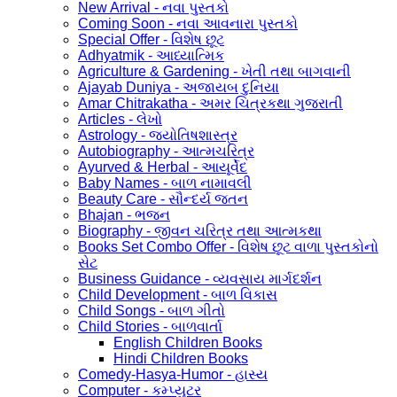
New Arrival - નવા પુસ્તકો
Coming Soon - નવા આવનારા પુસ્તકો
Special Offer - વિશેષ છૂટ
Adhyatmik - આધ્યાત્મિક
Agriculture & Gardening - ખેતી તથા બાગવાની
Ajayab Duniya - અજાયબ દુનિયા
Amar Chitrakatha - અમર ચિત્રકથા ગુજરાતી
Articles - લેખો
Astrology - જ્યોતિષશાસ્ત્ર
Autobiography - આત્મચરિત્ર
Ayurved & Herbal - આયૂર્વેદ
Baby Names - બાળ નામાવલી
Beauty Care - સૌન્દર્ય જતન
Bhajan - ભજન
Biography - જીવન ચરિત્ર તથા આત્મકથા
Books Set Combo Offer - વિશેષ છૂટ વાળા પુસ્તકોનો
સેટ
Business Guidance - વ્યવસાય માર્ગદર્શન
Child Development - બાળ વિકાસ
Child Songs - બાળ ગીતો
Child Stories - બાળવાર્તા
English Children Books
Hindi Children Books
Comedy-Hasya-Humor - હાસ્ય
Computer - કમ્પ્યુટર