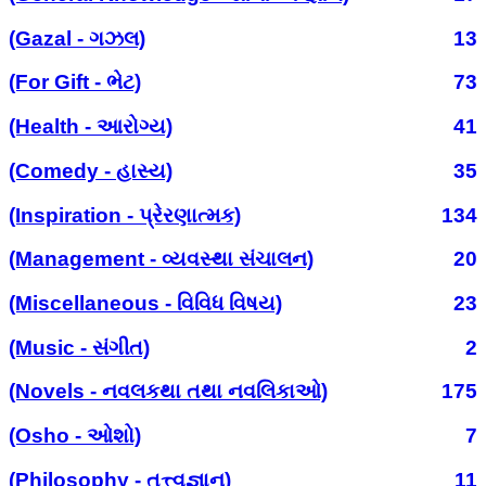
(Gazal - ગઝલ)
13
(For Gift - ભેટ)
73
(Health - આરોગ્ય)
41
(Comedy - હાસ્ય)
35
(Inspiration - પ્રેરણાત્મક)
134
(Management - વ્યવસ્થા સંચાલન)
20
(Miscellaneous - વિવિધ વિષય)
23
(Music - સંગીત)
2
(Novels - નવલકથા તથા નવલિકાઓ)
175
(Osho - ઓશો)
7
(Philosophy - તત્ત્વજ્ઞાન)
11