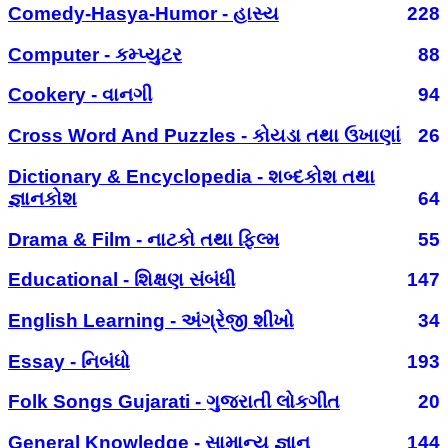
Comedy-Hasya-Humor - હાસ્ય
228
Computer - કમ્પ્યુટર
88
Cookery - વાનગી
94
Cross Word And Puzzles - કોયડા તથા ઉખાણાં
26
Dictionary & Encyclopedia - શબ્દકોશ તથા
જ્ઞાનકોશ
64
Drama & Film - નાટકો તથા ફિલ્મ
55
Educational - શિક્ષણ સંબંધી
147
English Learning - અંગ્રેજી શીખો
34
Essay - નિબંધો
193
Folk Songs Gujarati - ગુજરાતી લોકગીત
20
General Knowledge - સામાન્ય જ્ઞાન
144