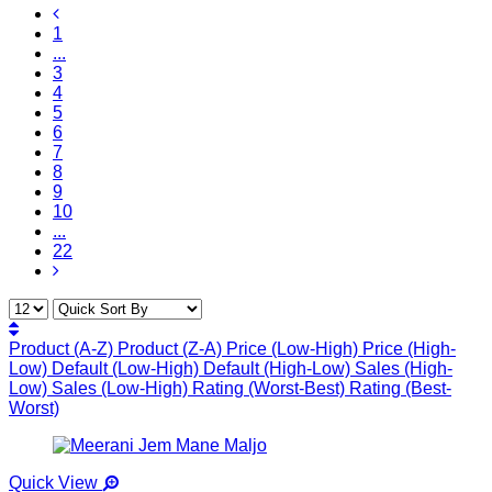
1
...
3
4
5
6
7
8
9
10
...
22
Product (A-Z)
Product (Z-A)
Price (Low-High)
Price (High-
Low)
Default (Low-High)
Default (High-Low)
Sales (High-
Low)
Sales (Low-High)
Rating (Worst-Best)
Rating (Best-
Worst)
Quick View