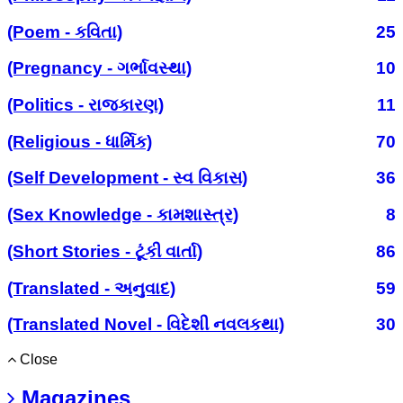
(Poem - કવિતા)
25
(Pregnancy - ગર્ભાવસ્થા)
10
(Politics - રાજકારણ)
11
(Religious - ધાર્મિક)
70
(Self Development - સ્વ વિકાસ)
36
(Sex Knowledge - કામશાસ્ત્ર)
8
(Short Stories - ટૂંકી વાર્તા)
86
(Translated - અનુવાદ)
59
(Translated Novel - વિદેશી નવલકથા)
30
Close
Magazines