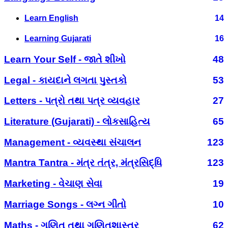
Learn English
14
Learning Gujarati
16
Learn Your Self - જાતે શીખો
48
Legal - કાયદાને લગતા પુસ્તકો
53
Letters - પત્રો તથા પત્ર વ્યવહાર
27
Literature (Gujarati) - લોકસાહિત્ય
65
Management - વ્યવસ્થા સંચાલન
123
Mantra Tantra - મંત્ર તંત્ર, મંત્રસિદ્ધિ
123
Marketing - વેચાણ સેવા
19
Marriage Songs - લગ્ન ગીતો
10
Maths - ગણિત તથા ગણિતશાસ્ત્ર
62