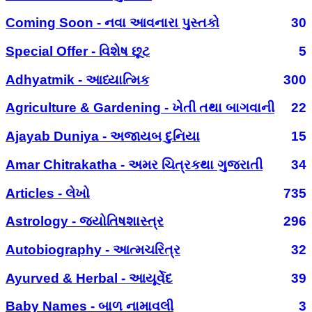
Coming Soon - નવા આવનારા પુસ્તકો
30
Special Offer - વિશેષ છૂટ
5
Adhyatmik - આધ્યાત્મિક
300
Agriculture & Gardening - ખેતી તથા બાગવાની
22
Ajayab Duniya - અજાયબ દુનિયા
15
Amar Chitrakatha - અમર ચિત્રકથા ગુજરાતી
34
Articles - લેખો
735
Astrology - જ્યોતિષશાસ્ત્ર
296
Autobiography - આત્મચરિત્ર
32
Ayurved & Herbal - આયૂર્વેદ
39
Baby Names - બાળ નામાવલી
3