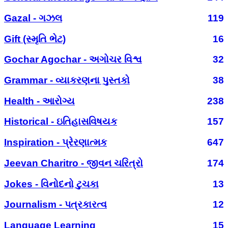
Gazal - ગઝલ
119
Gift (સ્મૃતિ ભેટ)
16
Gochar Agochar - અગોચર વિશ્વ
32
Grammar - વ્યાકરણના પુસ્તકો
38
Health - આરોગ્ય
238
Historical - ઇતિહાસવિષયક
157
Inspiration - પ્રેરણાત્મક
647
Jeevan Charitro - જીવન ચરિત્રો
174
Jokes - વિનોદનો ટુચકા
13
Journalism - પત્રકારત્વ
12
Language Learning
15