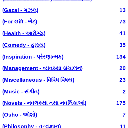
(Gazal - ગઝલ)
13
(For Gift - ભેટ)
73
(Health - આરોગ્ય)
41
(Comedy - હાસ્ય)
35
(Inspiration - પ્રેરણાત્મક)
134
(Management - વ્યવસ્થા સંચાલન)
20
(Miscellaneous - વિવિધ વિષય)
23
(Music - સંગીત)
2
(Novels - નવલકથા તથા નવલિકાઓ)
175
(Osho - ઓશો)
7
(Philosophy - તત્ત્વજ્ઞાન)
11