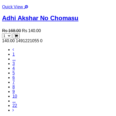
Quick View
Adhi Akshar No Chomasu
Rs 168.00
Rs 140.00
140.00
1491221055
0
1
...
3
4
5
6
7
8
9
10
...
22