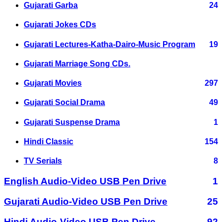
Gujarati Garba
24
Gujarati Jokes CDs
Gujarati Lectures-Katha-Dairo-Music Program
19
Gujarati Marriage Song CDs.
Gujarati Movies
297
Gujarati Social Drama
49
Gujarati Suspense Drama
1
Hindi Classic
154
TV Serials
8
English Audio-Video USB Pen Drive
1
Gujarati Audio-Video USB Pen Drive
25
Hindi Audio-Video USB Pen Drive
92