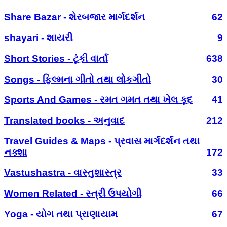
Share Bazar - શેરબજાર માર્ગદર્શન
62
shayari - શાયરી
9
Short Stories - ટૂંકી વાર્તા
638
Songs - ફિલ્મના ગીતો તથા લોકગીતો
30
Sports And Games - રમત ગમત તથા ખેલ કૂદ
41
Translated books - અનુવાદ
212
Travel Guides & Maps - પ્રવાસ માર્ગદર્શન તથા
નક્શા
172
Vastushastra - વાસ્તુશાસ્ત્ર
33
Women Related - સ્ત્રી ઉપયોગી
66
Yoga - યોગ તથા પ્રાણાયામ
67