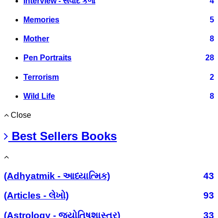
Interview - સંવાદ કળા
4
Memories
5
Mother
8
Pen Portraits
28
Terrorism
2
Wild Life
8
Close
Best Sellers Books
(Adhyatmik - આધ્યાત્મિક)
43
(Articles - લેખો)
93
(Astrology - જ્યોતિષશાસ્ત્ર)
33