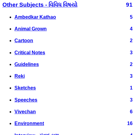
Other Subjects - વિવિધ વિષયો
91
Ambedkar Kathao
5
Animal Grown
4
Cartoon
2
Critical Notes
3
Guidelines
2
Reki
3
Sketches
1
Speeches
3
Vivechan
6
Environment
16