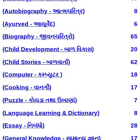
(Autobiography - આત્મચરિત્ર)
8
(Ayurved - આયૂર્વેદ)
6
(Biography - જીવનચરિત્રો)
65
(Child Development - બાળ વિકાસ)
20
(Child Stories - બાળવાર્તા)
62
(Computer - કમ્પ્યુટર )
18
(Cooking - વાનગી)
17
(Puzzle - કોયડા તથા ઉખાણાં)
7
(Language Learning & Dictionary)
8
(Essay - નિબંધો)
28
(General Knowledge - સામાન્ય જ્ઞાન)
17