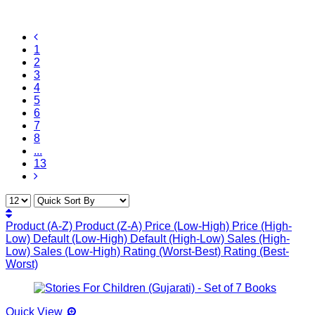
1
2
3
4
5
6
7
8
...
13
Product (A-Z)
Product (Z-A)
Price (Low-High)
Price (High-
Low)
Default (Low-High)
Default (High-Low)
Sales (High-
Low)
Sales (Low-High)
Rating (Worst-Best)
Rating (Best-
Worst)
Quick View