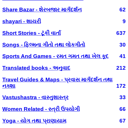
Share Bazar - શેરબજાર માર્ગદર્શન
62
shayari - શાયરી
9
Short Stories - ટૂંકી વાર્તા
637
Songs - ફિલ્મના ગીતો તથા લોકગીતો
30
Sports And Games - રમત ગમત તથા ખેલ કૂદ
41
Translated books - અનુવાદ
212
Travel Guides & Maps - પ્રવાસ માર્ગદર્શન તથા
નક્શા
172
Vastushastra - વાસ્તુશાસ્ત્ર
33
Women Related - સ્ત્રી ઉપયોગી
66
Yoga - યોગ તથા પ્રાણાયામ
67