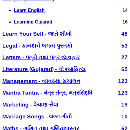
Learn English
14
Learning Gujarati
16
Learn Your Self - જાતે શીખો
48
Legal - કાયદાને લગતા પુસ્તકો
53
Letters - પત્રો તથા પત્ર વ્યવહાર
27
Literature (Gujarati) - લોકસાહિત્ય
65
Management - વ્યવસ્થા સંચાલન
123
Mantra Tantra - મંત્ર તંત્ર, મંત્રસિદ્ધિ
123
Marketing - વેચાણ સેવા
19
Marriage Songs - લગ્ન ગીતો
10
Maths - ગણિત તથા ગણિતશાસ્ત્ર
62