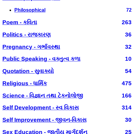
Philosophical
72
Poem - કવિતા
263
Politics - રાજકારણ
36
Pregnancy - ગર્ભાવસ્થા
32
Public Speaking - વક્તુત્વ કળા
10
Quotation - સુવાક્યો
54
Religious - ધાર્મિક
475
Science - વિજ્ઞાન તથા ટેકનોલોજી
166
Self Development - સ્વ વિકાસ
314
Self Improvement - જીવન-વિકાસ
30
Sex Education - જાતીય માર્ગદર્શન
25