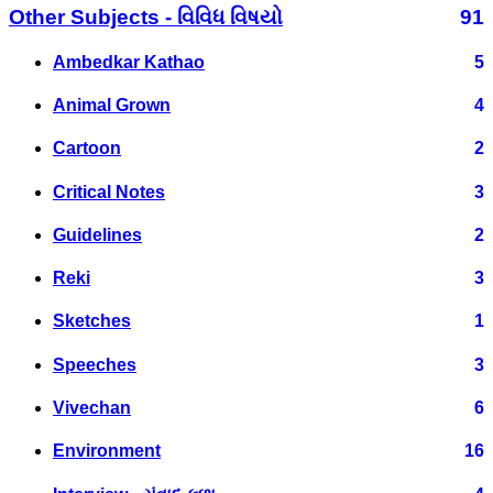
Other Subjects - વિવિધ વિષયો
91
Ambedkar Kathao
5
Animal Grown
4
Cartoon
2
Critical Notes
3
Guidelines
2
Reki
3
Sketches
1
Speeches
3
Vivechan
6
Environment
16