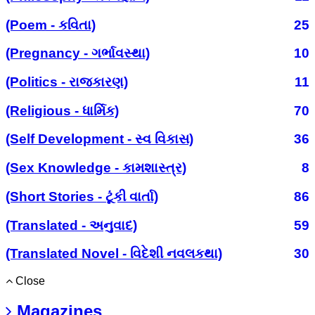
(Poem - કવિતા)
25
(Pregnancy - ગર્ભાવસ્થા)
10
(Politics - રાજકારણ)
11
(Religious - ધાર્મિક)
70
(Self Development - સ્વ વિકાસ)
36
(Sex Knowledge - કામશાસ્ત્ર)
8
(Short Stories - ટૂંકી વાર્તા)
86
(Translated - અનુવાદ)
59
(Translated Novel - વિદેશી નવલકથા)
30
Close
Magazines