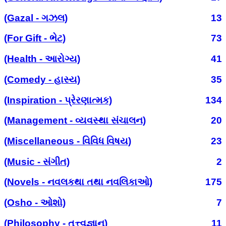
(Gazal - ગઝલ)
13
(For Gift - ભેટ)
73
(Health - આરોગ્ય)
41
(Comedy - હાસ્ય)
35
(Inspiration - પ્રેરણાત્મક)
134
(Management - વ્યવસ્થા સંચાલન)
20
(Miscellaneous - વિવિધ વિષય)
23
(Music - સંગીત)
2
(Novels - નવલકથા તથા નવલિકાઓ)
175
(Osho - ઓશો)
7
(Philosophy - તત્ત્વજ્ઞાન)
11