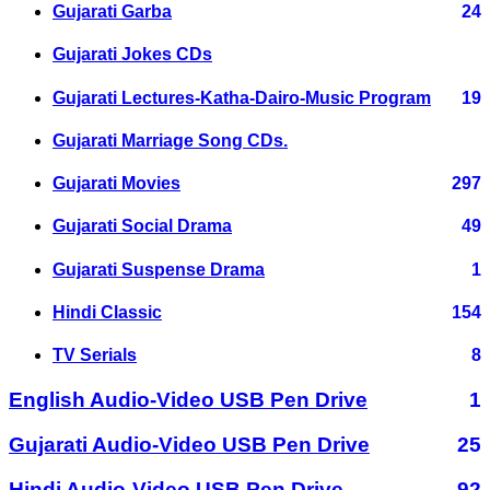
Gujarati Garba
24
Gujarati Jokes CDs
Gujarati Lectures-Katha-Dairo-Music Program
19
Gujarati Marriage Song CDs.
Gujarati Movies
297
Gujarati Social Drama
49
Gujarati Suspense Drama
1
Hindi Classic
154
TV Serials
8
English Audio-Video USB Pen Drive
1
Gujarati Audio-Video USB Pen Drive
25
Hindi Audio-Video USB Pen Drive
92