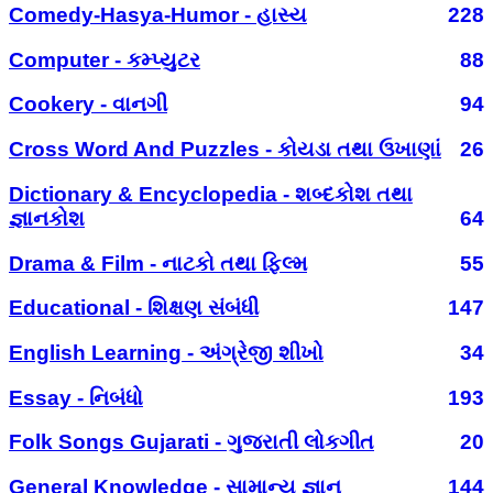
Comedy-Hasya-Humor - હાસ્ય
228
Computer - કમ્પ્યુટર
88
Cookery - વાનગી
94
Cross Word And Puzzles - કોયડા તથા ઉખાણાં
26
Dictionary & Encyclopedia - શબ્દકોશ તથા
જ્ઞાનકોશ
64
Drama & Film - નાટકો તથા ફિલ્મ
55
Educational - શિક્ષણ સંબંધી
147
English Learning - અંગ્રેજી શીખો
34
Essay - નિબંધો
193
Folk Songs Gujarati - ગુજરાતી લોકગીત
20
General Knowledge - સામાન્ય જ્ઞાન
144