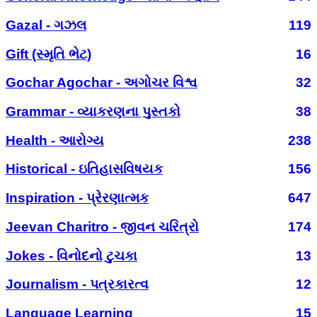
Gazal - ગઝલ
119
Gift (સ્મૃતિ ભેટ)
16
Gochar Agochar - અગોચર વિશ્વ
32
Grammar - વ્યાકરણના પુસ્તકો
38
Health - આરોગ્ય
238
Historical - ઇતિહાસવિષયક
156
Inspiration - પ્રેરણાત્મક
647
Jeevan Charitro - જીવન ચરિત્રો
174
Jokes - વિનોદનો ટુચકા
13
Journalism - પત્રકારત્વ
12
Language Learning
15