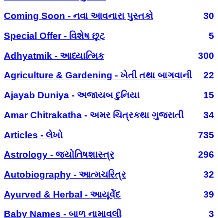
Coming Soon - નવા આવનારા પુસ્તકો
30
Special Offer - વિશેષ છૂટ
5
Adhyatmik - આધ્યાત્મિક
300
Agriculture & Gardening - ખેતી તથા બાગવાની
22
Ajayab Duniya - અજાયબ દુનિયા
15
Amar Chitrakatha - અમર ચિત્રકથા ગુજરાતી
34
Articles - લેખો
735
Astrology - જ્યોતિષશાસ્ત્ર
296
Autobiography - આત્મચરિત્ર
32
Ayurved & Herbal - આયૂર્વેદ
39
Baby Names - બાળ નામાવલી
3