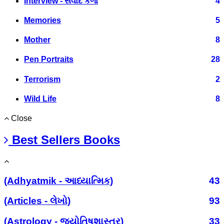
Interview - સંવાદ કળા
4
Memories
5
Mother
8
Pen Portraits
28
Terrorism
2
Wild Life
8
Close
Best Sellers Books
(Adhyatmik - આધ્યાત્મિક)
43
(Articles - લેખો)
93
(Astrology - જ્યોતિષશાસ્ત્ર)
33