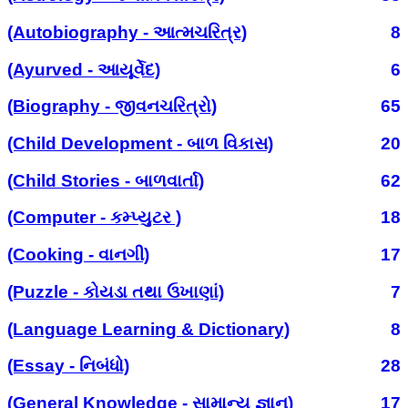
(Autobiography - આત્મચરિત્ર)
8
(Ayurved - આયૂર્વેદ)
6
(Biography - જીવનચરિત્રો)
65
(Child Development - બાળ વિકાસ)
20
(Child Stories - બાળવાર્તા)
62
(Computer - કમ્પ્યુટર )
18
(Cooking - વાનગી)
17
(Puzzle - કોયડા તથા ઉખાણાં)
7
(Language Learning & Dictionary)
8
(Essay - નિબંધો)
28
(General Knowledge - સામાન્ય જ્ઞાન)
17