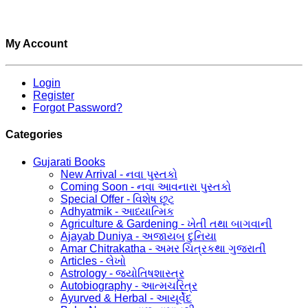
My Account
Login
Register
Forgot Password?
Categories
Gujarati Books
New Arrival - નવા પુસ્તકો
Coming Soon - નવા આવનારા પુસ્તકો
Special Offer - વિશેષ છૂટ
Adhyatmik - આધ્યાત્મિક
Agriculture & Gardening - ખેતી તથા બાગવાની
Ajayab Duniya - અજાયબ દુનિયા
Amar Chitrakatha - અમર ચિત્રકથા ગુજરાતી
Articles - લેખો
Astrology - જ્યોતિષશાસ્ત્ર
Autobiography - આત્મચરિત્ર
Ayurved & Herbal - આયૂર્વેદ