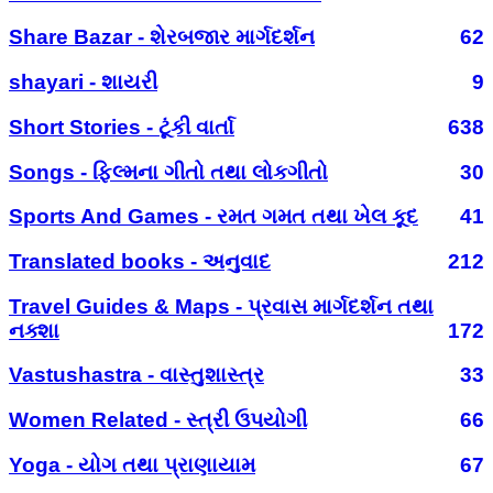
Share Bazar - શેરબજાર માર્ગદર્શન
62
shayari - શાયરી
9
Short Stories - ટૂંકી વાર્તા
638
Songs - ફિલ્મના ગીતો તથા લોકગીતો
30
Sports And Games - રમત ગમત તથા ખેલ કૂદ
41
Translated books - અનુવાદ
212
Travel Guides & Maps - પ્રવાસ માર્ગદર્શન તથા
નક્શા
172
Vastushastra - વાસ્તુશાસ્ત્ર
33
Women Related - સ્ત્રી ઉપયોગી
66
Yoga - યોગ તથા પ્રાણાયામ
67