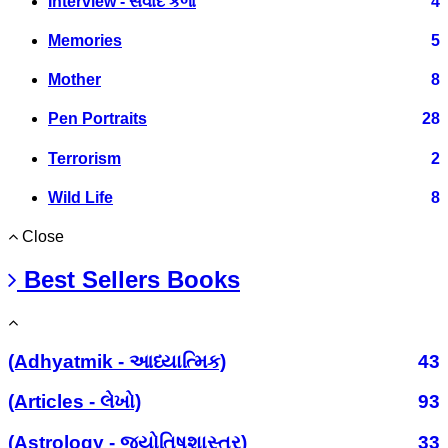
Interview - સંવાદ કળા
4
Memories
5
Mother
8
Pen Portraits
28
Terrorism
2
Wild Life
8
Close
Best Sellers Books
(Adhyatmik - આધ્યાત્મિક)
43
(Articles - લેખો)
93
(Astrology - જ્યોતિષશાસ્ત્ર)
33