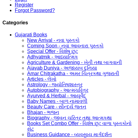
Register
Forgot Password?
Categories
Gujarati Books
New Arrival - નવા પુસ્તકો
Coming Soon - નવા આવનારા પુસ્તકો
Special Offer - વિશેષ છૂટ
Adhyatmik - આધ્યાત્મિક
Agriculture & Gardening - ખેતી તથા બાગવાની
Ajayab Duniya - અજાયબ દુનિયા
Amar Chitrakatha - અમર ચિત્રકથા ગુજરાતી
Articles - લેખો
Astrology - જ્યોતિષશાસ્ત્ર
Autobiography - આત્મચરિત્ર
Ayurved & Herbal - આયૂર્વેદ
Baby Names - બાળ નામાવલી
Beauty Care - સૌન્દર્ય જતન
Bhajan - ભજન
Biography - જીવન ચરિત્ર તથા આત્મકથા
Books Set Combo Offer - વિશેષ છૂટ વાળા પુસ્તકોનો
સેટ
Business Guidance - વ્યવસાય માર્ગદર્શન