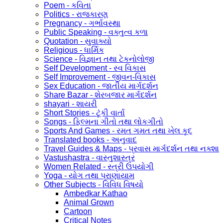
Poem - કવિતા
Politics - રાજકારણ
Pregnancy - ગર્ભાવસ્થા
Public Speaking - વક્તુત્વ કળા
Quotation - સુવાક્યો
Religious - ધાર્મિક
Science - વિજ્ઞાન તથા ટેકનોલોજી
Self Development - સ્વ વિકાસ
Self Improvement - જીવન-વિકાસ
Sex Education - જાતીય માર્ગદર્શન
Share Bazar - શેરબજાર માર્ગદર્શન
shayari - શાયરી
Short Stories - ટૂંકી વાર્તા
Songs - ફિલ્મના ગીતો તથા લોકગીતો
Sports And Games - રમત ગમત તથા ખેલ કૂદ
Translated books - અનુવાદ
Travel Guides & Maps - પ્રવાસ માર્ગદર્શન તથા નક્શા
Vastushastra - વાસ્તુશાસ્ત્ર
Women Related - સ્ત્રી ઉપયોગી
Yoga - યોગ તથા પ્રાણાયામ
Other Subjects - વિવિધ વિષયો
Ambedkar Kathao
Animal Grown
Cartoon
Critical Notes