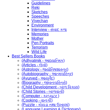
Guidelines
Reki
Sketches
Speeches
Vivechan
Environment
Interview - સંવાદ કળા
Memories
Mother
Pen Portraits
Terrorism
Wild Life
Best Sellers Books
(Adhyatmik - આધ્યાત્મિક)
(Articles - લેખો)
(Astrology - જ્યોતિષશાસ્ત્ર)
(Autobiography - આત્મચરિત્ર)
(Ayurved - આયૂર્વેદ)
(Biography - જીવનચરિત્રો)
(Child Development - બાળ વિકાસ)
(Child Stories - બાળવાર્તા)
(Computer - કમ્પ્યુટર )
(Cooking - વાનગી)
(Puzzle - કોયડા તથા ઉખાણાં)
(Language Learning & Dictionary)