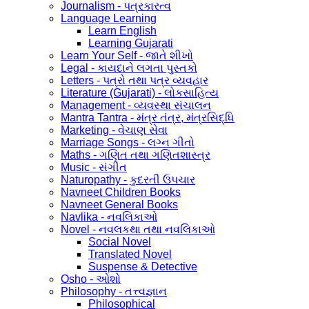
Journalism - પત્રકારત્વ
Language Learning
Learn English
Learning Gujarati
Learn Your Self - જાતે શીખો
Legal - કાયદાને લગતા પુસ્તકો
Letters - પત્રો તથા પત્ર વ્યવહાર
Literature (Gujarati) - લોકસાહિત્ય
Management - વ્યવસ્થા સંચાલન
Mantra Tantra - મંત્ર તંત્ર, મંત્રસિદ્ધિ
Marketing - વેચાણ સેવા
Marriage Songs - લગ્ન ગીતો
Maths - ગણિત તથા ગણિતશાસ્ત્ર
Music - સંગીત
Naturopathy - કુદરતી ઉપચાર
Navneet Children Books
Navneet General Books
Navlika - નવલિકાઓ
Novel - નવલકથા તથા નવલિકાઓ
Social Novel
Translated Novel
Suspense & Detective
Osho - ઓશો
Philosophy - તત્ત્વજ્ઞાન
Philosophical