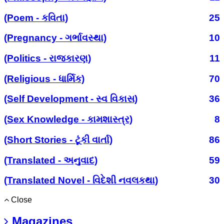
(Poem - કવિતા)
25
(Pregnancy - ગર્ભાવસ્થા)
10
(Politics - રાજકારણ)
11
(Religious - ધાર્મિક)
70
(Self Development - સ્વ વિકાસ)
36
(Sex Knowledge - કામશાસ્ત્ર)
8
(Short Stories - ટૂંકી વાર્તા)
86
(Translated - અનુવાદ)
59
(Translated Novel - વિદેશી નવલકથા)
30
Close
Magazines