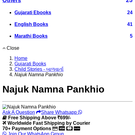
Others
25
Gujarati Ebooks
24
English Books
41
Marathi Books
5
Close
Home
Gujarati Books
Child Stories - બાળવાર્તા
Najuk Namna Pankhio
Najuk Namna Pankhio
Ask A Question
Share Whatsapp
Free Shipping Above
699/-
Worldwide Fast Shipping by Courier
70+ Payment Options
Join Our WhatsApp Group