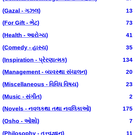
(Gazal - ગઝલ)
13
(For Gift - ભેટ)
73
(Health - આરોગ્ય)
41
(Comedy - હાસ્ય)
35
(Inspiration - પ્રેરણાત્મક)
134
(Management - વ્યવસ્થા સંચાલન)
20
(Miscellaneous - વિવિધ વિષય)
23
(Music - સંગીત)
2
(Novels - નવલકથા તથા નવલિકાઓ)
175
(Osho - ઓશો)
7
(Philosophy - તત્ત્વજ્ઞાન)
11