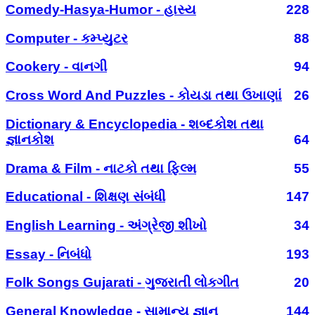
Comedy-Hasya-Humor - હાસ્ય
228
Computer - કમ્પ્યુટર
88
Cookery - વાનગી
94
Cross Word And Puzzles - કોયડા તથા ઉખાણાં
26
Dictionary & Encyclopedia - શબ્દકોશ તથા
જ્ઞાનકોશ
64
Drama & Film - નાટકો તથા ફિલ્મ
55
Educational - શિક્ષણ સંબંધી
147
English Learning - અંગ્રેજી શીખો
34
Essay - નિબંધો
193
Folk Songs Gujarati - ગુજરાતી લોકગીત
20
General Knowledge - સામાન્ય જ્ઞાન
144