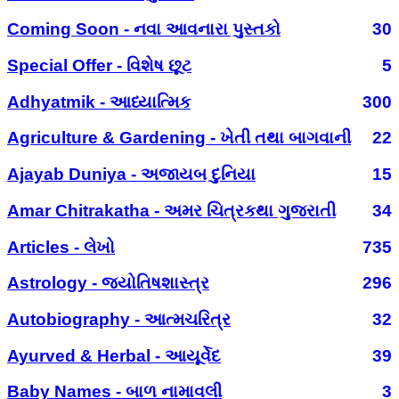
Coming Soon - નવા આવનારા પુસ્તકો
30
Special Offer - વિશેષ છૂટ
5
Adhyatmik - આધ્યાત્મિક
300
Agriculture & Gardening - ખેતી તથા બાગવાની
22
Ajayab Duniya - અજાયબ દુનિયા
15
Amar Chitrakatha - અમર ચિત્રકથા ગુજરાતી
34
Articles - લેખો
735
Astrology - જ્યોતિષશાસ્ત્ર
296
Autobiography - આત્મચરિત્ર
32
Ayurved & Herbal - આયૂર્વેદ
39
Baby Names - બાળ નામાવલી
3