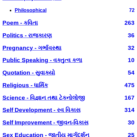
Philosophical
72
Poem - કવિતા
263
Politics - રાજકારણ
36
Pregnancy - ગર્ભાવસ્થા
32
Public Speaking - વક્તુત્વ કળા
10
Quotation - સુવાક્યો
54
Religious - ધાર્મિક
475
Science - વિજ્ઞાન તથા ટેકનોલોજી
167
Self Development - સ્વ વિકાસ
314
Self Improvement - જીવન-વિકાસ
30
Sex Education - જાતીય માર્ગદર્શન
25