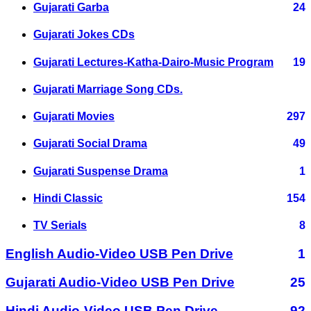
Gujarati Garba
24
Gujarati Jokes CDs
Gujarati Lectures-Katha-Dairo-Music Program
19
Gujarati Marriage Song CDs.
Gujarati Movies
297
Gujarati Social Drama
49
Gujarati Suspense Drama
1
Hindi Classic
154
TV Serials
8
English Audio-Video USB Pen Drive
1
Gujarati Audio-Video USB Pen Drive
25
Hindi Audio-Video USB Pen Drive
92