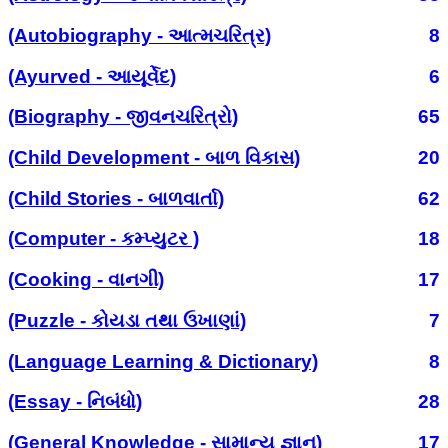
(Autobiography - આત્મચરિત્ર)
8
(Ayurved - આયૂર્વેદ)
6
(Biography - જીવનચરિત્રો)
65
(Child Development - બાળ વિકાસ)
20
(Child Stories - બાળવાર્તા)
62
(Computer - કમ્પ્યુટર )
18
(Cooking - વાનગી)
17
(Puzzle - કોયડા તથા ઉખાણાં)
7
(Language Learning & Dictionary)
8
(Essay - નિબંધો)
28
(General Knowledge - સામાન્ય જ્ઞાન)
17