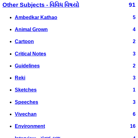
Other Subjects - વિવિધ વિષયો
91
Ambedkar Kathao
5
Animal Grown
4
Cartoon
2
Critical Notes
3
Guidelines
2
Reki
3
Sketches
1
Speeches
3
Vivechan
6
Environment
16