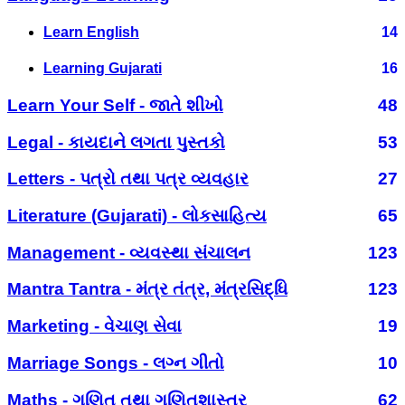
Learn English
14
Learning Gujarati
16
Learn Your Self - જાતે શીખો
48
Legal - કાયદાને લગતા પુસ્તકો
53
Letters - પત્રો તથા પત્ર વ્યવહાર
27
Literature (Gujarati) - લોકસાહિત્ય
65
Management - વ્યવસ્થા સંચાલન
123
Mantra Tantra - મંત્ર તંત્ર, મંત્રસિદ્ધિ
123
Marketing - વેચાણ સેવા
19
Marriage Songs - લગ્ન ગીતો
10
Maths - ગણિત તથા ગણિતશાસ્ત્ર
62