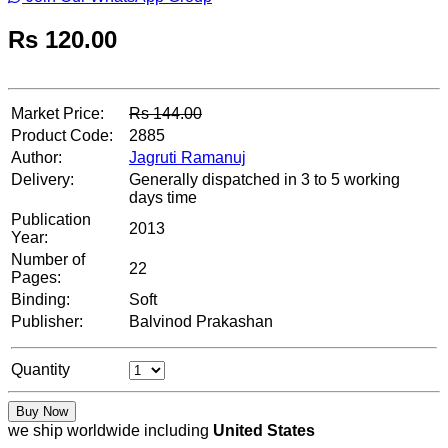
Rs
120.00
Market Price:
Rs
144.00
Product Code:
2885
Author:
Jagruti Ramanuj
Delivery:
Generally dispatched in 3 to 5 working
days time
Publication
2013
Year:
Number of
22
Pages:
Binding:
Soft
Publisher:
Balvinod Prakashan
Quantity
Buy Now
we ship worldwide including
United States