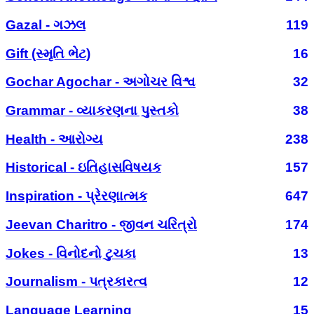
Gazal - ગઝલ
119
Gift (સ્મૃતિ ભેટ)
16
Gochar Agochar - અગોચર વિશ્વ
32
Grammar - વ્યાકરણના પુસ્તકો
38
Health - આરોગ્ય
238
Historical - ઇતિહાસવિષયક
157
Inspiration - પ્રેરણાત્મક
647
Jeevan Charitro - જીવન ચરિત્રો
174
Jokes - વિનોદનો ટુચકા
13
Journalism - પત્રકારત્વ
12
Language Learning
15