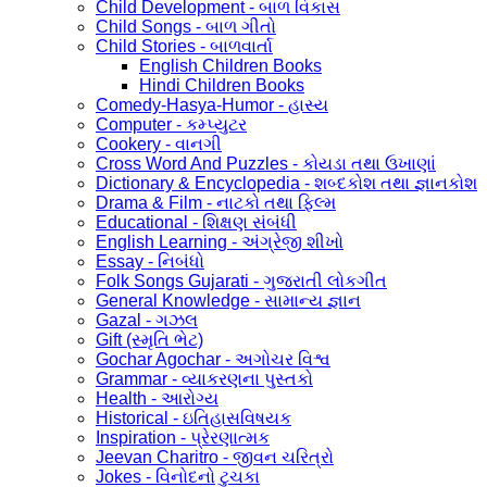
Child Development - બાળ વિકાસ
Child Songs - બાળ ગીતો
Child Stories - બાળવાર્તા
English Children Books
Hindi Children Books
Comedy-Hasya-Humor - હાસ્ય
Computer - કમ્પ્યુટર
Cookery - વાનગી
Cross Word And Puzzles - કોયડા તથા ઉખાણાં
Dictionary & Encyclopedia - શબ્દકોશ તથા જ્ઞાનકોશ
Drama & Film - નાટકો તથા ફિલ્મ
Educational - શિક્ષણ સંબંધી
English Learning - અંગ્રેજી શીખો
Essay - નિબંધો
Folk Songs Gujarati - ગુજરાતી લોકગીત
General Knowledge - સામાન્ય જ્ઞાન
Gazal - ગઝલ
Gift (સ્મૃતિ ભેટ)
Gochar Agochar - અગોચર વિશ્વ
Grammar - વ્યાકરણના પુસ્તકો
Health - આરોગ્ય
Historical - ઇતિહાસવિષયક
Inspiration - પ્રેરણાત્મક
Jeevan Charitro - જીવન ચરિત્રો
Jokes - વિનોદનો ટુચકા