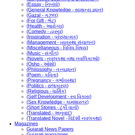
(Essay - નિબંધો)
(General Knowledge - સામાન્ય જ્ઞાન)
(Gazal - ગઝલ)
(For Gift - ભેટ)
(Health - આરોગ્ય)
(Comedy - હાસ્ય)
(Inspiration - પ્રેરણાત્મક)
(Management - વ્યવસ્થા સંચાલન)
(Miscellaneous - વિવિધ વિષય)
(Music - સંગીત)
(Novels - નવલકથા તથા નવલિકાઓ)
(Osho - ઓશો)
(Philosophy - તત્ત્વજ્ઞાન)
(Poem - કવિતા)
(Pregnancy - ગર્ભાવસ્થા)
(Politics - રાજકારણ)
(Religious - ધાર્મિક)
(Self Development - સ્વ વિકાસ)
(Sex Knowledge - કામશાસ્ત્ર)
(Short Stories - ટૂંકી વાર્તા)
(Translated - અનુવાદ)
(Translated Novel - વિદેશી નવલકથા)
Magazines
Gujarati News Papers
Gujarati magazines