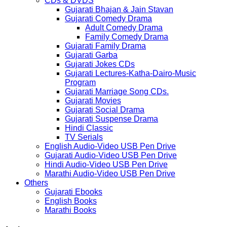
CDs & DVDS
Gujarati Bhajan & Jain Stavan
Gujarati Comedy Drama
Adult Comedy Drama
Family Comedy Drama
Gujarati Family Drama
Gujarati Garba
Gujarati Jokes CDs
Gujarati Lectures-Katha-Dairo-Music
Program
Gujarati Marriage Song CDs.
Gujarati Movies
Gujarati Social Drama
Gujarati Suspense Drama
Hindi Classic
TV Serials
English Audio-Video USB Pen Drive
Gujarati Audio-Video USB Pen Drive
Hindi Audio-Video USB Pen Drive
Marathi Audio-Video USB Pen Drive
Others
Gujarati Ebooks
English Books
Marathi Books