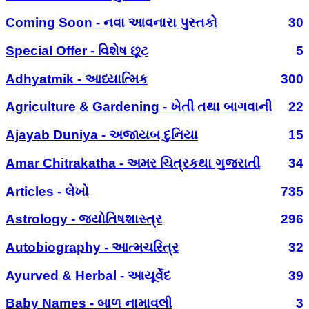
Coming Soon - નવા આવનારા પુસ્તકો
30
Special Offer - વિશેષ છૂટ
5
Adhyatmik - આધ્યાત્મિક
300
Agriculture & Gardening - ખેતી તથા બાગવાની
22
Ajayab Duniya - અજાયબ દુનિયા
15
Amar Chitrakatha - અમર ચિત્રકથા ગુજરાતી
34
Articles - લેખો
735
Astrology - જ્યોતિષશાસ્ત્ર
296
Autobiography - આત્મચરિત્ર
32
Ayurved & Herbal - આયૂર્વેદ
39
Baby Names - બાળ નામાવલી
3