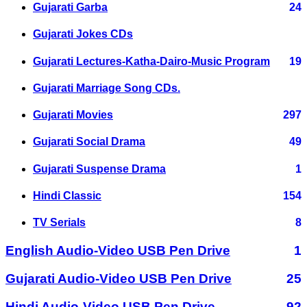
Gujarati Garba
24
Gujarati Jokes CDs
Gujarati Lectures-Katha-Dairo-Music Program
19
Gujarati Marriage Song CDs.
Gujarati Movies
297
Gujarati Social Drama
49
Gujarati Suspense Drama
1
Hindi Classic
154
TV Serials
8
English Audio-Video USB Pen Drive
1
Gujarati Audio-Video USB Pen Drive
25
Hindi Audio-Video USB Pen Drive
92