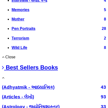
Interview - સંવાદ કળા
4
Memories
5
Mother
8
Pen Portraits
28
Terrorism
2
Wild Life
8
Close
Best Sellers Books
(Adhyatmik - આધ્યાત્મિક)
43
(Articles - લેખો)
93
(Astrology - જ્યોતિષશાસ્ત્ર)
33