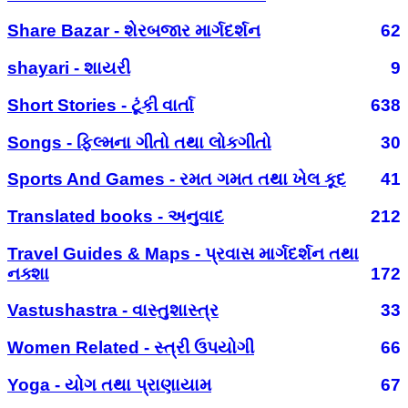
Share Bazar - શેરબજાર માર્ગદર્શન
62
shayari - શાયરી
9
Short Stories - ટૂંકી વાર્તા
638
Songs - ફિલ્મના ગીતો તથા લોકગીતો
30
Sports And Games - રમત ગમત તથા ખેલ કૂદ
41
Translated books - અનુવાદ
212
Travel Guides & Maps - પ્રવાસ માર્ગદર્શન તથા
નક્શા
172
Vastushastra - વાસ્તુશાસ્ત્ર
33
Women Related - સ્ત્રી ઉપયોગી
66
Yoga - યોગ તથા પ્રાણાયામ
67