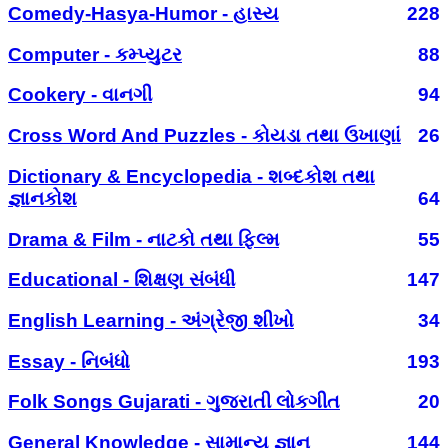
Comedy-Hasya-Humor - હાસ્ય
228
Computer - કમ્પ્યુટર
88
Cookery - વાનગી
94
Cross Word And Puzzles - કોયડા તથા ઉખાણાં
26
Dictionary & Encyclopedia - શબ્દકોશ તથા
જ્ઞાનકોશ
64
Drama & Film - નાટકો તથા ફિલ્મ
55
Educational - શિક્ષણ સંબંધી
147
English Learning - અંગ્રેજી શીખો
34
Essay - નિબંધો
193
Folk Songs Gujarati - ગુજરાતી લોકગીત
20
General Knowledge - સામાન્ય જ્ઞાન
144