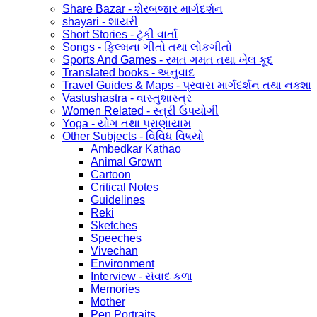
Share Bazar - શેરબજાર માર્ગદર્શન
shayari - શાયરી
Short Stories - ટૂંકી વાર્તા
Songs - ફિલ્મના ગીતો તથા લોકગીતો
Sports And Games - રમત ગમત તથા ખેલ કૂદ
Translated books - અનુવાદ
Travel Guides & Maps - પ્રવાસ માર્ગદર્શન તથા નક્શા
Vastushastra - વાસ્તુશાસ્ત્ર
Women Related - સ્ત્રી ઉપયોગી
Yoga - યોગ તથા પ્રાણાયામ
Other Subjects - વિવિધ વિષયો
Ambedkar Kathao
Animal Grown
Cartoon
Critical Notes
Guidelines
Reki
Sketches
Speeches
Vivechan
Environment
Interview - સંવાદ કળા
Memories
Mother
Pen Portraits