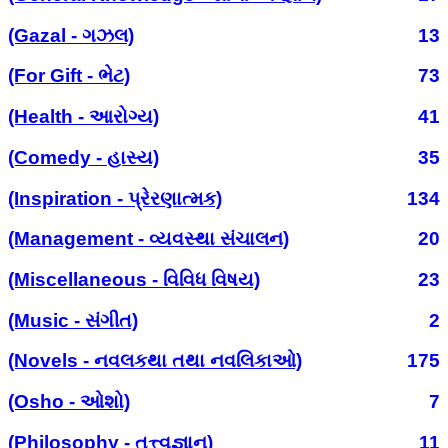
(Gazal - ગઝલ)
13
(For Gift - ભેટ)
73
(Health - આરોગ્ય)
41
(Comedy - હાસ્ય)
35
(Inspiration - પ્રેરણાત્મક)
134
(Management - વ્યવસ્થા સંચાલન)
20
(Miscellaneous - વિવિધ વિષય)
23
(Music - સંગીત)
2
(Novels - નવલકથા તથા નવલિકાઓ)
175
(Osho - ઓશો)
7
(Philosophy - તત્ત્વજ્ઞાન)
11