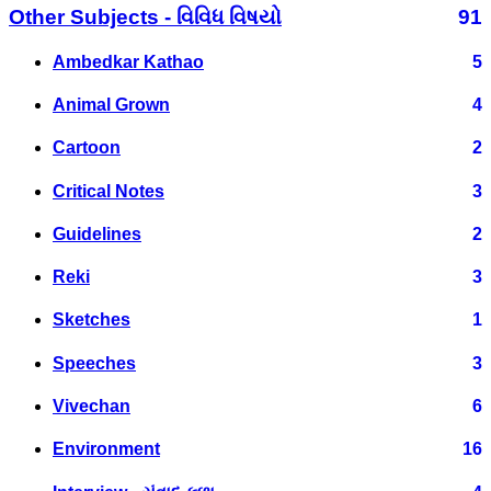
Other Subjects - વિવિધ વિષયો
91
Ambedkar Kathao
5
Animal Grown
4
Cartoon
2
Critical Notes
3
Guidelines
2
Reki
3
Sketches
1
Speeches
3
Vivechan
6
Environment
16