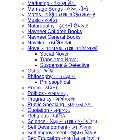
Marketing - વેચાણ સેવા
Marriage Songs - લગ્ન ગીતો
Maths - ગણિત તથા ગણિતશાસ્ત્ર
Music - સંગીત
Naturopathy - કુદરતી ઉપચાર
Navneet Children Books
Navneet General Books
Navlika - નવલિકાઓ
Novel - નવલકથા તથા નવલિકાઓ
Social Novel
Translated Novel
Suspense & Detective
Osho - ઓશો
Philosophy - તત્ત્વજ્ઞાન
Philosophical
Poem - કવિતા
Politics - રાજકારણ
Pregnancy - ગર્ભાવસ્થા
Public Speaking - વક્તુત્વ કળા
Quotation - સુવાક્યો
Religious - ધાર્મિક
Science - વિજ્ઞાન તથા ટેકનોલોજી
Self Development - સ્વ વિકાસ
Self Improvement - જીવન-વિકાસ
Sex Education - જાતીય માર્ગદર્શન