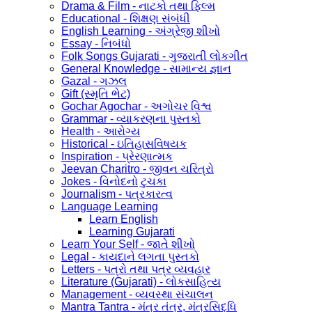
Drama & Film - નાટકો તથા ફિલ્મ
Educational - શિક્ષણ સંબંધી
English Learning - અંગ્રેજી શીખો
Essay - નિબંધો
Folk Songs Gujarati - ગુજરાતી લોકગીત
General Knowledge - સામાન્ય જ્ઞાન
Gazal - ગઝલ
Gift (સ્મૃતિ ભેટ)
Gochar Agochar - અગોચર વિશ્વ
Grammar - વ્યાકરણના પુસ્તકો
Health - આરોગ્ય
Historical - ઇતિહાસવિષયક
Inspiration - પ્રેરણાત્મક
Jeevan Charitro - જીવન ચરિત્રો
Jokes - વિનોદનો ટુચકા
Journalism - પત્રકારત્વ
Language Learning
Learn English
Learning Gujarati
Learn Your Self - જાતે શીખો
Legal - કાયદાને લગતા પુસ્તકો
Letters - પત્રો તથા પત્ર વ્યવહાર
Literature (Gujarati) - લોકસાહિત્ય
Management - વ્યવસ્થા સંચાલન
Mantra Tantra - મંત્ર તંત્ર, મંત્રસિદ્ધિ