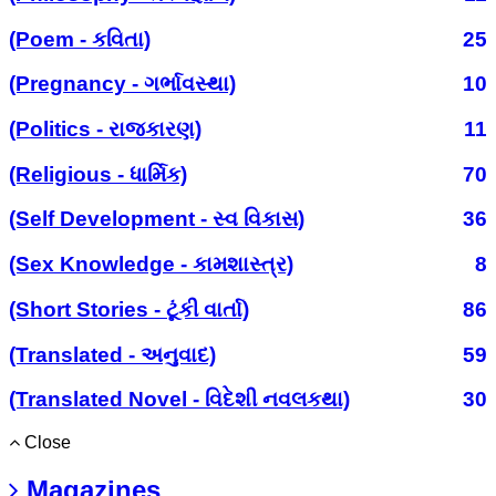
(Poem - કવિતા)
25
(Pregnancy - ગર્ભાવસ્થા)
10
(Politics - રાજકારણ)
11
(Religious - ધાર્મિક)
70
(Self Development - સ્વ વિકાસ)
36
(Sex Knowledge - કામશાસ્ત્ર)
8
(Short Stories - ટૂંકી વાર્તા)
86
(Translated - અનુવાદ)
59
(Translated Novel - વિદેશી નવલકથા)
30
Close
Magazines