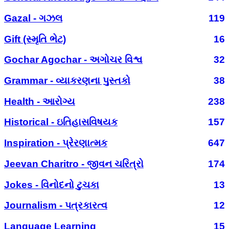
Gazal - ગઝલ
119
Gift (સ્મૃતિ ભેટ)
16
Gochar Agochar - અગોચર વિશ્વ
32
Grammar - વ્યાકરણના પુસ્તકો
38
Health - આરોગ્ય
238
Historical - ઇતિહાસવિષયક
157
Inspiration - પ્રેરણાત્મક
647
Jeevan Charitro - જીવન ચરિત્રો
174
Jokes - વિનોદનો ટુચકા
13
Journalism - પત્રકારત્વ
12
Language Learning
15