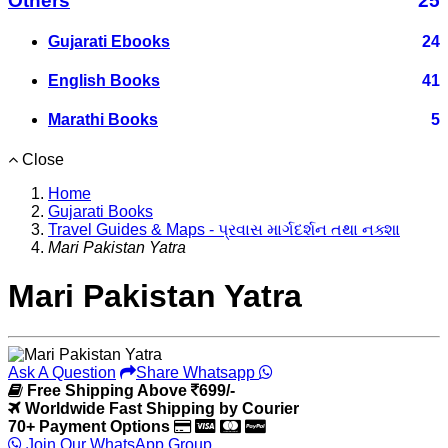
Others
25
Gujarati Ebooks
24
English Books
41
Marathi Books
5
Close
Home
Gujarati Books
Travel Guides & Maps - પ્રવાસ માર્ગદર્શન તથા નક્શા
Mari Pakistan Yatra
Mari Pakistan Yatra
Ask A Question
Share Whatsapp
Free Shipping Above
699/-
Worldwide Fast Shipping by Courier
70+ Payment Options
Join Our WhatsApp Group