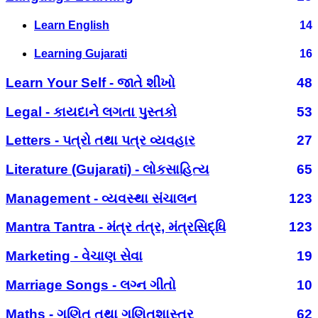
Learn English
14
Learning Gujarati
16
Learn Your Self - જાતે શીખો
48
Legal - કાયદાને લગતા પુસ્તકો
53
Letters - પત્રો તથા પત્ર વ્યવહાર
27
Literature (Gujarati) - લોકસાહિત્ય
65
Management - વ્યવસ્થા સંચાલન
123
Mantra Tantra - મંત્ર તંત્ર, મંત્રસિદ્ધિ
123
Marketing - વેચાણ સેવા
19
Marriage Songs - લગ્ન ગીતો
10
Maths - ગણિત તથા ગણિતશાસ્ત્ર
62