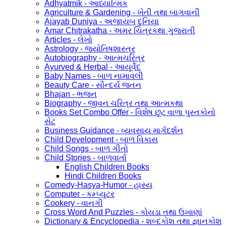
Adhyatmik - આધ્યાત્મિક
Agriculture & Gardening - ખેતી તથા બાગવાની
Ajayab Duniya - અજાયબ દુનિયા
Amar Chitrakatha - અમર ચિત્રકથા ગુજરાતી
Articles - લેખો
Astrology - જ્યોતિષશાસ્ત્ર
Autobiography - આત્મચરિત્ર
Ayurved & Herbal - આયૂર્વેદ
Baby Names - બાળ નામાવલી
Beauty Care - સૌન્દર્ય જતન
Bhajan - ભજન
Biography - જીવન ચરિત્ર તથા આત્મકથા
Books Set Combo Offer - વિશેષ છૂટ વાળા પુસ્તકોનો
સેટ
Business Guidance - વ્યવસાય માર્ગદર્શન
Child Development - બાળ વિકાસ
Child Songs - બાળ ગીતો
Child Stories - બાળવાર્તા
English Children Books
Hindi Children Books
Comedy-Hasya-Humor - હાસ્ય
Computer - કમ્પ્યુટર
Cookery - વાનગી
Cross Word And Puzzles - કોયડા તથા ઉખાણાં
Dictionary & Encyclopedia - શબ્દકોશ તથા જ્ઞાનકોશ