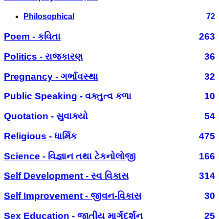
Philosophical
72
Poem - કવિતા
263
Politics - રાજકારણ
36
Pregnancy - ગર્ભાવસ્થા
32
Public Speaking - વક્તુત્વ કળા
10
Quotation - સુવાક્યો
54
Religious - ધાર્મિક
475
Science - વિજ્ઞાન તથા ટેકનોલોજી
166
Self Development - સ્વ વિકાસ
314
Self Improvement - જીવન-વિકાસ
30
Sex Education - જાતીય માર્ગદર્શન
25