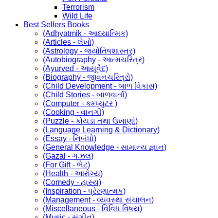
Terrorism
Wild Life
Best Sellers Books
(Adhyatmik - આધ્યાત્મિક)
(Articles - લેખો)
(Astrology - જ્યોતિષશાસ્ત્ર)
(Autobiography - આત્મચરિત્ર)
(Ayurved - આયૂર્વેદ)
(Biography - જીવનચરિત્રો)
(Child Development - બાળ વિકાસ)
(Child Stories - બાળવાર્તા)
(Computer - કમ્પ્યુટર )
(Cooking - વાનગી)
(Puzzle - કોયડા તથા ઉખાણાં)
(Language Learning & Dictionary)
(Essay - નિબંધો)
(General Knowledge - સામાન્ય જ્ઞાન)
(Gazal - ગઝલ)
(For Gift - ભેટ)
(Health - આરોગ્ય)
(Comedy - હાસ્ય)
(Inspiration - પ્રેરણાત્મક)
(Management - વ્યવસ્થા સંચાલન)
(Miscellaneous - વિવિધ વિષય)
(Music - સંગીત)