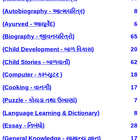
(Autobiography - આત્મચરિત્ર)
8
(Ayurved - આયૂર્વેદ)
6
(Biography - જીવનચરિત્રો)
65
(Child Development - બાળ વિકાસ)
20
(Child Stories - બાળવાર્તા)
62
(Computer - કમ્પ્યુટર )
18
(Cooking - વાનગી)
17
(Puzzle - કોયડા તથા ઉખાણાં)
7
(Language Learning & Dictionary)
8
(Essay - નિબંધો)
28
(General Knowledge - સામાન્ય જ્ઞાન)
17