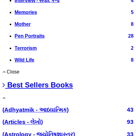
Interview - સંવાદ કળા
4
Memories
5
Mother
8
Pen Portraits
28
Terrorism
2
Wild Life
8
Close
Best Sellers Books
(Adhyatmik - આધ્યાત્મિક)
43
(Articles - લેખો)
93
(Astrology - જ્યોતિષશાસ્ત્ર)
33