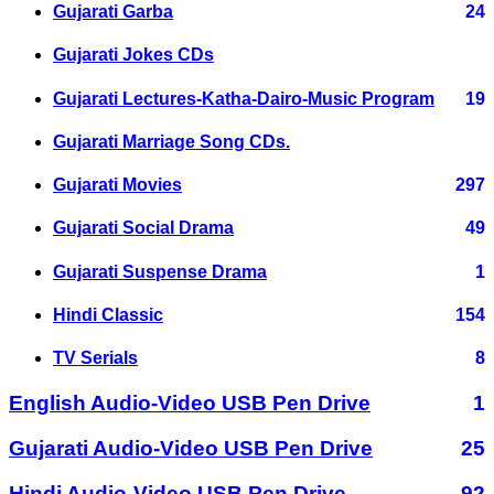
Gujarati Garba
24
Gujarati Jokes CDs
Gujarati Lectures-Katha-Dairo-Music Program
19
Gujarati Marriage Song CDs.
Gujarati Movies
297
Gujarati Social Drama
49
Gujarati Suspense Drama
1
Hindi Classic
154
TV Serials
8
English Audio-Video USB Pen Drive
1
Gujarati Audio-Video USB Pen Drive
25
Hindi Audio-Video USB Pen Drive
92