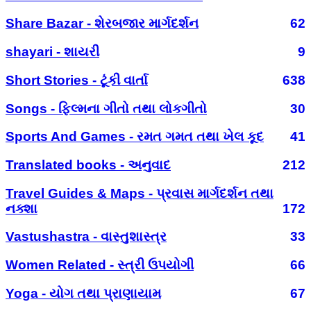
Share Bazar - શેરબજાર માર્ગદર્શન
62
shayari - શાયરી
9
Short Stories - ટૂંકી વાર્તા
638
Songs - ફિલ્મના ગીતો તથા લોકગીતો
30
Sports And Games - રમત ગમત તથા ખેલ કૂદ
41
Translated books - અનુવાદ
212
Travel Guides & Maps - પ્રવાસ માર્ગદર્શન તથા
નક્શા
172
Vastushastra - વાસ્તુશાસ્ત્ર
33
Women Related - સ્ત્રી ઉપયોગી
66
Yoga - યોગ તથા પ્રાણાયામ
67