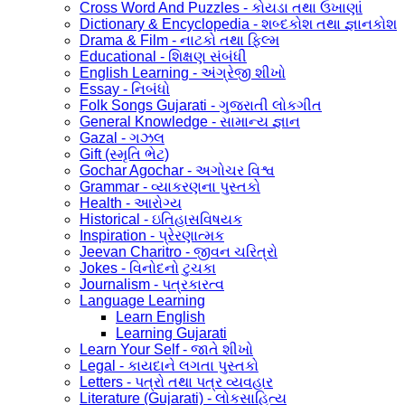
Cross Word And Puzzles - કોયડા તથા ઉખાણાં
Dictionary & Encyclopedia - શબ્દકોશ તથા જ્ઞાનકોશ
Drama & Film - નાટકો તથા ફિલ્મ
Educational - શિક્ષણ સંબંધી
English Learning - અંગ્રેજી શીખો
Essay - નિબંધો
Folk Songs Gujarati - ગુજરાતી લોકગીત
General Knowledge - સામાન્ય જ્ઞાન
Gazal - ગઝલ
Gift (સ્મૃતિ ભેટ)
Gochar Agochar - અગોચર વિશ્વ
Grammar - વ્યાકરણના પુસ્તકો
Health - આરોગ્ય
Historical - ઇતિહાસવિષયક
Inspiration - પ્રેરણાત્મક
Jeevan Charitro - જીવન ચરિત્રો
Jokes - વિનોદનો ટુચકા
Journalism - પત્રકારત્વ
Language Learning
Learn English
Learning Gujarati
Learn Your Self - જાતે શીખો
Legal - કાયદાને લગતા પુસ્તકો
Letters - પત્રો તથા પત્ર વ્યવહાર
Literature (Gujarati) - લોકસાહિત્ય