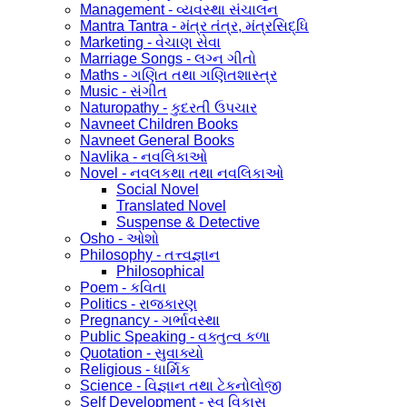
Management - વ્યવસ્થા સંચાલન
Mantra Tantra - મંત્ર તંત્ર, મંત્રસિદ્ધિ
Marketing - વેચાણ સેવા
Marriage Songs - લગ્ન ગીતો
Maths - ગણિત તથા ગણિતશાસ્ત્ર
Music - સંગીત
Naturopathy - કુદરતી ઉપચાર
Navneet Children Books
Navneet General Books
Navlika - નવલિકાઓ
Novel - નવલકથા તથા નવલિકાઓ
Social Novel
Translated Novel
Suspense & Detective
Osho - ઓશો
Philosophy - તત્ત્વજ્ઞાન
Philosophical
Poem - કવિતા
Politics - રાજકારણ
Pregnancy - ગર્ભાવસ્થા
Public Speaking - વક્તુત્વ કળા
Quotation - સુવાક્યો
Religious - ધાર્મિક
Science - વિજ્ઞાન તથા ટેકનોલોજી
Self Development - સ્વ વિકાસ