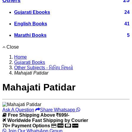
Others
25
Gujarati Ebooks
24
English Books
41
Marathi Books
5
Close
Home
Gujarati Books
Other Subjects - વિવિધ વિષયો
Mahajati Patidar
Mahajati Patidar
Ask A Question
Share Whatsapp
Free Shipping Above
699/-
Worldwide Fast Shipping by Courier
70+ Payment Options
Join Our WhatsApp Group