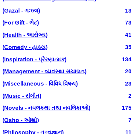
(Gazal - ગઝલ)
13
(For Gift - ભેટ)
73
(Health - આરોગ્ય)
41
(Comedy - હાસ્ય)
35
(Inspiration - પ્રેરણાત્મક)
134
(Management - વ્યવસ્થા સંચાલન)
20
(Miscellaneous - વિવિધ વિષય)
23
(Music - સંગીત)
2
(Novels - નવલકથા તથા નવલિકાઓ)
175
(Osho - ઓશો)
7
(Philosophy - તત્ત્વજ્ઞાન)
11