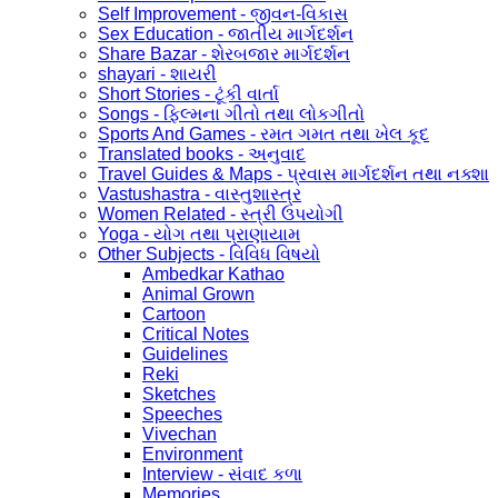
Self Improvement - જીવન-વિકાસ
Sex Education - જાતીય માર્ગદર્શન
Share Bazar - શેરબજાર માર્ગદર્શન
shayari - શાયરી
Short Stories - ટૂંકી વાર્તા
Songs - ફિલ્મના ગીતો તથા લોકગીતો
Sports And Games - રમત ગમત તથા ખેલ કૂદ
Translated books - અનુવાદ
Travel Guides & Maps - પ્રવાસ માર્ગદર્શન તથા નક્શા
Vastushastra - વાસ્તુશાસ્ત્ર
Women Related - સ્ત્રી ઉપયોગી
Yoga - યોગ તથા પ્રાણાયામ
Other Subjects - વિવિધ વિષયો
Ambedkar Kathao
Animal Grown
Cartoon
Critical Notes
Guidelines
Reki
Sketches
Speeches
Vivechan
Environment
Interview - સંવાદ કળા
Memories