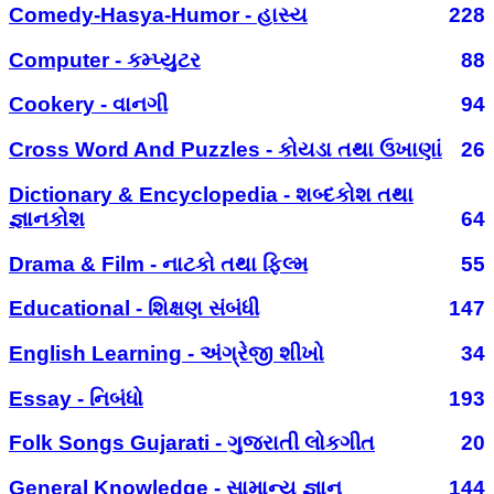
Comedy-Hasya-Humor - હાસ્ય
228
Computer - કમ્પ્યુટર
88
Cookery - વાનગી
94
Cross Word And Puzzles - કોયડા તથા ઉખાણાં
26
Dictionary & Encyclopedia - શબ્દકોશ તથા
જ્ઞાનકોશ
64
Drama & Film - નાટકો તથા ફિલ્મ
55
Educational - શિક્ષણ સંબંધી
147
English Learning - અંગ્રેજી શીખો
34
Essay - નિબંધો
193
Folk Songs Gujarati - ગુજરાતી લોકગીત
20
General Knowledge - સામાન્ય જ્ઞાન
144