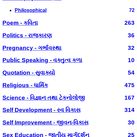
Philosophical
72
Poem - કવિતા
263
Politics - રાજકારણ
36
Pregnancy - ગર્ભાવસ્થા
32
Public Speaking - વક્તુત્વ કળા
10
Quotation - સુવાક્યો
54
Religious - ધાર્મિક
475
Science - વિજ્ઞાન તથા ટેકનોલોજી
167
Self Development - સ્વ વિકાસ
314
Self Improvement - જીવન-વિકાસ
30
Sex Education - જાતીય માર્ગદર્શન
25