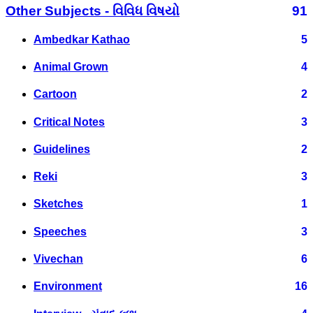
Other Subjects - વિવિધ વિષયો
91
Ambedkar Kathao
5
Animal Grown
4
Cartoon
2
Critical Notes
3
Guidelines
2
Reki
3
Sketches
1
Speeches
3
Vivechan
6
Environment
16