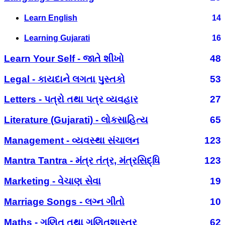
Learn English
14
Learning Gujarati
16
Learn Your Self - જાતે શીખો
48
Legal - કાયદાને લગતા પુસ્તકો
53
Letters - પત્રો તથા પત્ર વ્યવહાર
27
Literature (Gujarati) - લોકસાહિત્ય
65
Management - વ્યવસ્થા સંચાલન
123
Mantra Tantra - મંત્ર તંત્ર, મંત્રસિદ્ધિ
123
Marketing - વેચાણ સેવા
19
Marriage Songs - લગ્ન ગીતો
10
Maths - ગણિત તથા ગણિતશાસ્ત્ર
62