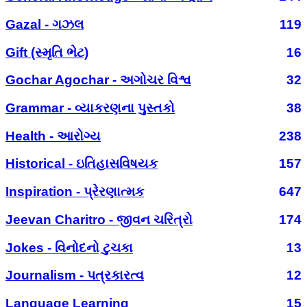
Gazal - ગઝલ
119
Gift (સ્મૃતિ ભેટ)
16
Gochar Agochar - અગોચર વિશ્વ
32
Grammar - વ્યાકરણના પુસ્તકો
38
Health - આરોગ્ય
238
Historical - ઇતિહાસવિષયક
157
Inspiration - પ્રેરણાત્મક
647
Jeevan Charitro - જીવન ચરિત્રો
174
Jokes - વિનોદનો ટુચકા
13
Journalism - પત્રકારત્વ
12
Language Learning
15