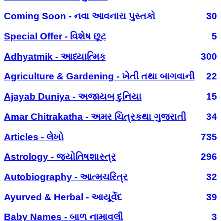
Coming Soon - નવા આવનારા પુસ્તકો
30
Special Offer - વિશેષ છૂટ
5
Adhyatmik - આધ્યાત્મિક
300
Agriculture & Gardening - ખેતી તથા બાગવાની
22
Ajayab Duniya - અજાયબ દુનિયા
15
Amar Chitrakatha - અમર ચિત્રકથા ગુજરાતી
34
Articles - લેખો
735
Astrology - જ્યોતિષશાસ્ત્ર
296
Autobiography - આત્મચરિત્ર
32
Ayurved & Herbal - આયૂર્વેદ
39
Baby Names - બાળ નામાવલી
3