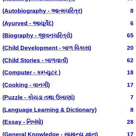
(Autobiography - આત્મચરિત્ર)
8
(Ayurved - આયૂર્વેદ)
6
(Biography - જીવનચરિત્રો)
65
(Child Development - બાળ વિકાસ)
20
(Child Stories - બાળવાર્તા)
62
(Computer - કમ્પ્યુટર )
18
(Cooking - વાનગી)
17
(Puzzle - કોયડા તથા ઉખાણાં)
7
(Language Learning & Dictionary)
8
(Essay - નિબંધો)
28
(General Knowledge - સામાન્ય જ્ઞાન)
17