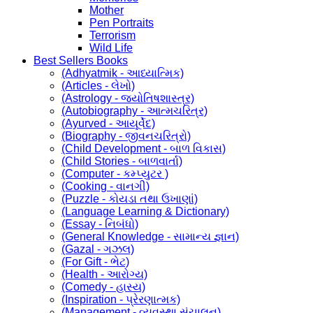
Mother
Pen Portraits
Terrorism
Wild Life
Best Sellers Books
(Adhyatmik - આધ્યાત્મિક)
(Articles - લેખો)
(Astrology - જ્યોતિષશાસ્ત્ર)
(Autobiography - આત્મચરિત્ર)
(Ayurved - આયૂર્વેદ)
(Biography - જીવનચરિત્રો)
(Child Development - બાળ વિકાસ)
(Child Stories - બાળવાર્તા)
(Computer - કમ્પ્યુટર )
(Cooking - વાનગી)
(Puzzle - કોયડા તથા ઉખાણાં)
(Language Learning & Dictionary)
(Essay - નિબંધો)
(General Knowledge - સામાન્ય જ્ઞાન)
(Gazal - ગઝલ)
(For Gift - ભેટ)
(Health - આરોગ્ય)
(Comedy - હાસ્ય)
(Inspiration - પ્રેરણાત્મક)
(Management - વ્યવસ્થા સંચાલન)