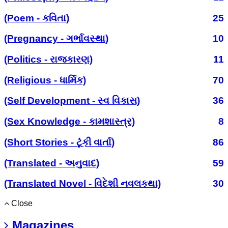
(Poem - કવિતા)
25
(Pregnancy - ગર્ભાવસ્થા)
10
(Politics - રાજકારણ)
11
(Religious - ધાર્મિક)
70
(Self Development - સ્વ વિકાસ)
36
(Sex Knowledge - કામશાસ્ત્ર)
8
(Short Stories - ટૂંકી વાર્તા)
86
(Translated - અનુવાદ)
59
(Translated Novel - વિદેશી નવલકથા)
30
Close
Magazines