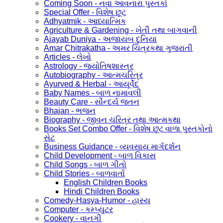
Coming Soon - નવા આવનારા પુસ્તકો
Special Offer - વિશેષ છૂટ
Adhyatmik - આધ્યાત્મિક
Agriculture & Gardening - ખેતી તથા બાગવાની
Ajayab Duniya - અજાયબ દુનિયા
Amar Chitrakatha - અમર ચિત્રકથા ગુજરાતી
Articles - લેખો
Astrology - જ્યોતિષશાસ્ત્ર
Autobiography - આત્મચરિત્ર
Ayurved & Herbal - આયૂર્વેદ
Baby Names - બાળ નામાવલી
Beauty Care - સૌન્દર્ય જતન
Bhajan - ભજન
Biography - જીવન ચરિત્ર તથા આત્મકથા
Books Set Combo Offer - વિશેષ છૂટ વાળા પુસ્તકોનો
સેટ
Business Guidance - વ્યવસાય માર્ગદર્શન
Child Development - બાળ વિકાસ
Child Songs - બાળ ગીતો
Child Stories - બાળવાર્તા
English Children Books
Hindi Children Books
Comedy-Hasya-Humor - હાસ્ય
Computer - કમ્પ્યુટર
Cookery - વાનગી