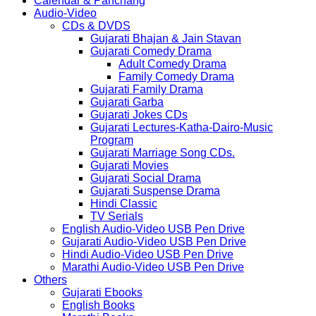
Calendar & Panchang
Audio-Video
CDs & DVDS
Gujarati Bhajan & Jain Stavan
Gujarati Comedy Drama
Adult Comedy Drama
Family Comedy Drama
Gujarati Family Drama
Gujarati Garba
Gujarati Jokes CDs
Gujarati Lectures-Katha-Dairo-Music
Program
Gujarati Marriage Song CDs.
Gujarati Movies
Gujarati Social Drama
Gujarati Suspense Drama
Hindi Classic
TV Serials
English Audio-Video USB Pen Drive
Gujarati Audio-Video USB Pen Drive
Hindi Audio-Video USB Pen Drive
Marathi Audio-Video USB Pen Drive
Others
Gujarati Ebooks
English Books