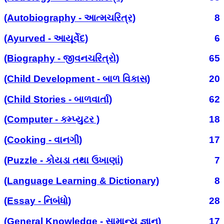
(Autobiography - આત્મચરિત્ર)
8
(Ayurved - આયૂર્વેદ)
6
(Biography - જીવનચરિત્રો)
65
(Child Development - બાળ વિકાસ)
20
(Child Stories - બાળવાર્તા)
62
(Computer - કમ્પ્યુટર )
18
(Cooking - વાનગી)
17
(Puzzle - કોયડા તથા ઉખાણાં)
7
(Language Learning & Dictionary)
8
(Essay - નિબંધો)
28
(General Knowledge - સામાન્ય જ્ઞાન)
17