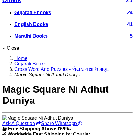
Others
25
Gujarati Ebooks
24
English Books
41
Marathi Books
5
Close
Home
Gujarati Books
Cross Word And Puzzles - કોયડા તથા ઉખાણાં
Magic Square Ni Adhut Duniya
Magic Square Ni Adhut
Duniya
Ask A Question
Share Whatsapp
Free Shipping Above
699/-
Worldwide Fast Shipping by Courier