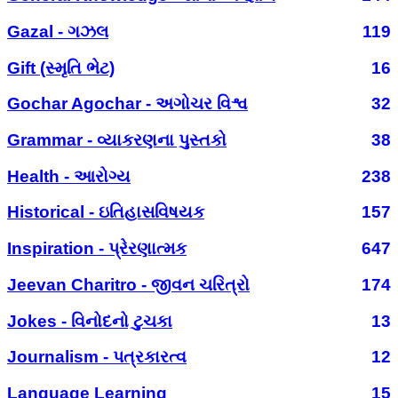
Gazal - ગઝલ
119
Gift (સ્મૃતિ ભેટ)
16
Gochar Agochar - અગોચર વિશ્વ
32
Grammar - વ્યાકરણના પુસ્તકો
38
Health - આરોગ્ય
238
Historical - ઇતિહાસવિષયક
157
Inspiration - પ્રેરણાત્મક
647
Jeevan Charitro - જીવન ચરિત્રો
174
Jokes - વિનોદનો ટુચકા
13
Journalism - પત્રકારત્વ
12
Language Learning
15