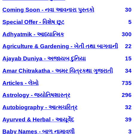
Coming Soon - નવા આવનારા પુસ્તકો
30
Special Offer - વિશેષ છૂટ
5
Adhyatmik - આધ્યાત્મિક
300
Agriculture & Gardening - ખેતી તથા બાગવાની
22
Ajayab Duniya - અજાયબ દુનિયા
15
Amar Chitrakatha - અમર ચિત્રકથા ગુજરાતી
34
Articles - લેખો
735
Astrology - જ્યોતિષશાસ્ત્ર
296
Autobiography - આત્મચરિત્ર
32
Ayurved & Herbal - આયૂર્વેદ
39
Baby Names - બાળ નામાવલી
3