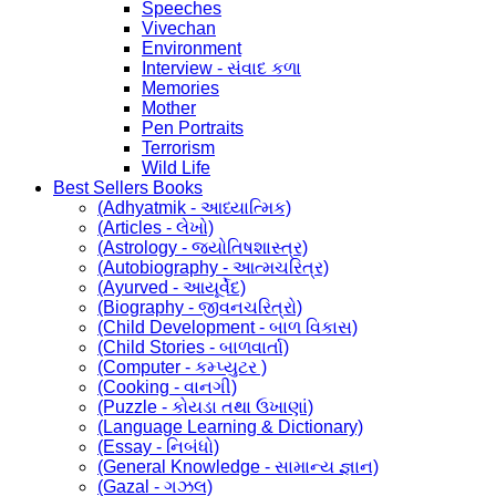
Speeches
Vivechan
Environment
Interview - સંવાદ કળા
Memories
Mother
Pen Portraits
Terrorism
Wild Life
Best Sellers Books
(Adhyatmik - આધ્યાત્મિક)
(Articles - લેખો)
(Astrology - જ્યોતિષશાસ્ત્ર)
(Autobiography - આત્મચરિત્ર)
(Ayurved - આયૂર્વેદ)
(Biography - જીવનચરિત્રો)
(Child Development - બાળ વિકાસ)
(Child Stories - બાળવાર્તા)
(Computer - કમ્પ્યુટર )
(Cooking - વાનગી)
(Puzzle - કોયડા તથા ઉખાણાં)
(Language Learning & Dictionary)
(Essay - નિબંધો)
(General Knowledge - સામાન્ય જ્ઞાન)
(Gazal - ગઝલ)