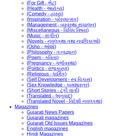
(For Gift - ભેટ)
(Health - આરોગ્ય)
(Comedy - હાસ્ય)
(Inspiration - પ્રેરણાત્મક)
(Management - વ્યવસ્થા સંચાલન)
(Miscellaneous - વિવિધ વિષય)
(Music - સંગીત)
(Novels - નવલકથા તથા નવલિકાઓ)
(Osho - ઓશો)
(Philosophy - તત્ત્વજ્ઞાન)
(Poem - કવિતા)
(Pregnancy - ગર્ભાવસ્થા)
(Politics - રાજકારણ)
(Religious - ધાર્મિક)
(Self Development - સ્વ વિકાસ)
(Sex Knowledge - કામશાસ્ત્ર)
(Short Stories - ટૂંકી વાર્તા)
(Translated - અનુવાદ)
(Translated Novel - વિદેશી નવલકથા)
Magazines
Gujarati News Papers
Gujarati magazines
Gujarati Old Issues Magazines
English magazines
Hindi Magazines