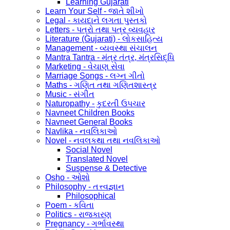
Learning Gujarati
Learn Your Self - જાતે શીખો
Legal - કાયદાને લગતા પુસ્તકો
Letters - પત્રો તથા પત્ર વ્યવહાર
Literature (Gujarati) - લોકસાહિત્ય
Management - વ્યવસ્થા સંચાલન
Mantra Tantra - મંત્ર તંત્ર, મંત્રસિદ્ધિ
Marketing - વેચાણ સેવા
Marriage Songs - લગ્ન ગીતો
Maths - ગણિત તથા ગણિતશાસ્ત્ર
Music - સંગીત
Naturopathy - કુદરતી ઉપચાર
Navneet Children Books
Navneet General Books
Navlika - નવલિકાઓ
Novel - નવલકથા તથા નવલિકાઓ
Social Novel
Translated Novel
Suspense & Detective
Osho - ઓશો
Philosophy - તત્ત્વજ્ઞાન
Philosophical
Poem - કવિતા
Politics - રાજકારણ
Pregnancy - ગર્ભાવસ્થા