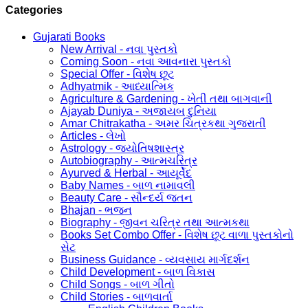
Categories
Gujarati Books
New Arrival - નવા પુસ્તકો
Coming Soon - નવા આવનારા પુસ્તકો
Special Offer - વિશેષ છૂટ
Adhyatmik - આધ્યાત્મિક
Agriculture & Gardening - ખેતી તથા બાગવાની
Ajayab Duniya - અજાયબ દુનિયા
Amar Chitrakatha - અમર ચિત્રકથા ગુજરાતી
Articles - લેખો
Astrology - જ્યોતિષશાસ્ત્ર
Autobiography - આત્મચરિત્ર
Ayurved & Herbal - આયૂર્વેદ
Baby Names - બાળ નામાવલી
Beauty Care - સૌન્દર્ય જતન
Bhajan - ભજન
Biography - જીવન ચરિત્ર તથા આત્મકથા
Books Set Combo Offer - વિશેષ છૂટ વાળા પુસ્તકોનો
સેટ
Business Guidance - વ્યવસાય માર્ગદર્શન
Child Development - બાળ વિકાસ
Child Songs - બાળ ગીતો
Child Stories - બાળવાર્તા