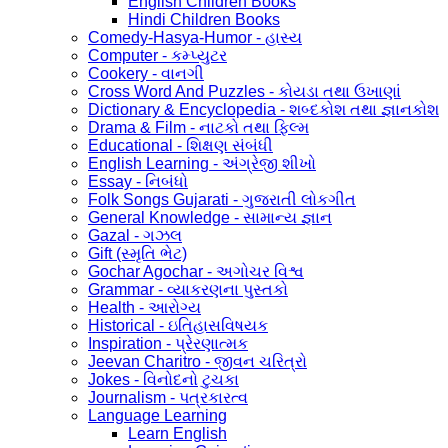
English Children Books
Hindi Children Books
Comedy-Hasya-Humor - હાસ્ય
Computer - કમ્પ્યુટર
Cookery - વાનગી
Cross Word And Puzzles - કોયડા તથા ઉખાણાં
Dictionary & Encyclopedia - શબ્દકોશ તથા જ્ઞાનકોશ
Drama & Film - નાટકો તથા ફિલ્મ
Educational - શિક્ષણ સંબંધી
English Learning - અંગ્રેજી શીખો
Essay - નિબંધો
Folk Songs Gujarati - ગુજરાતી લોકગીત
General Knowledge - સામાન્ય જ્ઞાન
Gazal - ગઝલ
Gift (સ્મૃતિ ભેટ)
Gochar Agochar - અગોચર વિશ્વ
Grammar - વ્યાકરણના પુસ્તકો
Health - આરોગ્ય
Historical - ઇતિહાસવિષયક
Inspiration - પ્રેરણાત્મક
Jeevan Charitro - જીવન ચરિત્રો
Jokes - વિનોદનો ટુચકા
Journalism - પત્રકારત્વ
Language Learning
Learn English