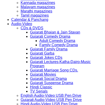
Kannada magazines
Malayam magazines
Marathi magazines
Tamil magazines
Calendar & Panchang
Audio-Video
CDs & DVDS
Gujarati Bhajan & Jain Stavan
Gujarati Comedy Drama
Adult Comedy Drama
Family Comedy Drama
Gujarati Family Drama
Gujarati Garba
Gujarati Jokes CDs
Gujarati Lectures-Katha-Dairo-Music
Program
Gujarati Marriage Song CDs.
Gujarati Movies
Gujarati Social Drama
Gujarati Suspense Drama
Hindi Classic
TV Serials
English Audio-Video USB Pen Drive
Gujarati Audio-Video USB Pen Drive
Hindi Audio-Video USB Pen Drive