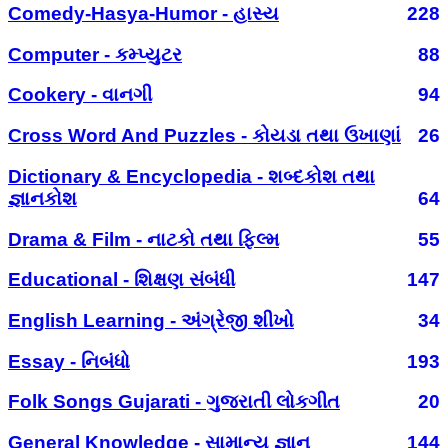
Comedy-Hasya-Humor - હાસ્ય
228
Computer - કમ્પ્યુટર
88
Cookery - વાનગી
94
Cross Word And Puzzles - કોયડા તથા ઉખાણાં
26
Dictionary & Encyclopedia - શબ્દકોશ તથા
જ્ઞાનકોશ
64
Drama & Film - નાટકો તથા ફિલ્મ
55
Educational - શિક્ષણ સંબંધી
147
English Learning - અંગ્રેજી શીખો
34
Essay - નિબંધો
193
Folk Songs Gujarati - ગુજરાતી લોકગીત
20
General Knowledge - સામાન્ય જ્ઞાન
144