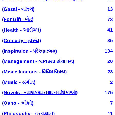
(Gazal - ગઝલ)
13
(For Gift - ભેટ)
73
(Health - આરોગ્ય)
41
(Comedy - હાસ્ય)
35
(Inspiration - પ્રેરણાત્મક)
134
(Management - વ્યવસ્થા સંચાલન)
20
(Miscellaneous - વિવિધ વિષય)
23
(Music - સંગીત)
2
(Novels - નવલકથા તથા નવલિકાઓ)
175
(Osho - ઓશો)
7
(Philosophy - તત્ત્વજ્ઞાન)
11