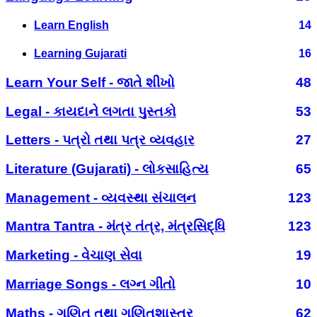
Learn English
14
Learning Gujarati
16
Learn Your Self - જાતે શીખો
48
Legal - કાયદાને લગતા પુસ્તકો
53
Letters - પત્રો તથા પત્ર વ્યવહાર
27
Literature (Gujarati) - લોકસાહિત્ય
65
Management - વ્યવસ્થા સંચાલન
123
Mantra Tantra - મંત્ર તંત્ર, મંત્રસિદ્ધિ
123
Marketing - વેચાણ સેવા
19
Marriage Songs - લગ્ન ગીતો
10
Maths - ગણિત તથા ગણિતશાસ્ત્ર
62