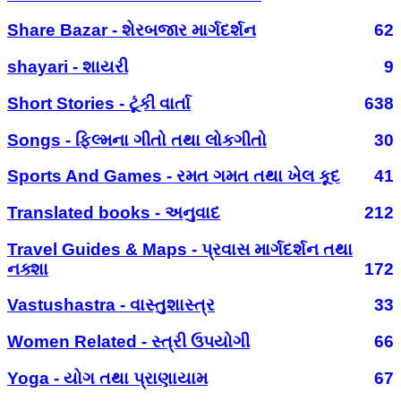
Share Bazar - શેરબજાર માર્ગદર્શન
62
shayari - શાયરી
9
Short Stories - ટૂંકી વાર્તા
638
Songs - ફિલ્મના ગીતો તથા લોકગીતો
30
Sports And Games - રમત ગમત તથા ખેલ કૂદ
41
Translated books - અનુવાદ
212
Travel Guides & Maps - પ્રવાસ માર્ગદર્શન તથા
નક્શા
172
Vastushastra - વાસ્તુશાસ્ત્ર
33
Women Related - સ્ત્રી ઉપયોગી
66
Yoga - યોગ તથા પ્રાણાયામ
67