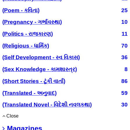
(Poem - કવિતા)
25
(Pregnancy - ગર્ભાવસ્થા)
10
(Politics - રાજકારણ)
11
(Religious - ધાર્મિક)
70
(Self Development - સ્વ વિકાસ)
36
(Sex Knowledge - કામશાસ્ત્ર)
8
(Short Stories - ટૂંકી વાર્તા)
86
(Translated - અનુવાદ)
59
(Translated Novel - વિદેશી નવલકથા)
30
Close
Magazines