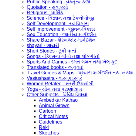
Public Speaking - વક્તુત્વ કળા
Quotation - સુવાક્યો
Religious - ધાર્મિક
Science - વિજ્ઞાન તથા ટેકનોલોજી
Self Development - સ્વ વિકાસ
Self Improvement - જીવન-વિકાસ
Sex Education - જાતીય માર્ગદર્શન
Share Bazar - શેરબજાર માર્ગદર્શન
shayari - શાયરી
Short Stories - ટૂંકી વાર્તા
Songs - ફિલ્મના ગીતો તથા લોકગીતો
Sports And Games - રમત ગમત તથા ખેલ કૂદ
Translated books - અનુવાદ
Travel Guides & Maps - પ્રવાસ માર્ગદર્શન તથા નક્શા
Vastushastra - વાસ્તુશાસ્ત્ર
Women Related - સ્ત્રી ઉપયોગી
Yoga - યોગ તથા પ્રાણાયામ
Other Subjects - વિવિધ વિષયો
Ambedkar Kathao
Animal Grown
Cartoon
Critical Notes
Guidelines
Reki
Sketches