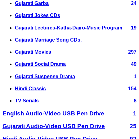
Gujarati Garba
24
Gujarati Jokes CDs
Gujarati Lectures-Katha-Dairo-Music Program
19
Gujarati Marriage Song CDs.
Gujarati Movies
297
Gujarati Social Drama
49
Gujarati Suspense Drama
1
Hindi Classic
154
TV Serials
8
English Audio-Video USB Pen Drive
1
Gujarati Audio-Video USB Pen Drive
25
Hindi Audio-Video USB Pen Drive
92