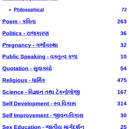
Philosophical
72
Poem - કવિતા
263
Politics - રાજકારણ
36
Pregnancy - ગર્ભાવસ્થા
32
Public Speaking - વક્તુત્વ કળા
10
Quotation - સુવાક્યો
54
Religious - ધાર્મિક
475
Science - વિજ્ઞાન તથા ટેકનોલોજી
167
Self Development - સ્વ વિકાસ
314
Self Improvement - જીવન-વિકાસ
30
Sex Education - જાતીય માર્ગદર્શન
25