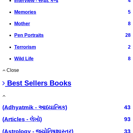
Interview - સંવાદ કળા
4
Memories
5
Mother
8
Pen Portraits
28
Terrorism
2
Wild Life
8
Close
Best Sellers Books
(Adhyatmik - આધ્યાત્મિક)
43
(Articles - લેખો)
93
(Astrology - જ્યોતિષશાસ્ત્ર)
33