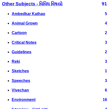
Other Subjects - વિવિધ વિષયો
91
Ambedkar Kathao
5
Animal Grown
4
Cartoon
2
Critical Notes
3
Guidelines
2
Reki
3
Sketches
1
Speeches
3
Vivechan
6
Environment
16