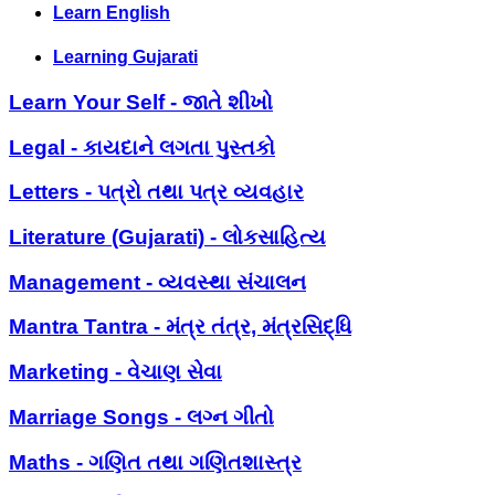
Learn English
Learning Gujarati
Learn Your Self - જાતે શીખો
Legal - કાયદાને લગતા પુસ્તકો
Letters - પત્રો તથા પત્ર વ્યવહાર
Literature (Gujarati) - લોકસાહિત્ય
Management - વ્યવસ્થા સંચાલન
Mantra Tantra - મંત્ર તંત્ર, મંત્રસિદ્ધિ
Marketing - વેચાણ સેવા
Marriage Songs - લગ્ન ગીતો
Maths - ગણિત તથા ગણિતશાસ્ત્ર