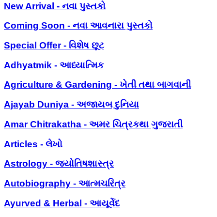
New Arrival - નવા પુસ્તકો
Coming Soon - નવા આવનારા પુસ્તકો
Special Offer - વિશેષ છૂટ
Adhyatmik - આધ્યાત્મિક
Agriculture & Gardening - ખેતી તથા બાગવાની
Ajayab Duniya - અજાયબ દુનિયા
Amar Chitrakatha - અમર ચિત્રકથા ગુજરાતી
Articles - લેખો
Astrology - જ્યોતિષશાસ્ત્ર
Autobiography - આત્મચરિત્ર
Ayurved & Herbal - આયૂર્વેદ