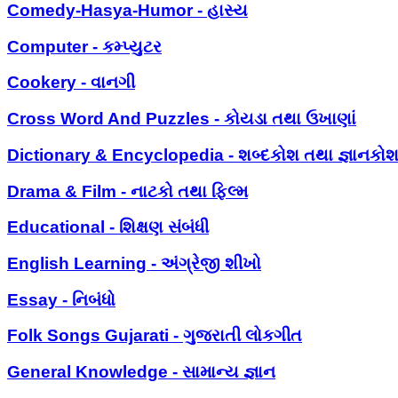
Comedy-Hasya-Humor - હાસ્ય
Computer - કમ્પ્યુટર
Cookery - વાનગી
Cross Word And Puzzles - કોયડા તથા ઉખાણાં
Dictionary & Encyclopedia - શબ્દકોશ તથા જ્ઞાનકો
Drama & Film - નાટકો તથા ફિલ્મ
Educational - શિક્ષણ સંબંધી
English Learning - અંગ્રેજી શીખો
Essay - નિબંધો
Folk Songs Gujarati - ગુજરાતી લોકગીત
General Knowledge - સામાન્ય જ્ઞાન