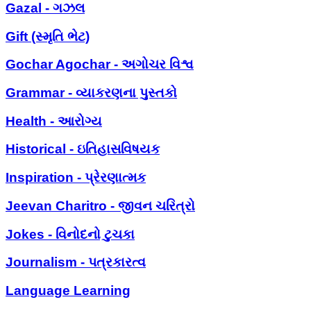
Gazal - ગઝલ
Gift (સ્મૃતિ ભેટ)
Gochar Agochar - અગોચર વિશ્વ
Grammar - વ્યાકરણના પુસ્તકો
Health - આરોગ્ય
Historical - ઇતિહાસવિષયક
Inspiration - પ્રેરણાત્મક
Jeevan Charitro - જીવન ચરિત્રો
Jokes - વિનોદનો ટુચકા
Journalism - પત્રકારત્વ
Language Learning