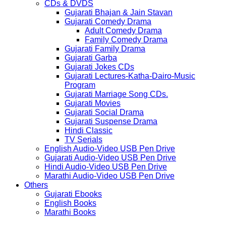
CDs & DVDS
Gujarati Bhajan & Jain Stavan
Gujarati Comedy Drama
Adult Comedy Drama
Family Comedy Drama
Gujarati Family Drama
Gujarati Garba
Gujarati Jokes CDs
Gujarati Lectures-Katha-Dairo-Music
Program
Gujarati Marriage Song CDs.
Gujarati Movies
Gujarati Social Drama
Gujarati Suspense Drama
Hindi Classic
TV Serials
English Audio-Video USB Pen Drive
Gujarati Audio-Video USB Pen Drive
Hindi Audio-Video USB Pen Drive
Marathi Audio-Video USB Pen Drive
Others
Gujarati Ebooks
English Books
Marathi Books