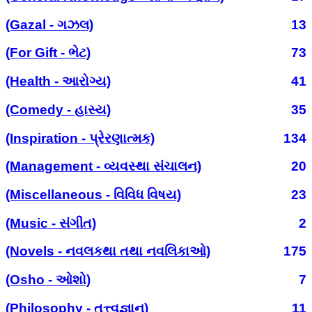
(Gazal - ગઝલ)
13
(For Gift - ભેટ)
73
(Health - આરોગ્ય)
41
(Comedy - હાસ્ય)
35
(Inspiration - પ્રેરણાત્મક)
134
(Management - વ્યવસ્થા સંચાલન)
20
(Miscellaneous - વિવિધ વિષય)
23
(Music - સંગીત)
2
(Novels - નવલકથા તથા નવલિકાઓ)
175
(Osho - ઓશો)
7
(Philosophy - તત્ત્વજ્ઞાન)
11