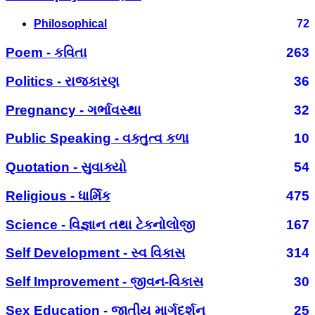
Philosophical
72
Poem - કવિતા
263
Politics - રાજકારણ
36
Pregnancy - ગર્ભાવસ્થા
32
Public Speaking - વક્તુત્વ કળા
10
Quotation - સુવાક્યો
54
Religious - ધાર્મિક
475
Science - વિજ્ઞાન તથા ટેકનોલોજી
167
Self Development - સ્વ વિકાસ
314
Self Improvement - જીવન-વિકાસ
30
Sex Education - જાતીય માર્ગદર્શન
25