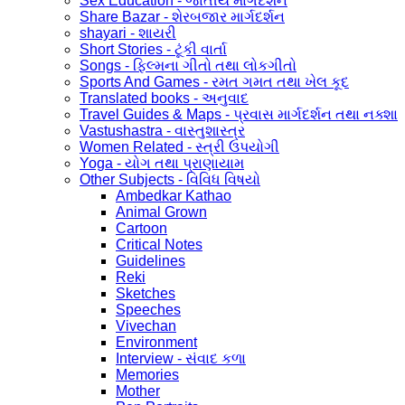
Sex Education - જાતીય માર્ગદર્શન
Share Bazar - શેરબજાર માર્ગદર્શન
shayari - શાયરી
Short Stories - ટૂંકી વાર્તા
Songs - ફિલ્મના ગીતો તથા લોકગીતો
Sports And Games - રમત ગમત તથા ખેલ કૂદ
Translated books - અનુવાદ
Travel Guides & Maps - પ્રવાસ માર્ગદર્શન તથા નક્શા
Vastushastra - વાસ્તુશાસ્ત્ર
Women Related - સ્ત્રી ઉપયોગી
Yoga - યોગ તથા પ્રાણાયામ
Other Subjects - વિવિધ વિષયો
Ambedkar Kathao
Animal Grown
Cartoon
Critical Notes
Guidelines
Reki
Sketches
Speeches
Vivechan
Environment
Interview - સંવાદ કળા
Memories
Mother