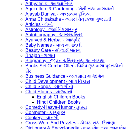
Adhyatmik - આધ્યાત્મિક
Agriculture & Gardening - ખેતી તથા બાગવાની
Ajayab Duniya - અજાયબ દુનિયા
Amar Chitrakatha - અમર ચિત્રકથા ગુજરાતી
Articles - લેખો
Astrology - જ્યોતિષશાસ્ત્ર
Autobiography - આત્મચરિત્ર
Ayurved & Herbal - આયૂર્વેદ
Baby Names - બાળ નામાવલી
Beauty Care - સૌન્દર્ય જતન
Bhajan - ભજન
Biography - જીવન ચરિત્ર તથા આત્મકથા
Books Set Combo Offer - વિશેષ છૂટ વાળા પુસ્તકોનો
સેટ
Business Guidance - વ્યવસાય માર્ગદર્શન
Child Development - બાળ વિકાસ
Child Songs - બાળ ગીતો
Child Stories - બાળવાર્તા
English Children Books
Hindi Children Books
Comedy-Hasya-Humor - હાસ્ય
Computer - કમ્પ્યુટર
Cookery - વાનગી
Cross Word And Puzzles - કોયડા તથા ઉખાણાં
Dictionary & Encyclopedia - શબ્દકોશ તથા જ્ઞાનકોશ