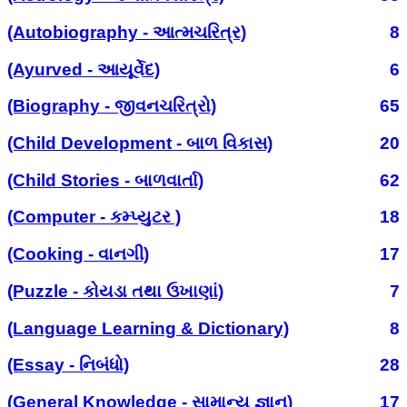
(Autobiography - આત્મચરિત્ર)
8
(Ayurved - આયૂર્વેદ)
6
(Biography - જીવનચરિત્રો)
65
(Child Development - બાળ વિકાસ)
20
(Child Stories - બાળવાર્તા)
62
(Computer - કમ્પ્યુટર )
18
(Cooking - વાનગી)
17
(Puzzle - કોયડા તથા ઉખાણાં)
7
(Language Learning & Dictionary)
8
(Essay - નિબંધો)
28
(General Knowledge - સામાન્ય જ્ઞાન)
17