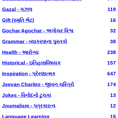
Gazal - ગઝલ
119
Gift (સ્મૃતિ ભેટ)
16
Gochar Agochar - અગોચર વિશ્વ
32
Grammar - વ્યાકરણના પુસ્તકો
38
Health - આરોગ્ય
238
Historical - ઇતિહાસવિષયક
157
Inspiration - પ્રેરણાત્મક
647
Jeevan Charitro - જીવન ચરિત્રો
174
Jokes - વિનોદનો ટુચકા
13
Journalism - પત્રકારત્વ
12
Language Learning
15