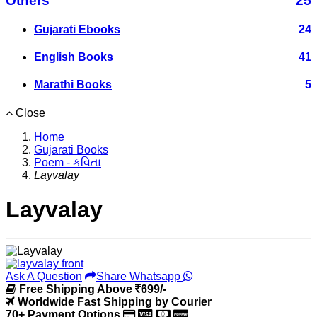
Others
25
Gujarati Ebooks
24
English Books
41
Marathi Books
5
Close
Home
Gujarati Books
Poem - કવિતા
Layvalay
Layvalay
Ask A Question
Share Whatsapp
Free Shipping Above
699/-
Worldwide Fast Shipping by Courier
70+ Payment Options