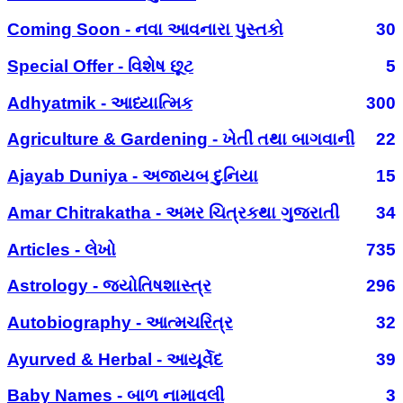
Coming Soon - નવા આવનારા પુસ્તકો
30
Special Offer - વિશેષ છૂટ
5
Adhyatmik - આધ્યાત્મિક
300
Agriculture & Gardening - ખેતી તથા બાગવાની
22
Ajayab Duniya - અજાયબ દુનિયા
15
Amar Chitrakatha - અમર ચિત્રકથા ગુજરાતી
34
Articles - લેખો
735
Astrology - જ્યોતિષશાસ્ત્ર
296
Autobiography - આત્મચરિત્ર
32
Ayurved & Herbal - આયૂર્વેદ
39
Baby Names - બાળ નામાવલી
3