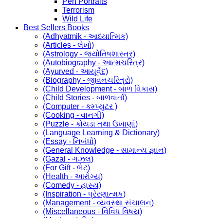
Pen Portraits
Terrorism
Wild Life
Best Sellers Books
(Adhyatmik - આધ્યાત્મિક)
(Articles - લેખો)
(Astrology - જ્યોતિષશાસ્ત્ર)
(Autobiography - આત્મચરિત્ર)
(Ayurved - આયૂર્વેદ)
(Biography - જીવનચરિત્રો)
(Child Development - બાળ વિકાસ)
(Child Stories - બાળવાર્તા)
(Computer - કમ્પ્યુટર )
(Cooking - વાનગી)
(Puzzle - કોયડા તથા ઉખાણાં)
(Language Learning & Dictionary)
(Essay - નિબંધો)
(General Knowledge - સામાન્ય જ્ઞાન)
(Gazal - ગઝલ)
(For Gift - ભેટ)
(Health - આરોગ્ય)
(Comedy - હાસ્ય)
(Inspiration - પ્રેરણાત્મક)
(Management - વ્યવસ્થા સંચાલન)
(Miscellaneous - વિવિધ વિષય)