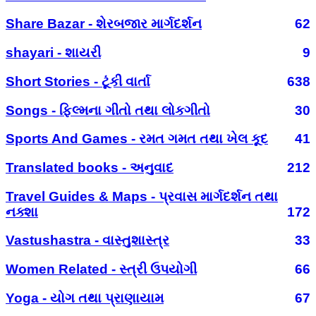
Share Bazar - શેરબજાર માર્ગદર્શન
62
shayari - શાયરી
9
Short Stories - ટૂંકી વાર્તા
638
Songs - ફિલ્મના ગીતો તથા લોકગીતો
30
Sports And Games - રમત ગમત તથા ખેલ કૂદ
41
Translated books - અનુવાદ
212
Travel Guides & Maps - પ્રવાસ માર્ગદર્શન તથા
નક્શા
172
Vastushastra - વાસ્તુશાસ્ત્ર
33
Women Related - સ્ત્રી ઉપયોગી
66
Yoga - યોગ તથા પ્રાણાયામ
67