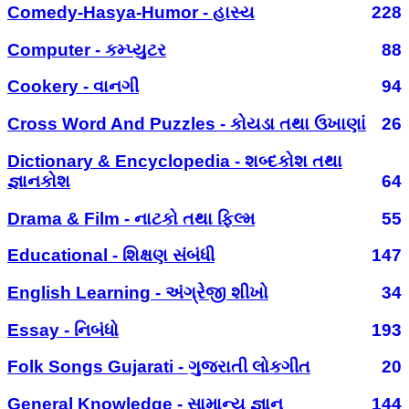
Comedy-Hasya-Humor - હાસ્ય
228
Computer - કમ્પ્યુટર
88
Cookery - વાનગી
94
Cross Word And Puzzles - કોયડા તથા ઉખાણાં
26
Dictionary & Encyclopedia - શબ્દકોશ તથા
જ્ઞાનકોશ
64
Drama & Film - નાટકો તથા ફિલ્મ
55
Educational - શિક્ષણ સંબંધી
147
English Learning - અંગ્રેજી શીખો
34
Essay - નિબંધો
193
Folk Songs Gujarati - ગુજરાતી લોકગીત
20
General Knowledge - સામાન્ય જ્ઞાન
144