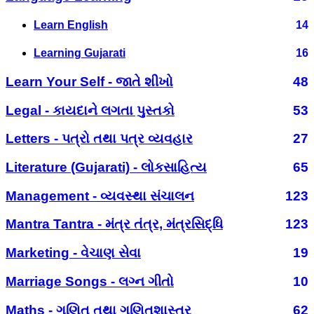
Learn English
14
Learning Gujarati
16
Learn Your Self - જાતે શીખો
48
Legal - કાયદાને લગતા પુસ્તકો
53
Letters - પત્રો તથા પત્ર વ્યવહાર
27
Literature (Gujarati) - લોકસાહિત્ય
65
Management - વ્યવસ્થા સંચાલન
123
Mantra Tantra - મંત્ર તંત્ર, મંત્રસિદ્ધિ
123
Marketing - વેચાણ સેવા
19
Marriage Songs - લગ્ન ગીતો
10
Maths - ગણિત તથા ગણિતશાસ્ત્ર
62