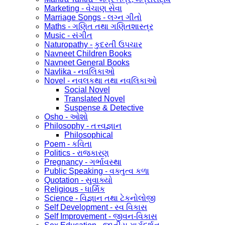
Marketing - વેચાણ સેવા
Marriage Songs - લગ્ન ગીતો
Maths - ગણિત તથા ગણિતશાસ્ત્ર
Music - સંગીત
Naturopathy - કુદરતી ઉપચાર
Navneet Children Books
Navneet General Books
Navlika - નવલિકાઓ
Novel - નવલકથા તથા નવલિકાઓ
Social Novel
Translated Novel
Suspense & Detective
Osho - ઓશો
Philosophy - તત્ત્વજ્ઞાન
Philosophical
Poem - કવિતા
Politics - રાજકારણ
Pregnancy - ગર્ભાવસ્થા
Public Speaking - વક્તુત્વ કળા
Quotation - સુવાક્યો
Religious - ધાર્મિક
Science - વિજ્ઞાન તથા ટેકનોલોજી
Self Development - સ્વ વિકાસ
Self Improvement - જીવન-વિકાસ