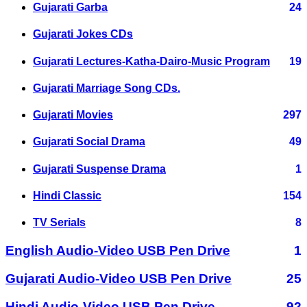
Gujarati Garba
24
Gujarati Jokes CDs
Gujarati Lectures-Katha-Dairo-Music Program
19
Gujarati Marriage Song CDs.
Gujarati Movies
297
Gujarati Social Drama
49
Gujarati Suspense Drama
1
Hindi Classic
154
TV Serials
8
English Audio-Video USB Pen Drive
1
Gujarati Audio-Video USB Pen Drive
25
Hindi Audio-Video USB Pen Drive
92