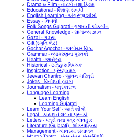
Drama & Film - નાટકો તથા ફિલ્મ
Educational - શિક્ષણ સંબંધી
English Learning - અંગ્રેજી શીખો
Essay - નિબંધો
Folk Songs Gujarati - ગુજરાતી લોકગીત
General Knowledge - સામાન્ય જ્ઞાન
Gazal - ગઝલ
Gift (સ્મૃતિ ભેટ)
Gochar Agochar - અગોચર વિશ્વ
Grammar - વ્યાકરણના પુસ્તકો
Health - આરોગ્ય
Historical - ઇતિહાસવિષયક
Inspiration - પ્રેરણાત્મક
Jeevan Charitro - જીવન ચરિત્રો
Jokes - વિનોદનો ટુચકા
Journalism - પત્રકારત્વ
Language Learning
Learn English
Learning Gujarati
Learn Your Self - જાતે શીખો
Legal - કાયદાને લગતા પુસ્તકો
Letters - પત્રો તથા પત્ર વ્યવહાર
Literature (Gujarati) - લોકસાહિત્ય
Management - વ્યવસ્થા સંચાલન
Mantra Tantra - મંત્ર તંત્ર, મંત્રસિદ્ધિ