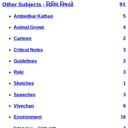
Other Subjects - વિવિધ વિષયો
91
Ambedkar Kathao
5
Animal Grown
4
Cartoon
2
Critical Notes
3
Guidelines
2
Reki
3
Sketches
1
Speeches
3
Vivechan
6
Environment
16