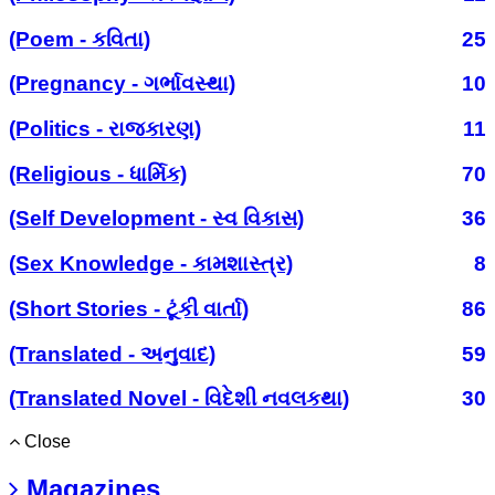
(Poem - કવિતા)
25
(Pregnancy - ગર્ભાવસ્થા)
10
(Politics - રાજકારણ)
11
(Religious - ધાર્મિક)
70
(Self Development - સ્વ વિકાસ)
36
(Sex Knowledge - કામશાસ્ત્ર)
8
(Short Stories - ટૂંકી વાર્તા)
86
(Translated - અનુવાદ)
59
(Translated Novel - વિદેશી નવલકથા)
30
Close
Magazines