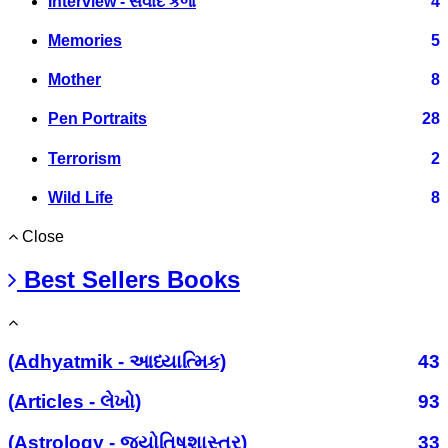
Interview - સંવાદ કળા
4
Memories
5
Mother
8
Pen Portraits
28
Terrorism
2
Wild Life
8
Close
Best Sellers Books
(Adhyatmik - આધ્યાત્મિક)
43
(Articles - લેખો)
93
(Astrology - જ્યોતિષશાસ્ત્ર)
33