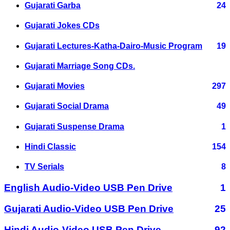
Gujarati Garba
24
Gujarati Jokes CDs
Gujarati Lectures-Katha-Dairo-Music Program
19
Gujarati Marriage Song CDs.
Gujarati Movies
297
Gujarati Social Drama
49
Gujarati Suspense Drama
1
Hindi Classic
154
TV Serials
8
English Audio-Video USB Pen Drive
1
Gujarati Audio-Video USB Pen Drive
25
Hindi Audio-Video USB Pen Drive
92