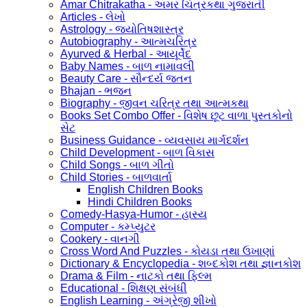
Amar Chitrakatha - અમર ચિત્રકથા ગુજરાતી
Articles - લેખો
Astrology - જ્યોતિષશાસ્ત્ર
Autobiography - આત્મચરિત્ર
Ayurved & Herbal - આયૂર્વેદ
Baby Names - બાળ નામાવલી
Beauty Care - સૌન્દર્ય જતન
Bhajan - ભજન
Biography - જીવન ચરિત્ર તથા આત્મકથા
Books Set Combo Offer - વિશેષ છૂટ વાળા પુસ્તકોનો
સેટ
Business Guidance - વ્યવસાય માર્ગદર્શન
Child Development - બાળ વિકાસ
Child Songs - બાળ ગીતો
Child Stories - બાળવાર્તા
English Children Books
Hindi Children Books
Comedy-Hasya-Humor - હાસ્ય
Computer - કમ્પ્યુટર
Cookery - વાનગી
Cross Word And Puzzles - કોયડા તથા ઉખાણાં
Dictionary & Encyclopedia - શબ્દકોશ તથા જ્ઞાનકોશ
Drama & Film - નાટકો તથા ફિલ્મ
Educational - શિક્ષણ સંબંધી
English Learning - અંગ્રેજી શીખો