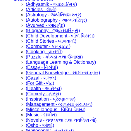
(Adhyatmik - આધ્યાત્મિક)
(Articles - લેખો)
(Astrology - જ્યોતિષશાસ્ત્ર)
(Autobiography - આત્મચરિત્ર)
(Ayurved - આયૂર્વેદ)
(Biography - જીવનચરિત્રો)
(Child Development - બાળ વિકાસ)
(Child Stories - બાળવાર્તા)
(Computer - કમ્પ્યુટર )
(Cooking - વાનગી)
(Puzzle - કોયડા તથા ઉખાણાં)
(Language Learning & Dictionary)
(Essay - નિબંધો)
(General Knowledge - સામાન્ય જ્ઞાન)
(Gazal - ગઝલ)
(For Gift - ભેટ)
(Health - આરોગ્ય)
(Comedy - હાસ્ય)
(Inspiration - પ્રેરણાત્મક)
(Management - વ્યવસ્થા સંચાલન)
(Miscellaneous - વિવિધ વિષય)
(Music - સંગીત)
(Novels - નવલકથા તથા નવલિકાઓ)
(Osho - ઓશો)
(Philosophy - તત્ત્વજ્ઞાન)