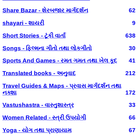
Share Bazar - શેરબજાર માર્ગદર્શન
62
shayari - શાયરી
9
Short Stories - ટૂંકી વાર્તા
638
Songs - ફિલ્મના ગીતો તથા લોકગીતો
30
Sports And Games - રમત ગમત તથા ખેલ કૂદ
41
Translated books - અનુવાદ
212
Travel Guides & Maps - પ્રવાસ માર્ગદર્શન તથા
નક્શા
172
Vastushastra - વાસ્તુશાસ્ત્ર
33
Women Related - સ્ત્રી ઉપયોગી
66
Yoga - યોગ તથા પ્રાણાયામ
67