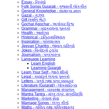
Essay - નિબંધો
Folk Songs Gujarati - ગુજરાતી લોકગીત
General Knowledge - સામાન્ય જ્ઞાન
Gazal - ગઝલ
Gift (સ્મૃતિ ભેટ)
Gochar Agochar - અગોચર વિશ્વ
Grammar - વ્યાકરણના પુસ્તકો
Health - આરોગ્ય
Historical - ઇતિહાસવિષયક
Inspiration - પ્રેરણાત્મક
Jeevan Charitro - જીવન ચરિત્રો
Jokes - વિનોદનો ટુચકા
Journalism - પત્રકારત્વ
Language Learning
Learn English
Learning Gujarati
Learn Your Self - જાતે શીખો
Legal - કાયદાને લગતા પુસ્તકો
Letters - પત્રો તથા પત્ર વ્યવહાર
Literature (Gujarati) - લોકસાહિત્ય
Management - વ્યવસ્થા સંચાલન
Mantra Tantra - મંત્ર તંત્ર, મંત્રસિદ્ધિ
Marketing - વેચાણ સેવા
Marriage Songs - લગ્ન ગીતો
Maths - ગણિત તથા ગણિતશાસ્ત્ર