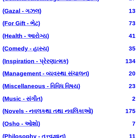
(Gazal - ગઝલ)
13
(For Gift - ભેટ)
73
(Health - આરોગ્ય)
41
(Comedy - હાસ્ય)
35
(Inspiration - પ્રેરણાત્મક)
134
(Management - વ્યવસ્થા સંચાલન)
20
(Miscellaneous - વિવિધ વિષય)
23
(Music - સંગીત)
2
(Novels - નવલકથા તથા નવલિકાઓ)
175
(Osho - ઓશો)
7
(Philosophy - તત્ત્વજ્ઞાન)
11