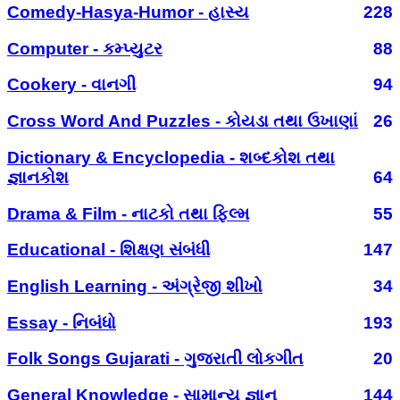
Comedy-Hasya-Humor - હાસ્ય
228
Computer - કમ્પ્યુટર
88
Cookery - વાનગી
94
Cross Word And Puzzles - કોયડા તથા ઉખાણાં
26
Dictionary & Encyclopedia - શબ્દકોશ તથા
જ્ઞાનકોશ
64
Drama & Film - નાટકો તથા ફિલ્મ
55
Educational - શિક્ષણ સંબંધી
147
English Learning - અંગ્રેજી શીખો
34
Essay - નિબંધો
193
Folk Songs Gujarati - ગુજરાતી લોકગીત
20
General Knowledge - સામાન્ય જ્ઞાન
144