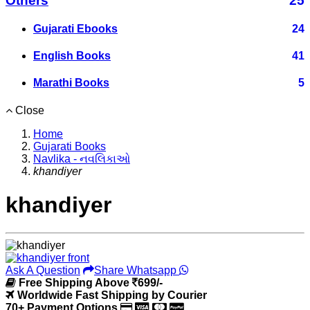
Others
25
Gujarati Ebooks
24
English Books
41
Marathi Books
5
Close
Home
Gujarati Books
Navlika - નવલિકાઓ
khandiyer
khandiyer
Ask A Question
Share Whatsapp
Free Shipping Above
699/-
Worldwide Fast Shipping by Courier
70+ Payment Options