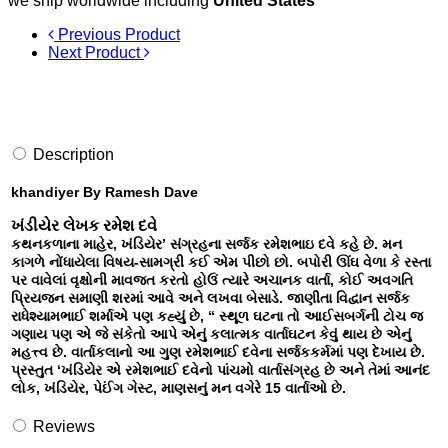
we ship worldwide including
United States
Previous Product
Next Product
Description
khandiyer By Ramesh Dave
ખંડીયેર લેખક રમેશ દવે
કથનકળાના માહેર, ખંડિયેર’ સંગ્રહના સર્જક રમેશભાઇ દવે કહે છે. મન
કાગળે નોંધાયેલા વિષય-સામગ્રી કઈ એમ પીછો છો. બપોરી ઊંઘ વેળા કે રસ્તા
પર વાવેલાં વૃક્ષોની માવજત કરતો હોઉં ત્યારે અચાનક વાર્તા, કોઈ અવગતિ
પ્રિયજન સમાણી શરમાં આવે અને લખવા બેસાડે. જાણીતા વિદ્વાન સર્જક
રાધેશ્યામભાઈ શર્માએ પણ કહ્યું છે, “ સ્થૂળ ઘટના તો આઈસબર્ગની ટોચ જ
ગણાય પણ એ જે સંકેતો આપે એનું કલાત્મક વાર્તાઘટન કેવું થાય છે એનું
મહત્ત્વ છે. વાર્તાકલાનો આ ગુણ રમેશભાઈ દવેના સર્જકકર્મમાં પણ દેખાય છે.
પ્રસ્તુત ‘ખંડિયેર એ રમેશભાઈ દવેનો પાંચમો વાર્તાસંગ્રહ છે અને તેમાં આનંદ
લોક, ખંડિયેર, પેઈંગ ગેસ્ટ, માણસનું મન વગેરે 15 વાર્તાઓ છે.
Reviews