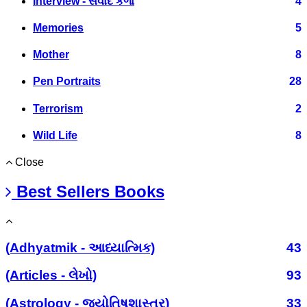
Interview - સંવાદ કળા
4
Memories
5
Mother
8
Pen Portraits
28
Terrorism
2
Wild Life
8
Close
Best Sellers Books
(Adhyatmik - આધ્યાત્મિક)
43
(Articles - લેખો)
93
(Astrology - જ્યોતિષશાસ્ત્ર)
33