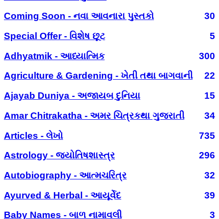
Coming Soon - નવા આવનારા પુસ્તકો
30
Special Offer - વિશેષ છૂટ
5
Adhyatmik - આધ્યાત્મિક
300
Agriculture & Gardening - ખેતી તથા બાગવાની
22
Ajayab Duniya - અજાયબ દુનિયા
15
Amar Chitrakatha - અમર ચિત્રકથા ગુજરાતી
34
Articles - લેખો
735
Astrology - જ્યોતિષશાસ્ત્ર
296
Autobiography - આત્મચરિત્ર
32
Ayurved & Herbal - આયૂર્વેદ
39
Baby Names - બાળ નામાવલી
3