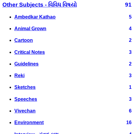
Other Subjects - વિવિધ વિષયો
91
Ambedkar Kathao
5
Animal Grown
4
Cartoon
2
Critical Notes
3
Guidelines
2
Reki
3
Sketches
1
Speeches
3
Vivechan
6
Environment
16