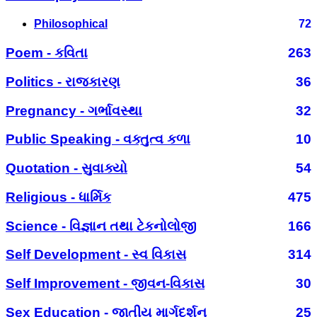
Philosophical
72
Poem - કવિતા
263
Politics - રાજકારણ
36
Pregnancy - ગર્ભાવસ્થા
32
Public Speaking - વક્તુત્વ કળા
10
Quotation - સુવાક્યો
54
Religious - ધાર્મિક
475
Science - વિજ્ઞાન તથા ટેકનોલોજી
166
Self Development - સ્વ વિકાસ
314
Self Improvement - જીવન-વિકાસ
30
Sex Education - જાતીય માર્ગદર્શન
25