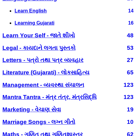
Learn English
14
Learning Gujarati
16
Learn Your Self - જાતે શીખો
48
Legal - કાયદાને લગતા પુસ્તકો
53
Letters - પત્રો તથા પત્ર વ્યવહાર
27
Literature (Gujarati) - લોકસાહિત્ય
65
Management - વ્યવસ્થા સંચાલન
123
Mantra Tantra - મંત્ર તંત્ર, મંત્રસિદ્ધિ
123
Marketing - વેચાણ સેવા
19
Marriage Songs - લગ્ન ગીતો
10
Maths - ગણિત તથા ગણિતશાસ્ત્ર
62