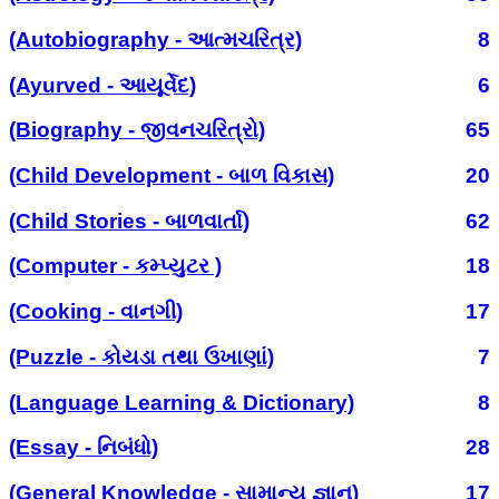
(Autobiography - આત્મચરિત્ર)
8
(Ayurved - આયૂર્વેદ)
6
(Biography - જીવનચરિત્રો)
65
(Child Development - બાળ વિકાસ)
20
(Child Stories - બાળવાર્તા)
62
(Computer - કમ્પ્યુટર )
18
(Cooking - વાનગી)
17
(Puzzle - કોયડા તથા ઉખાણાં)
7
(Language Learning & Dictionary)
8
(Essay - નિબંધો)
28
(General Knowledge - સામાન્ય જ્ઞાન)
17