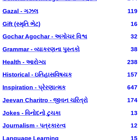
Gazal - ગઝલ
119
Gift (સ્મૃતિ ભેટ)
16
Gochar Agochar - અગોચર વિશ્વ
32
Grammar - વ્યાકરણના પુસ્તકો
38
Health - આરોગ્ય
238
Historical - ઇતિહાસવિષયક
157
Inspiration - પ્રેરણાત્મક
647
Jeevan Charitro - જીવન ચરિત્રો
174
Jokes - વિનોદનો ટુચકા
13
Journalism - પત્રકારત્વ
12
Language Learning
15