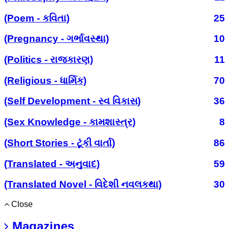
(Poem - કવિતા)
25
(Pregnancy - ગર્ભાવસ્થા)
10
(Politics - રાજકારણ)
11
(Religious - ધાર્મિક)
70
(Self Development - સ્વ વિકાસ)
36
(Sex Knowledge - કામશાસ્ત્ર)
8
(Short Stories - ટૂંકી વાર્તા)
86
(Translated - અનુવાદ)
59
(Translated Novel - વિદેશી નવલકથા)
30
Close
Magazines