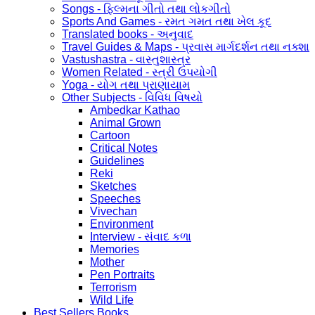
Songs - ફિલ્મના ગીતો તથા લોકગીતો
Sports And Games - રમત ગમત તથા ખેલ કૂદ
Translated books - અનુવાદ
Travel Guides & Maps - પ્રવાસ માર્ગદર્શન તથા નક્શા
Vastushastra - વાસ્તુશાસ્ત્ર
Women Related - સ્ત્રી ઉપયોગી
Yoga - યોગ તથા પ્રાણાયામ
Other Subjects - વિવિધ વિષયો
Ambedkar Kathao
Animal Grown
Cartoon
Critical Notes
Guidelines
Reki
Sketches
Speeches
Vivechan
Environment
Interview - સંવાદ કળા
Memories
Mother
Pen Portraits
Terrorism
Wild Life
Best Sellers Books