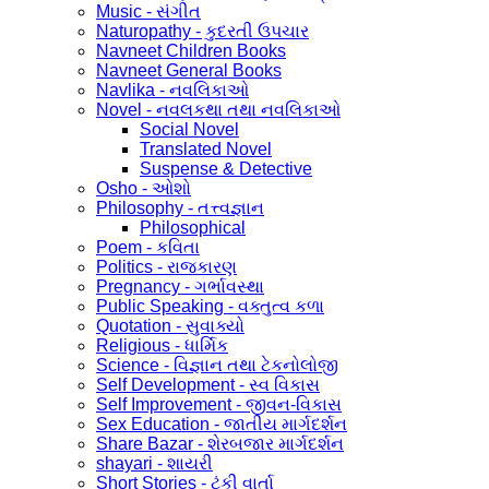
Music - સંગીત
Naturopathy - કુદરતી ઉપચાર
Navneet Children Books
Navneet General Books
Navlika - નવલિકાઓ
Novel - નવલકથા તથા નવલિકાઓ
Social Novel
Translated Novel
Suspense & Detective
Osho - ઓશો
Philosophy - તત્ત્વજ્ઞાન
Philosophical
Poem - કવિતા
Politics - રાજકારણ
Pregnancy - ગર્ભાવસ્થા
Public Speaking - વક્તુત્વ કળા
Quotation - સુવાક્યો
Religious - ધાર્મિક
Science - વિજ્ઞાન તથા ટેકનોલોજી
Self Development - સ્વ વિકાસ
Self Improvement - જીવન-વિકાસ
Sex Education - જાતીય માર્ગદર્શન
Share Bazar - શેરબજાર માર્ગદર્શન
shayari - શાયરી
Short Stories - ટૂંકી વાર્તા