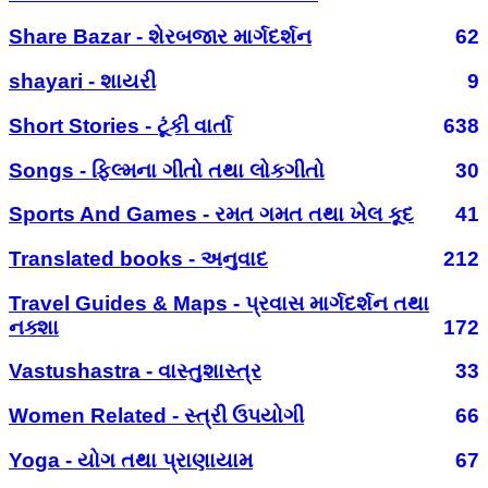
Share Bazar - શેરબજાર માર્ગદર્શન
62
shayari - શાયરી
9
Short Stories - ટૂંકી વાર્તા
638
Songs - ફિલ્મના ગીતો તથા લોકગીતો
30
Sports And Games - રમત ગમત તથા ખેલ કૂદ
41
Translated books - અનુવાદ
212
Travel Guides & Maps - પ્રવાસ માર્ગદર્શન તથા
નક્શા
172
Vastushastra - વાસ્તુશાસ્ત્ર
33
Women Related - સ્ત્રી ઉપયોગી
66
Yoga - યોગ તથા પ્રાણાયામ
67