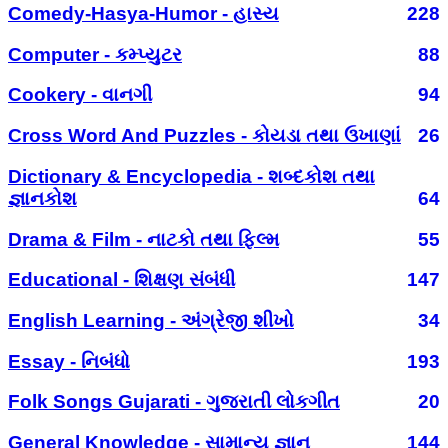
Comedy-Hasya-Humor - હાસ્ય
228
Computer - કમ્પ્યુટર
88
Cookery - વાનગી
94
Cross Word And Puzzles - કોયડા તથા ઉખાણાં
26
Dictionary & Encyclopedia - શબ્દકોશ તથા
જ્ઞાનકોશ
64
Drama & Film - નાટકો તથા ફિલ્મ
55
Educational - શિક્ષણ સંબંધી
147
English Learning - અંગ્રેજી શીખો
34
Essay - નિબંધો
193
Folk Songs Gujarati - ગુજરાતી લોકગીત
20
General Knowledge - સામાન્ય જ્ઞાન
144