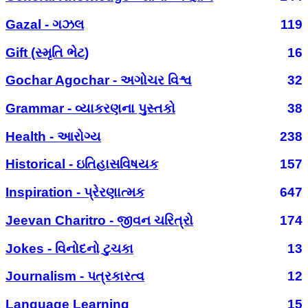
Gazal - ગઝલ
119
Gift (સ્મૃતિ ભેટ)
16
Gochar Agochar - અગોચર વિશ્વ
32
Grammar - વ્યાકરણના પુસ્તકો
38
Health - આરોગ્ય
238
Historical - ઇતિહાસવિષયક
157
Inspiration - પ્રેરણાત્મક
647
Jeevan Charitro - જીવન ચરિત્રો
174
Jokes - વિનોદનો ટુચકા
13
Journalism - પત્રકારત્વ
12
Language Learning
15