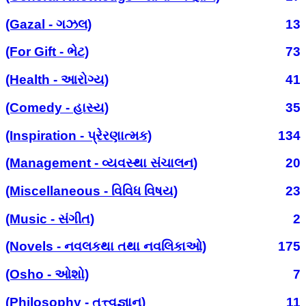
(Gazal - ગઝલ)
13
(For Gift - ભેટ)
73
(Health - આરોગ્ય)
41
(Comedy - હાસ્ય)
35
(Inspiration - પ્રેરણાત્મક)
134
(Management - વ્યવસ્થા સંચાલન)
20
(Miscellaneous - વિવિધ વિષય)
23
(Music - સંગીત)
2
(Novels - નવલકથા તથા નવલિકાઓ)
175
(Osho - ઓશો)
7
(Philosophy - તત્ત્વજ્ઞાન)
11