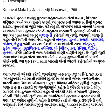
Description
Kehavat Mala by Jamshedji Nasarvanji Pitit
૧૯૦૩માં પ્રગટ થયેલું પુસ્તક કહેવત-માળા તેનાં વ્યાપ , વિસ્તાર
પરિશ્રમ અને અભ્યાસને કારણે આ પ્રકારનાં આજ સુધીમાં પ્રગટ
થયેલાં પુસ્તકોમાં જુદી ભાત પડે તેવું છે.
લગભગ સાડા બારસો પાનાના
બે ભાગમાં બાર હજાર જેટલી કહેવતો કક્કાવારી પ્રમાણો ગોઠવી છે
.
પણ આ પુસ્તકમાં માત્ર
ગુજરાતી
કહેવતો જ નથી. આપણી ભાષાની
કહેવતોને મળતી આવે તેવી કહેવતો
સંસ્કૃત, હિન્દી, મરાઠી, કાશ્મીરી,
તમિળ, તેલુગુ,
જેવી આપના દેશની ભાષાઓમાંથી તથા
અંગ્રેજી,
ફ્રેંચ, જર્મન, ઇટાલિયન, સ્પેનિશ, પોર્તુગીઝ, ડચ, ડેનિશ, લેટિન,
ફારસી,
વગેરે વિદેશની ભાષાઓમાંથી વીણી વીણીને મૂકી છે. જુદી જુદી
ભાષાઓની કહેવતોનો આટલો મોટો સંગ્રહ ગુજરાતીમાં તો બીજો
કોઈ નથી. આ પુસ્તકનાં સાડા બારસો પાનાં એટલે કહેવતોનો અમૂલ્ય
ખજાનો.
આ ખજાનો એકઠો કરેલો જમશેદજી નસરવાનજી પતીતે. ૧૮૫૬ના
જાન્યુઆરી ની ૨૪મી તારીખે મુંબઈમાં એમનો જન્મ. ગર્ભશ્રીમંત
પારસી માતાપિતાના એકમાત્ર પુત્ર. શિક્ષણ મેટ્રિક સુધીનું. સ્કૂલમાં
ભણતા હતા ત્યારથી જ જમ્શેદજીને કહેવતો એકઠી કરવાનો શોખ
લાગેલો. દસ હજાર જેટલી કહેવતો એકઠી કરી. કક્કાવારી પ્રમાણે
ગોઠવી. "વિદ્યામિત્ર" નામના સામયિકમાં હપ્તાવાર પ્રગટ કરાવી.
પણ "ફ" અક્ષર સુધીની કહેવતો છપાઈ ત્યાં તો માત્ર ૩૨વર્ષની વચે
અણધારી રીતે જમશેદજીનું અવસાન થયું, ૧૮૮૮ન માર્ચની ૧૯મીએ.