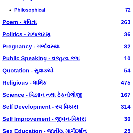
Philosophical
72
Poem - કવિતા
263
Politics - રાજકારણ
36
Pregnancy - ગર્ભાવસ્થા
32
Public Speaking - વક્તુત્વ કળા
10
Quotation - સુવાક્યો
54
Religious - ધાર્મિક
475
Science - વિજ્ઞાન તથા ટેકનોલોજી
167
Self Development - સ્વ વિકાસ
314
Self Improvement - જીવન-વિકાસ
30
Sex Education - જાતીય માર્ગદર્શન
25