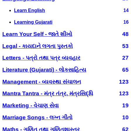
Learn English
14
Learning Gujarati
16
Learn Your Self - જાતે શીખો
48
Legal - કાયદાને લગતા પુસ્તકો
53
Letters - પત્રો તથા પત્ર વ્યવહાર
27
Literature (Gujarati) - લોકસાહિત્ય
65
Management - વ્યવસ્થા સંચાલન
123
Mantra Tantra - મંત્ર તંત્ર, મંત્રસિદ્ધિ
123
Marketing - વેચાણ સેવા
19
Marriage Songs - લગ્ન ગીતો
10
Maths - ગણિત તથા ગણિતશાસ્ત્ર
62