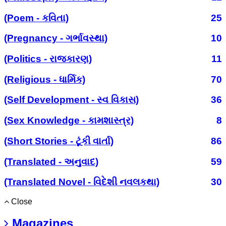
(Poem - કવિતા)
25
(Pregnancy - ગર્ભાવસ્થા)
10
(Politics - રાજકારણ)
11
(Religious - ધાર્મિક)
70
(Self Development - સ્વ વિકાસ)
36
(Sex Knowledge - કામશાસ્ત્ર)
8
(Short Stories - ટૂંકી વાર્તા)
86
(Translated - અનુવાદ)
59
(Translated Novel - વિદેશી નવલકથા)
30
Close
Magazines