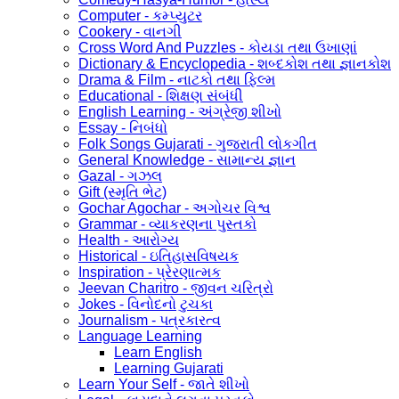
Computer - કમ્પ્યુટર
Cookery - વાનગી
Cross Word And Puzzles - કોયડા તથા ઉખાણાં
Dictionary & Encyclopedia - શબ્દકોશ તથા જ્ઞાનકોશ
Drama & Film - નાટકો તથા ફિલ્મ
Educational - શિક્ષણ સંબંધી
English Learning - અંગ્રેજી શીખો
Essay - નિબંધો
Folk Songs Gujarati - ગુજરાતી લોકગીત
General Knowledge - સામાન્ય જ્ઞાન
Gazal - ગઝલ
Gift (સ્મૃતિ ભેટ)
Gochar Agochar - અગોચર વિશ્વ
Grammar - વ્યાકરણના પુસ્તકો
Health - આરોગ્ય
Historical - ઇતિહાસવિષયક
Inspiration - પ્રેરણાત્મક
Jeevan Charitro - જીવન ચરિત્રો
Jokes - વિનોદનો ટુચકા
Journalism - પત્રકારત્વ
Language Learning
Learn English
Learning Gujarati
Learn Your Self - જાતે શીખો