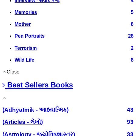
Interview - સંવાદ કળા
4
Memories
5
Mother
8
Pen Portraits
28
Terrorism
2
Wild Life
8
Close
Best Sellers Books
(Adhyatmik - આધ્યાત્મિક)
43
(Articles - લેખો)
93
(Astrology - જ્યોતિષશાસ્ત્ર)
33