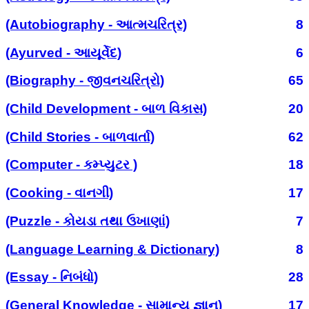
(Autobiography - આત્મચરિત્ર)
8
(Ayurved - આયૂર્વેદ)
6
(Biography - જીવનચરિત્રો)
65
(Child Development - બાળ વિકાસ)
20
(Child Stories - બાળવાર્તા)
62
(Computer - કમ્પ્યુટર )
18
(Cooking - વાનગી)
17
(Puzzle - કોયડા તથા ઉખાણાં)
7
(Language Learning & Dictionary)
8
(Essay - નિબંધો)
28
(General Knowledge - સામાન્ય જ્ઞાન)
17