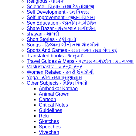
Religious - ધાર્મિક
Science - વિજ્ઞાન તથા ટેકનોલોજી
Self Development - સ્વ વિકાસ
Self Improvement - જીવન-વિકાસ
Sex Education - જાતીય માર્ગદર્શન
Share Bazar - શેરબજાર માર્ગદર્શન
shayari - શાયરી
Short Stories - ટૂંકી વાર્તા
Songs - ફિલ્મના ગીતો તથા લોકગીતો
Sports And Games - રમત ગમત તથા ખેલ કૂદ
Translated books - અનુવાદ
Travel Guides & Maps - પ્રવાસ માર્ગદર્શન તથા નક્શા
Vastushastra - વાસ્તુશાસ્ત્ર
Women Related - સ્ત્રી ઉપયોગી
Yoga - યોગ તથા પ્રાણાયામ
Other Subjects - વિવિધ વિષયો
Ambedkar Kathao
Animal Grown
Cartoon
Critical Notes
Guidelines
Reki
Sketches
Speeches
Vivechan