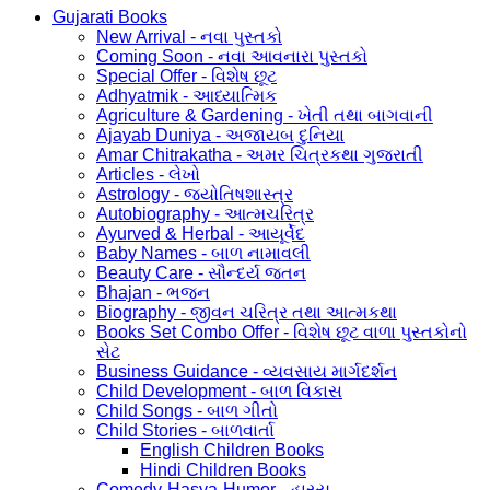
Gujarati Books
New Arrival - નવા પુસ્તકો
Coming Soon - નવા આવનારા પુસ્તકો
Special Offer - વિશેષ છૂટ
Adhyatmik - આધ્યાત્મિક
Agriculture & Gardening - ખેતી તથા બાગવાની
Ajayab Duniya - અજાયબ દુનિયા
Amar Chitrakatha - અમર ચિત્રકથા ગુજરાતી
Articles - લેખો
Astrology - જ્યોતિષશાસ્ત્ર
Autobiography - આત્મચરિત્ર
Ayurved & Herbal - આયૂર્વેદ
Baby Names - બાળ નામાવલી
Beauty Care - સૌન્દર્ય જતન
Bhajan - ભજન
Biography - જીવન ચરિત્ર તથા આત્મકથા
Books Set Combo Offer - વિશેષ છૂટ વાળા પુસ્તકોનો
સેટ
Business Guidance - વ્યવસાય માર્ગદર્શન
Child Development - બાળ વિકાસ
Child Songs - બાળ ગીતો
Child Stories - બાળવાર્તા
English Children Books
Hindi Children Books
Comedy-Hasya-Humor - હાસ્ય