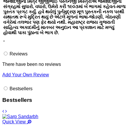
જમ્શેદજીના મિત્ર જીજીભાઈ પેસ્તનજી મિસ્ત્રીએ જમશેદજીના
સંગ્રહમાં સુધારો, વધારો, ઉમેરો કરી ૧૯૦૩માં બે ભાગમાં કહેવત-માળા
પુસ્તક પ્રગટ કર્યું. હવે થયેલું પુર્નમુદ્રણ મૂળ પુસ્તકની નકલ પરથી
યથાતથ રૂપે મુદ્રિત થયું છે એટલે મૂળનાં ભાષા-જોડણી, ગોઠવણી
વગેરેમાં તલભાર પણ ફેર થયો નથી. મહારાષ્ટ્ર રાજ્ય ગુજરાતી
સાહિત્ય અકાદમીનું માતબર અનુદાન આ પ્રકાશન માટે મળ્યું
હોવાથી પાકા પુંઠાના બે ભાગ છે.
"
Reviews
There have been no reviews
Add Your Own Review
Bestsellers
Bestsellers
Quick View