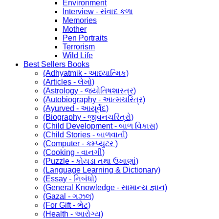
Environment
Interview - સંવાદ કળા
Memories
Mother
Pen Portraits
Terrorism
Wild Life
Best Sellers Books
(Adhyatmik - આધ્યાત્મિક)
(Articles - લેખો)
(Astrology - જ્યોતિષશાસ્ત્ર)
(Autobiography - આત્મચરિત્ર)
(Ayurved - આયૂર્વેદ)
(Biography - જીવનચરિત્રો)
(Child Development - બાળ વિકાસ)
(Child Stories - બાળવાર્તા)
(Computer - કમ્પ્યુટર )
(Cooking - વાનગી)
(Puzzle - કોયડા તથા ઉખાણાં)
(Language Learning & Dictionary)
(Essay - નિબંધો)
(General Knowledge - સામાન્ય જ્ઞાન)
(Gazal - ગઝલ)
(For Gift - ભેટ)
(Health - આરોગ્ય)