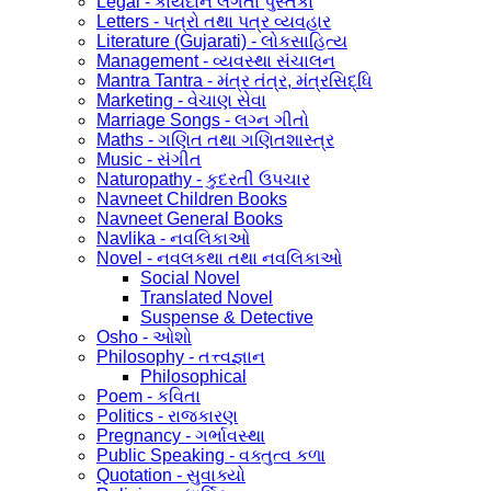
Legal - કાયદાને લગતા પુસ્તકો
Letters - પત્રો તથા પત્ર વ્યવહાર
Literature (Gujarati) - લોકસાહિત્ય
Management - વ્યવસ્થા સંચાલન
Mantra Tantra - મંત્ર તંત્ર, મંત્રસિદ્ધિ
Marketing - વેચાણ સેવા
Marriage Songs - લગ્ન ગીતો
Maths - ગણિત તથા ગણિતશાસ્ત્ર
Music - સંગીત
Naturopathy - કુદરતી ઉપચાર
Navneet Children Books
Navneet General Books
Navlika - નવલિકાઓ
Novel - નવલકથા તથા નવલિકાઓ
Social Novel
Translated Novel
Suspense & Detective
Osho - ઓશો
Philosophy - તત્ત્વજ્ઞાન
Philosophical
Poem - કવિતા
Politics - રાજકારણ
Pregnancy - ગર્ભાવસ્થા
Public Speaking - વક્તુત્વ કળા
Quotation - સુવાક્યો