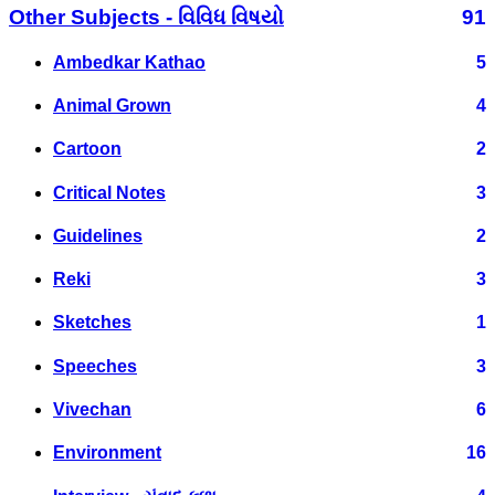
Other Subjects - વિવિધ વિષયો
91
Ambedkar Kathao
5
Animal Grown
4
Cartoon
2
Critical Notes
3
Guidelines
2
Reki
3
Sketches
1
Speeches
3
Vivechan
6
Environment
16