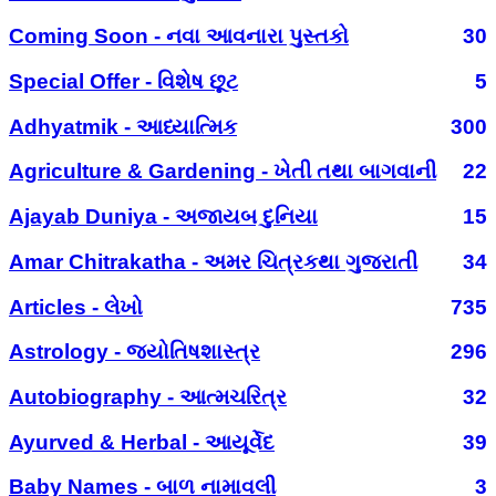
Coming Soon - નવા આવનારા પુસ્તકો
30
Special Offer - વિશેષ છૂટ
5
Adhyatmik - આધ્યાત્મિક
300
Agriculture & Gardening - ખેતી તથા બાગવાની
22
Ajayab Duniya - અજાયબ દુનિયા
15
Amar Chitrakatha - અમર ચિત્રકથા ગુજરાતી
34
Articles - લેખો
735
Astrology - જ્યોતિષશાસ્ત્ર
296
Autobiography - આત્મચરિત્ર
32
Ayurved & Herbal - આયૂર્વેદ
39
Baby Names - બાળ નામાવલી
3