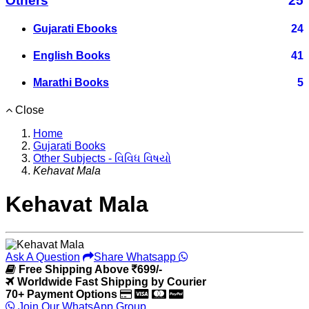
Others
25
Gujarati Ebooks
24
English Books
41
Marathi Books
5
Close
Home
Gujarati Books
Other Subjects - વિવિધ વિષયો
Kehavat Mala
Kehavat Mala
Ask A Question
Share Whatsapp
Free Shipping Above
699/-
Worldwide Fast Shipping by Courier
70+ Payment Options
Join Our WhatsApp Group