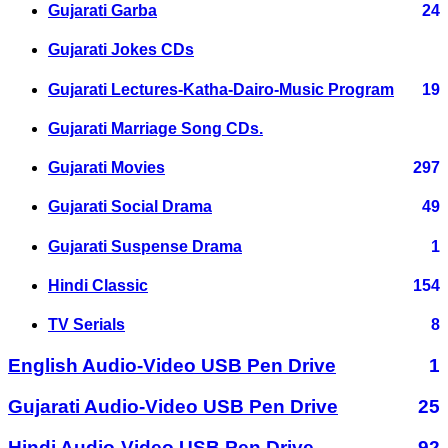
Gujarati Garba
24
Gujarati Jokes CDs
Gujarati Lectures-Katha-Dairo-Music Program
19
Gujarati Marriage Song CDs.
Gujarati Movies
297
Gujarati Social Drama
49
Gujarati Suspense Drama
1
Hindi Classic
154
TV Serials
8
English Audio-Video USB Pen Drive
1
Gujarati Audio-Video USB Pen Drive
25
Hindi Audio-Video USB Pen Drive
92