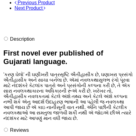
Previous Product
Next Product
Description
First novel ever published of
Gujarati language.
'કરણ ઘેલો' ની ઘણીખરી પાત્રસૃષ્ટિ ઐતીહાસીક છે, ઘણાખરા પ્રસંગો
ઐતીહાસીક અને સાચા બનેલા છે. ઍમાં નવલકથાસુલભ રંગો પૂરવા
માટે નંદશંકરે કેટલાંક પાત્રો અને પ્રસંગોની કલ્પના કરી છે, તે ઍક
સારા નવલકથાકારના અધિકારની રૂઍ કરી છે. ખરેખર તો,
ઐતીહાસીક નવલકતમાં કેટલે અંશે તથ્ય અને કેટલે અંશે કલ્પના
નભી શકે ઍનુ આદર્શ ઉદાહરણ ભાષાની આ પહેલી જ નવલકથા
આપી જાય છે ઍ કાઇ નાનીસૂની વાત નથી. ઍનિ પછીની કેટલીક
નવલકથાઓ આ સમતુલા જાળવી શકી નથી ઍ જોઇઍ છીઍ ત્યારે
નંદશંકર માટે આપણું માન વધી જાય છે.
Reviews