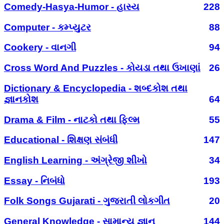
Comedy-Hasya-Humor - હાસ્ય
228
Computer - કમ્પ્યુટર
88
Cookery - વાનગી
94
Cross Word And Puzzles - કોયડા તથા ઉખાણાં
26
Dictionary & Encyclopedia - શબ્દકોશ તથા
જ્ઞાનકોશ
64
Drama & Film - નાટકો તથા ફિલ્મ
55
Educational - શિક્ષણ સંબંધી
147
English Learning - અંગ્રેજી શીખો
34
Essay - નિબંધો
193
Folk Songs Gujarati - ગુજરાતી લોકગીત
20
General Knowledge - સામાન્ય જ્ઞાન
144