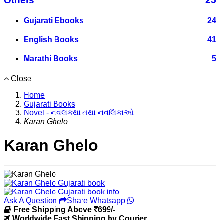
Others
25
Gujarati Ebooks
24
English Books
41
Marathi Books
5
Close
Home
Gujarati Books
Novel - નવલકથા તથા નવલિકાઓ
Karan Ghelo
Karan Ghelo
Ask A Question
Share Whatsapp
Free Shipping Above
699/-
Worldwide Fast Shipping by Courier