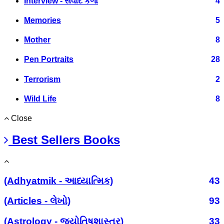
Interview - સંવાદ કળા
4
Memories
5
Mother
8
Pen Portraits
28
Terrorism
2
Wild Life
8
Close
Best Sellers Books
(Adhyatmik - આધ્યાત્મિક)
43
(Articles - લેખો)
93
(Astrology - જ્યોતિષશાસ્ત્ર)
33