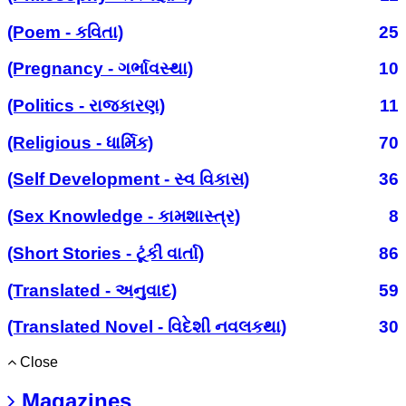
(Poem - કવિતા)
25
(Pregnancy - ગર્ભાવસ્થા)
10
(Politics - રાજકારણ)
11
(Religious - ધાર્મિક)
70
(Self Development - સ્વ વિકાસ)
36
(Sex Knowledge - કામશાસ્ત્ર)
8
(Short Stories - ટૂંકી વાર્તા)
86
(Translated - અનુવાદ)
59
(Translated Novel - વિદેશી નવલકથા)
30
Close
Magazines