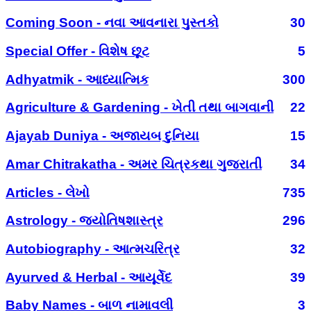
Coming Soon - નવા આવનારા પુસ્તકો
30
Special Offer - વિશેષ છૂટ
5
Adhyatmik - આધ્યાત્મિક
300
Agriculture & Gardening - ખેતી તથા બાગવાની
22
Ajayab Duniya - અજાયબ દુનિયા
15
Amar Chitrakatha - અમર ચિત્રકથા ગુજરાતી
34
Articles - લેખો
735
Astrology - જ્યોતિષશાસ્ત્ર
296
Autobiography - આત્મચરિત્ર
32
Ayurved & Herbal - આયૂર્વેદ
39
Baby Names - બાળ નામાવલી
3