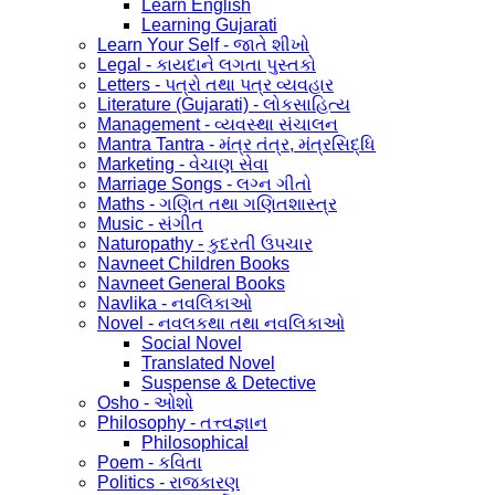
Learn English
Learning Gujarati
Learn Your Self - જાતે શીખો
Legal - કાયદાને લગતા પુસ્તકો
Letters - પત્રો તથા પત્ર વ્યવહાર
Literature (Gujarati) - લોકસાહિત્ય
Management - વ્યવસ્થા સંચાલન
Mantra Tantra - મંત્ર તંત્ર, મંત્રસિદ્ધિ
Marketing - વેચાણ સેવા
Marriage Songs - લગ્ન ગીતો
Maths - ગણિત તથા ગણિતશાસ્ત્ર
Music - સંગીત
Naturopathy - કુદરતી ઉપચાર
Navneet Children Books
Navneet General Books
Navlika - નવલિકાઓ
Novel - નવલકથા તથા નવલિકાઓ
Social Novel
Translated Novel
Suspense & Detective
Osho - ઓશો
Philosophy - તત્ત્વજ્ઞાન
Philosophical
Poem - કવિતા
Politics - રાજકારણ