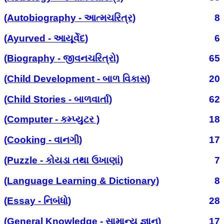
(Autobiography - આત્મચરિત્ર)
8
(Ayurved - આયૂર્વેદ)
6
(Biography - જીવનચરિત્રો)
65
(Child Development - બાળ વિકાસ)
20
(Child Stories - બાળવાર્તા)
62
(Computer - કમ્પ્યુટર )
18
(Cooking - વાનગી)
17
(Puzzle - કોયડા તથા ઉખાણાં)
7
(Language Learning & Dictionary)
8
(Essay - નિબંધો)
28
(General Knowledge - સામાન્ય જ્ઞાન)
17