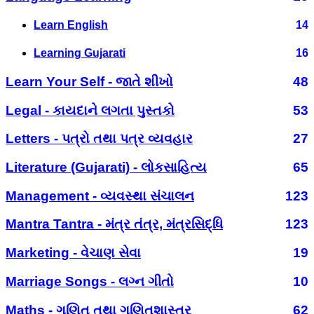
Learn English
14
Learning Gujarati
16
Learn Your Self - જાતે શીખો
48
Legal - કાયદાને લગતા પુસ્તકો
53
Letters - પત્રો તથા પત્ર વ્યવહાર
27
Literature (Gujarati) - લોકસાહિત્ય
65
Management - વ્યવસ્થા સંચાલન
123
Mantra Tantra - મંત્ર તંત્ર, મંત્રસિદ્ધિ
123
Marketing - વેચાણ સેવા
19
Marriage Songs - લગ્ન ગીતો
10
Maths - ગણિત તથા ગણિતશાસ્ત્ર
62