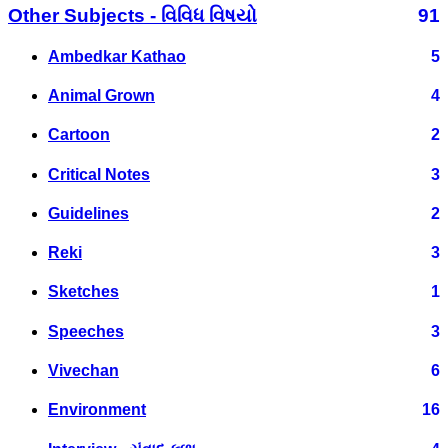
Other Subjects - વિવિધ વિષયો
91
Ambedkar Kathao
5
Animal Grown
4
Cartoon
2
Critical Notes
3
Guidelines
2
Reki
3
Sketches
1
Speeches
3
Vivechan
6
Environment
16