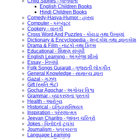
Child Stories - બાળવાર્તા
English Children Books
Hindi Children Books
Comedy-Hasya-Humor - હાસ્ય
Computer - કમ્પ્યુટર
Cookery - વાનગી
Cross Word And Puzzles - કોયડા તથા ઉખાણાં
Dictionary & Encyclopedia - શબ્દકોશ તથા જ્ઞાનકોશ
Drama & Film - નાટકો તથા ફિલ્મ
Educational - શિક્ષણ સંબંધી
English Learning - અંગ્રેજી શીખો
Essay - નિબંધો
Folk Songs Gujarati - ગુજરાતી લોકગીત
General Knowledge - સામાન્ય જ્ઞાન
Gazal - ગઝલ
Gift (સ્મૃતિ ભેટ)
Gochar Agochar - અગોચર વિશ્વ
Grammar - વ્યાકરણના પુસ્તકો
Health - આરોગ્ય
Historical - ઇતિહાસવિષયક
Inspiration - પ્રેરણાત્મક
Jeevan Charitro - જીવન ચરિત્રો
Jokes - વિનોદનો ટુચકા
Journalism - પત્રકારત્વ
Language Learning