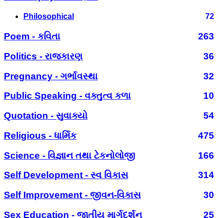
Philosophical
72
Poem - કવિતા
263
Politics - રાજકારણ
36
Pregnancy - ગર્ભાવસ્થા
32
Public Speaking - વક્તુત્વ કળા
10
Quotation - સુવાક્યો
54
Religious - ધાર્મિક
475
Science - વિજ્ઞાન તથા ટેકનોલોજી
166
Self Development - સ્વ વિકાસ
314
Self Improvement - જીવન-વિકાસ
30
Sex Education - જાતીય માર્ગદર્શન
25