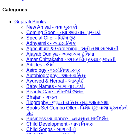
Categories
Gujarati Books
New Arrival - નવા પુસ્તકો
Coming Soon - નવા આવનારા પુસ્તકો
Special Offer - વિશેષ છૂટ
Adhyatmik - આધ્યાત્મિક
Agriculture & Gardening - ખેતી તથા બાગવાની
Ajayab Duniya - અજાયબ દુનિયા
Amar Chitrakatha - અમર ચિત્રકથા ગુજરાતી
Articles - લેખો
Astrology - જ્યોતિષશાસ્ત્ર
Autobiography - આત્મચરિત્ર
Ayurved & Herbal - આયૂર્વેદ
Baby Names - બાળ નામાવલી
Beauty Care - સૌન્દર્ય જતન
Bhajan - ભજન
Biography - જીવન ચરિત્ર તથા આત્મકથા
Books Set Combo Offer - વિશેષ છૂટ વાળા પુસ્તકોનો
સેટ
Business Guidance - વ્યવસાય માર્ગદર્શન
Child Development - બાળ વિકાસ
Child Songs - બાળ ગીતો