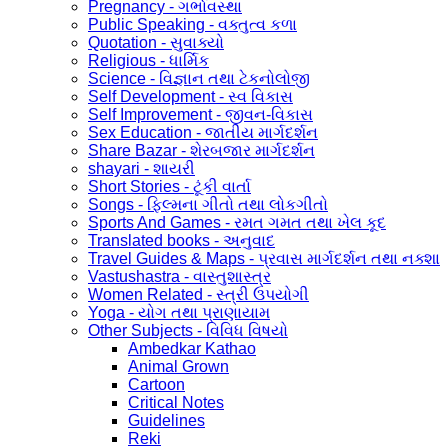
Pregnancy - ગર્ભાવસ્થા
Public Speaking - વક્તુત્વ કળા
Quotation - સુવાક્યો
Religious - ધાર્મિક
Science - વિજ્ઞાન તથા ટેકનોલોજી
Self Development - સ્વ વિકાસ
Self Improvement - જીવન-વિકાસ
Sex Education - જાતીય માર્ગદર્શન
Share Bazar - શેરબજાર માર્ગદર્શન
shayari - શાયરી
Short Stories - ટૂંકી વાર્તા
Songs - ફિલ્મના ગીતો તથા લોકગીતો
Sports And Games - રમત ગમત તથા ખેલ કૂદ
Translated books - અનુવાદ
Travel Guides & Maps - પ્રવાસ માર્ગદર્શન તથા નક્શા
Vastushastra - વાસ્તુશાસ્ત્ર
Women Related - સ્ત્રી ઉપયોગી
Yoga - યોગ તથા પ્રાણાયામ
Other Subjects - વિવિધ વિષયો
Ambedkar Kathao
Animal Grown
Cartoon
Critical Notes
Guidelines
Reki