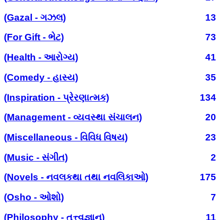
(Gazal - ગઝલ)
13
(For Gift - ભેટ)
73
(Health - આરોગ્ય)
41
(Comedy - હાસ્ય)
35
(Inspiration - પ્રેરણાત્મક)
134
(Management - વ્યવસ્થા સંચાલન)
20
(Miscellaneous - વિવિધ વિષય)
23
(Music - સંગીત)
2
(Novels - નવલકથા તથા નવલિકાઓ)
175
(Osho - ઓશો)
7
(Philosophy - તત્ત્વજ્ઞાન)
11