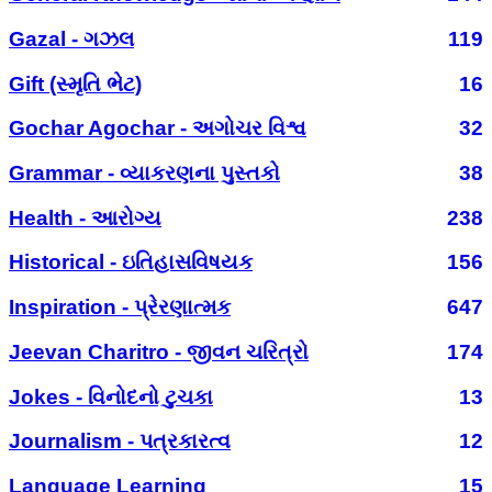
Gazal - ગઝલ
119
Gift (સ્મૃતિ ભેટ)
16
Gochar Agochar - અગોચર વિશ્વ
32
Grammar - વ્યાકરણના પુસ્તકો
38
Health - આરોગ્ય
238
Historical - ઇતિહાસવિષયક
156
Inspiration - પ્રેરણાત્મક
647
Jeevan Charitro - જીવન ચરિત્રો
174
Jokes - વિનોદનો ટુચકા
13
Journalism - પત્રકારત્વ
12
Language Learning
15