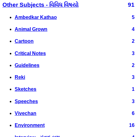
Other Subjects - વિવિધ વિષયો
91
Ambedkar Kathao
5
Animal Grown
4
Cartoon
2
Critical Notes
3
Guidelines
2
Reki
3
Sketches
1
Speeches
3
Vivechan
6
Environment
16