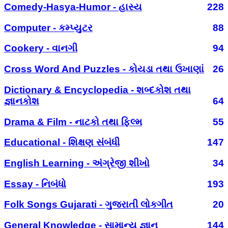
Comedy-Hasya-Humor - હાસ્ય
228
Computer - કમ્પ્યુટર
88
Cookery - વાનગી
94
Cross Word And Puzzles - કોયડા તથા ઉખાણાં
26
Dictionary & Encyclopedia - શબ્દકોશ તથા
જ્ઞાનકોશ
64
Drama & Film - નાટકો તથા ફિલ્મ
55
Educational - શિક્ષણ સંબંધી
147
English Learning - અંગ્રેજી શીખો
34
Essay - નિબંધો
193
Folk Songs Gujarati - ગુજરાતી લોકગીત
20
General Knowledge - સામાન્ય જ્ઞાન
144