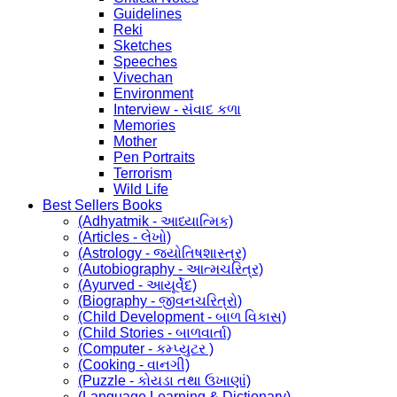
Guidelines
Reki
Sketches
Speeches
Vivechan
Environment
Interview - સંવાદ કળા
Memories
Mother
Pen Portraits
Terrorism
Wild Life
Best Sellers Books
(Adhyatmik - આધ્યાત્મિક)
(Articles - લેખો)
(Astrology - જ્યોતિષશાસ્ત્ર)
(Autobiography - આત્મચરિત્ર)
(Ayurved - આયૂર્વેદ)
(Biography - જીવનચરિત્રો)
(Child Development - બાળ વિકાસ)
(Child Stories - બાળવાર્તા)
(Computer - કમ્પ્યુટર )
(Cooking - વાનગી)
(Puzzle - કોયડા તથા ઉખાણાં)
(Language Learning & Dictionary)