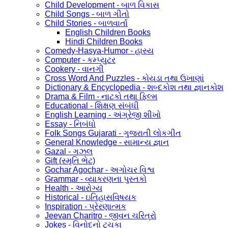
Child Development - બાળ વિકાસ
Child Songs - બાળ ગીતો
Child Stories - બાળવાર્તા
English Children Books
Hindi Children Books
Comedy-Hasya-Humor - હાસ્ય
Computer - કમ્પ્યુટર
Cookery - વાનગી
Cross Word And Puzzles - કોયડા તથા ઉખાણાં
Dictionary & Encyclopedia - શબ્દકોશ તથા જ્ઞાનકોશ
Drama & Film - નાટકો તથા ફિલ્મ
Educational - શિક્ષણ સંબંધી
English Learning - અંગ્રેજી શીખો
Essay - નિબંધો
Folk Songs Gujarati - ગુજરાતી લોકગીત
General Knowledge - સામાન્ય જ્ઞાન
Gazal - ગઝલ
Gift (સ્મૃતિ ભેટ)
Gochar Agochar - અગોચર વિશ્વ
Grammar - વ્યાકરણના પુસ્તકો
Health - આરોગ્ય
Historical - ઇતિહાસવિષયક
Inspiration - પ્રેરણાત્મક
Jeevan Charitro - જીવન ચરિત્રો
Jokes - વિનોદનો ટુચકા