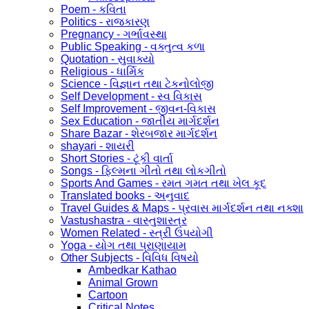
Poem - કવિતા
Politics - રાજકારણ
Pregnancy - ગર્ભાવસ્થા
Public Speaking - વક્તુત્વ કળા
Quotation - સુવાક્યો
Religious - ધાર્મિક
Science - વિજ્ઞાન તથા ટેકનોલોજી
Self Development - સ્વ વિકાસ
Self Improvement - જીવન-વિકાસ
Sex Education - જાતીય માર્ગદર્શન
Share Bazar - શેરબજાર માર્ગદર્શન
shayari - શાયરી
Short Stories - ટૂંકી વાર્તા
Songs - ફિલ્મના ગીતો તથા લોકગીતો
Sports And Games - રમત ગમત તથા ખેલ કૂદ
Translated books - અનુવાદ
Travel Guides & Maps - પ્રવાસ માર્ગદર્શન તથા નક્શા
Vastushastra - વાસ્તુશાસ્ત્ર
Women Related - સ્ત્રી ઉપયોગી
Yoga - યોગ તથા પ્રાણાયામ
Other Subjects - વિવિધ વિષયો
Ambedkar Kathao
Animal Grown
Cartoon
Critical Notes