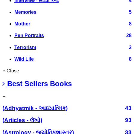
Interview - સંવાદ કળા
4
Memories
5
Mother
8
Pen Portraits
28
Terrorism
2
Wild Life
8
Close
Best Sellers Books
(Adhyatmik - આધ્યાત્મિક)
43
(Articles - લેખો)
93
(Astrology - જ્યોતિષશાસ્ત્ર)
33