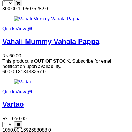
800.00
1105075282
0
Quick View
Vahali Mummy Vahala Pappa
Rs 60.00
This product is
OUT OF STOCK
. Subscribe for email
notification upon availability.
60.00
1318433257
0
Quick View
Vartao
Rs 1050.00
1050.00
1692688088
0