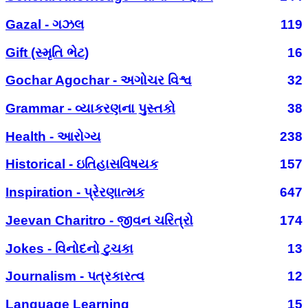
Gazal - ગઝલ
119
Gift (સ્મૃતિ ભેટ)
16
Gochar Agochar - અગોચર વિશ્વ
32
Grammar - વ્યાકરણના પુસ્તકો
38
Health - આરોગ્ય
238
Historical - ઇતિહાસવિષયક
157
Inspiration - પ્રેરણાત્મક
647
Jeevan Charitro - જીવન ચરિત્રો
174
Jokes - વિનોદનો ટુચકા
13
Journalism - પત્રકારત્વ
12
Language Learning
15