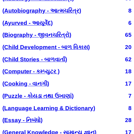
(Autobiography - આત્મચરિત્ર)
8
(Ayurved - આયૂર્વેદ)
6
(Biography - જીવનચરિત્રો)
65
(Child Development - બાળ વિકાસ)
20
(Child Stories - બાળવાર્તા)
62
(Computer - કમ્પ્યુટર )
18
(Cooking - વાનગી)
17
(Puzzle - કોયડા તથા ઉખાણાં)
7
(Language Learning & Dictionary)
8
(Essay - નિબંધો)
28
(General Knowledge - સામાન્ય જ્ઞાન)
17