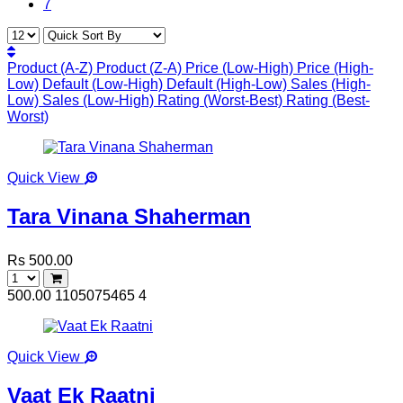
7
Product (A-Z)
Product (Z-A)
Price (Low-High)
Price (High-
Low)
Default (Low-High)
Default (High-Low)
Sales (High-
Low)
Sales (Low-High)
Rating (Worst-Best)
Rating (Best-
Worst)
Quick View
Tara Vinana Shaherman
Rs 500.00
500.00
1105075465
4
Quick View
Vaat Ek Raatni