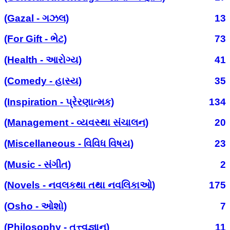
(Gazal - ગઝલ)
13
(For Gift - ભેટ)
73
(Health - આરોગ્ય)
41
(Comedy - હાસ્ય)
35
(Inspiration - પ્રેરણાત્મક)
134
(Management - વ્યવસ્થા સંચાલન)
20
(Miscellaneous - વિવિધ વિષય)
23
(Music - સંગીત)
2
(Novels - નવલકથા તથા નવલિકાઓ)
175
(Osho - ઓશો)
7
(Philosophy - તત્ત્વજ્ઞાન)
11