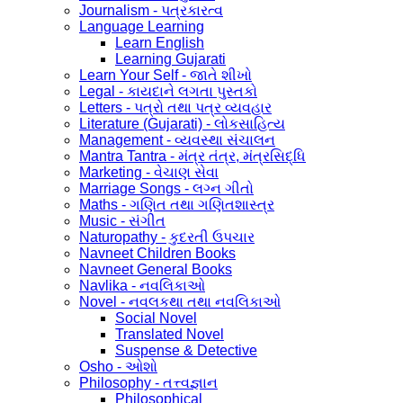
Journalism - પત્રકારત્વ
Language Learning
Learn English
Learning Gujarati
Learn Your Self - જાતે શીખો
Legal - કાયદાને લગતા પુસ્તકો
Letters - પત્રો તથા પત્ર વ્યવહાર
Literature (Gujarati) - લોકસાહિત્ય
Management - વ્યવસ્થા સંચાલન
Mantra Tantra - મંત્ર તંત્ર, મંત્રસિદ્ધિ
Marketing - વેચાણ સેવા
Marriage Songs - લગ્ન ગીતો
Maths - ગણિત તથા ગણિતશાસ્ત્ર
Music - સંગીત
Naturopathy - કુદરતી ઉપચાર
Navneet Children Books
Navneet General Books
Navlika - નવલિકાઓ
Novel - નવલકથા તથા નવલિકાઓ
Social Novel
Translated Novel
Suspense & Detective
Osho - ઓશો
Philosophy - તત્ત્વજ્ઞાન
Philosophical