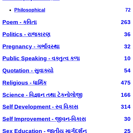
Philosophical
72
Poem - કવિતા
263
Politics - રાજકારણ
36
Pregnancy - ગર્ભાવસ્થા
32
Public Speaking - વક્તુત્વ કળા
10
Quotation - સુવાક્યો
54
Religious - ધાર્મિક
475
Science - વિજ્ઞાન તથા ટેકનોલોજી
166
Self Development - સ્વ વિકાસ
314
Self Improvement - જીવન-વિકાસ
30
Sex Education - જાતીય માર્ગદર્શન
25