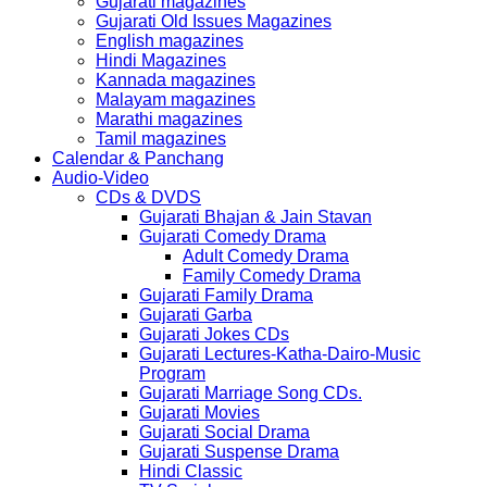
Gujarati magazines
Gujarati Old Issues Magazines
English magazines
Hindi Magazines
Kannada magazines
Malayam magazines
Marathi magazines
Tamil magazines
Calendar & Panchang
Audio-Video
CDs & DVDS
Gujarati Bhajan & Jain Stavan
Gujarati Comedy Drama
Adult Comedy Drama
Family Comedy Drama
Gujarati Family Drama
Gujarati Garba
Gujarati Jokes CDs
Gujarati Lectures-Katha-Dairo-Music
Program
Gujarati Marriage Song CDs.
Gujarati Movies
Gujarati Social Drama
Gujarati Suspense Drama
Hindi Classic