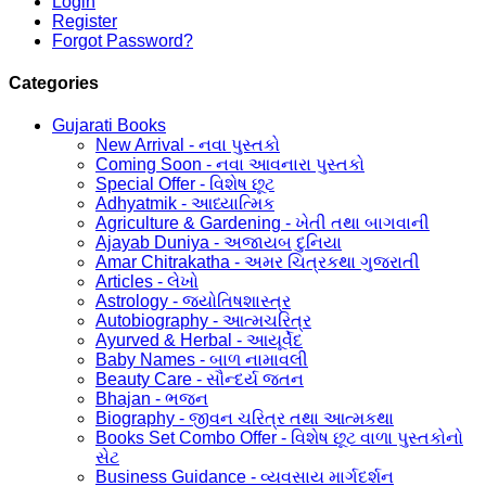
Login
Register
Forgot Password?
Categories
Gujarati Books
New Arrival - નવા પુસ્તકો
Coming Soon - નવા આવનારા પુસ્તકો
Special Offer - વિશેષ છૂટ
Adhyatmik - આધ્યાત્મિક
Agriculture & Gardening - ખેતી તથા બાગવાની
Ajayab Duniya - અજાયબ દુનિયા
Amar Chitrakatha - અમર ચિત્રકથા ગુજરાતી
Articles - લેખો
Astrology - જ્યોતિષશાસ્ત્ર
Autobiography - આત્મચરિત્ર
Ayurved & Herbal - આયૂર્વેદ
Baby Names - બાળ નામાવલી
Beauty Care - સૌન્દર્ય જતન
Bhajan - ભજન
Biography - જીવન ચરિત્ર તથા આત્મકથા
Books Set Combo Offer - વિશેષ છૂટ વાળા પુસ્તકોનો
સેટ
Business Guidance - વ્યવસાય માર્ગદર્શન