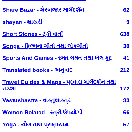
Share Bazar - શેરબજાર માર્ગદર્શન
62
shayari - શાયરી
9
Short Stories - ટૂંકી વાર્તા
638
Songs - ફિલ્મના ગીતો તથા લોકગીતો
30
Sports And Games - રમત ગમત તથા ખેલ કૂદ
41
Translated books - અનુવાદ
212
Travel Guides & Maps - પ્રવાસ માર્ગદર્શન તથા
નક્શા
172
Vastushastra - વાસ્તુશાસ્ત્ર
33
Women Related - સ્ત્રી ઉપયોગી
66
Yoga - યોગ તથા પ્રાણાયામ
67