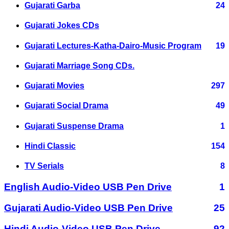
Gujarati Garba
24
Gujarati Jokes CDs
Gujarati Lectures-Katha-Dairo-Music Program
19
Gujarati Marriage Song CDs.
Gujarati Movies
297
Gujarati Social Drama
49
Gujarati Suspense Drama
1
Hindi Classic
154
TV Serials
8
English Audio-Video USB Pen Drive
1
Gujarati Audio-Video USB Pen Drive
25
Hindi Audio-Video USB Pen Drive
92