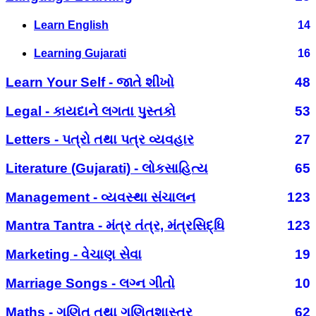
Learn English
14
Learning Gujarati
16
Learn Your Self - જાતે શીખો
48
Legal - કાયદાને લગતા પુસ્તકો
53
Letters - પત્રો તથા પત્ર વ્યવહાર
27
Literature (Gujarati) - લોકસાહિત્ય
65
Management - વ્યવસ્થા સંચાલન
123
Mantra Tantra - મંત્ર તંત્ર, મંત્રસિદ્ધિ
123
Marketing - વેચાણ સેવા
19
Marriage Songs - લગ્ન ગીતો
10
Maths - ગણિત તથા ગણિતશાસ્ત્ર
62