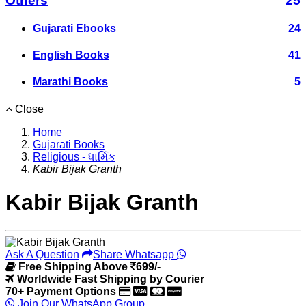
Others
25
Gujarati Ebooks
24
English Books
41
Marathi Books
5
Close
Home
Gujarati Books
Religious - ધાર્મિક
Kabir Bijak Granth
Kabir Bijak Granth
Ask A Question
Share Whatsapp
Free Shipping Above
699/-
Worldwide Fast Shipping by Courier
70+ Payment Options
Join Our WhatsApp Group