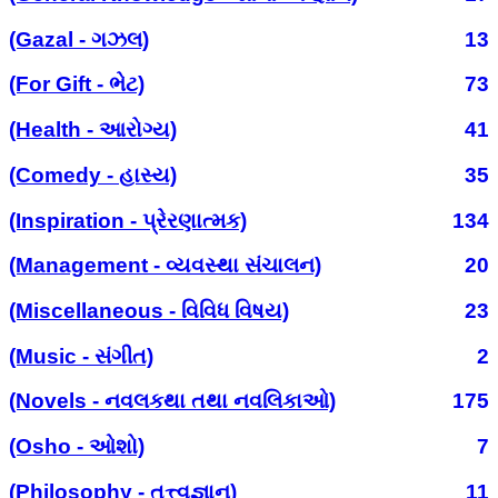
(Gazal - ગઝલ)
13
(For Gift - ભેટ)
73
(Health - આરોગ્ય)
41
(Comedy - હાસ્ય)
35
(Inspiration - પ્રેરણાત્મક)
134
(Management - વ્યવસ્થા સંચાલન)
20
(Miscellaneous - વિવિધ વિષય)
23
(Music - સંગીત)
2
(Novels - નવલકથા તથા નવલિકાઓ)
175
(Osho - ઓશો)
7
(Philosophy - તત્ત્વજ્ઞાન)
11