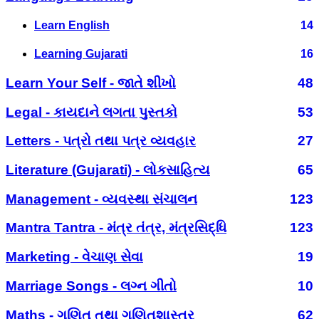
Learn English
14
Learning Gujarati
16
Learn Your Self - જાતે શીખો
48
Legal - કાયદાને લગતા પુસ્તકો
53
Letters - પત્રો તથા પત્ર વ્યવહાર
27
Literature (Gujarati) - લોકસાહિત્ય
65
Management - વ્યવસ્થા સંચાલન
123
Mantra Tantra - મંત્ર તંત્ર, મંત્રસિદ્ધિ
123
Marketing - વેચાણ સેવા
19
Marriage Songs - લગ્ન ગીતો
10
Maths - ગણિત તથા ગણિતશાસ્ત્ર
62