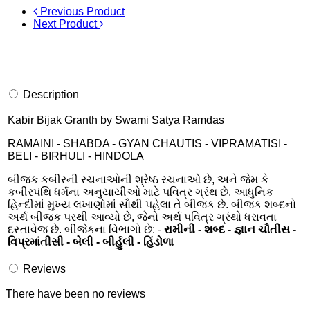
Previous Product
Next Product
Description
Kabir Bijak Granth by Swami Satya Ramdas
RAMAINI - SHABDA - GYAN CHAUTIS - VIPRAMATISI -
BELI - BIRHULI - HINDOLA
બીજક કબીરની રચનાઓની શ્રેષ્ઠ રચનાઓ છે, અને જેમ કે
કબીરપંથિ ધર્મના અનુયાયીઓ માટે પવિત્ર ગ્રંથ છે. આધુનિક
હિન્દીમાં મુખ્ય લખાણોમાં સૌથી પહેલા તે બીજક છે. બીજક શબ્દનો
અર્થ બીજક પરથી આવ્યો છે, જેનો અર્થ પવિત્ર ગ્રંથો ધરાવતા
દસ્તાવેજ છે. બીજેકના વિભાગો છે: -
રામીની - શબ્દ - જ્ઞાન ચૌતીસ -
વિપ્રમાંતીસી - બેલી - બીર્હુલી - હિંડોળા
Reviews
There have been no reviews