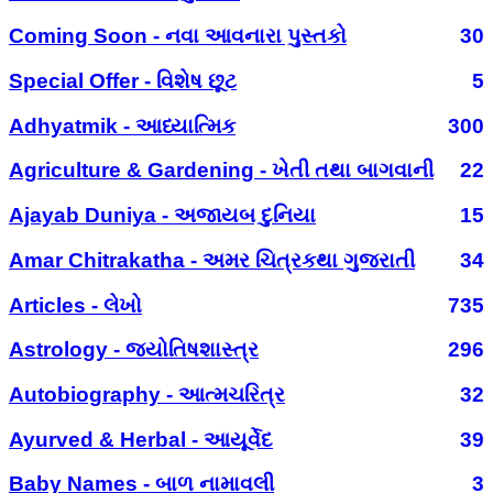
Coming Soon - નવા આવનારા પુસ્તકો
30
Special Offer - વિશેષ છૂટ
5
Adhyatmik - આધ્યાત્મિક
300
Agriculture & Gardening - ખેતી તથા બાગવાની
22
Ajayab Duniya - અજાયબ દુનિયા
15
Amar Chitrakatha - અમર ચિત્રકથા ગુજરાતી
34
Articles - લેખો
735
Astrology - જ્યોતિષશાસ્ત્ર
296
Autobiography - આત્મચરિત્ર
32
Ayurved & Herbal - આયૂર્વેદ
39
Baby Names - બાળ નામાવલી
3