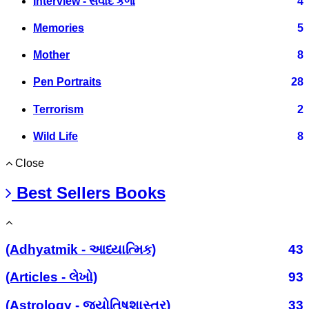
Interview - સંવાદ કળા
4
Memories
5
Mother
8
Pen Portraits
28
Terrorism
2
Wild Life
8
Close
Best Sellers Books
(Adhyatmik - આધ્યાત્મિક)
43
(Articles - લેખો)
93
(Astrology - જ્યોતિષશાસ્ત્ર)
33