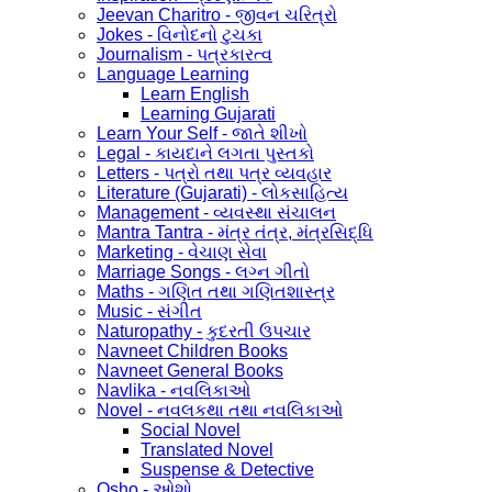
Jeevan Charitro - જીવન ચરિત્રો
Jokes - વિનોદનો ટુચકા
Journalism - પત્રકારત્વ
Language Learning
Learn English
Learning Gujarati
Learn Your Self - જાતે શીખો
Legal - કાયદાને લગતા પુસ્તકો
Letters - પત્રો તથા પત્ર વ્યવહાર
Literature (Gujarati) - લોકસાહિત્ય
Management - વ્યવસ્થા સંચાલન
Mantra Tantra - મંત્ર તંત્ર, મંત્રસિદ્ધિ
Marketing - વેચાણ સેવા
Marriage Songs - લગ્ન ગીતો
Maths - ગણિત તથા ગણિતશાસ્ત્ર
Music - સંગીત
Naturopathy - કુદરતી ઉપચાર
Navneet Children Books
Navneet General Books
Navlika - નવલિકાઓ
Novel - નવલકથા તથા નવલિકાઓ
Social Novel
Translated Novel
Suspense & Detective
Osho - ઓશો