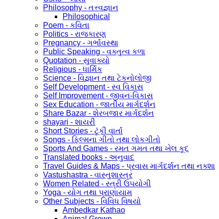
Philosophy - તત્ત્વજ્ઞાન
Philosophical
Poem - કવિતા
Politics - રાજકારણ
Pregnancy - ગર્ભાવસ્થા
Public Speaking - વક્તુત્વ કળા
Quotation - સુવાક્યો
Religious - ધાર્મિક
Science - વિજ્ઞાન તથા ટેકનોલોજી
Self Development - સ્વ વિકાસ
Self Improvement - જીવન-વિકાસ
Sex Education - જાતીય માર્ગદર્શન
Share Bazar - શેરબજાર માર્ગદર્શન
shayari - શાયરી
Short Stories - ટૂંકી વાર્તા
Songs - ફિલ્મના ગીતો તથા લોકગીતો
Sports And Games - રમત ગમત તથા ખેલ કૂદ
Translated books - અનુવાદ
Travel Guides & Maps - પ્રવાસ માર્ગદર્શન તથા નક્શા
Vastushastra - વાસ્તુશાસ્ત્ર
Women Related - સ્ત્રી ઉપયોગી
Yoga - યોગ તથા પ્રાણાયામ
Other Subjects - વિવિધ વિષયો
Ambedkar Kathao
Animal Grown