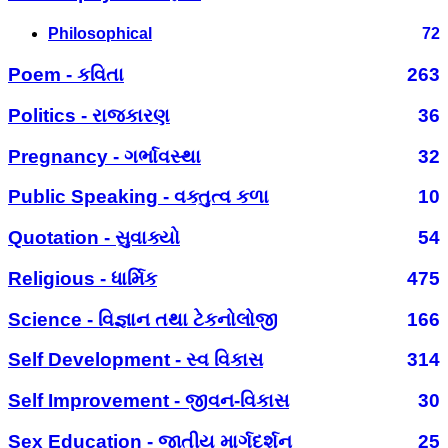
Philosophical
72
Poem - કવિતા
263
Politics - રાજકારણ
36
Pregnancy - ગર્ભાવસ્થા
32
Public Speaking - વક્તુત્વ કળા
10
Quotation - સુવાક્યો
54
Religious - ધાર્મિક
475
Science - વિજ્ઞાન તથા ટેકનોલોજી
166
Self Development - સ્વ વિકાસ
314
Self Improvement - જીવન-વિકાસ
30
Sex Education - જાતીય માર્ગદર્શન
25