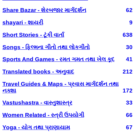
Share Bazar - શેરબજાર માર્ગદર્શન
62
shayari - શાયરી
9
Short Stories - ટૂંકી વાર્તા
638
Songs - ફિલ્મના ગીતો તથા લોકગીતો
30
Sports And Games - રમત ગમત તથા ખેલ કૂદ
41
Translated books - અનુવાદ
212
Travel Guides & Maps - પ્રવાસ માર્ગદર્શન તથા
નક્શા
172
Vastushastra - વાસ્તુશાસ્ત્ર
33
Women Related - સ્ત્રી ઉપયોગી
66
Yoga - યોગ તથા પ્રાણાયામ
67