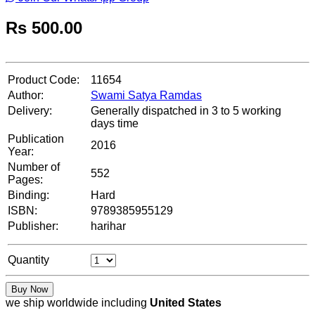
Rs
500.00
Product Code:
11654
Author:
Swami Satya Ramdas
Delivery:
Generally dispatched in 3 to 5 working
days time
Publication
2016
Year:
Number of
552
Pages:
Binding:
Hard
ISBN:
9789385955129
Publisher:
harihar
Quantity
Buy Now
we ship worldwide including
United States