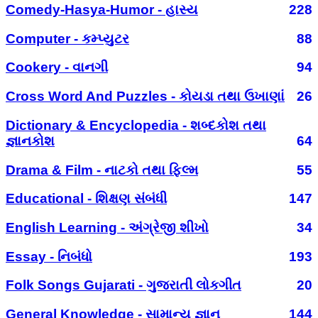
Comedy-Hasya-Humor - હાસ્ય
228
Computer - કમ્પ્યુટર
88
Cookery - વાનગી
94
Cross Word And Puzzles - કોયડા તથા ઉખાણાં
26
Dictionary & Encyclopedia - શબ્દકોશ તથા
જ્ઞાનકોશ
64
Drama & Film - નાટકો તથા ફિલ્મ
55
Educational - શિક્ષણ સંબંધી
147
English Learning - અંગ્રેજી શીખો
34
Essay - નિબંધો
193
Folk Songs Gujarati - ગુજરાતી લોકગીત
20
General Knowledge - સામાન્ય જ્ઞાન
144