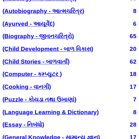
(Autobiography - આત્મચરિત્ર)
8
(Ayurved - આયૂર્વેદ)
6
(Biography - જીવનચરિત્રો)
65
(Child Development - બાળ વિકાસ)
20
(Child Stories - બાળવાર્તા)
62
(Computer - કમ્પ્યુટર )
18
(Cooking - વાનગી)
17
(Puzzle - કોયડા તથા ઉખાણાં)
7
(Language Learning & Dictionary)
8
(Essay - નિબંધો)
28
(General Knowledge - સામાન્ય જ્ઞાન)
17