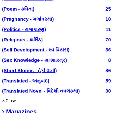
(Poem - કવિતા)
25
(Pregnancy - ગર્ભાવસ્થા)
10
(Politics - રાજકારણ)
11
(Religious - ધાર્મિક)
70
(Self Development - સ્વ વિકાસ)
36
(Sex Knowledge - કામશાસ્ત્ર)
8
(Short Stories - ટૂંકી વાર્તા)
86
(Translated - અનુવાદ)
59
(Translated Novel - વિદેશી નવલકથા)
30
Close
Magazines