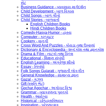
સેટ
Business Guidance - વ્યવસાય માર્ગદર્શન
Child Development - બાળ વિકાસ
Child Songs - બાળ ગીતો
Child Stories - બાળવાર્તા
English Children Books
Hindi Children Books
Comedy-Hasya-Humor - હાસ્ય
Computer - કમ્પ્યુટર
Cookery - વાનગી
Cross Word And Puzzles - કોયડા તથા ઉખાણાં
Dictionary & Encyclopedia - શબ્દકોશ તથા જ્ઞાનકોશ
Drama & Film - નાટકો તથા ફિલ્મ
Educational - શિક્ષણ સંબંધી
English Learning - અંગ્રેજી શીખો
Essay - નિબંધો
Folk Songs Gujarati - ગુજરાતી લોકગીત
General Knowledge - સામાન્ય જ્ઞાન
Gazal - ગઝલ
Gift (સ્મૃતિ ભેટ)
Gochar Agochar - અગોચર વિશ્વ
Grammar - વ્યાકરણના પુસ્તકો
Health - આરોગ્ય
Historical - ઇતિહાસવિષયક
Inspiration - પ્રેરણાત્મક