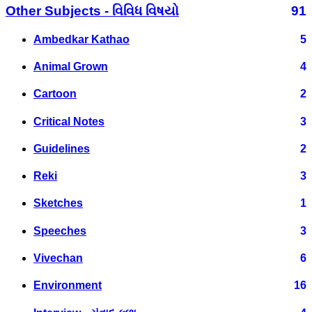
Other Subjects - વિવિધ વિષયો
91
Ambedkar Kathao
5
Animal Grown
4
Cartoon
2
Critical Notes
3
Guidelines
2
Reki
3
Sketches
1
Speeches
3
Vivechan
6
Environment
16