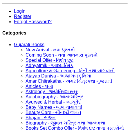
Login
Register
Forgot Password?
Categories
Gujarati Books
New Arrival - નવા પુસ્તકો
Coming Soon - નવા આવનારા પુસ્તકો
Special Offer - વિશેષ છૂટ
Adhyatmik - આધ્યાત્મિક
Agriculture & Gardening - ખેતી તથા બાગવાની
Ajayab Duniya - અજાયબ દુનિયા
Amar Chitrakatha - અમર ચિત્રકથા ગુજરાતી
Articles - લેખો
Astrology - જ્યોતિષશાસ્ત્ર
Autobiography - આત્મચરિત્ર
Ayurved & Herbal - આયૂર્વેદ
Baby Names - બાળ નામાવલી
Beauty Care - સૌન્દર્ય જતન
Bhajan - ભજન
Biography - જીવન ચરિત્ર તથા આત્મકથા
Books Set Combo Offer - વિશેષ છૂટ વાળા પુસ્તકોનો