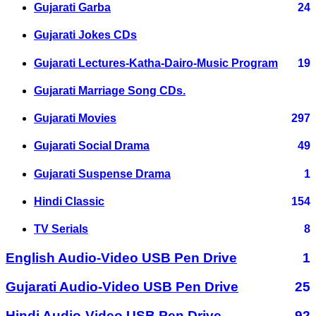
Gujarati Garba
24
Gujarati Jokes CDs
Gujarati Lectures-Katha-Dairo-Music Program
19
Gujarati Marriage Song CDs.
Gujarati Movies
297
Gujarati Social Drama
49
Gujarati Suspense Drama
1
Hindi Classic
154
TV Serials
8
English Audio-Video USB Pen Drive
1
Gujarati Audio-Video USB Pen Drive
25
Hindi Audio-Video USB Pen Drive
92