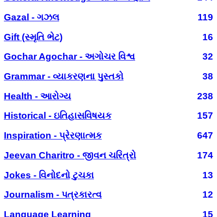
Gazal - ગઝલ
119
Gift (સ્મૃતિ ભેટ)
16
Gochar Agochar - અગોચર વિશ્વ
32
Grammar - વ્યાકરણના પુસ્તકો
38
Health - આરોગ્ય
238
Historical - ઇતિહાસવિષયક
157
Inspiration - પ્રેરણાત્મક
647
Jeevan Charitro - જીવન ચરિત્રો
174
Jokes - વિનોદનો ટુચકા
13
Journalism - પત્રકારત્વ
12
Language Learning
15