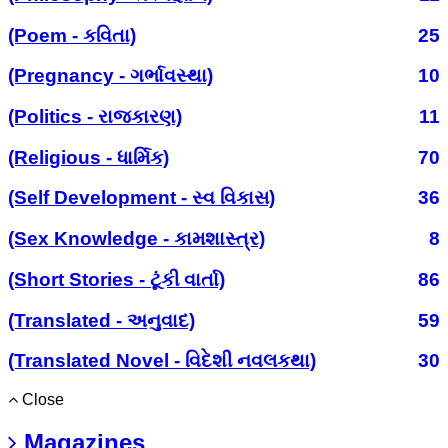
(Poem - કવિતા)
25
(Pregnancy - ગર્ભાવસ્થા)
10
(Politics - રાજકારણ)
11
(Religious - ધાર્મિક)
70
(Self Development - સ્વ વિકાસ)
36
(Sex Knowledge - કામશાસ્ત્ર)
8
(Short Stories - ટૂંકી વાર્તા)
86
(Translated - અનુવાદ)
59
(Translated Novel - વિદેશી નવલકથા)
30
Close
Magazines