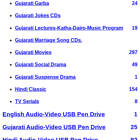
Gujarati Garba
24
Gujarati Jokes CDs
Gujarati Lectures-Katha-Dairo-Music Program
19
Gujarati Marriage Song CDs.
Gujarati Movies
297
Gujarati Social Drama
49
Gujarati Suspense Drama
1
Hindi Classic
154
TV Serials
8
English Audio-Video USB Pen Drive
1
Gujarati Audio-Video USB Pen Drive
25
Hindi Audio-Video USB Pen Drive
92