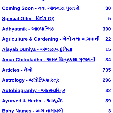
Coming Soon - નવા આવનારા પુસ્તકો
30
Special Offer - વિશેષ છૂટ
5
Adhyatmik - આધ્યાત્મિક
300
Agriculture & Gardening - ખેતી તથા બાગવાની
22
Ajayab Duniya - અજાયબ દુનિયા
15
Amar Chitrakatha - અમર ચિત્રકથા ગુજરાતી
34
Articles - લેખો
735
Astrology - જ્યોતિષશાસ્ત્ર
296
Autobiography - આત્મચરિત્ર
32
Ayurved & Herbal - આયૂર્વેદ
39
Baby Names - બાળ નામાવલી
3