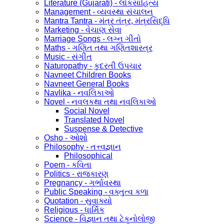
Literature (Gujarati) - લોકસાહિત્ય
Management - વ્યવસ્થા સંચાલન
Mantra Tantra - મંત્ર તંત્ર, મંત્રસિદ્ધિ
Marketing - વેચાણ સેવા
Marriage Songs - લગ્ન ગીતો
Maths - ગણિત તથા ગણિતશાસ્ત્ર
Music - સંગીત
Naturopathy - કુદરતી ઉપચાર
Navneet Children Books
Navneet General Books
Navlika - નવલિકાઓ
Novel - નવલકથા તથા નવલિકાઓ
Social Novel
Translated Novel
Suspense & Detective
Osho - ઓશો
Philosophy - તત્ત્વજ્ઞાન
Philosophical
Poem - કવિતા
Politics - રાજકારણ
Pregnancy - ગર્ભાવસ્થા
Public Speaking - વક્તુત્વ કળા
Quotation - સુવાક્યો
Religious - ધાર્મિક
Science - વિજ્ઞાન તથા ટેકનોલોજી