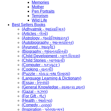
Memories
Mother
Pen Portraits
Terrorism
Wild Life
Best Sellers Books
(Adhyatmik - આધ્યાત્મિક)
(Articles - લેખો)
(Astrology - જ્યોતિષશાસ્ત્ર)
(Autobiography - આત્મચરિત્ર)
(Ayurved - આયૂર્વેદ)
(Biography - જીવનચરિત્રો)
(Child Development - બાળ વિકાસ)
(Child Stories - બાળવાર્તા)
(Computer - કમ્પ્યુટર )
(Cooking - વાનગી)
(Puzzle - કોયડા તથા ઉખાણાં)
(Language Learning & Dictionary)
(Essay - નિબંધો)
(General Knowledge - સામાન્ય જ્ઞાન)
(Gazal - ગઝલ)
(For Gift - ભેટ)
(Health - આરોગ્ય)
(Comedy - હાસ્ય)
(Inspiration - પ્રેરણાત્મક)