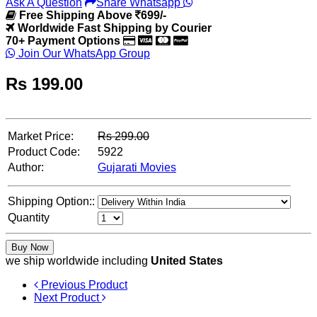
Ask A Question
Share Whatsapp
Free Shipping Above
699/-
Worldwide Fast Shipping by Courier
70+ Payment Options
Join Our WhatsApp Group
Rs
199.00
Market Price:
Rs
299.00
Product Code:
5922
Author:
Gujarati Movies
Shipping Option::
Quantity
Buy Now
we ship worldwide including
United States
Previous Product
Next Product