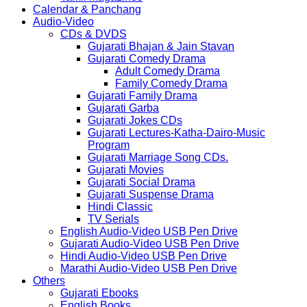
Calendar & Panchang
Audio-Video
CDs & DVDS
Gujarati Bhajan & Jain Stavan
Gujarati Comedy Drama
Adult Comedy Drama
Family Comedy Drama
Gujarati Family Drama
Gujarati Garba
Gujarati Jokes CDs
Gujarati Lectures-Katha-Dairo-Music
Program
Gujarati Marriage Song CDs.
Gujarati Movies
Gujarati Social Drama
Gujarati Suspense Drama
Hindi Classic
TV Serials
English Audio-Video USB Pen Drive
Gujarati Audio-Video USB Pen Drive
Hindi Audio-Video USB Pen Drive
Marathi Audio-Video USB Pen Drive
Others
Gujarati Ebooks
English Books