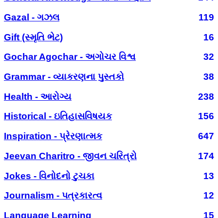
Gazal - ગઝલ
119
Gift (સ્મૃતિ ભેટ)
16
Gochar Agochar - અગોચર વિશ્વ
32
Grammar - વ્યાકરણના પુસ્તકો
38
Health - આરોગ્ય
238
Historical - ઇતિહાસવિષયક
156
Inspiration - પ્રેરણાત્મક
647
Jeevan Charitro - જીવન ચરિત્રો
174
Jokes - વિનોદનો ટુચકા
13
Journalism - પત્રકારત્વ
12
Language Learning
15