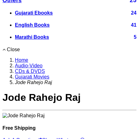
Others
25
Gujarati Ebooks
24
English Books
41
Marathi Books
5
Close
Home
Audio-Video
CDs & DVDS
Gujarati Movies
Jode Rahejo Raj
Jode Rahejo Raj
Free Shipping