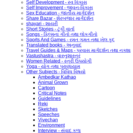
Self Development - સ્વ વિકાસ
Self Improvement - જીવન-વિકાસ
Sex Education - જાતીય માર્ગદર્શન
Share Bazar - શેરબજાર માર્ગદર્શન
shayari - શાયરી
Short Stories - ટૂંકી વાર્તા
Songs - ફિલ્મના ગીતો તથા લોકગીતો
Sports And Games - રમત ગમત તથા ખેલ કૂદ
Translated books - અનુવાદ
Travel Guides & Maps - પ્રવાસ માર્ગદર્શન તથા નક્શા
Vastushastra - વાસ્તુશાસ્ત્ર
Women Related - સ્ત્રી ઉપયોગી
Yoga - યોગ તથા પ્રાણાયામ
Other Subjects - વિવિધ વિષયો
Ambedkar Kathao
Animal Grown
Cartoon
Critical Notes
Guidelines
Reki
Sketches
Speeches
Vivechan
Environment
Interview - સંવાદ કળા