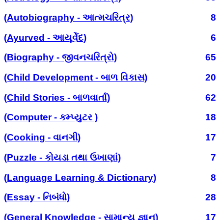
(Autobiography - આત્મચરિત્ર)
8
(Ayurved - આયૂર્વેદ)
6
(Biography - જીવનચરિત્રો)
65
(Child Development - બાળ વિકાસ)
20
(Child Stories - બાળવાર્તા)
62
(Computer - કમ્પ્યુટર )
18
(Cooking - વાનગી)
17
(Puzzle - કોયડા તથા ઉખાણાં)
7
(Language Learning & Dictionary)
8
(Essay - નિબંધો)
28
(General Knowledge - સામાન્ય જ્ઞાન)
17