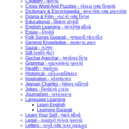
Cookery - વાનગી
Cross Word And Puzzles - કોયડા તથા ઉખાણાં
Dictionary & Encyclopedia - શબ્દકોશ તથા જ્ઞાનકોશ
Drama & Film - નાટકો તથા ફિલ્મ
Educational - શિક્ષણ સંબંધી
English Learning - અંગ્રેજી શીખો
Essay - નિબંધો
Folk Songs Gujarati - ગુજરાતી લોકગીત
General Knowledge - સામાન્ય જ્ઞાન
Gazal - ગઝલ
Gift (સ્મૃતિ ભેટ)
Gochar Agochar - અગોચર વિશ્વ
Grammar - વ્યાકરણના પુસ્તકો
Health - આરોગ્ય
Historical - ઇતિહાસવિષયક
Inspiration - પ્રેરણાત્મક
Jeevan Charitro - જીવન ચરિત્રો
Jokes - વિનોદનો ટુચકા
Journalism - પત્રકારત્વ
Language Learning
Learn English
Learning Gujarati
Learn Your Self - જાતે શીખો
Legal - કાયદાને લગતા પુસ્તકો
Letters - પત્રો તથા પત્ર વ્યવહાર