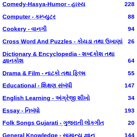
Comedy-Hasya-Humor - હાસ્ય
228
Computer - કમ્પ્યુટર
88
Cookery - વાનગી
94
Cross Word And Puzzles - કોયડા તથા ઉખાણાં
26
Dictionary & Encyclopedia - શબ્દકોશ તથા
જ્ઞાનકોશ
64
Drama & Film - નાટકો તથા ફિલ્મ
55
Educational - શિક્ષણ સંબંધી
147
English Learning - અંગ્રેજી શીખો
34
Essay - નિબંધો
193
Folk Songs Gujarati - ગુજરાતી લોકગીત
20
General Knowledge - સામાન્ય જ્ઞાન
144