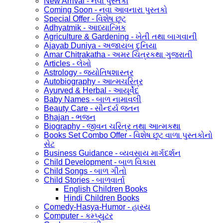
New Arrival - નવા પુસ્તકો
Coming Soon - નવા આવનારા પુસ્તકો
Special Offer - વિશેષ છૂટ
Adhyatmik - આધ્યાત્મિક
Agriculture & Gardening - ખેતી તથા બાગવાની
Ajayab Duniya - અજાયબ દુનિયા
Amar Chitrakatha - અમર ચિત્રકથા ગુજરાતી
Articles - લેખો
Astrology - જ્યોતિષશાસ્ત્ર
Autobiography - આત્મચરિત્ર
Ayurved & Herbal - આયૂર્વેદ
Baby Names - બાળ નામાવલી
Beauty Care - સૌન્દર્ય જતન
Bhajan - ભજન
Biography - જીવન ચરિત્ર તથા આત્મકથા
Books Set Combo Offer - વિશેષ છૂટ વાળા પુસ્તકોનો
સેટ
Business Guidance - વ્યવસાય માર્ગદર્શન
Child Development - બાળ વિકાસ
Child Songs - બાળ ગીતો
Child Stories - બાળવાર્તા
English Children Books
Hindi Children Books
Comedy-Hasya-Humor - હાસ્ય
Computer - કમ્પ્યુટર