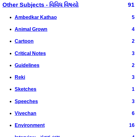
Other Subjects - વિવિધ વિષયો
91
Ambedkar Kathao
5
Animal Grown
4
Cartoon
2
Critical Notes
3
Guidelines
2
Reki
3
Sketches
1
Speeches
3
Vivechan
6
Environment
16