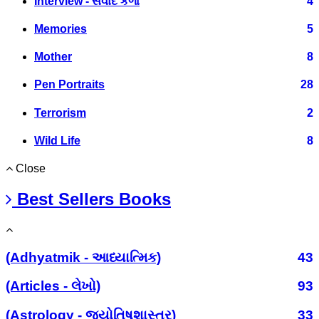
Interview - સંવાદ કળા
4
Memories
5
Mother
8
Pen Portraits
28
Terrorism
2
Wild Life
8
Close
Best Sellers Books
(Adhyatmik - આધ્યાત્મિક)
43
(Articles - લેખો)
93
(Astrology - જ્યોતિષશાસ્ત્ર)
33