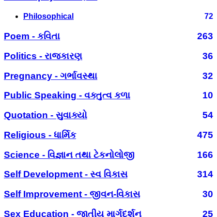
Philosophical
72
Poem - કવિતા
263
Politics - રાજકારણ
36
Pregnancy - ગર્ભાવસ્થા
32
Public Speaking - વક્તુત્વ કળા
10
Quotation - સુવાક્યો
54
Religious - ધાર્મિક
475
Science - વિજ્ઞાન તથા ટેકનોલોજી
166
Self Development - સ્વ વિકાસ
314
Self Improvement - જીવન-વિકાસ
30
Sex Education - જાતીય માર્ગદર્શન
25