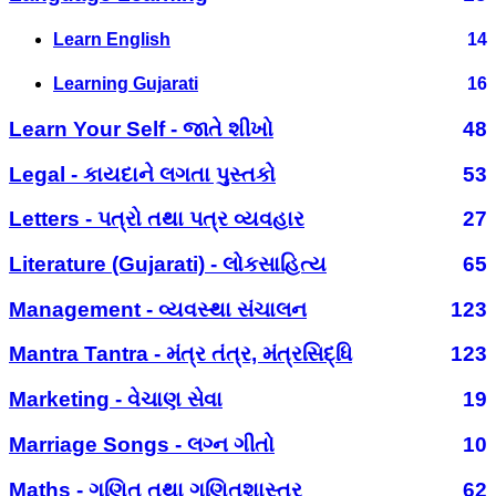
Learn English
14
Learning Gujarati
16
Learn Your Self - જાતે શીખો
48
Legal - કાયદાને લગતા પુસ્તકો
53
Letters - પત્રો તથા પત્ર વ્યવહાર
27
Literature (Gujarati) - લોકસાહિત્ય
65
Management - વ્યવસ્થા સંચાલન
123
Mantra Tantra - મંત્ર તંત્ર, મંત્રસિદ્ધિ
123
Marketing - વેચાણ સેવા
19
Marriage Songs - લગ્ન ગીતો
10
Maths - ગણિત તથા ગણિતશાસ્ત્ર
62