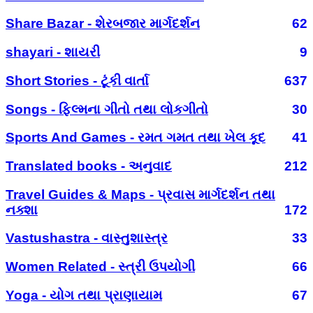
Share Bazar - શેરબજાર માર્ગદર્શન
62
shayari - શાયરી
9
Short Stories - ટૂંકી વાર્તા
637
Songs - ફિલ્મના ગીતો તથા લોકગીતો
30
Sports And Games - રમત ગમત તથા ખેલ કૂદ
41
Translated books - અનુવાદ
212
Travel Guides & Maps - પ્રવાસ માર્ગદર્શન તથા
નક્શા
172
Vastushastra - વાસ્તુશાસ્ત્ર
33
Women Related - સ્ત્રી ઉપયોગી
66
Yoga - યોગ તથા પ્રાણાયામ
67