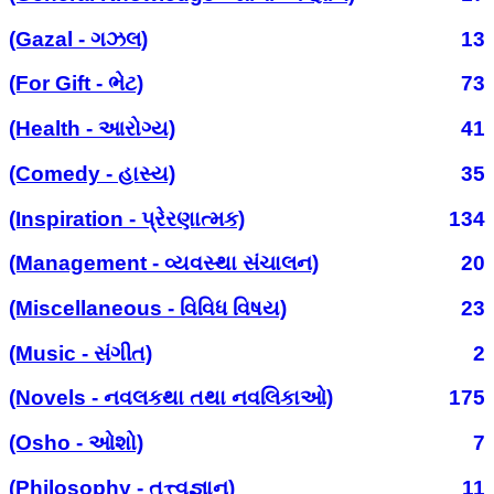
(Gazal - ગઝલ)
13
(For Gift - ભેટ)
73
(Health - આરોગ્ય)
41
(Comedy - હાસ્ય)
35
(Inspiration - પ્રેરણાત્મક)
134
(Management - વ્યવસ્થા સંચાલન)
20
(Miscellaneous - વિવિધ વિષય)
23
(Music - સંગીત)
2
(Novels - નવલકથા તથા નવલિકાઓ)
175
(Osho - ઓશો)
7
(Philosophy - તત્ત્વજ્ઞાન)
11