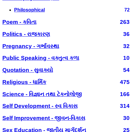
Philosophical
72
Poem - કવિતા
263
Politics - રાજકારણ
36
Pregnancy - ગર્ભાવસ્થા
32
Public Speaking - વક્તુત્વ કળા
10
Quotation - સુવાક્યો
54
Religious - ધાર્મિક
475
Science - વિજ્ઞાન તથા ટેકનોલોજી
166
Self Development - સ્વ વિકાસ
314
Self Improvement - જીવન-વિકાસ
30
Sex Education - જાતીય માર્ગદર્શન
25