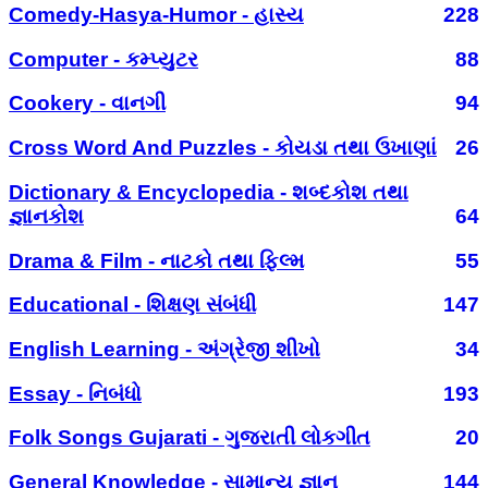
Comedy-Hasya-Humor - હાસ્ય
228
Computer - કમ્પ્યુટર
88
Cookery - વાનગી
94
Cross Word And Puzzles - કોયડા તથા ઉખાણાં
26
Dictionary & Encyclopedia - શબ્દકોશ તથા
જ્ઞાનકોશ
64
Drama & Film - નાટકો તથા ફિલ્મ
55
Educational - શિક્ષણ સંબંધી
147
English Learning - અંગ્રેજી શીખો
34
Essay - નિબંધો
193
Folk Songs Gujarati - ગુજરાતી લોકગીત
20
General Knowledge - સામાન્ય જ્ઞાન
144