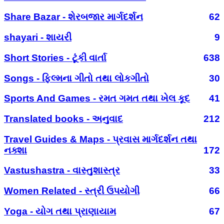
Share Bazar - શેરબજાર માર્ગદર્શન
62
shayari - શાયરી
9
Short Stories - ટૂંકી વાર્તા
638
Songs - ફિલ્મના ગીતો તથા લોકગીતો
30
Sports And Games - રમત ગમત તથા ખેલ કૂદ
41
Translated books - અનુવાદ
212
Travel Guides & Maps - પ્રવાસ માર્ગદર્શન તથા
નક્શા
172
Vastushastra - વાસ્તુશાસ્ત્ર
33
Women Related - સ્ત્રી ઉપયોગી
66
Yoga - યોગ તથા પ્રાણાયામ
67