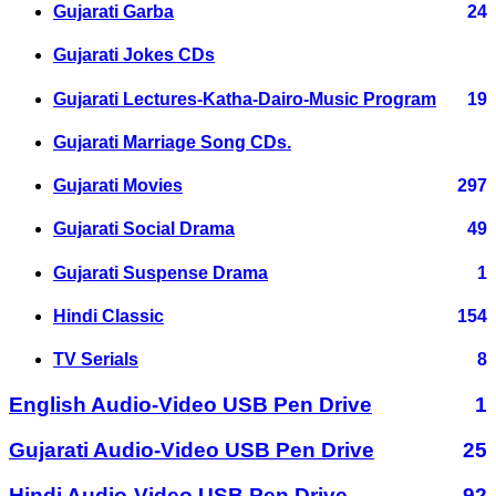
Gujarati Garba
24
Gujarati Jokes CDs
Gujarati Lectures-Katha-Dairo-Music Program
19
Gujarati Marriage Song CDs.
Gujarati Movies
297
Gujarati Social Drama
49
Gujarati Suspense Drama
1
Hindi Classic
154
TV Serials
8
English Audio-Video USB Pen Drive
1
Gujarati Audio-Video USB Pen Drive
25
Hindi Audio-Video USB Pen Drive
92