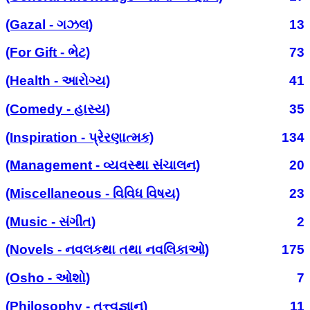
(Gazal - ગઝલ)
13
(For Gift - ભેટ)
73
(Health - આરોગ્ય)
41
(Comedy - હાસ્ય)
35
(Inspiration - પ્રેરણાત્મક)
134
(Management - વ્યવસ્થા સંચાલન)
20
(Miscellaneous - વિવિધ વિષય)
23
(Music - સંગીત)
2
(Novels - નવલકથા તથા નવલિકાઓ)
175
(Osho - ઓશો)
7
(Philosophy - તત્ત્વજ્ઞાન)
11