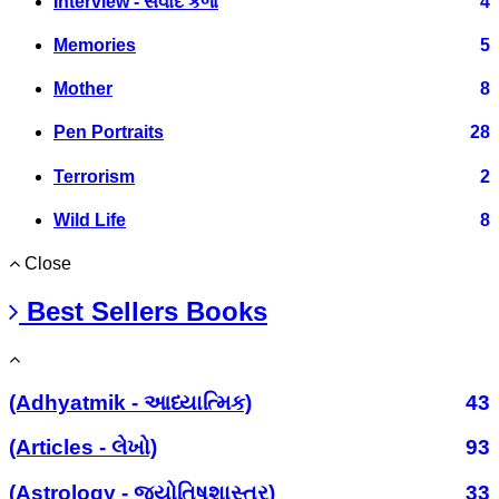
Interview - સંવાદ કળા
4
Memories
5
Mother
8
Pen Portraits
28
Terrorism
2
Wild Life
8
Close
Best Sellers Books
(Adhyatmik - આધ્યાત્મિક)
43
(Articles - લેખો)
93
(Astrology - જ્યોતિષશાસ્ત્ર)
33