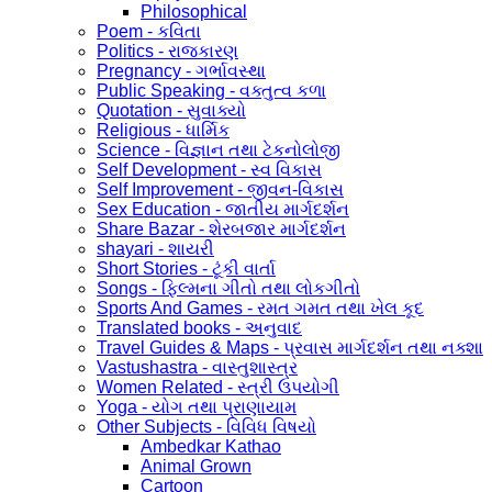
Philosophical
Poem - કવિતા
Politics - રાજકારણ
Pregnancy - ગર્ભાવસ્થા
Public Speaking - વક્તુત્વ કળા
Quotation - સુવાક્યો
Religious - ધાર્મિક
Science - વિજ્ઞાન તથા ટેકનોલોજી
Self Development - સ્વ વિકાસ
Self Improvement - જીવન-વિકાસ
Sex Education - જાતીય માર્ગદર્શન
Share Bazar - શેરબજાર માર્ગદર્શન
shayari - શાયરી
Short Stories - ટૂંકી વાર્તા
Songs - ફિલ્મના ગીતો તથા લોકગીતો
Sports And Games - રમત ગમત તથા ખેલ કૂદ
Translated books - અનુવાદ
Travel Guides & Maps - પ્રવાસ માર્ગદર્શન તથા નક્શા
Vastushastra - વાસ્તુશાસ્ત્ર
Women Related - સ્ત્રી ઉપયોગી
Yoga - યોગ તથા પ્રાણાયામ
Other Subjects - વિવિધ વિષયો
Ambedkar Kathao
Animal Grown
Cartoon