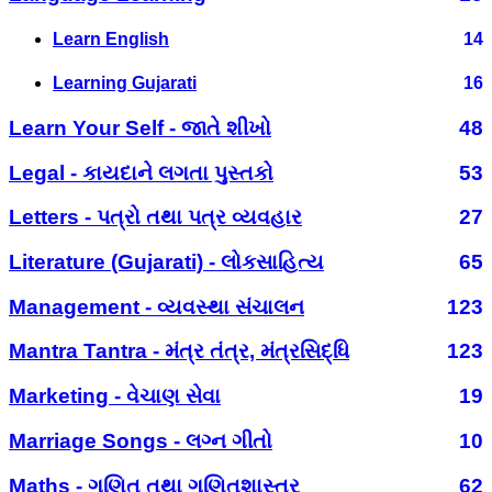
Learn English
14
Learning Gujarati
16
Learn Your Self - જાતે શીખો
48
Legal - કાયદાને લગતા પુસ્તકો
53
Letters - પત્રો તથા પત્ર વ્યવહાર
27
Literature (Gujarati) - લોકસાહિત્ય
65
Management - વ્યવસ્થા સંચાલન
123
Mantra Tantra - મંત્ર તંત્ર, મંત્રસિદ્ધિ
123
Marketing - વેચાણ સેવા
19
Marriage Songs - લગ્ન ગીતો
10
Maths - ગણિત તથા ગણિતશાસ્ત્ર
62