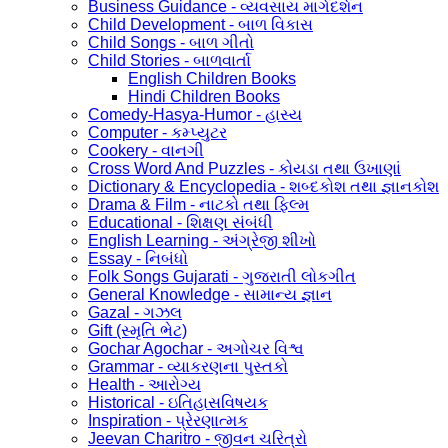
Business Guidance - વ્યવસાય માર્ગદર્શન
Child Development - બાળ વિકાસ
Child Songs - બાળ ગીતો
Child Stories - બાળવાર્તા
English Children Books
Hindi Children Books
Comedy-Hasya-Humor - હાસ્ય
Computer - કમ્પ્યુટર
Cookery - વાનગી
Cross Word And Puzzles - કોયડા તથા ઉખાણાં
Dictionary & Encyclopedia - શબ્દકોશ તથા જ્ઞાનકોશ
Drama & Film - નાટકો તથા ફિલ્મ
Educational - શિક્ષણ સંબંધી
English Learning - અંગ્રેજી શીખો
Essay - નિબંધો
Folk Songs Gujarati - ગુજરાતી લોકગીત
General Knowledge - સામાન્ય જ્ઞાન
Gazal - ગઝલ
Gift (સ્મૃતિ ભેટ)
Gochar Agochar - અગોચર વિશ્વ
Grammar - વ્યાકરણના પુસ્તકો
Health - આરોગ્ય
Historical - ઇતિહાસવિષયક
Inspiration - પ્રેરણાત્મક
Jeevan Charitro - જીવન ચરિત્રો