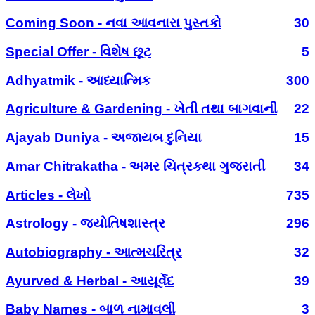
Coming Soon - નવા આવનારા પુસ્તકો
30
Special Offer - વિશેષ છૂટ
5
Adhyatmik - આધ્યાત્મિક
300
Agriculture & Gardening - ખેતી તથા બાગવાની
22
Ajayab Duniya - અજાયબ દુનિયા
15
Amar Chitrakatha - અમર ચિત્રકથા ગુજરાતી
34
Articles - લેખો
735
Astrology - જ્યોતિષશાસ્ત્ર
296
Autobiography - આત્મચરિત્ર
32
Ayurved & Herbal - આયૂર્વેદ
39
Baby Names - બાળ નામાવલી
3