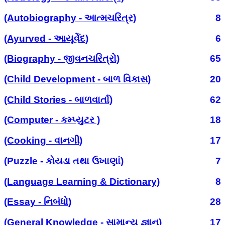
(Autobiography - આત્મચરિત્ર)
8
(Ayurved - આયૂર્વેદ)
6
(Biography - જીવનચરિત્રો)
65
(Child Development - બાળ વિકાસ)
20
(Child Stories - બાળવાર્તા)
62
(Computer - કમ્પ્યુટર )
18
(Cooking - વાનગી)
17
(Puzzle - કોયડા તથા ઉખાણાં)
7
(Language Learning & Dictionary)
8
(Essay - નિબંધો)
28
(General Knowledge - સામાન્ય જ્ઞાન)
17