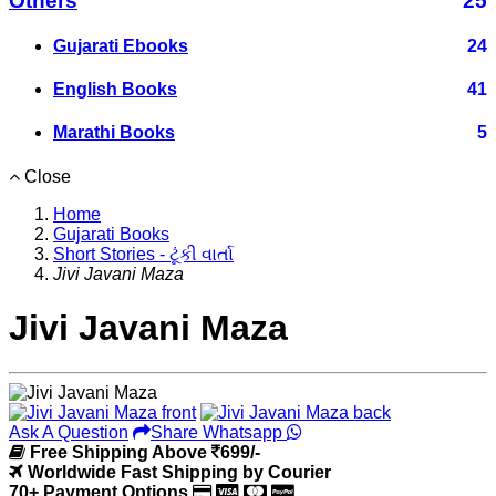
Others
25
Gujarati Ebooks
24
English Books
41
Marathi Books
5
Close
Home
Gujarati Books
Short Stories - ટૂંકી વાર્તા
Jivi Javani Maza
Jivi Javani Maza
Ask A Question
Share Whatsapp
Free Shipping Above
699/-
Worldwide Fast Shipping by Courier
70+ Payment Options