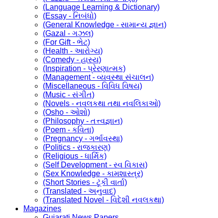
(Language Learning & Dictionary)
(Essay - નિબંધો)
(General Knowledge - સામાન્ય જ્ઞાન)
(Gazal - ગઝલ)
(For Gift - ભેટ)
(Health - આરોગ્ય)
(Comedy - હાસ્ય)
(Inspiration - પ્રેરણાત્મક)
(Management - વ્યવસ્થા સંચાલન)
(Miscellaneous - વિવિધ વિષય)
(Music - સંગીત)
(Novels - નવલકથા તથા નવલિકાઓ)
(Osho - ઓશો)
(Philosophy - તત્ત્વજ્ઞાન)
(Poem - કવિતા)
(Pregnancy - ગર્ભાવસ્થા)
(Politics - રાજકારણ)
(Religious - ધાર્મિક)
(Self Development - સ્વ વિકાસ)
(Sex Knowledge - કામશાસ્ત્ર)
(Short Stories - ટૂંકી વાર્તા)
(Translated - અનુવાદ)
(Translated Novel - વિદેશી નવલકથા)
Magazines
Gujarati News Papers