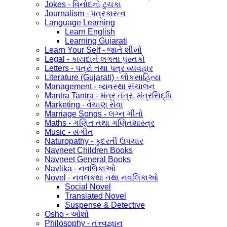
Jokes - વિનોદનો ટુચકા
Journalism - પત્રકારત્વ
Language Learning
Learn English
Learning Gujarati
Learn Your Self - જાતે શીખો
Legal - કાયદાને લગતા પુસ્તકો
Letters - પત્રો તથા પત્ર વ્યવહાર
Literature (Gujarati) - લોકસાહિત્ય
Management - વ્યવસ્થા સંચાલન
Mantra Tantra - મંત્ર તંત્ર, મંત્રસિદ્ધિ
Marketing - વેચાણ સેવા
Marriage Songs - લગ્ન ગીતો
Maths - ગણિત તથા ગણિતશાસ્ત્ર
Music - સંગીત
Naturopathy - કુદરતી ઉપચાર
Navneet Children Books
Navneet General Books
Navlika - નવલિકાઓ
Novel - નવલકથા તથા નવલિકાઓ
Social Novel
Translated Novel
Suspense & Detective
Osho - ઓશો
Philosophy - તત્ત્વજ્ઞાન