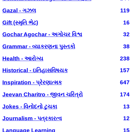
Gazal - ગઝલ
119
Gift (સ્મૃતિ ભેટ)
16
Gochar Agochar - અગોચર વિશ્વ
32
Grammar - વ્યાકરણના પુસ્તકો
38
Health - આરોગ્ય
238
Historical - ઇતિહાસવિષયક
157
Inspiration - પ્રેરણાત્મક
647
Jeevan Charitro - જીવન ચરિત્રો
174
Jokes - વિનોદનો ટુચકા
13
Journalism - પત્રકારત્વ
12
Language Learning
15