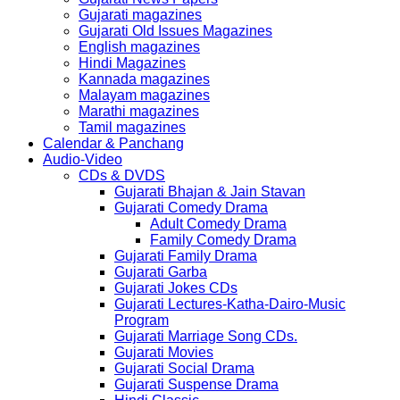
Gujarati magazines
Gujarati Old Issues Magazines
English magazines
Hindi Magazines
Kannada magazines
Malayam magazines
Marathi magazines
Tamil magazines
Calendar & Panchang
Audio-Video
CDs & DVDS
Gujarati Bhajan & Jain Stavan
Gujarati Comedy Drama
Adult Comedy Drama
Family Comedy Drama
Gujarati Family Drama
Gujarati Garba
Gujarati Jokes CDs
Gujarati Lectures-Katha-Dairo-Music
Program
Gujarati Marriage Song CDs.
Gujarati Movies
Gujarati Social Drama
Gujarati Suspense Drama