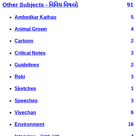
Other Subjects - વિવિધ વિષયો
91
Ambedkar Kathao
5
Animal Grown
4
Cartoon
2
Critical Notes
3
Guidelines
2
Reki
3
Sketches
1
Speeches
3
Vivechan
6
Environment
16