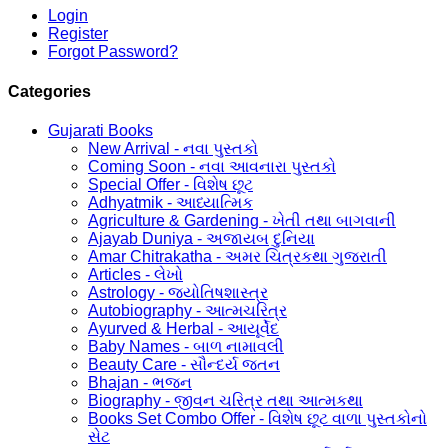
Login
Register
Forgot Password?
Categories
Gujarati Books
New Arrival - નવા પુસ્તકો
Coming Soon - નવા આવનારા પુસ્તકો
Special Offer - વિશેષ છૂટ
Adhyatmik - આધ્યાત્મિક
Agriculture & Gardening - ખેતી તથા બાગવાની
Ajayab Duniya - અજાયબ દુનિયા
Amar Chitrakatha - અમર ચિત્રકથા ગુજરાતી
Articles - લેખો
Astrology - જ્યોતિષશાસ્ત્ર
Autobiography - આત્મચરિત્ર
Ayurved & Herbal - આયૂર્વેદ
Baby Names - બાળ નામાવલી
Beauty Care - સૌન્દર્ય જતન
Bhajan - ભજન
Biography - જીવન ચરિત્ર તથા આત્મકથા
Books Set Combo Offer - વિશેષ છૂટ વાળા પુસ્તકોનો
સેટ