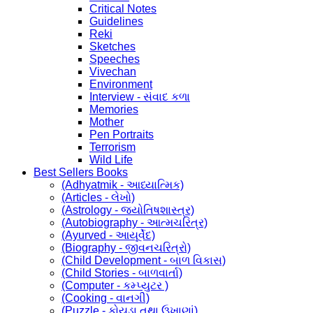
Critical Notes
Guidelines
Reki
Sketches
Speeches
Vivechan
Environment
Interview - સંવાદ કળા
Memories
Mother
Pen Portraits
Terrorism
Wild Life
Best Sellers Books
(Adhyatmik - આધ્યાત્મિક)
(Articles - લેખો)
(Astrology - જ્યોતિષશાસ્ત્ર)
(Autobiography - આત્મચરિત્ર)
(Ayurved - આયૂર્વેદ)
(Biography - જીવનચરિત્રો)
(Child Development - બાળ વિકાસ)
(Child Stories - બાળવાર્તા)
(Computer - કમ્પ્યુટર )
(Cooking - વાનગી)
(Puzzle - કોયડા તથા ઉખાણાં)