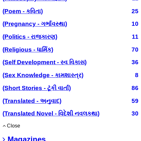
(Poem - કવિતા)
25
(Pregnancy - ગર્ભાવસ્થા)
10
(Politics - રાજકારણ)
11
(Religious - ધાર્મિક)
70
(Self Development - સ્વ વિકાસ)
36
(Sex Knowledge - કામશાસ્ત્ર)
8
(Short Stories - ટૂંકી વાર્તા)
86
(Translated - અનુવાદ)
59
(Translated Novel - વિદેશી નવલકથા)
30
Close
Magazines