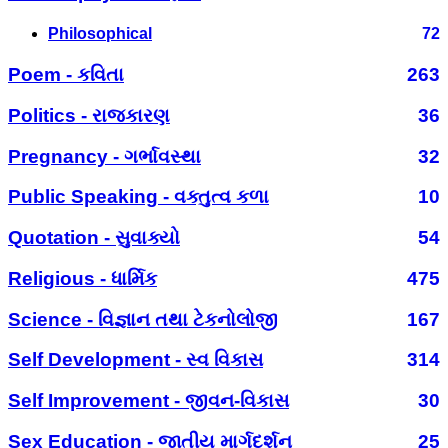
Philosophical
72
Poem - કવિતા
263
Politics - રાજકારણ
36
Pregnancy - ગર્ભાવસ્થા
32
Public Speaking - વક્તુત્વ કળા
10
Quotation - સુવાક્યો
54
Religious - ધાર્મિક
475
Science - વિજ્ઞાન તથા ટેકનોલોજી
167
Self Development - સ્વ વિકાસ
314
Self Improvement - જીવન-વિકાસ
30
Sex Education - જાતીય માર્ગદર્શન
25