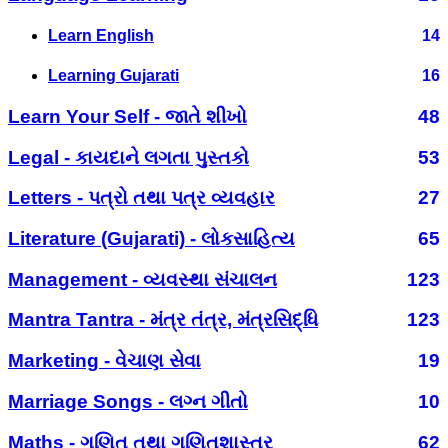
Learn English
14
Learning Gujarati
16
Learn Your Self - જાતે શીખો
48
Legal - કાયદાને લગતા પુસ્તકો
53
Letters - પત્રો તથા પત્ર વ્યવહાર
27
Literature (Gujarati) - લોકસાહિત્ય
65
Management - વ્યવસ્થા સંચાલન
123
Mantra Tantra - મંત્ર તંત્ર, મંત્રસિદ્ધિ
123
Marketing - વેચાણ સેવા
19
Marriage Songs - લગ્ન ગીતો
10
Maths - ગણિત તથા ગણિતશાસ્ત્ર
62