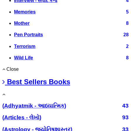
Interview - સંવાદ કળા
4
Memories
5
Mother
8
Pen Portraits
28
Terrorism
2
Wild Life
8
Close
Best Sellers Books
(Adhyatmik - આધ્યાત્મિક)
43
(Articles - લેખો)
93
(Astrology - જ્યોતિષશાસ્ત્ર)
33