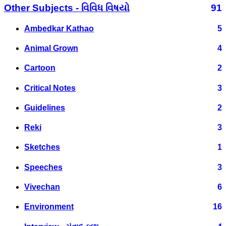
Other Subjects - વિવિધ વિષયો
91
Ambedkar Kathao
5
Animal Grown
4
Cartoon
2
Critical Notes
3
Guidelines
2
Reki
3
Sketches
1
Speeches
3
Vivechan
6
Environment
16