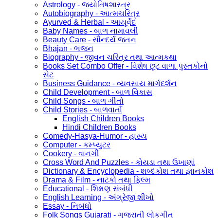
Astrology - જ્યોતિષશાસ્ત્ર
Autobiography - આત્મચરિત્ર
Ayurved & Herbal - આયૂર્વેદ
Baby Names - બાળ નામાવલી
Beauty Care - સૌન્દર્ય જતન
Bhajan - ભજન
Biography - જીવન ચરિત્ર તથા આત્મકથા
Books Set Combo Offer - વિશેષ છૂટ વાળા પુસ્તકોનો
સેટ
Business Guidance - વ્યવસાય માર્ગદર્શન
Child Development - બાળ વિકાસ
Child Songs - બાળ ગીતો
Child Stories - બાળવાર્તા
English Children Books
Hindi Children Books
Comedy-Hasya-Humor - હાસ્ય
Computer - કમ્પ્યુટર
Cookery - વાનગી
Cross Word And Puzzles - કોયડા તથા ઉખાણાં
Dictionary & Encyclopedia - શબ્દકોશ તથા જ્ઞાનકોશ
Drama & Film - નાટકો તથા ફિલ્મ
Educational - શિક્ષણ સંબંધી
English Learning - અંગ્રેજી શીખો
Essay - નિબંધો
Folk Songs Gujarati - ગુજરાતી લોકગીત