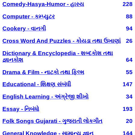
Comedy-Hasya-Humor - હાસ્ય
228
Computer - કમ્પ્યુટર
88
Cookery - વાનગી
94
Cross Word And Puzzles - કોયડા તથા ઉખાણાં
26
Dictionary & Encyclopedia - શબ્દકોશ તથા
જ્ઞાનકોશ
64
Drama & Film - નાટકો તથા ફિલ્મ
55
Educational - શિક્ષણ સંબંધી
147
English Learning - અંગ્રેજી શીખો
34
Essay - નિબંધો
193
Folk Songs Gujarati - ગુજરાતી લોકગીત
20
General Knowledge - સામાન્ય જ્ઞાન
144