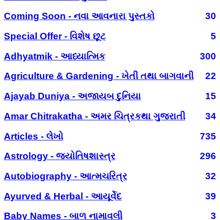
Coming Soon - નવા આવનારા પુસ્તકો
30
Special Offer - વિશેષ છૂટ
5
Adhyatmik - આધ્યાત્મિક
300
Agriculture & Gardening - ખેતી તથા બાગવાની
22
Ajayab Duniya - અજાયબ દુનિયા
15
Amar Chitrakatha - અમર ચિત્રકથા ગુજરાતી
34
Articles - લેખો
735
Astrology - જ્યોતિષશાસ્ત્ર
296
Autobiography - આત્મચરિત્ર
32
Ayurved & Herbal - આયૂર્વેદ
39
Baby Names - બાળ નામાવલી
3