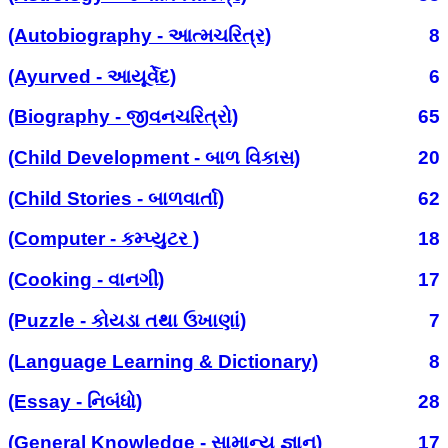
(Autobiography - આત્મચરિત્ર)
8
(Ayurved - આયૂર્વેદ)
6
(Biography - જીવનચરિત્રો)
65
(Child Development - બાળ વિકાસ)
20
(Child Stories - બાળવાર્તા)
62
(Computer - કમ્પ્યુટર )
18
(Cooking - વાનગી)
17
(Puzzle - કોયડા તથા ઉખાણાં)
7
(Language Learning & Dictionary)
8
(Essay - નિબંધો)
28
(General Knowledge - સામાન્ય જ્ઞાન)
17