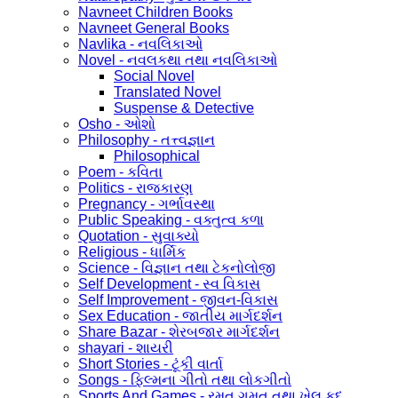
Navneet Children Books
Navneet General Books
Navlika - નવલિકાઓ
Novel - નવલકથા તથા નવલિકાઓ
Social Novel
Translated Novel
Suspense & Detective
Osho - ઓશો
Philosophy - તત્ત્વજ્ઞાન
Philosophical
Poem - કવિતા
Politics - રાજકારણ
Pregnancy - ગર્ભાવસ્થા
Public Speaking - વક્તુત્વ કળા
Quotation - સુવાક્યો
Religious - ધાર્મિક
Science - વિજ્ઞાન તથા ટેકનોલોજી
Self Development - સ્વ વિકાસ
Self Improvement - જીવન-વિકાસ
Sex Education - જાતીય માર્ગદર્શન
Share Bazar - શેરબજાર માર્ગદર્શન
shayari - શાયરી
Short Stories - ટૂંકી વાર્તા
Songs - ફિલ્મના ગીતો તથા લોકગીતો
Sports And Games - રમત ગમત તથા ખેલ કૂદ