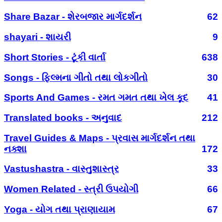
Share Bazar - શેરબજાર માર્ગદર્શન
62
shayari - શાયરી
9
Short Stories - ટૂંકી વાર્તા
638
Songs - ફિલ્મના ગીતો તથા લોકગીતો
30
Sports And Games - રમત ગમત તથા ખેલ કૂદ
41
Translated books - અનુવાદ
212
Travel Guides & Maps - પ્રવાસ માર્ગદર્શન તથા
નક્શા
172
Vastushastra - વાસ્તુશાસ્ત્ર
33
Women Related - સ્ત્રી ઉપયોગી
66
Yoga - યોગ તથા પ્રાણાયામ
67