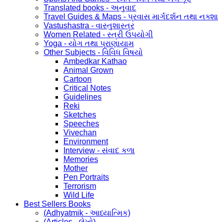
Translated books - અનુવાદ
Travel Guides & Maps - પ્રવાસ માર્ગદર્શન તથા નક્શા
Vastushastra - વાસ્તુશાસ્ત્ર
Women Related - સ્ત્રી ઉપયોગી
Yoga - યોગ તથા પ્રાણાયામ
Other Subjects - વિવિધ વિષયો
Ambedkar Kathao
Animal Grown
Cartoon
Critical Notes
Guidelines
Reki
Sketches
Speeches
Vivechan
Environment
Interview - સંવાદ કળા
Memories
Mother
Pen Portraits
Terrorism
Wild Life
Best Sellers Books
(Adhyatmik - આધ્યાત્મિક)
(Articles - લેખો)