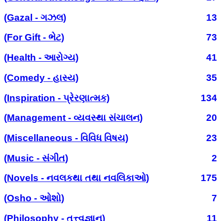
(Gazal - ગઝલ)
13
(For Gift - ભેટ)
73
(Health - આરોગ્ય)
41
(Comedy - હાસ્ય)
35
(Inspiration - પ્રેરણાત્મક)
134
(Management - વ્યવસ્થા સંચાલન)
20
(Miscellaneous - વિવિધ વિષય)
23
(Music - સંગીત)
2
(Novels - નવલકથા તથા નવલિકાઓ)
175
(Osho - ઓશો)
7
(Philosophy - તત્ત્વજ્ઞાન)
11