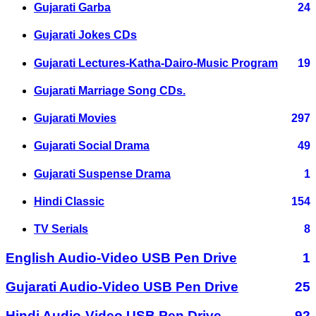
Gujarati Garba
24
Gujarati Jokes CDs
Gujarati Lectures-Katha-Dairo-Music Program
19
Gujarati Marriage Song CDs.
Gujarati Movies
297
Gujarati Social Drama
49
Gujarati Suspense Drama
1
Hindi Classic
154
TV Serials
8
English Audio-Video USB Pen Drive
1
Gujarati Audio-Video USB Pen Drive
25
Hindi Audio-Video USB Pen Drive
92