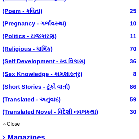
(Poem - કવિતા)
25
(Pregnancy - ગર્ભાવસ્થા)
10
(Politics - રાજકારણ)
11
(Religious - ધાર્મિક)
70
(Self Development - સ્વ વિકાસ)
36
(Sex Knowledge - કામશાસ્ત્ર)
8
(Short Stories - ટૂંકી વાર્તા)
86
(Translated - અનુવાદ)
59
(Translated Novel - વિદેશી નવલકથા)
30
Close
Magazines