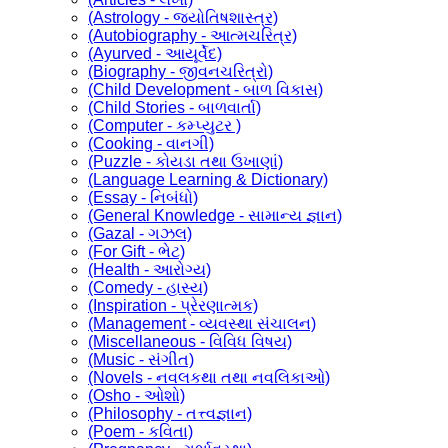
(Astrology - જ્યોતિષશાસ્ત્ર)
(Autobiography - આત્મચરિત્ર)
(Ayurved - આયૂર્વેદ)
(Biography - જીવનચરિત્રો)
(Child Development - બાળ વિકાસ)
(Child Stories - બાળવાર્તા)
(Computer - કમ્પ્યુટર )
(Cooking - વાનગી)
(Puzzle - કોયડા તથા ઉખાણાં)
(Language Learning & Dictionary)
(Essay - નિબંધો)
(General Knowledge - સામાન્ય જ્ઞાન)
(Gazal - ગઝલ)
(For Gift - ભેટ)
(Health - આરોગ્ય)
(Comedy - હાસ્ય)
(Inspiration - પ્રેરણાત્મક)
(Management - વ્યવસ્થા સંચાલન)
(Miscellaneous - વિવિધ વિષય)
(Music - સંગીત)
(Novels - નવલકથા તથા નવલિકાઓ)
(Osho - ઓશો)
(Philosophy - તત્ત્વજ્ઞાન)
(Poem - કવિતા)