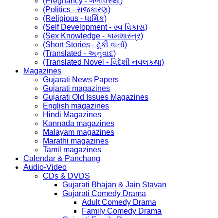
(Pregnancy - ગર્ભાવસ્થા)
(Politics - રાજકારણ)
(Religious - ધાર્મિક)
(Self Development - સ્વ વિકાસ)
(Sex Knowledge - કામશાસ્ત્ર)
(Short Stories - ટૂંકી વાર્તા)
(Translated - અનુવાદ)
(Translated Novel - વિદેશી નવલકથા)
Magazines
Gujarati News Papers
Gujarati magazines
Gujarati Old Issues Magazines
English magazines
Hindi Magazines
Kannada magazines
Malayam magazines
Marathi magazines
Tamil magazines
Calendar & Panchang
Audio-Video
CDs & DVDS
Gujarati Bhajan & Jain Stavan
Gujarati Comedy Drama
Adult Comedy Drama
Family Comedy Drama