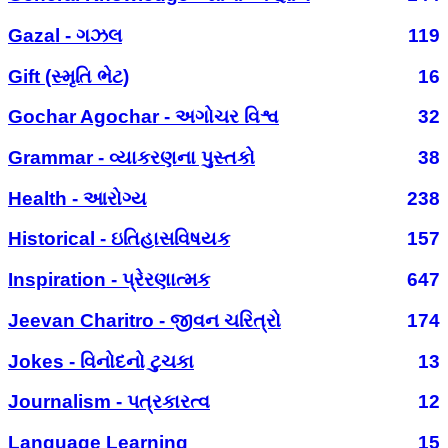
Gazal - ગઝલ
119
Gift (સ્મૃતિ ભેટ)
16
Gochar Agochar - અગોચર વિશ્વ
32
Grammar - વ્યાકરણના પુસ્તકો
38
Health - આરોગ્ય
238
Historical - ઇતિહાસવિષયક
157
Inspiration - પ્રેરણાત્મક
647
Jeevan Charitro - જીવન ચરિત્રો
174
Jokes - વિનોદનો ટુચકા
13
Journalism - પત્રકારત્વ
12
Language Learning
15