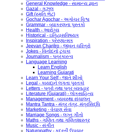
General Knowledge - સામાન્ય જ્ઞાન
Gazal - ગઝલ
Gift (સ્મૃતિ ભેટ)
Gochar Agochar - અગોચર વિશ્વ
Grammar - વ્યાકરણના પુસ્તકો
Health - આરોગ્ય
Historical - ઇતિહાસવિષયક
Inspiration - પ્રેરણાત્મક
Jeevan Charitro - જીવન ચરિત્રો
Jokes - વિનોદનો ટુચકા
Journalism - પત્રકારત્વ
Language Learning
Learn English
Learning Gujarati
Learn Your Self - જાતે શીખો
Legal - કાયદાને લગતા પુસ્તકો
Letters - પત્રો તથા પત્ર વ્યવહાર
Literature (Gujarati) - લોકસાહિત્ય
Management - વ્યવસ્થા સંચાલન
Mantra Tantra - મંત્ર તંત્ર, મંત્રસિદ્ધિ
Marketing - વેચાણ સેવા
Marriage Songs - લગ્ન ગીતો
Maths - ગણિત તથા ગણિતશાસ્ત્ર
Music - સંગીત
Naturopathy - કુદરતી ઉપચાર