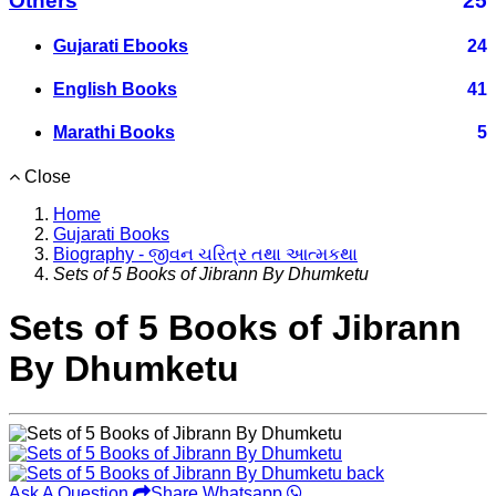
Others
25
Gujarati Ebooks
24
English Books
41
Marathi Books
5
Close
Home
Gujarati Books
Biography - જીવન ચરિત્ર તથા આત્મકથા
Sets of 5 Books of Jibrann By Dhumketu
Sets of 5 Books of Jibrann
By Dhumketu
Ask A Question
Share Whatsapp