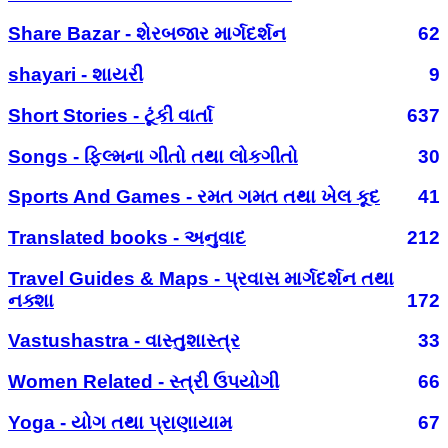
Share Bazar - શેરબજાર માર્ગદર્શન
62
shayari - શાયરી
9
Short Stories - ટૂંકી વાર્તા
637
Songs - ફિલ્મના ગીતો તથા લોકગીતો
30
Sports And Games - રમત ગમત તથા ખેલ કૂદ
41
Translated books - અનુવાદ
212
Travel Guides & Maps - પ્રવાસ માર્ગદર્શન તથા
નક્શા
172
Vastushastra - વાસ્તુશાસ્ત્ર
33
Women Related - સ્ત્રી ઉપયોગી
66
Yoga - યોગ તથા પ્રાણાયામ
67