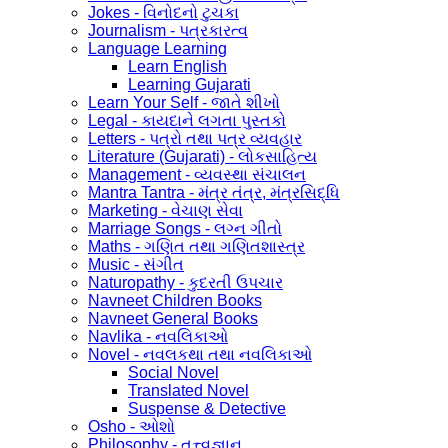
Jokes - વિનોદનો ટુચકા
Journalism - પત્રકારત્વ
Language Learning
Learn English
Learning Gujarati
Learn Your Self - જાતે શીખો
Legal - કાયદાને લગતા પુસ્તકો
Letters - પત્રો તથા પત્ર વ્યવહાર
Literature (Gujarati) - લોકસાહિત્ય
Management - વ્યવસ્થા સંચાલન
Mantra Tantra - મંત્ર તંત્ર, મંત્રસિદ્ધિ
Marketing - વેચાણ સેવા
Marriage Songs - લગ્ન ગીતો
Maths - ગણિત તથા ગણિતશાસ્ત્ર
Music - સંગીત
Naturopathy - કુદરતી ઉપચાર
Navneet Children Books
Navneet General Books
Navlika - નવલિકાઓ
Novel - નવલકથા તથા નવલિકાઓ
Social Novel
Translated Novel
Suspense & Detective
Osho - ઓશો
Philosophy - તત્ત્વજ્ઞાન