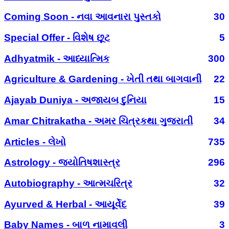
Coming Soon - નવા આવનારા પુસ્તકો
30
Special Offer - વિશેષ છૂટ
5
Adhyatmik - આધ્યાત્મિક
300
Agriculture & Gardening - ખેતી તથા બાગવાની
22
Ajayab Duniya - અજાયબ દુનિયા
15
Amar Chitrakatha - અમર ચિત્રકથા ગુજરાતી
34
Articles - લેખો
735
Astrology - જ્યોતિષશાસ્ત્ર
296
Autobiography - આત્મચરિત્ર
32
Ayurved & Herbal - આયૂર્વેદ
39
Baby Names - બાળ નામાવલી
3