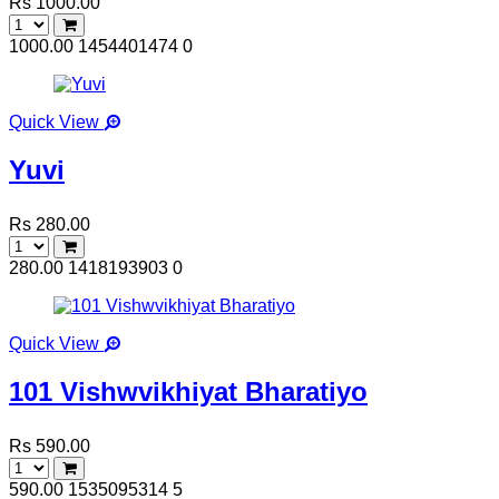
Rs 1000.00
1000.00
1454401474
0
Quick View
Yuvi
Rs 280.00
280.00
1418193903
0
Quick View
101 Vishwvikhiyat Bharatiyo
Rs 590.00
590.00
1535095314
5