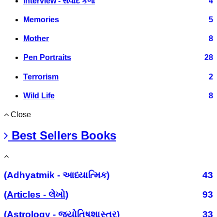
Interview - સંવાદ કળા
4
Memories
5
Mother
8
Pen Portraits
28
Terrorism
2
Wild Life
8
Close
Best Sellers Books
(Adhyatmik - આધ્યાત્મિક)
43
(Articles - લેખો)
93
(Astrology - જ્યોતિષશાસ્ત્ર)
33