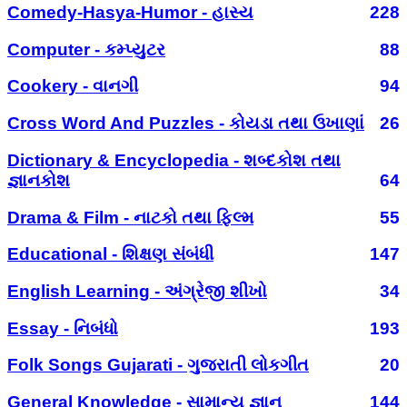
Comedy-Hasya-Humor - હાસ્ય
228
Computer - કમ્પ્યુટર
88
Cookery - વાનગી
94
Cross Word And Puzzles - કોયડા તથા ઉખાણાં
26
Dictionary & Encyclopedia - શબ્દકોશ તથા
જ્ઞાનકોશ
64
Drama & Film - નાટકો તથા ફિલ્મ
55
Educational - શિક્ષણ સંબંધી
147
English Learning - અંગ્રેજી શીખો
34
Essay - નિબંધો
193
Folk Songs Gujarati - ગુજરાતી લોકગીત
20
General Knowledge - સામાન્ય જ્ઞાન
144