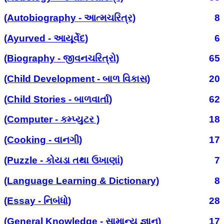
(Autobiography - આત્મચરિત્ર)
8
(Ayurved - આયૂર્વેદ)
6
(Biography - જીવનચરિત્રો)
65
(Child Development - બાળ વિકાસ)
20
(Child Stories - બાળવાર્તા)
62
(Computer - કમ્પ્યુટર )
18
(Cooking - વાનગી)
17
(Puzzle - કોયડા તથા ઉખાણાં)
7
(Language Learning & Dictionary)
8
(Essay - નિબંધો)
28
(General Knowledge - સામાન્ય જ્ઞાન)
17