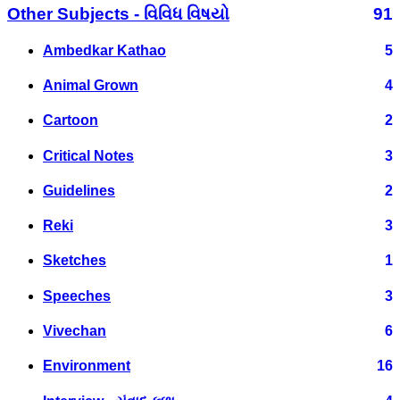
Other Subjects - વિવિધ વિષયો
91
Ambedkar Kathao
5
Animal Grown
4
Cartoon
2
Critical Notes
3
Guidelines
2
Reki
3
Sketches
1
Speeches
3
Vivechan
6
Environment
16