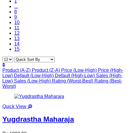
1
...
8
9
10
11
12
13
14
15
Product (A-Z)
Product (Z-A)
Price (Low-High)
Price (High-
Low)
Default (Low-High)
Default (High-Low)
Sales (High-
Low)
Sales (Low-High)
Rating (Worst-Best)
Rating (Best-
Worst)
Quick View
Yugdrastha Maharaja