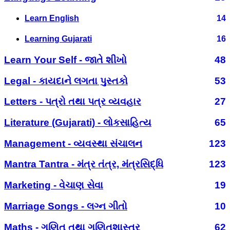
Learn English
14
Learning Gujarati
16
Learn Your Self - જાતે શીખો
48
Legal - કાયદાને લગતા પુસ્તકો
53
Letters - પત્રો તથા પત્ર વ્યવહાર
27
Literature (Gujarati) - લોકસાહિત્ય
65
Management - વ્યવસ્થા સંચાલન
123
Mantra Tantra - મંત્ર તંત્ર, મંત્રસિદ્ધિ
123
Marketing - વેચાણ સેવા
19
Marriage Songs - લગ્ન ગીતો
10
Maths - ગણિત તથા ગણિતશાસ્ત્ર
62