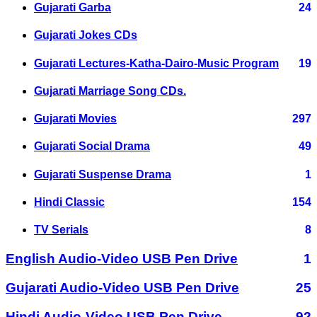
Gujarati Garba
24
Gujarati Jokes CDs
Gujarati Lectures-Katha-Dairo-Music Program
19
Gujarati Marriage Song CDs.
Gujarati Movies
297
Gujarati Social Drama
49
Gujarati Suspense Drama
1
Hindi Classic
154
TV Serials
8
English Audio-Video USB Pen Drive
1
Gujarati Audio-Video USB Pen Drive
25
Hindi Audio-Video USB Pen Drive
92