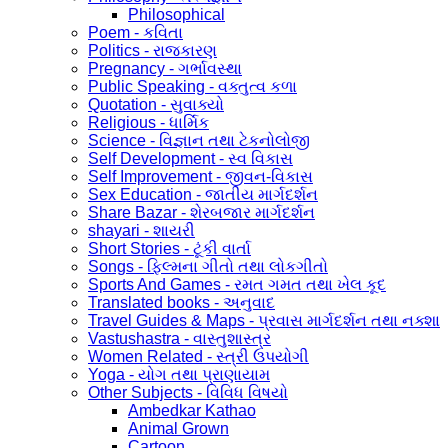
Philosophical
Poem - કવિતા
Politics - રાજકારણ
Pregnancy - ગર્ભાવસ્થા
Public Speaking - વક્તુત્વ કળા
Quotation - સુવાક્યો
Religious - ધાર્મિક
Science - વિજ્ઞાન તથા ટેકનોલોજી
Self Development - સ્વ વિકાસ
Self Improvement - જીવન-વિકાસ
Sex Education - જાતીય માર્ગદર્શન
Share Bazar - શેરબજાર માર્ગદર્શન
shayari - શાયરી
Short Stories - ટૂંકી વાર્તા
Songs - ફિલ્મના ગીતો તથા લોકગીતો
Sports And Games - રમત ગમત તથા ખેલ કૂદ
Translated books - અનુવાદ
Travel Guides & Maps - પ્રવાસ માર્ગદર્શન તથા નક્શા
Vastushastra - વાસ્તુશાસ્ત્ર
Women Related - સ્ત્રી ઉપયોગી
Yoga - યોગ તથા પ્રાણાયામ
Other Subjects - વિવિધ વિષયો
Ambedkar Kathao
Animal Grown
Cartoon