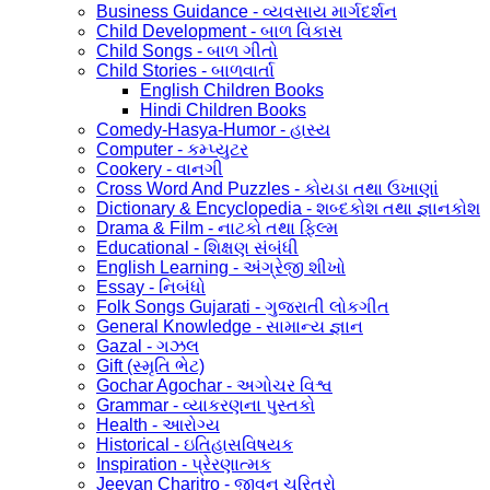
Business Guidance - વ્યવસાય માર્ગદર્શન
Child Development - બાળ વિકાસ
Child Songs - બાળ ગીતો
Child Stories - બાળવાર્તા
English Children Books
Hindi Children Books
Comedy-Hasya-Humor - હાસ્ય
Computer - કમ્પ્યુટર
Cookery - વાનગી
Cross Word And Puzzles - કોયડા તથા ઉખાણાં
Dictionary & Encyclopedia - શબ્દકોશ તથા જ્ઞાનકોશ
Drama & Film - નાટકો તથા ફિલ્મ
Educational - શિક્ષણ સંબંધી
English Learning - અંગ્રેજી શીખો
Essay - નિબંધો
Folk Songs Gujarati - ગુજરાતી લોકગીત
General Knowledge - સામાન્ય જ્ઞાન
Gazal - ગઝલ
Gift (સ્મૃતિ ભેટ)
Gochar Agochar - અગોચર વિશ્વ
Grammar - વ્યાકરણના પુસ્તકો
Health - આરોગ્ય
Historical - ઇતિહાસવિષયક
Inspiration - પ્રેરણાત્મક
Jeevan Charitro - જીવન ચરિત્રો