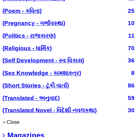
(Poem - કવિતા)
25
(Pregnancy - ગર્ભાવસ્થા)
10
(Politics - રાજકારણ)
11
(Religious - ધાર્મિક)
70
(Self Development - સ્વ વિકાસ)
36
(Sex Knowledge - કામશાસ્ત્ર)
8
(Short Stories - ટૂંકી વાર્તા)
86
(Translated - અનુવાદ)
59
(Translated Novel - વિદેશી નવલકથા)
30
Close
Magazines