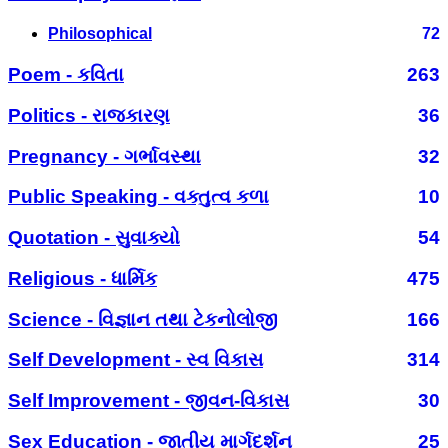
Philosophical
72
Poem - કવિતા
263
Politics - રાજકારણ
36
Pregnancy - ગર્ભાવસ્થા
32
Public Speaking - વક્તુત્વ કળા
10
Quotation - સુવાક્યો
54
Religious - ધાર્મિક
475
Science - વિજ્ઞાન તથા ટેકનોલોજી
166
Self Development - સ્વ વિકાસ
314
Self Improvement - જીવન-વિકાસ
30
Sex Education - જાતીય માર્ગદર્શન
25