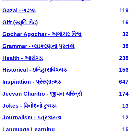
Gazal - ગઝલ
119
Gift (સ્મૃતિ ભેટ)
16
Gochar Agochar - અગોચર વિશ્વ
32
Grammar - વ્યાકરણના પુસ્તકો
38
Health - આરોગ્ય
238
Historical - ઇતિહાસવિષયક
156
Inspiration - પ્રેરણાત્મક
647
Jeevan Charitro - જીવન ચરિત્રો
174
Jokes - વિનોદનો ટુચકા
13
Journalism - પત્રકારત્વ
12
Language Learning
15