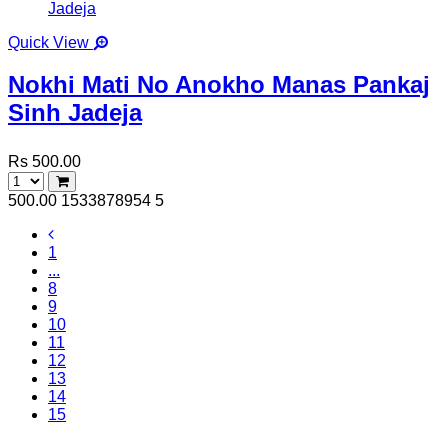
Quick View
Nokhi Mati No Anokho Manas Pankaj
Sinh Jadeja
Rs 500.00
500.00
1533878954
5
1
...
8
9
10
11
12
13
14
15