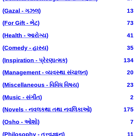
(Gazal - ગઝલ)
13
(For Gift - ભેટ)
73
(Health - આરોગ્ય)
41
(Comedy - હાસ્ય)
35
(Inspiration - પ્રેરણાત્મક)
134
(Management - વ્યવસ્થા સંચાલન)
20
(Miscellaneous - વિવિધ વિષય)
23
(Music - સંગીત)
2
(Novels - નવલકથા તથા નવલિકાઓ)
175
(Osho - ઓશો)
7
(Philosophy - તત્ત્વજ્ઞાન)
11