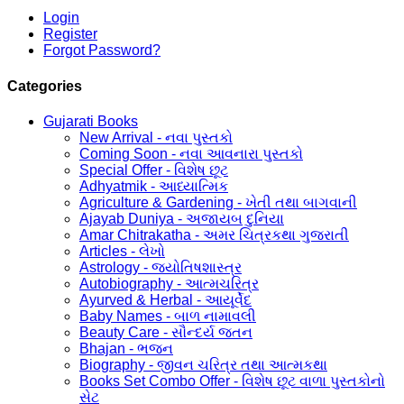
Login
Register
Forgot Password?
Categories
Gujarati Books
New Arrival - નવા પુસ્તકો
Coming Soon - નવા આવનારા પુસ્તકો
Special Offer - વિશેષ છૂટ
Adhyatmik - આધ્યાત્મિક
Agriculture & Gardening - ખેતી તથા બાગવાની
Ajayab Duniya - અજાયબ દુનિયા
Amar Chitrakatha - અમર ચિત્રકથા ગુજરાતી
Articles - લેખો
Astrology - જ્યોતિષશાસ્ત્ર
Autobiography - આત્મચરિત્ર
Ayurved & Herbal - આયૂર્વેદ
Baby Names - બાળ નામાવલી
Beauty Care - સૌન્દર્ય જતન
Bhajan - ભજન
Biography - જીવન ચરિત્ર તથા આત્મકથા
Books Set Combo Offer - વિશેષ છૂટ વાળા પુસ્તકોનો
સેટ