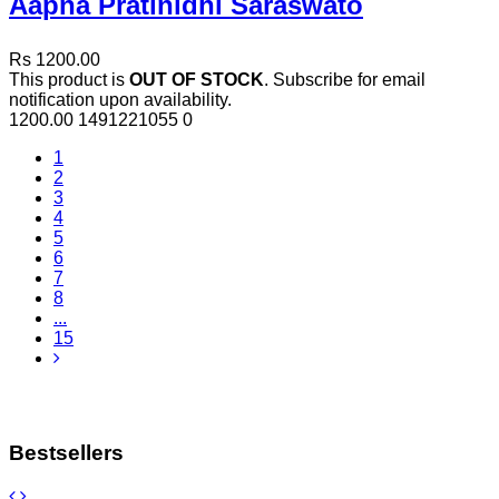
Aapna Pratinidhi Saraswato
Rs 1200.00
This product is
OUT OF STOCK
. Subscribe for email
notification upon availability.
1200.00
1491221055
0
1
2
3
4
5
6
7
8
...
15
Bestsellers