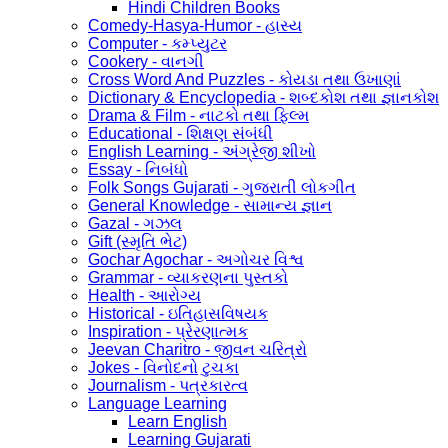
Hindi Children Books
Comedy-Hasya-Humor - હાસ્ય
Computer - કમ્પ્યુટર
Cookery - વાનગી
Cross Word And Puzzles - કોયડા તથા ઉખાણાં
Dictionary & Encyclopedia - શબ્દકોશ તથા જ્ઞાનકોશ
Drama & Film - નાટકો તથા ફિલ્મ
Educational - શિક્ષણ સંબંધી
English Learning - અંગ્રેજી શીખો
Essay - નિબંધો
Folk Songs Gujarati - ગુજરાતી લોકગીત
General Knowledge - સામાન્ય જ્ઞાન
Gazal - ગઝલ
Gift (સ્મૃતિ ભેટ)
Gochar Agochar - અગોચર વિશ્વ
Grammar - વ્યાકરણના પુસ્તકો
Health - આરોગ્ય
Historical - ઇતિહાસવિષયક
Inspiration - પ્રેરણાત્મક
Jeevan Charitro - જીવન ચરિત્રો
Jokes - વિનોદનો ટુચકા
Journalism - પત્રકારત્વ
Language Learning
Learn English
Learning Gujarati