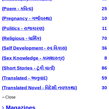
(Poem - કવિતા)
25
(Pregnancy - ગર્ભાવસ્થા)
10
(Politics - રાજકારણ)
11
(Religious - ધાર્મિક)
70
(Self Development - સ્વ વિકાસ)
36
(Sex Knowledge - કામશાસ્ત્ર)
8
(Short Stories - ટૂંકી વાર્તા)
86
(Translated - અનુવાદ)
59
(Translated Novel - વિદેશી નવલકથા)
30
Close
Magazines