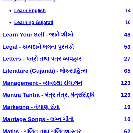
Learn English
14
Learning Gujarati
16
Learn Your Self - જાતે શીખો
48
Legal - કાયદાને લગતા પુસ્તકો
53
Letters - પત્રો તથા પત્ર વ્યવહાર
27
Literature (Gujarati) - લોકસાહિત્ય
65
Management - વ્યવસ્થા સંચાલન
123
Mantra Tantra - મંત્ર તંત્ર, મંત્રસિદ્ધિ
123
Marketing - વેચાણ સેવા
19
Marriage Songs - લગ્ન ગીતો
10
Maths - ગણિત તથા ગણિતશાસ્ત્ર
62