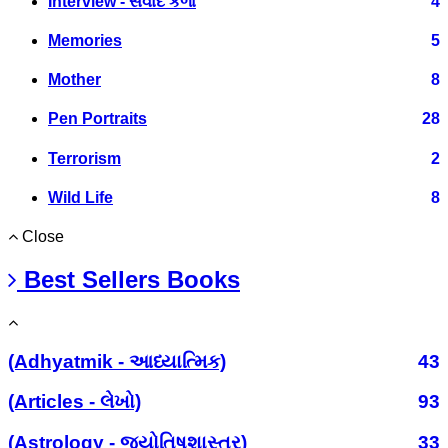
Interview - સંવાદ કળા
4
Memories
5
Mother
8
Pen Portraits
28
Terrorism
2
Wild Life
8
Close
Best Sellers Books
(Adhyatmik - આધ્યાત્મિક)
43
(Articles - લેખો)
93
(Astrology - જ્યોતિષશાસ્ત્ર)
33