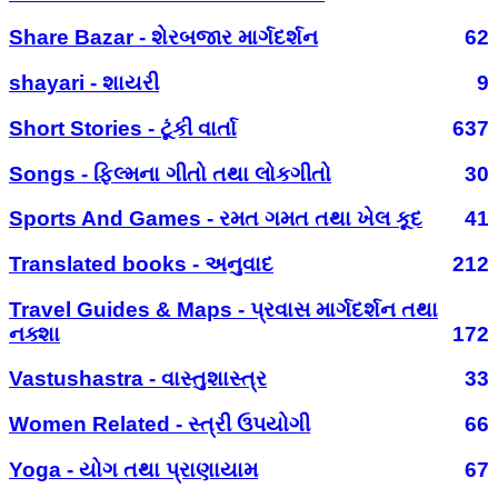
Share Bazar - શેરબજાર માર્ગદર્શન
62
shayari - શાયરી
9
Short Stories - ટૂંકી વાર્તા
637
Songs - ફિલ્મના ગીતો તથા લોકગીતો
30
Sports And Games - રમત ગમત તથા ખેલ કૂદ
41
Translated books - અનુવાદ
212
Travel Guides & Maps - પ્રવાસ માર્ગદર્શન તથા
નક્શા
172
Vastushastra - વાસ્તુશાસ્ત્ર
33
Women Related - સ્ત્રી ઉપયોગી
66
Yoga - યોગ તથા પ્રાણાયામ
67