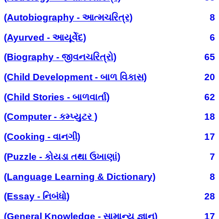
(Autobiography - આત્મચરિત્ર)
8
(Ayurved - આયૂર્વેદ)
6
(Biography - જીવનચરિત્રો)
65
(Child Development - બાળ વિકાસ)
20
(Child Stories - બાળવાર્તા)
62
(Computer - કમ્પ્યુટર )
18
(Cooking - વાનગી)
17
(Puzzle - કોયડા તથા ઉખાણાં)
7
(Language Learning & Dictionary)
8
(Essay - નિબંધો)
28
(General Knowledge - સામાન્ય જ્ઞાન)
17