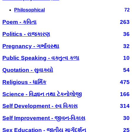
Philosophical
72
Poem - કવિતા
263
Politics - રાજકારણ
36
Pregnancy - ગર્ભાવસ્થા
32
Public Speaking - વક્તુત્વ કળા
10
Quotation - સુવાક્યો
54
Religious - ધાર્મિક
475
Science - વિજ્ઞાન તથા ટેકનોલોજી
166
Self Development - સ્વ વિકાસ
314
Self Improvement - જીવન-વિકાસ
30
Sex Education - જાતીય માર્ગદર્શન
25