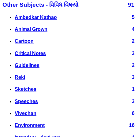
Other Subjects - વિવિધ વિષયો
91
Ambedkar Kathao
5
Animal Grown
4
Cartoon
2
Critical Notes
3
Guidelines
2
Reki
3
Sketches
1
Speeches
3
Vivechan
6
Environment
16