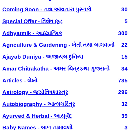
Coming Soon - નવા આવનારા પુસ્તકો
30
Special Offer - વિશેષ છૂટ
5
Adhyatmik - આધ્યાત્મિક
300
Agriculture & Gardening - ખેતી તથા બાગવાની
22
Ajayab Duniya - અજાયબ દુનિયા
15
Amar Chitrakatha - અમર ચિત્રકથા ગુજરાતી
34
Articles - લેખો
735
Astrology - જ્યોતિષશાસ્ત્ર
296
Autobiography - આત્મચરિત્ર
32
Ayurved & Herbal - આયૂર્વેદ
39
Baby Names - બાળ નામાવલી
3