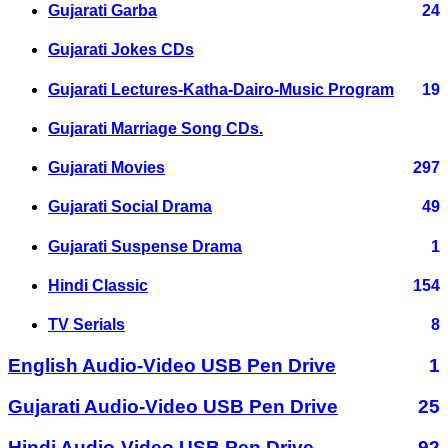
Gujarati Garba
24
Gujarati Jokes CDs
Gujarati Lectures-Katha-Dairo-Music Program
19
Gujarati Marriage Song CDs.
Gujarati Movies
297
Gujarati Social Drama
49
Gujarati Suspense Drama
1
Hindi Classic
154
TV Serials
8
English Audio-Video USB Pen Drive
1
Gujarati Audio-Video USB Pen Drive
25
Hindi Audio-Video USB Pen Drive
92