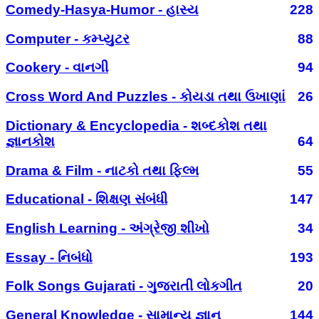
Comedy-Hasya-Humor - હાસ્ય
228
Computer - કમ્પ્યુટર
88
Cookery - વાનગી
94
Cross Word And Puzzles - કોયડા તથા ઉખાણાં
26
Dictionary & Encyclopedia - શબ્દકોશ તથા
જ્ઞાનકોશ
64
Drama & Film - નાટકો તથા ફિલ્મ
55
Educational - શિક્ષણ સંબંધી
147
English Learning - અંગ્રેજી શીખો
34
Essay - નિબંધો
193
Folk Songs Gujarati - ગુજરાતી લોકગીત
20
General Knowledge - સામાન્ય જ્ઞાન
144