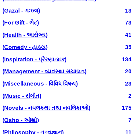
(Gazal - ગઝલ)
13
(For Gift - ભેટ)
73
(Health - આરોગ્ય)
41
(Comedy - હાસ્ય)
35
(Inspiration - પ્રેરણાત્મક)
134
(Management - વ્યવસ્થા સંચાલન)
20
(Miscellaneous - વિવિધ વિષય)
23
(Music - સંગીત)
2
(Novels - નવલકથા તથા નવલિકાઓ)
175
(Osho - ઓશો)
7
(Philosophy - તત્ત્વજ્ઞાન)
11