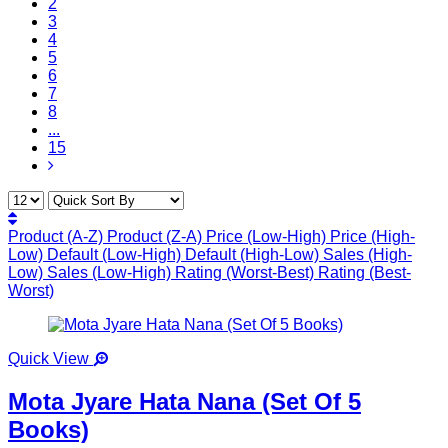
2
3
4
5
6
7
8
...
15
Product (A-Z)
Product (Z-A)
Price (Low-High)
Price (High-
Low)
Default (Low-High)
Default (High-Low)
Sales (High-
Low)
Sales (Low-High)
Rating (Worst-Best)
Rating (Best-
Worst)
Quick View
Mota Jyare Hata Nana (Set Of 5
Books)