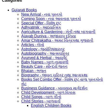
Categories
Gujarati Books
New Arrival - નવા પુસ્તકો
Coming Soon - નવા આવનારા પુસ્તકો
Special Offer - વિશેષ છૂટ
Adhyatmik - આધ્યાત્મિક
Agriculture & Gardening - ખેતી તથા બાગવાની
Ajayab Duniya - અજાયબ દુનિયા
Amar Chitrakatha - અમર ચિત્રકથા ગુજરાતી
Articles - લેખો
Astrology - જ્યોતિષશાસ્ત્ર
Autobiography - આત્મચરિત્ર
Ayurved & Herbal - આયૂર્વેદ
Baby Names - બાળ નામાવલી
Beauty Care - સૌન્દર્ય જતન
Bhajan - ભજન
Biography - જીવન ચરિત્ર તથા આત્મકથા
Books Set Combo Offer - વિશેષ છૂટ વાળા પુસ્તકોનો
સેટ
Business Guidance - વ્યવસાય માર્ગદર્શન
Child Development - બાળ વિકાસ
Child Songs - બાળ ગીતો
Child Stories - બાળવાર્તા
English Children Books