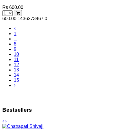
Rs 600.00
600.00
1436273467
0
1
...
8
9
10
11
12
13
14
15
Bestsellers