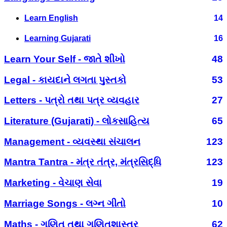
Learn English
14
Learning Gujarati
16
Learn Your Self - જાતે શીખો
48
Legal - કાયદાને લગતા પુસ્તકો
53
Letters - પત્રો તથા પત્ર વ્યવહાર
27
Literature (Gujarati) - લોકસાહિત્ય
65
Management - વ્યવસ્થા સંચાલન
123
Mantra Tantra - મંત્ર તંત્ર, મંત્રસિદ્ધિ
123
Marketing - વેચાણ સેવા
19
Marriage Songs - લગ્ન ગીતો
10
Maths - ગણિત તથા ગણિતશાસ્ત્ર
62