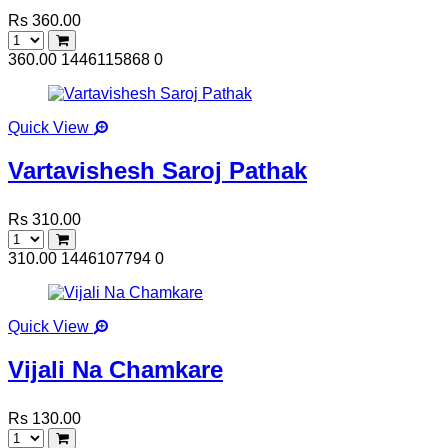
Rs 360.00
360.00
1446115868
0
Quick View
Vartavishesh Saroj Pathak
Rs 310.00
310.00
1446107794
0
Quick View
Vijali Na Chamkare
Rs 130.00