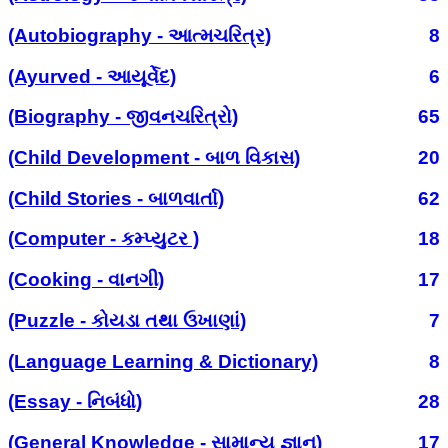
(Autobiography - આત્મચરિત્ર)
8
(Ayurved - આયૂર્વેદ)
6
(Biography - જીવનચરિત્રો)
65
(Child Development - બાળ વિકાસ)
20
(Child Stories - બાળવાર્તા)
62
(Computer - કમ્પ્યુટર )
18
(Cooking - વાનગી)
17
(Puzzle - કોયડા તથા ઉખાણાં)
7
(Language Learning & Dictionary)
8
(Essay - નિબંધો)
28
(General Knowledge - સામાન્ય જ્ઞાન)
17