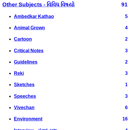
Other Subjects - વિવિધ વિષયો
91
Ambedkar Kathao
5
Animal Grown
4
Cartoon
2
Critical Notes
3
Guidelines
2
Reki
3
Sketches
1
Speeches
3
Vivechan
6
Environment
16