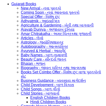
Gujarati Books
New Arrival - નવા પુસ્તકો
Coming Soon - નવા આવનારા પુસ્તકો
Special Offer - વિશેષ છૂટ
Adhyatmik - આધ્યાત્મિક
Agriculture & Gardening - ખેતી તથા બાગવાની
Ajayab Duniya - અજાયબ દુનિયા
Amar Chitrakatha - અમર ચિત્રકથા ગુજરાતી
Articles - લેખો
Astrology - જ્યોતિષશાસ્ત્ર
Autobiography - આત્મચરિત્ર
Ayurved & Herbal - આયૂર્વેદ
Baby Names - બાળ નામાવલી
Beauty Care - સૌન્દર્ય જતન
Bhajan - ભજન
Biography - જીવન ચરિત્ર તથા આત્મકથા
Books Set Combo Offer - વિશેષ છૂટ વાળા પુસ્તકોનો
સેટ
Business Guidance - વ્યવસાય માર્ગદર્શન
Child Development - બાળ વિકાસ
Child Songs - બાળ ગીતો
Child Stories - બાળવાર્તા
English Children Books
Hindi Children Books