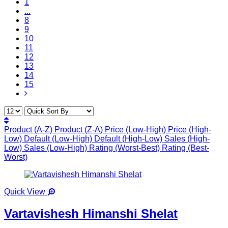
1
...
8
9
10
11
12
13
14
15
Product (A-Z)
Product (Z-A)
Price (Low-High)
Price (High-
Low)
Default (Low-High)
Default (High-Low)
Sales (High-
Low)
Sales (Low-High)
Rating (Worst-Best)
Rating (Best-
Worst)
Quick View
Vartavishesh Himanshi Shelat