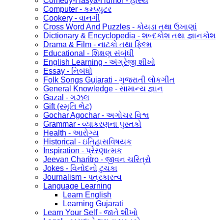
Comedy-Hasya-Humor - હાસ્ય
Computer - કમ્પ્યુટર
Cookery - વાનગી
Cross Word And Puzzles - કોયડા તથા ઉખાણાં
Dictionary & Encyclopedia - શબ્દકોશ તથા જ્ઞાનકોશ
Drama & Film - નાટકો તથા ફિલ્મ
Educational - શિક્ષણ સંબંધી
English Learning - અંગ્રેજી શીખો
Essay - નિબંધો
Folk Songs Gujarati - ગુજરાતી લોકગીત
General Knowledge - સામાન્ય જ્ઞાન
Gazal - ગઝલ
Gift (સ્મૃતિ ભેટ)
Gochar Agochar - અગોચર વિશ્વ
Grammar - વ્યાકરણના પુસ્તકો
Health - આરોગ્ય
Historical - ઇતિહાસવિષયક
Inspiration - પ્રેરણાત્મક
Jeevan Charitro - જીવન ચરિત્રો
Jokes - વિનોદનો ટુચકા
Journalism - પત્રકારત્વ
Language Learning
Learn English
Learning Gujarati
Learn Your Self - જાતે શીખો