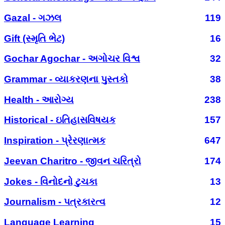
Gazal - ગઝલ
119
Gift (સ્મૃતિ ભેટ)
16
Gochar Agochar - અગોચર વિશ્વ
32
Grammar - વ્યાકરણના પુસ્તકો
38
Health - આરોગ્ય
238
Historical - ઇતિહાસવિષયક
157
Inspiration - પ્રેરણાત્મક
647
Jeevan Charitro - જીવન ચરિત્રો
174
Jokes - વિનોદનો ટુચકા
13
Journalism - પત્રકારત્વ
12
Language Learning
15