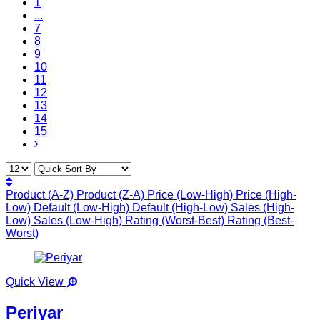
1
...
7
8
9
10
11
12
13
14
15
Product (A-Z)
Product (Z-A)
Price (Low-High)
Price (High-
Low)
Default (Low-High)
Default (High-Low)
Sales (High-
Low)
Sales (Low-High)
Rating (Worst-Best)
Rating (Best-
Worst)
Quick View
Periyar