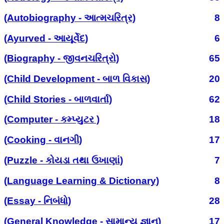
(Autobiography - આત્મચરિત્ર)
8
(Ayurved - આયૂર્વેદ)
6
(Biography - જીવનચરિત્રો)
65
(Child Development - બાળ વિકાસ)
20
(Child Stories - બાળવાર્તા)
62
(Computer - કમ્પ્યુટર )
18
(Cooking - વાનગી)
17
(Puzzle - કોયડા તથા ઉખાણાં)
7
(Language Learning & Dictionary)
8
(Essay - નિબંધો)
28
(General Knowledge - સામાન્ય જ્ઞાન)
17