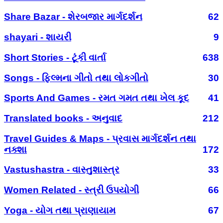
Share Bazar - શેરબજાર માર્ગદર્શન
62
shayari - શાયરી
9
Short Stories - ટૂંકી વાર્તા
638
Songs - ફિલ્મના ગીતો તથા લોકગીતો
30
Sports And Games - રમત ગમત તથા ખેલ કૂદ
41
Translated books - અનુવાદ
212
Travel Guides & Maps - પ્રવાસ માર્ગદર્શન તથા
નક્શા
172
Vastushastra - વાસ્તુશાસ્ત્ર
33
Women Related - સ્ત્રી ઉપયોગી
66
Yoga - યોગ તથા પ્રાણાયામ
67