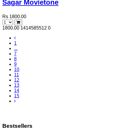
Sagar Movietone
Rs 1800.00
1800.00
1414585512
0
1
...
7
8
9
10
11
12
13
14
15
Bestsellers