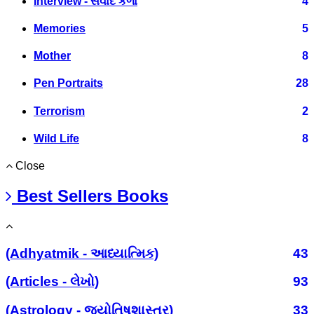
Interview - સંવાદ કળા
4
Memories
5
Mother
8
Pen Portraits
28
Terrorism
2
Wild Life
8
Close
Best Sellers Books
(Adhyatmik - આધ્યાત્મિક)
43
(Articles - લેખો)
93
(Astrology - જ્યોતિષશાસ્ત્ર)
33