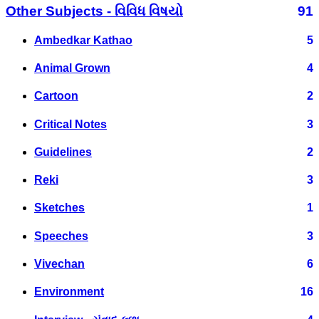
Other Subjects - વિવિધ વિષયો
91
Ambedkar Kathao
5
Animal Grown
4
Cartoon
2
Critical Notes
3
Guidelines
2
Reki
3
Sketches
1
Speeches
3
Vivechan
6
Environment
16