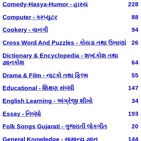
Comedy-Hasya-Humor - હાસ્ય
228
Computer - કમ્પ્યુટર
88
Cookery - વાનગી
94
Cross Word And Puzzles - કોયડા તથા ઉખાણાં
26
Dictionary & Encyclopedia - શબ્દકોશ તથા
જ્ઞાનકોશ
64
Drama & Film - નાટકો તથા ફિલ્મ
55
Educational - શિક્ષણ સંબંધી
147
English Learning - અંગ્રેજી શીખો
34
Essay - નિબંધો
193
Folk Songs Gujarati - ગુજરાતી લોકગીત
20
General Knowledge - સામાન્ય જ્ઞાન
144