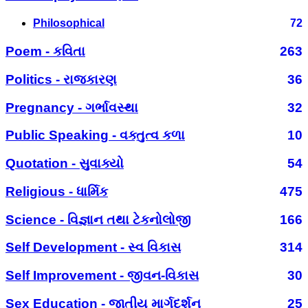
Philosophical
72
Poem - કવિતા
263
Politics - રાજકારણ
36
Pregnancy - ગર્ભાવસ્થા
32
Public Speaking - વક્તુત્વ કળા
10
Quotation - સુવાક્યો
54
Religious - ધાર્મિક
475
Science - વિજ્ઞાન તથા ટેકનોલોજી
166
Self Development - સ્વ વિકાસ
314
Self Improvement - જીવન-વિકાસ
30
Sex Education - જાતીય માર્ગદર્શન
25