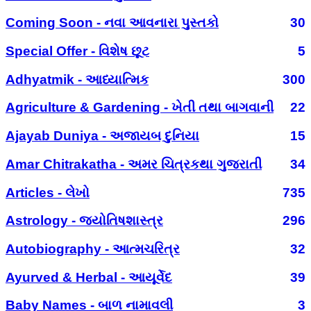
Coming Soon - નવા આવનારા પુસ્તકો
30
Special Offer - વિશેષ છૂટ
5
Adhyatmik - આધ્યાત્મિક
300
Agriculture & Gardening - ખેતી તથા બાગવાની
22
Ajayab Duniya - અજાયબ દુનિયા
15
Amar Chitrakatha - અમર ચિત્રકથા ગુજરાતી
34
Articles - લેખો
735
Astrology - જ્યોતિષશાસ્ત્ર
296
Autobiography - આત્મચરિત્ર
32
Ayurved & Herbal - આયૂર્વેદ
39
Baby Names - બાળ નામાવલી
3