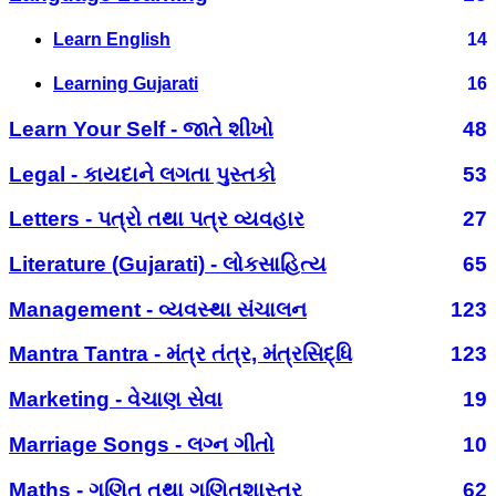
Learn English
14
Learning Gujarati
16
Learn Your Self - જાતે શીખો
48
Legal - કાયદાને લગતા પુસ્તકો
53
Letters - પત્રો તથા પત્ર વ્યવહાર
27
Literature (Gujarati) - લોકસાહિત્ય
65
Management - વ્યવસ્થા સંચાલન
123
Mantra Tantra - મંત્ર તંત્ર, મંત્રસિદ્ધિ
123
Marketing - વેચાણ સેવા
19
Marriage Songs - લગ્ન ગીતો
10
Maths - ગણિત તથા ગણિતશાસ્ત્ર
62