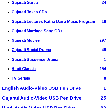
Gujarati Garba
24
Gujarati Jokes CDs
Gujarati Lectures-Katha-Dairo-Music Program
19
Gujarati Marriage Song CDs.
Gujarati Movies
297
Gujarati Social Drama
49
Gujarati Suspense Drama
1
Hindi Classic
154
TV Serials
8
English Audio-Video USB Pen Drive
1
Gujarati Audio-Video USB Pen Drive
25
Hindi Audio-Video USB Pen Drive
92