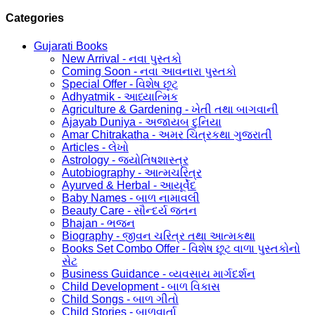
Categories
Gujarati Books
New Arrival - નવા પુસ્તકો
Coming Soon - નવા આવનારા પુસ્તકો
Special Offer - વિશેષ છૂટ
Adhyatmik - આધ્યાત્મિક
Agriculture & Gardening - ખેતી તથા બાગવાની
Ajayab Duniya - અજાયબ દુનિયા
Amar Chitrakatha - અમર ચિત્રકથા ગુજરાતી
Articles - લેખો
Astrology - જ્યોતિષશાસ્ત્ર
Autobiography - આત્મચરિત્ર
Ayurved & Herbal - આયૂર્વેદ
Baby Names - બાળ નામાવલી
Beauty Care - સૌન્દર્ય જતન
Bhajan - ભજન
Biography - જીવન ચરિત્ર તથા આત્મકથા
Books Set Combo Offer - વિશેષ છૂટ વાળા પુસ્તકોનો
સેટ
Business Guidance - વ્યવસાય માર્ગદર્શન
Child Development - બાળ વિકાસ
Child Songs - બાળ ગીતો
Child Stories - બાળવાર્તા