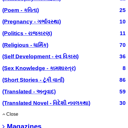
(Poem - કવિતા)
25
(Pregnancy - ગર્ભાવસ્થા)
10
(Politics - રાજકારણ)
11
(Religious - ધાર્મિક)
70
(Self Development - સ્વ વિકાસ)
36
(Sex Knowledge - કામશાસ્ત્ર)
8
(Short Stories - ટૂંકી વાર્તા)
86
(Translated - અનુવાદ)
59
(Translated Novel - વિદેશી નવલકથા)
30
Close
Magazines