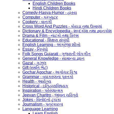
English Children Books
Hindi Children Books
Comedy-Hasya-Humor - હાસ્ય
Computer - કમ્પ્યુટર
Cookery - વાનગી
Cross Word And Puzzles - કોયડા તથા ઉખાણાં
Dictionary & Encyclopedia - શબ્દકોશ તથા જ્ઞાનકોશ
Drama & Film - નાટકો તથા ફિલ્મ
Educational - શિક્ષણ સંબંધી
English Learning - અંગ્રેજી શીખો
Essay - નિબંધો
Folk Songs Gujarati - ગુજરાતી લોકગીત
General Knowledge - સામાન્ય જ્ઞાન
Gazal - ગઝલ
Gift (સ્મૃતિ ભેટ)
Gochar Agochar - અગોચર વિશ્વ
Grammar - વ્યાકરણના પુસ્તકો
Health - આરોગ્ય
Historical - ઇતિહાસવિષયક
Inspiration - પ્રેરણાત્મક
Jeevan Charitro - જીવન ચરિત્રો
Jokes - વિનોદનો ટુચકા
Journalism - પત્રકારત્વ
Language Learning
Learn English