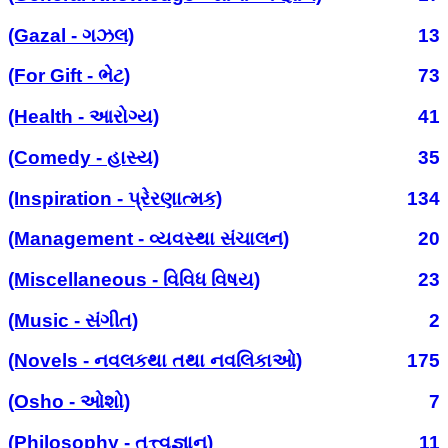
(Gazal - ગઝલ)
13
(For Gift - ભેટ)
73
(Health - આરોગ્ય)
41
(Comedy - હાસ્ય)
35
(Inspiration - પ્રેરણાત્મક)
134
(Management - વ્યવસ્થા સંચાલન)
20
(Miscellaneous - વિવિધ વિષય)
23
(Music - સંગીત)
2
(Novels - નવલકથા તથા નવલિકાઓ)
175
(Osho - ઓશો)
7
(Philosophy - તત્ત્વજ્ઞાન)
11