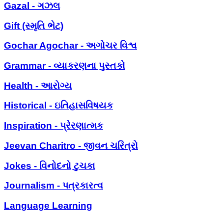
Gazal - ગઝલ
Gift (સ્મૃતિ ભેટ)
Gochar Agochar - અગોચર વિશ્વ
Grammar - વ્યાકરણના પુસ્તકો
Health - આરોગ્ય
Historical - ઇતિહાસવિષયક
Inspiration - પ્રેરણાત્મક
Jeevan Charitro - જીવન ચરિત્રો
Jokes - વિનોદનો ટુચકા
Journalism - પત્રકારત્વ
Language Learning