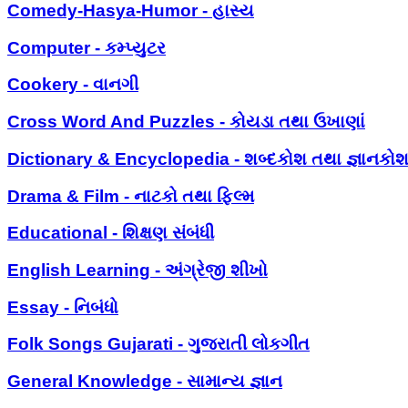
Comedy-Hasya-Humor - હાસ્ય
Computer - કમ્પ્યુટર
Cookery - વાનગી
Cross Word And Puzzles - કોયડા તથા ઉખાણાં
Dictionary & Encyclopedia - શબ્દકોશ તથા જ્ઞાનકો
Drama & Film - નાટકો તથા ફિલ્મ
Educational - શિક્ષણ સંબંધી
English Learning - અંગ્રેજી શીખો
Essay - નિબંધો
Folk Songs Gujarati - ગુજરાતી લોકગીત
General Knowledge - સામાન્ય જ્ઞાન