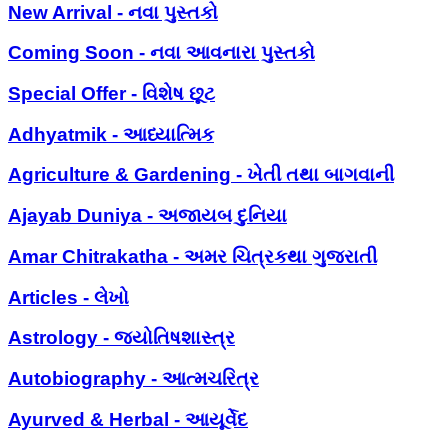
New Arrival - નવા પુસ્તકો
Coming Soon - નવા આવનારા પુસ્તકો
Special Offer - વિશેષ છૂટ
Adhyatmik - આધ્યાત્મિક
Agriculture & Gardening - ખેતી તથા બાગવાની
Ajayab Duniya - અજાયબ દુનિયા
Amar Chitrakatha - અમર ચિત્રકથા ગુજરાતી
Articles - લેખો
Astrology - જ્યોતિષશાસ્ત્ર
Autobiography - આત્મચરિત્ર
Ayurved & Herbal - આયૂર્વેદ