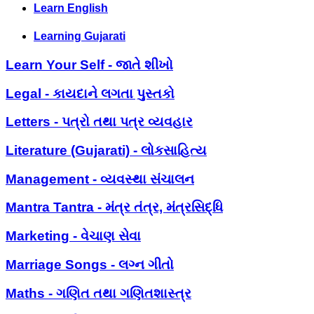
Learn English
Learning Gujarati
Learn Your Self - જાતે શીખો
Legal - કાયદાને લગતા પુસ્તકો
Letters - પત્રો તથા પત્ર વ્યવહાર
Literature (Gujarati) - લોકસાહિત્ય
Management - વ્યવસ્થા સંચાલન
Mantra Tantra - મંત્ર તંત્ર, મંત્રસિદ્ધિ
Marketing - વેચાણ સેવા
Marriage Songs - લગ્ન ગીતો
Maths - ગણિત તથા ગણિતશાસ્ત્ર