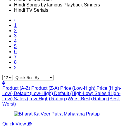
Hindi Songs by famous Playback Singers
Hindi TV Serials
1
2
3
4
5
6
7
8
Product (A-Z)
Product (Z-A)
Price (Low-High)
Price (High-
Low)
Default (Low-High)
Default (High-Low)
Sales (High-
Low)
Sales (Low-High)
Rating (Worst-Best)
Rating (Best-
Worst)
Quick View