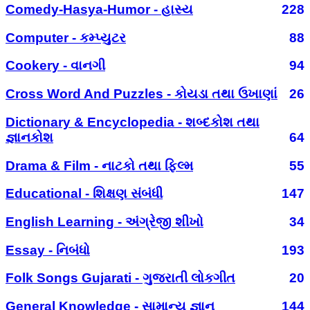
Comedy-Hasya-Humor - હાસ્ય
228
Computer - કમ્પ્યુટર
88
Cookery - વાનગી
94
Cross Word And Puzzles - કોયડા તથા ઉખાણાં
26
Dictionary & Encyclopedia - શબ્દકોશ તથા
જ્ઞાનકોશ
64
Drama & Film - નાટકો તથા ફિલ્મ
55
Educational - શિક્ષણ સંબંધી
147
English Learning - અંગ્રેજી શીખો
34
Essay - નિબંધો
193
Folk Songs Gujarati - ગુજરાતી લોકગીત
20
General Knowledge - સામાન્ય જ્ઞાન
144