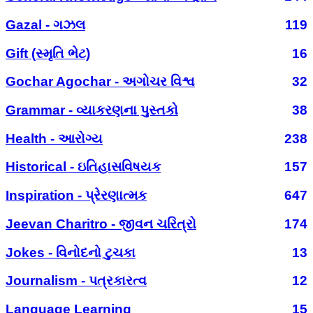
Gazal - ગઝલ
119
Gift (સ્મૃતિ ભેટ)
16
Gochar Agochar - અગોચર વિશ્વ
32
Grammar - વ્યાકરણના પુસ્તકો
38
Health - આરોગ્ય
238
Historical - ઇતિહાસવિષયક
157
Inspiration - પ્રેરણાત્મક
647
Jeevan Charitro - જીવન ચરિત્રો
174
Jokes - વિનોદનો ટુચકા
13
Journalism - પત્રકારત્વ
12
Language Learning
15