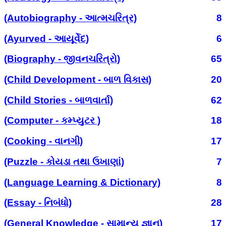
(Autobiography - આત્મચરિત્ર)
8
(Ayurved - આયૂર્વેદ)
6
(Biography - જીવનચરિત્રો)
65
(Child Development - બાળ વિકાસ)
20
(Child Stories - બાળવાર્તા)
62
(Computer - કમ્પ્યુટર )
18
(Cooking - વાનગી)
17
(Puzzle - કોયડા તથા ઉખાણાં)
7
(Language Learning & Dictionary)
8
(Essay - નિબંધો)
28
(General Knowledge - સામાન્ય જ્ઞાન)
17