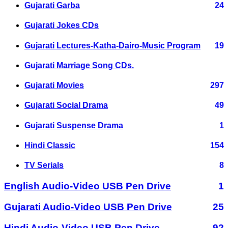
Gujarati Garba
24
Gujarati Jokes CDs
Gujarati Lectures-Katha-Dairo-Music Program
19
Gujarati Marriage Song CDs.
Gujarati Movies
297
Gujarati Social Drama
49
Gujarati Suspense Drama
1
Hindi Classic
154
TV Serials
8
English Audio-Video USB Pen Drive
1
Gujarati Audio-Video USB Pen Drive
25
Hindi Audio-Video USB Pen Drive
92