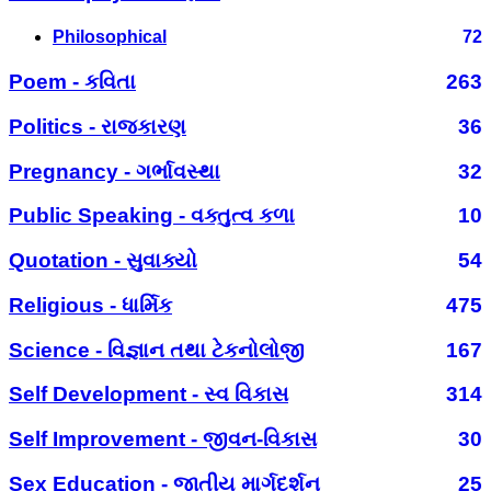
Philosophical
72
Poem - કવિતા
263
Politics - રાજકારણ
36
Pregnancy - ગર્ભાવસ્થા
32
Public Speaking - વક્તુત્વ કળા
10
Quotation - સુવાક્યો
54
Religious - ધાર્મિક
475
Science - વિજ્ઞાન તથા ટેકનોલોજી
167
Self Development - સ્વ વિકાસ
314
Self Improvement - જીવન-વિકાસ
30
Sex Education - જાતીય માર્ગદર્શન
25