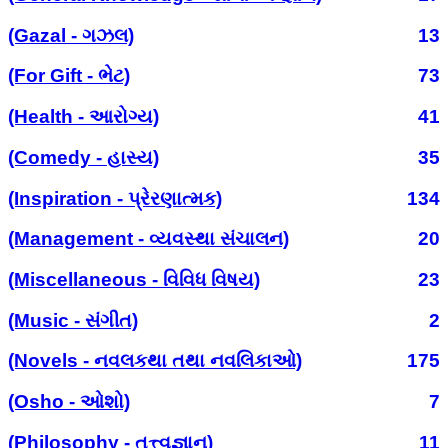
(Gazal - ગઝલ)
13
(For Gift - ભેટ)
73
(Health - આરોગ્ય)
41
(Comedy - હાસ્ય)
35
(Inspiration - પ્રેરણાત્મક)
134
(Management - વ્યવસ્થા સંચાલન)
20
(Miscellaneous - વિવિધ વિષય)
23
(Music - સંગીત)
2
(Novels - નવલકથા તથા નવલિકાઓ)
175
(Osho - ઓશો)
7
(Philosophy - તત્ત્વજ્ઞાન)
11