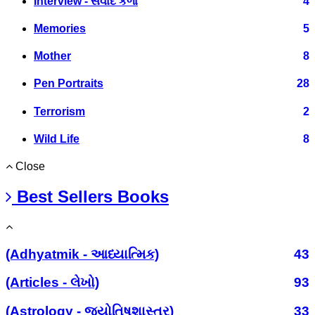
Interview - સંવાદ કળા
4
Memories
5
Mother
8
Pen Portraits
28
Terrorism
2
Wild Life
8
Close
Best Sellers Books
(Adhyatmik - આધ્યાત્મિક)
43
(Articles - લેખો)
93
(Astrology - જ્યોતિષશાસ્ત્ર)
33