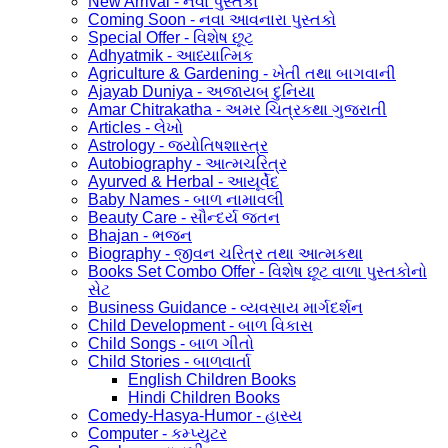
New Arrival - નવા પુસ્તકો
Coming Soon - નવા આવનારા પુસ્તકો
Special Offer - વિશેષ છૂટ
Adhyatmik - આધ્યાત્મિક
Agriculture & Gardening - ખેતી તથા બાગવાની
Ajayab Duniya - અજાયબ દુનિયા
Amar Chitrakatha - અમર ચિત્રકથા ગુજરાતી
Articles - લેખો
Astrology - જ્યોતિષશાસ્ત્ર
Autobiography - આત્મચરિત્ર
Ayurved & Herbal - આયૂર્વેદ
Baby Names - બાળ નામાવલી
Beauty Care - સૌન્દર્ય જતન
Bhajan - ભજન
Biography - જીવન ચરિત્ર તથા આત્મકથા
Books Set Combo Offer - વિશેષ છૂટ વાળા પુસ્તકોનો
સેટ
Business Guidance - વ્યવસાય માર્ગદર્શન
Child Development - બાળ વિકાસ
Child Songs - બાળ ગીતો
Child Stories - બાળવાર્તા
English Children Books
Hindi Children Books
Comedy-Hasya-Humor - હાસ્ય
Computer - કમ્પ્યુટર