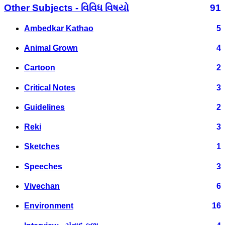
Other Subjects - વિવિધ વિષયો
91
Ambedkar Kathao
5
Animal Grown
4
Cartoon
2
Critical Notes
3
Guidelines
2
Reki
3
Sketches
1
Speeches
3
Vivechan
6
Environment
16