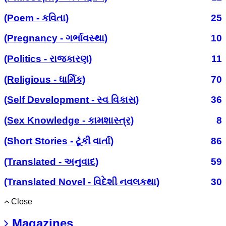
(Poem - કવિતા)
25
(Pregnancy - ગર્ભાવસ્થા)
10
(Politics - રાજકારણ)
11
(Religious - ધાર્મિક)
70
(Self Development - સ્વ વિકાસ)
36
(Sex Knowledge - કામશાસ્ત્ર)
8
(Short Stories - ટૂંકી વાર્તા)
86
(Translated - અનુવાદ)
59
(Translated Novel - વિદેશી નવલકથા)
30
Close
Magazines