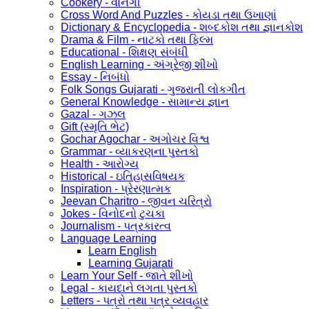
Cookery - વાનગી
Cross Word And Puzzles - કોયડા તથા ઉખાણાં
Dictionary & Encyclopedia - શબ્દકોશ તથા જ્ઞાનકોશ
Drama & Film - નાટકો તથા ફિલ્મ
Educational - શિક્ષણ સંબંધી
English Learning - અંગ્રેજી શીખો
Essay - નિબંધો
Folk Songs Gujarati - ગુજરાતી લોકગીત
General Knowledge - સામાન્ય જ્ઞાન
Gazal - ગઝલ
Gift (સ્મૃતિ ભેટ)
Gochar Agochar - અગોચર વિશ્વ
Grammar - વ્યાકરણના પુસ્તકો
Health - આરોગ્ય
Historical - ઇતિહાસવિષયક
Inspiration - પ્રેરણાત્મક
Jeevan Charitro - જીવન ચરિત્રો
Jokes - વિનોદનો ટુચકા
Journalism - પત્રકારત્વ
Language Learning
Learn English
Learning Gujarati
Learn Your Self - જાતે શીખો
Legal - કાયદાને લગતા પુસ્તકો
Letters - પત્રો તથા પત્ર વ્યવહાર