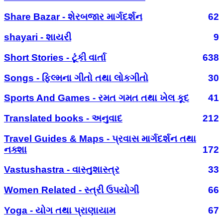
Share Bazar - શેરબજાર માર્ગદર્શન
62
shayari - શાયરી
9
Short Stories - ટૂંકી વાર્તા
638
Songs - ફિલ્મના ગીતો તથા લોકગીતો
30
Sports And Games - રમત ગમત તથા ખેલ કૂદ
41
Translated books - અનુવાદ
212
Travel Guides & Maps - પ્રવાસ માર્ગદર્શન તથા
નક્શા
172
Vastushastra - વાસ્તુશાસ્ત્ર
33
Women Related - સ્ત્રી ઉપયોગી
66
Yoga - યોગ તથા પ્રાણાયામ
67