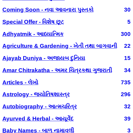
Coming Soon - નવા આવનારા પુસ્તકો
30
Special Offer - વિશેષ છૂટ
5
Adhyatmik - આધ્યાત્મિક
300
Agriculture & Gardening - ખેતી તથા બાગવાની
22
Ajayab Duniya - અજાયબ દુનિયા
15
Amar Chitrakatha - અમર ચિત્રકથા ગુજરાતી
34
Articles - લેખો
735
Astrology - જ્યોતિષશાસ્ત્ર
296
Autobiography - આત્મચરિત્ર
32
Ayurved & Herbal - આયૂર્વેદ
39
Baby Names - બાળ નામાવલી
3