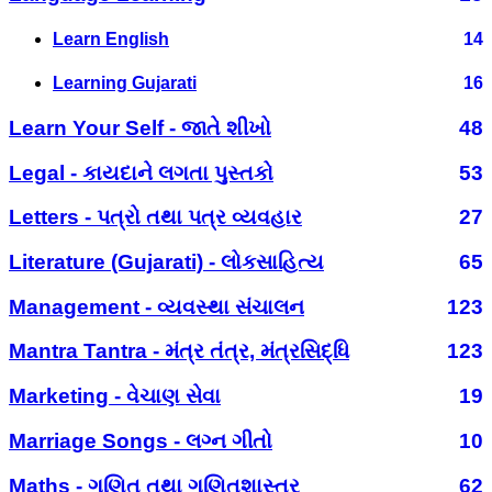
Learn English
14
Learning Gujarati
16
Learn Your Self - જાતે શીખો
48
Legal - કાયદાને લગતા પુસ્તકો
53
Letters - પત્રો તથા પત્ર વ્યવહાર
27
Literature (Gujarati) - લોકસાહિત્ય
65
Management - વ્યવસ્થા સંચાલન
123
Mantra Tantra - મંત્ર તંત્ર, મંત્રસિદ્ધિ
123
Marketing - વેચાણ સેવા
19
Marriage Songs - લગ્ન ગીતો
10
Maths - ગણિત તથા ગણિતશાસ્ત્ર
62