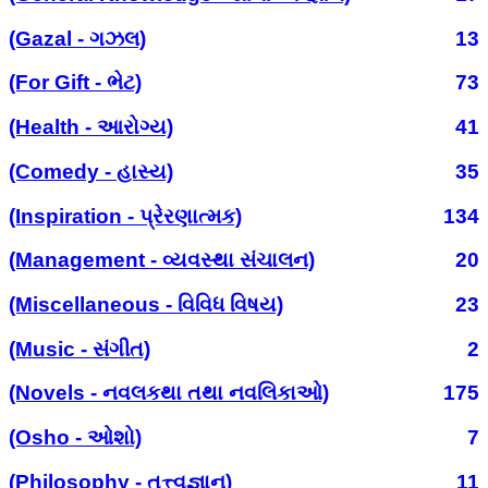
(Gazal - ગઝલ)
13
(For Gift - ભેટ)
73
(Health - આરોગ્ય)
41
(Comedy - હાસ્ય)
35
(Inspiration - પ્રેરણાત્મક)
134
(Management - વ્યવસ્થા સંચાલન)
20
(Miscellaneous - વિવિધ વિષય)
23
(Music - સંગીત)
2
(Novels - નવલકથા તથા નવલિકાઓ)
175
(Osho - ઓશો)
7
(Philosophy - તત્ત્વજ્ઞાન)
11