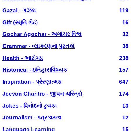
Gazal - ગઝલ
119
Gift (સ્મૃતિ ભેટ)
16
Gochar Agochar - અગોચર વિશ્વ
32
Grammar - વ્યાકરણના પુસ્તકો
38
Health - આરોગ્ય
238
Historical - ઇતિહાસવિષયક
157
Inspiration - પ્રેરણાત્મક
647
Jeevan Charitro - જીવન ચરિત્રો
174
Jokes - વિનોદનો ટુચકા
13
Journalism - પત્રકારત્વ
12
Language Learning
15