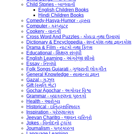
Child Stories - બાળવાર્તા
English Children Books
Hindi Children Books
Comedy-Hasya-Humor - હાસ્ય
Computer - કમ્પ્યુટર
Cookery - વાનગી
Cross Word And Puzzles - કોયડા તથા ઉખાણાં
Dictionary & Encyclopedia - શબ્દકોશ તથા જ્ઞાનકોશ
Drama & Film - નાટકો તથા ફિલ્મ
Educational - શિક્ષણ સંબંધી
English Learning - અંગ્રેજી શીખો
Essay - નિબંધો
Folk Songs Gujarati - ગુજરાતી લોકગીત
General Knowledge - સામાન્ય જ્ઞાન
Gazal - ગઝલ
Gift (સ્મૃતિ ભેટ)
Gochar Agochar - અગોચર વિશ્વ
Grammar - વ્યાકરણના પુસ્તકો
Health - આરોગ્ય
Historical - ઇતિહાસવિષયક
Inspiration - પ્રેરણાત્મક
Jeevan Charitro - જીવન ચરિત્રો
Jokes - વિનોદનો ટુચકા
Journalism - પત્રકારત્વ
Language Learning