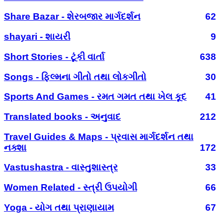
Share Bazar - શેરબજાર માર્ગદર્શન
62
shayari - શાયરી
9
Short Stories - ટૂંકી વાર્તા
638
Songs - ફિલ્મના ગીતો તથા લોકગીતો
30
Sports And Games - રમત ગમત તથા ખેલ કૂદ
41
Translated books - અનુવાદ
212
Travel Guides & Maps - પ્રવાસ માર્ગદર્શન તથા
નક્શા
172
Vastushastra - વાસ્તુશાસ્ત્ર
33
Women Related - સ્ત્રી ઉપયોગી
66
Yoga - યોગ તથા પ્રાણાયામ
67