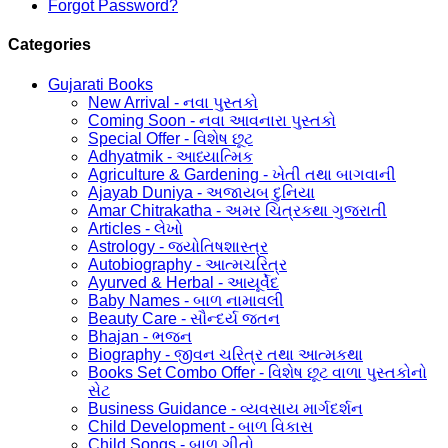
Forgot Password?
Categories
Gujarati Books
New Arrival - નવા પુસ્તકો
Coming Soon - નવા આવનારા પુસ્તકો
Special Offer - વિશેષ છૂટ
Adhyatmik - આધ્યાત્મિક
Agriculture & Gardening - ખેતી તથા બાગવાની
Ajayab Duniya - અજાયબ દુનિયા
Amar Chitrakatha - અમર ચિત્રકથા ગુજરાતી
Articles - લેખો
Astrology - જ્યોતિષશાસ્ત્ર
Autobiography - આત્મચરિત્ર
Ayurved & Herbal - આયૂર્વેદ
Baby Names - બાળ નામાવલી
Beauty Care - સૌન્દર્ય જતન
Bhajan - ભજન
Biography - જીવન ચરિત્ર તથા આત્મકથા
Books Set Combo Offer - વિશેષ છૂટ વાળા પુસ્તકોનો
સેટ
Business Guidance - વ્યવસાય માર્ગદર્શન
Child Development - બાળ વિકાસ
Child Songs - બાળ ગીતો