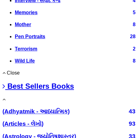
Interview - સંવાદ કળા
4
Memories
5
Mother
8
Pen Portraits
28
Terrorism
2
Wild Life
8
Close
Best Sellers Books
(Adhyatmik - આધ્યાત્મિક)
43
(Articles - લેખો)
93
(Astrology - જ્યોતિષશાસ્ત્ર)
33