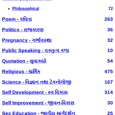
Philosophical
72
Poem - કવિતા
263
Politics - રાજકારણ
36
Pregnancy - ગર્ભાવસ્થા
32
Public Speaking - વક્તુત્વ કળા
10
Quotation - સુવાક્યો
54
Religious - ધાર્મિક
475
Science - વિજ્ઞાન તથા ટેકનોલોજી
167
Self Development - સ્વ વિકાસ
314
Self Improvement - જીવન-વિકાસ
30
Sex Education - જાતીય માર્ગદર્શન
25