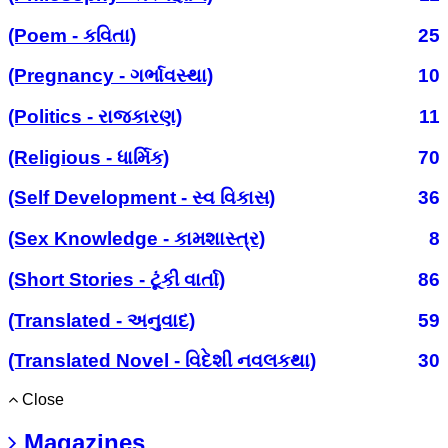
(Poem - કવિતા)
25
(Pregnancy - ગર્ભાવસ્થા)
10
(Politics - રાજકારણ)
11
(Religious - ધાર્મિક)
70
(Self Development - સ્વ વિકાસ)
36
(Sex Knowledge - કામશાસ્ત્ર)
8
(Short Stories - ટૂંકી વાર્તા)
86
(Translated - અનુવાદ)
59
(Translated Novel - વિદેશી નવલકથા)
30
Close
Magazines