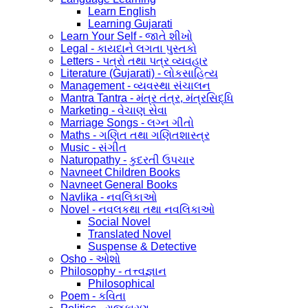
Learn English
Learning Gujarati
Learn Your Self - જાતે શીખો
Legal - કાયદાને લગતા પુસ્તકો
Letters - પત્રો તથા પત્ર વ્યવહાર
Literature (Gujarati) - લોકસાહિત્ય
Management - વ્યવસ્થા સંચાલન
Mantra Tantra - મંત્ર તંત્ર, મંત્રસિદ્ધિ
Marketing - વેચાણ સેવા
Marriage Songs - લગ્ન ગીતો
Maths - ગણિત તથા ગણિતશાસ્ત્ર
Music - સંગીત
Naturopathy - કુદરતી ઉપચાર
Navneet Children Books
Navneet General Books
Navlika - નવલિકાઓ
Novel - નવલકથા તથા નવલિકાઓ
Social Novel
Translated Novel
Suspense & Detective
Osho - ઓશો
Philosophy - તત્ત્વજ્ઞાન
Philosophical
Poem - કવિતા