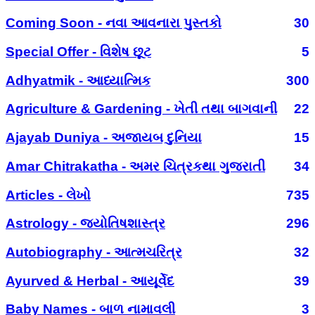
Coming Soon - નવા આવનારા પુસ્તકો
30
Special Offer - વિશેષ છૂટ
5
Adhyatmik - આધ્યાત્મિક
300
Agriculture & Gardening - ખેતી તથા બાગવાની
22
Ajayab Duniya - અજાયબ દુનિયા
15
Amar Chitrakatha - અમર ચિત્રકથા ગુજરાતી
34
Articles - લેખો
735
Astrology - જ્યોતિષશાસ્ત્ર
296
Autobiography - આત્મચરિત્ર
32
Ayurved & Herbal - આયૂર્વેદ
39
Baby Names - બાળ નામાવલી
3