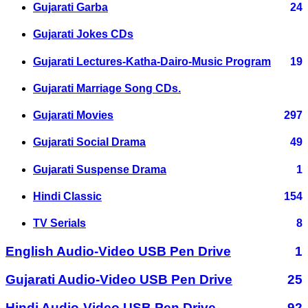
Gujarati Garba
24
Gujarati Jokes CDs
Gujarati Lectures-Katha-Dairo-Music Program
19
Gujarati Marriage Song CDs.
Gujarati Movies
297
Gujarati Social Drama
49
Gujarati Suspense Drama
1
Hindi Classic
154
TV Serials
8
English Audio-Video USB Pen Drive
1
Gujarati Audio-Video USB Pen Drive
25
Hindi Audio-Video USB Pen Drive
92