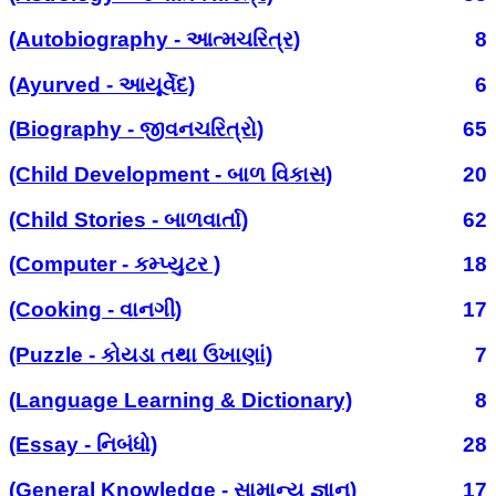
(Autobiography - આત્મચરિત્ર)
8
(Ayurved - આયૂર્વેદ)
6
(Biography - જીવનચરિત્રો)
65
(Child Development - બાળ વિકાસ)
20
(Child Stories - બાળવાર્તા)
62
(Computer - કમ્પ્યુટર )
18
(Cooking - વાનગી)
17
(Puzzle - કોયડા તથા ઉખાણાં)
7
(Language Learning & Dictionary)
8
(Essay - નિબંધો)
28
(General Knowledge - સામાન્ય જ્ઞાન)
17