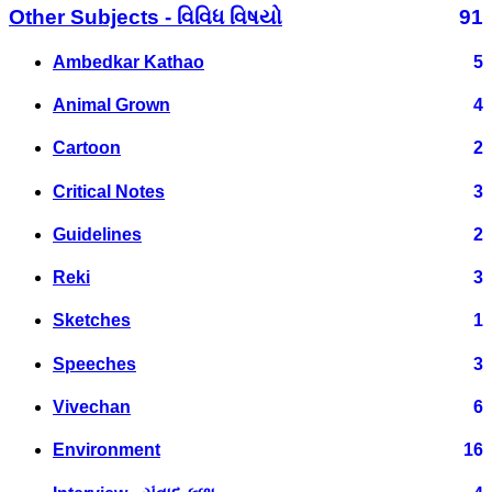
Other Subjects - વિવિધ વિષયો
91
Ambedkar Kathao
5
Animal Grown
4
Cartoon
2
Critical Notes
3
Guidelines
2
Reki
3
Sketches
1
Speeches
3
Vivechan
6
Environment
16