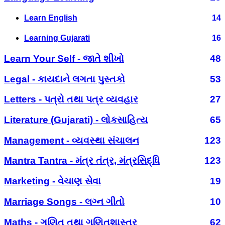
Learn English
14
Learning Gujarati
16
Learn Your Self - જાતે શીખો
48
Legal - કાયદાને લગતા પુસ્તકો
53
Letters - પત્રો તથા પત્ર વ્યવહાર
27
Literature (Gujarati) - લોકસાહિત્ય
65
Management - વ્યવસ્થા સંચાલન
123
Mantra Tantra - મંત્ર તંત્ર, મંત્રસિદ્ધિ
123
Marketing - વેચાણ સેવા
19
Marriage Songs - લગ્ન ગીતો
10
Maths - ગણિત તથા ગણિતશાસ્ત્ર
62