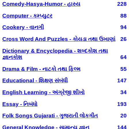
Comedy-Hasya-Humor - હાસ્ય
228
Computer - કમ્પ્યુટર
88
Cookery - વાનગી
94
Cross Word And Puzzles - કોયડા તથા ઉખાણાં
26
Dictionary & Encyclopedia - શબ્દકોશ તથા
જ્ઞાનકોશ
64
Drama & Film - નાટકો તથા ફિલ્મ
55
Educational - શિક્ષણ સંબંધી
147
English Learning - અંગ્રેજી શીખો
34
Essay - નિબંધો
193
Folk Songs Gujarati - ગુજરાતી લોકગીત
20
General Knowledge - સામાન્ય જ્ઞાન
144