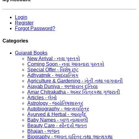
Login
Register
Forgot Password?
Categories
Gujarati Books
New Arrival - નવા પુસ્તકો
Coming Soon - નવા આવનારા પુસ્તકો
Special Offer - વિશેષ છૂટ
Adhyatmik - આધ્યાત્મિક
Agriculture & Gardening - ખેતી તથા બાગવાની
Ajayab Duniya - અજાયબ દુનિયા
Amar Chitrakatha - અમર ચિત્રકથા ગુજરાતી
Articles - લેખો
Astrology - જ્યોતિષશાસ્ત્ર
Autobiography - આત્મચરિત્ર
Ayurved & Herbal - આયૂર્વેદ
Baby Names - બાળ નામાવલી
Beauty Care - સૌન્દર્ય જતન
Bhajan - ભજન
Biography - જીવન ચરિત્ર તથા આત્મકથા