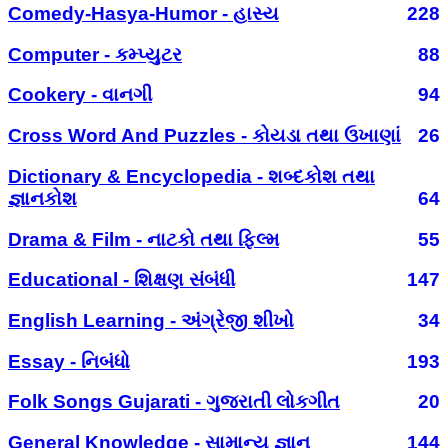
Comedy-Hasya-Humor - હાસ્ય
228
Computer - કમ્પ્યુટર
88
Cookery - વાનગી
94
Cross Word And Puzzles - કોયડા તથા ઉખાણાં
26
Dictionary & Encyclopedia - શબ્દકોશ તથા
જ્ઞાનકોશ
64
Drama & Film - નાટકો તથા ફિલ્મ
55
Educational - શિક્ષણ સંબંધી
147
English Learning - અંગ્રેજી શીખો
34
Essay - નિબંધો
193
Folk Songs Gujarati - ગુજરાતી લોકગીત
20
General Knowledge - સામાન્ય જ્ઞાન
144