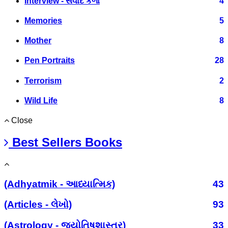
Interview - સંવાદ કળા
4
Memories
5
Mother
8
Pen Portraits
28
Terrorism
2
Wild Life
8
Close
Best Sellers Books
(Adhyatmik - આધ્યાત્મિક)
43
(Articles - લેખો)
93
(Astrology - જ્યોતિષશાસ્ત્ર)
33