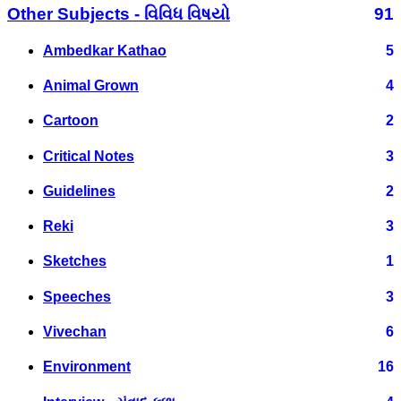
Other Subjects - વિવિધ વિષયો
91
Ambedkar Kathao
5
Animal Grown
4
Cartoon
2
Critical Notes
3
Guidelines
2
Reki
3
Sketches
1
Speeches
3
Vivechan
6
Environment
16