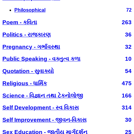
Philosophical
72
Poem - કવિતા
263
Politics - રાજકારણ
36
Pregnancy - ગર્ભાવસ્થા
32
Public Speaking - વક્તુત્વ કળા
10
Quotation - સુવાક્યો
54
Religious - ધાર્મિક
475
Science - વિજ્ઞાન તથા ટેકનોલોજી
166
Self Development - સ્વ વિકાસ
314
Self Improvement - જીવન-વિકાસ
30
Sex Education - જાતીય માર્ગદર્શન
25