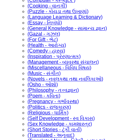
(Computer - કમ્પ્યુટર )
(Cooking - વાનગી)
(Puzzle - કોયડા તથા ઉખાણાં)
(Language Learning & Dictionary)
(Essay - નિબંધો)
(General Knowledge - સામાન્ય જ્ઞાન)
(Gazal - ગઝલ)
(For Gift - ભેટ)
(Health - આરોગ્ય)
(Comedy - હાસ્ય)
(Inspiration - પ્રેરણાત્મક)
(Management - વ્યવસ્થા સંચાલન)
(Miscellaneous - વિવિધ વિષય)
(Music - સંગીત)
(Novels - નવલકથા તથા નવલિકાઓ)
(Osho - ઓશો)
(Philosophy - તત્ત્વજ્ઞાન)
(Poem - કવિતા)
(Pregnancy - ગર્ભાવસ્થા)
(Politics - રાજકારણ)
(Religious - ધાર્મિક)
(Self Development - સ્વ વિકાસ)
(Sex Knowledge - કામશાસ્ત્ર)
(Short Stories - ટૂંકી વાર્તા)
(Translated - અનુવાદ)