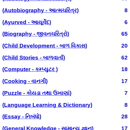
(Autobiography - આત્મચરિત્ર)
8
(Ayurved - આયૂર્વેદ)
6
(Biography - જીવનચરિત્રો)
65
(Child Development - બાળ વિકાસ)
20
(Child Stories - બાળવાર્તા)
62
(Computer - કમ્પ્યુટર )
18
(Cooking - વાનગી)
17
(Puzzle - કોયડા તથા ઉખાણાં)
7
(Language Learning & Dictionary)
8
(Essay - નિબંધો)
28
(General Knowledge - સામાન્ય જ્ઞાન)
17