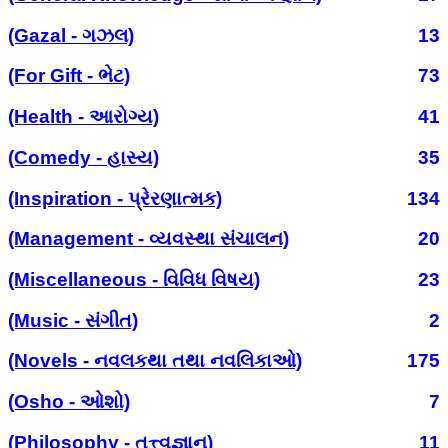
(Gazal - ગઝલ)
13
(For Gift - ભેટ)
73
(Health - આરોગ્ય)
41
(Comedy - હાસ્ય)
35
(Inspiration - પ્રેરણાત્મક)
134
(Management - વ્યવસ્થા સંચાલન)
20
(Miscellaneous - વિવિધ વિષય)
23
(Music - સંગીત)
2
(Novels - નવલકથા તથા નવલિકાઓ)
175
(Osho - ઓશો)
7
(Philosophy - તત્ત્વજ્ઞાન)
11