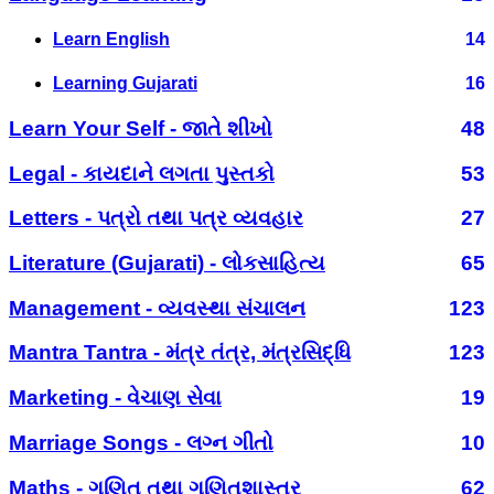
Learn English
14
Learning Gujarati
16
Learn Your Self - જાતે શીખો
48
Legal - કાયદાને લગતા પુસ્તકો
53
Letters - પત્રો તથા પત્ર વ્યવહાર
27
Literature (Gujarati) - લોકસાહિત્ય
65
Management - વ્યવસ્થા સંચાલન
123
Mantra Tantra - મંત્ર તંત્ર, મંત્રસિદ્ધિ
123
Marketing - વેચાણ સેવા
19
Marriage Songs - લગ્ન ગીતો
10
Maths - ગણિત તથા ગણિતશાસ્ત્ર
62