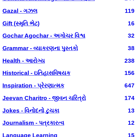
Gazal - ગઝલ
119
Gift (સ્મૃતિ ભેટ)
16
Gochar Agochar - અગોચર વિશ્વ
32
Grammar - વ્યાકરણના પુસ્તકો
38
Health - આરોગ્ય
238
Historical - ઇતિહાસવિષયક
156
Inspiration - પ્રેરણાત્મક
647
Jeevan Charitro - જીવન ચરિત્રો
174
Jokes - વિનોદનો ટુચકા
13
Journalism - પત્રકારત્વ
12
Language Learning
15