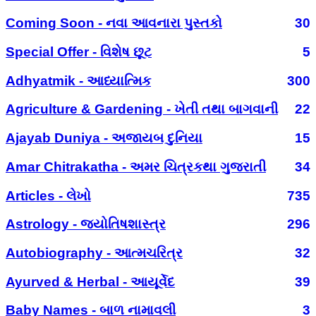
Coming Soon - નવા આવનારા પુસ્તકો
30
Special Offer - વિશેષ છૂટ
5
Adhyatmik - આધ્યાત્મિક
300
Agriculture & Gardening - ખેતી તથા બાગવાની
22
Ajayab Duniya - અજાયબ દુનિયા
15
Amar Chitrakatha - અમર ચિત્રકથા ગુજરાતી
34
Articles - લેખો
735
Astrology - જ્યોતિષશાસ્ત્ર
296
Autobiography - આત્મચરિત્ર
32
Ayurved & Herbal - આયૂર્વેદ
39
Baby Names - બાળ નામાવલી
3