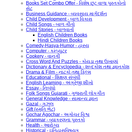
Books Set Combo Offer - વિશેષ છૂટ વાળા પુસ્તકોનો
સેટ
Business Guidance - વ્યવસાય માર્ગદર્શન
Child Development - બાળ વિકાસ
Child Songs - બાળ ગીતો
Child Stories - બાળવાર્તા
English Children Books
Hindi Children Books
Comedy-Hasya-Humor - હાસ્ય
Computer - કમ્પ્યુટર
Cookery - વાનગી
Cross Word And Puzzles - કોયડા તથા ઉખાણાં
Dictionary & Encyclopedia - શબ્દકોશ તથા જ્ઞાનકોશ
Drama & Film - નાટકો તથા ફિલ્મ
Educational - શિક્ષણ સંબંધી
English Learning - અંગ્રેજી શીખો
Essay - નિબંધો
Folk Songs Gujarati - ગુજરાતી લોકગીત
General Knowledge - સામાન્ય જ્ઞાન
Gazal - ગઝલ
Gift (સ્મૃતિ ભેટ)
Gochar Agochar - અગોચર વિશ્વ
Grammar - વ્યાકરણના પુસ્તકો
Health - આરોગ્ય
Historical - ઇતિહાસવિષયક