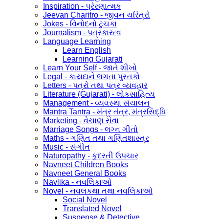
Inspiration - પ્રેરણાત્મક
Jeevan Charitro - જીવન ચરિત્રો
Jokes - વિનોદનો ટુચકા
Journalism - પત્રકારત્વ
Language Learning
Learn English
Learning Gujarati
Learn Your Self - જાતે શીખો
Legal - કાયદાને લગતા પુસ્તકો
Letters - પત્રો તથા પત્ર વ્યવહાર
Literature (Gujarati) - લોકસાહિત્ય
Management - વ્યવસ્થા સંચાલન
Mantra Tantra - મંત્ર તંત્ર, મંત્રસિદ્ધિ
Marketing - વેચાણ સેવા
Marriage Songs - લગ્ન ગીતો
Maths - ગણિત તથા ગણિતશાસ્ત્ર
Music - સંગીત
Naturopathy - કુદરતી ઉપચાર
Navneet Children Books
Navneet General Books
Navlika - નવલિકાઓ
Novel - નવલકથા તથા નવલિકાઓ
Social Novel
Translated Novel
Suspense & Detective