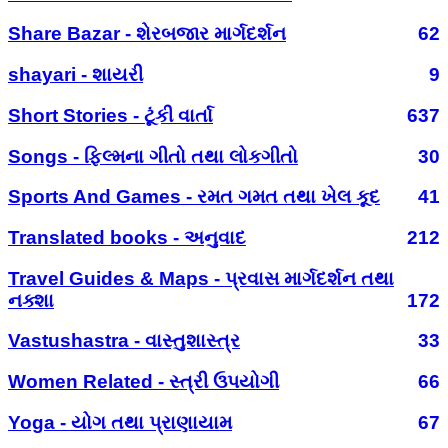
Share Bazar - શેરબજાર માર્ગદર્શન
62
shayari - શાયરી
9
Short Stories - ટૂંકી વાર્તા
637
Songs - ફિલ્મના ગીતો તથા લોકગીતો
30
Sports And Games - રમત ગમત તથા ખેલ કૂદ
41
Translated books - અનુવાદ
212
Travel Guides & Maps - પ્રવાસ માર્ગદર્શન તથા
નક્શા
172
Vastushastra - વાસ્તુશાસ્ત્ર
33
Women Related - સ્ત્રી ઉપયોગી
66
Yoga - યોગ તથા પ્રાણાયામ
67