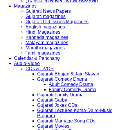
(Translated Novel - વિદેશી નવલકથા)
Magazines
Gujarati News Papers
Gujarati magazines
Gujarati Old Issues Magazines
English magazines
Hindi Magazines
Kannada magazines
Malayam magazines
Marathi magazines
Tamil magazines
Calendar & Panchang
Audio-Video
CDs & DVDS
Gujarati Bhajan & Jain Stavan
Gujarati Comedy Drama
Adult Comedy Drama
Family Comedy Drama
Gujarati Family Drama
Gujarati Garba
Gujarati Jokes CDs
Gujarati Lectures-Katha-Dairo-Music
Program
Gujarati Marriage Song CDs.
Gujarati Movies