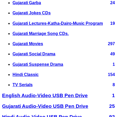
Gujarati Garba
24
Gujarati Jokes CDs
Gujarati Lectures-Katha-Dairo-Music Program
19
Gujarati Marriage Song CDs.
Gujarati Movies
297
Gujarati Social Drama
49
Gujarati Suspense Drama
1
Hindi Classic
154
TV Serials
8
English Audio-Video USB Pen Drive
1
Gujarati Audio-Video USB Pen Drive
25
Hindi Audio-Video USB Pen Drive
92