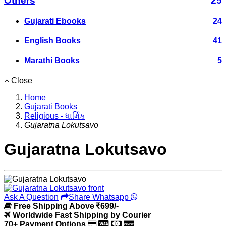
Others
25
Gujarati Ebooks
24
English Books
41
Marathi Books
5
Close
Home
Gujarati Books
Religious - ધાર્મિક
Gujaratna Lokutsavo
Gujaratna Lokutsavo
Ask A Question
Share Whatsapp
Free Shipping Above
699/-
Worldwide Fast Shipping by Courier
70+ Payment Options