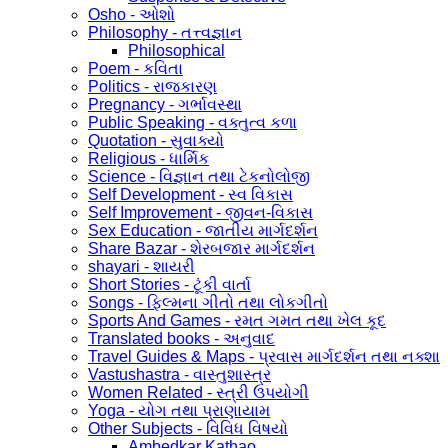
Osho - ઓશો
Philosophy - તત્ત્વજ્ઞાન
Philosophical
Poem - કવિતા
Politics - રાજકારણ
Pregnancy - ગર્ભાવસ્થા
Public Speaking - વક્તુત્વ કળા
Quotation - સુવાક્યો
Religious - ધાર્મિક
Science - વિજ્ઞાન તથા ટેકનોલોજી
Self Development - સ્વ વિકાસ
Self Improvement - જીવન-વિકાસ
Sex Education - જાતીય માર્ગદર્શન
Share Bazar - શેરબજાર માર્ગદર્શન
shayari - શાયરી
Short Stories - ટૂંકી વાર્તા
Songs - ફિલ્મના ગીતો તથા લોકગીતો
Sports And Games - રમત ગમત તથા ખેલ કૂદ
Translated books - અનુવાદ
Travel Guides & Maps - પ્રવાસ માર્ગદર્શન તથા નક્શા
Vastushastra - વાસ્તુશાસ્ત્ર
Women Related - સ્ત્રી ઉપયોગી
Yoga - યોગ તથા પ્રાણાયામ
Other Subjects - વિવિધ વિષયો
Ambedkar Kathao