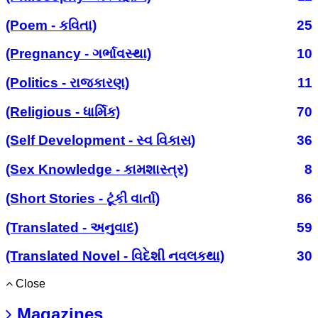
(Poem - કવિતા)
25
(Pregnancy - ગર્ભાવસ્થા)
10
(Politics - રાજકારણ)
11
(Religious - ધાર્મિક)
70
(Self Development - સ્વ વિકાસ)
36
(Sex Knowledge - કામશાસ્ત્ર)
8
(Short Stories - ટૂંકી વાર્તા)
86
(Translated - અનુવાદ)
59
(Translated Novel - વિદેશી નવલકથા)
30
Close
Magazines