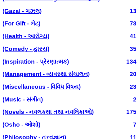
(Gazal - ગઝલ)
13
(For Gift - ભેટ)
73
(Health - આરોગ્ય)
41
(Comedy - હાસ્ય)
35
(Inspiration - પ્રેરણાત્મક)
134
(Management - વ્યવસ્થા સંચાલન)
20
(Miscellaneous - વિવિધ વિષય)
23
(Music - સંગીત)
2
(Novels - નવલકથા તથા નવલિકાઓ)
175
(Osho - ઓશો)
7
(Philosophy - તત્ત્વજ્ઞાન)
11