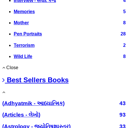
Interview - સંવાદ કળા
4
Memories
5
Mother
8
Pen Portraits
28
Terrorism
2
Wild Life
8
Close
Best Sellers Books
(Adhyatmik - આધ્યાત્મિક)
43
(Articles - લેખો)
93
(Astrology - જ્યોતિષશાસ્ત્ર)
33