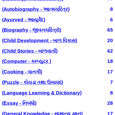
(Autobiography - આત્મચરિત્ર)
8
(Ayurved - આયૂર્વેદ)
6
(Biography - જીવનચરિત્રો)
65
(Child Development - બાળ વિકાસ)
20
(Child Stories - બાળવાર્તા)
62
(Computer - કમ્પ્યુટર )
18
(Cooking - વાનગી)
17
(Puzzle - કોયડા તથા ઉખાણાં)
7
(Language Learning & Dictionary)
8
(Essay - નિબંધો)
28
(General Knowledge - સામાન્ય જ્ઞાન)
17