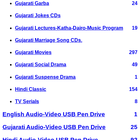
Gujarati Garba
24
Gujarati Jokes CDs
Gujarati Lectures-Katha-Dairo-Music Program
19
Gujarati Marriage Song CDs.
Gujarati Movies
297
Gujarati Social Drama
49
Gujarati Suspense Drama
1
Hindi Classic
154
TV Serials
8
English Audio-Video USB Pen Drive
1
Gujarati Audio-Video USB Pen Drive
25
Hindi Audio-Video USB Pen Drive
92