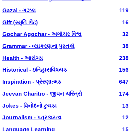
Gazal - ગઝલ
119
Gift (સ્મૃતિ ભેટ)
16
Gochar Agochar - અગોચર વિશ્વ
32
Grammar - વ્યાકરણના પુસ્તકો
38
Health - આરોગ્ય
238
Historical - ઇતિહાસવિષયક
156
Inspiration - પ્રેરણાત્મક
647
Jeevan Charitro - જીવન ચરિત્રો
174
Jokes - વિનોદનો ટુચકા
13
Journalism - પત્રકારત્વ
12
Language Learning
15