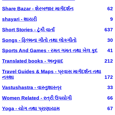
Share Bazar - શેરબજાર માર્ગદર્શન
62
shayari - શાયરી
9
Short Stories - ટૂંકી વાર્તા
637
Songs - ફિલ્મના ગીતો તથા લોકગીતો
30
Sports And Games - રમત ગમત તથા ખેલ કૂદ
41
Translated books - અનુવાદ
212
Travel Guides & Maps - પ્રવાસ માર્ગદર્શન તથા
નક્શા
172
Vastushastra - વાસ્તુશાસ્ત્ર
33
Women Related - સ્ત્રી ઉપયોગી
66
Yoga - યોગ તથા પ્રાણાયામ
67