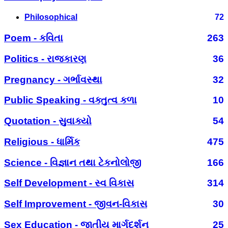
Philosophical
72
Poem - કવિતા
263
Politics - રાજકારણ
36
Pregnancy - ગર્ભાવસ્થા
32
Public Speaking - વક્તુત્વ કળા
10
Quotation - સુવાક્યો
54
Religious - ધાર્મિક
475
Science - વિજ્ઞાન તથા ટેકનોલોજી
166
Self Development - સ્વ વિકાસ
314
Self Improvement - જીવન-વિકાસ
30
Sex Education - જાતીય માર્ગદર્શન
25