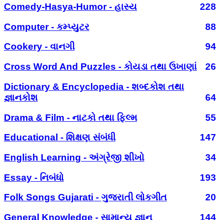
Comedy-Hasya-Humor - હાસ્ય
228
Computer - કમ્પ્યુટર
88
Cookery - વાનગી
94
Cross Word And Puzzles - કોયડા તથા ઉખાણાં
26
Dictionary & Encyclopedia - શબ્દકોશ તથા
જ્ઞાનકોશ
64
Drama & Film - નાટકો તથા ફિલ્મ
55
Educational - શિક્ષણ સંબંધી
147
English Learning - અંગ્રેજી શીખો
34
Essay - નિબંધો
193
Folk Songs Gujarati - ગુજરાતી લોકગીત
20
General Knowledge - સામાન્ય જ્ઞાન
144