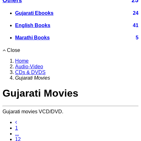
Others
25
Gujarati Ebooks
24
English Books
41
Marathi Books
5
Close
Home
Audio-Video
CDs & DVDS
Gujarati Movies
Gujarati Movies
Gujarati movies VCD/DVD.
1
...
12