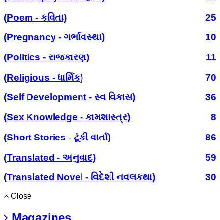
(Poem - કવિતા)
25
(Pregnancy - ગર્ભાવસ્થા)
10
(Politics - રાજકારણ)
11
(Religious - ધાર્મિક)
70
(Self Development - સ્વ વિકાસ)
36
(Sex Knowledge - કામશાસ્ત્ર)
8
(Short Stories - ટૂંકી વાર્તા)
86
(Translated - અનુવાદ)
59
(Translated Novel - વિદેશી નવલકથા)
30
Close
Magazines