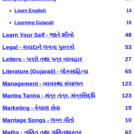
Learn English
14
Learning Gujarati
16
Learn Your Self - જાતે શીખો
48
Legal - કાયદાને લગતા પુસ્તકો
53
Letters - પત્રો તથા પત્ર વ્યવહાર
27
Literature (Gujarati) - લોકસાહિત્ય
65
Management - વ્યવસ્થા સંચાલન
123
Mantra Tantra - મંત્ર તંત્ર, મંત્રસિદ્ધિ
123
Marketing - વેચાણ સેવા
19
Marriage Songs - લગ્ન ગીતો
10
Maths - ગણિત તથા ગણિતશાસ્ત્ર
62