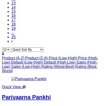
13
14
15
16
17
18
19
...
25
Product (A-Z)
Product (Z-A)
Price (Low-High)
Price (High-
Low)
Default (Low-High)
Default (High-Low)
Sales (High-
Low)
Sales (Low-High)
Rating (Worst-Best)
Rating (Best-
Worst)
Quick View
Parivaarna Pankhi