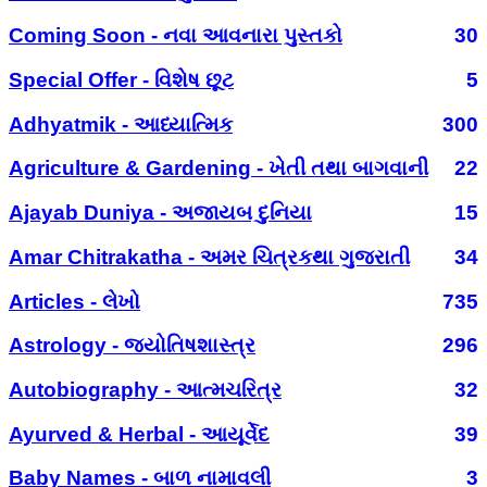
Coming Soon - નવા આવનારા પુસ્તકો
30
Special Offer - વિશેષ છૂટ
5
Adhyatmik - આધ્યાત્મિક
300
Agriculture & Gardening - ખેતી તથા બાગવાની
22
Ajayab Duniya - અજાયબ દુનિયા
15
Amar Chitrakatha - અમર ચિત્રકથા ગુજરાતી
34
Articles - લેખો
735
Astrology - જ્યોતિષશાસ્ત્ર
296
Autobiography - આત્મચરિત્ર
32
Ayurved & Herbal - આયૂર્વેદ
39
Baby Names - બાળ નામાવલી
3