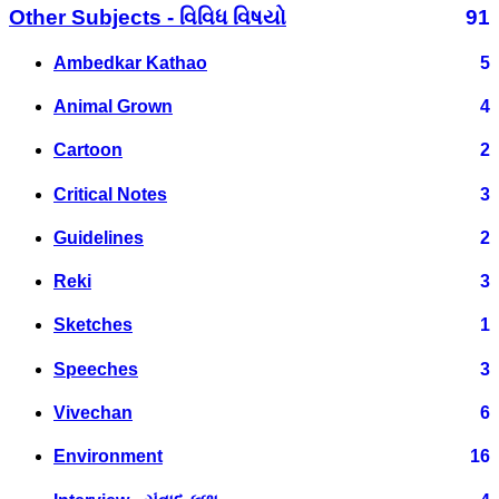
Other Subjects - વિવિધ વિષયો
91
Ambedkar Kathao
5
Animal Grown
4
Cartoon
2
Critical Notes
3
Guidelines
2
Reki
3
Sketches
1
Speeches
3
Vivechan
6
Environment
16