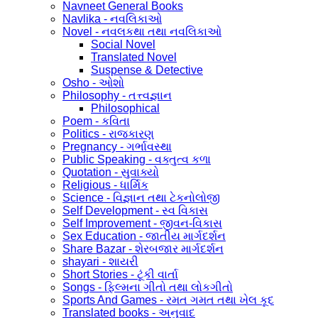
Navneet General Books
Navlika - નવલિકાઓ
Novel - નવલકથા તથા નવલિકાઓ
Social Novel
Translated Novel
Suspense & Detective
Osho - ઓશો
Philosophy - તત્ત્વજ્ઞાન
Philosophical
Poem - કવિતા
Politics - રાજકારણ
Pregnancy - ગર્ભાવસ્થા
Public Speaking - વક્તુત્વ કળા
Quotation - સુવાક્યો
Religious - ધાર્મિક
Science - વિજ્ઞાન તથા ટેકનોલોજી
Self Development - સ્વ વિકાસ
Self Improvement - જીવન-વિકાસ
Sex Education - જાતીય માર્ગદર્શન
Share Bazar - શેરબજાર માર્ગદર્શન
shayari - શાયરી
Short Stories - ટૂંકી વાર્તા
Songs - ફિલ્મના ગીતો તથા લોકગીતો
Sports And Games - રમત ગમત તથા ખેલ કૂદ
Translated books - અનુવાદ