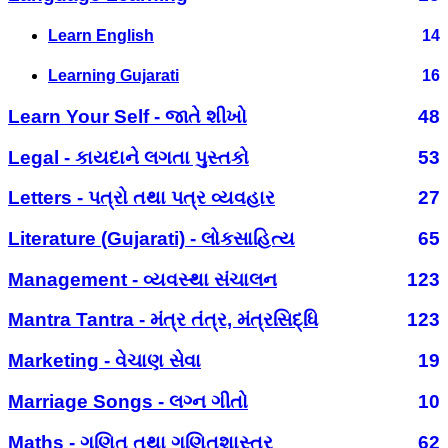
Learn English
14
Learning Gujarati
16
Learn Your Self - જાતે શીખો
48
Legal - કાયદાને લગતા પુસ્તકો
53
Letters - પત્રો તથા પત્ર વ્યવહાર
27
Literature (Gujarati) - લોકસાહિત્ય
65
Management - વ્યવસ્થા સંચાલન
123
Mantra Tantra - મંત્ર તંત્ર, મંત્રસિદ્ધિ
123
Marketing - વેચાણ સેવા
19
Marriage Songs - લગ્ન ગીતો
10
Maths - ગણિત તથા ગણિતશાસ્ત્ર
62