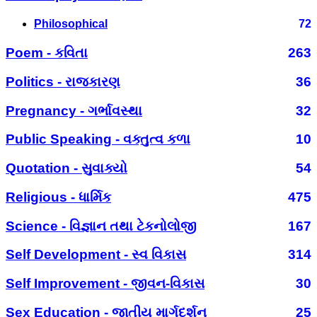
Philosophical
72
Poem - કવિતા
263
Politics - રાજકારણ
36
Pregnancy - ગર્ભાવસ્થા
32
Public Speaking - વક્તુત્વ કળા
10
Quotation - સુવાક્યો
54
Religious - ધાર્મિક
475
Science - વિજ્ઞાન તથા ટેકનોલોજી
167
Self Development - સ્વ વિકાસ
314
Self Improvement - જીવન-વિકાસ
30
Sex Education - જાતીય માર્ગદર્શન
25