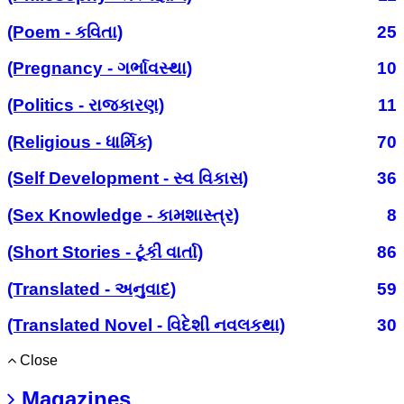
(Poem - કવિતા)
25
(Pregnancy - ગર્ભાવસ્થા)
10
(Politics - રાજકારણ)
11
(Religious - ધાર્મિક)
70
(Self Development - સ્વ વિકાસ)
36
(Sex Knowledge - કામશાસ્ત્ર)
8
(Short Stories - ટૂંકી વાર્તા)
86
(Translated - અનુવાદ)
59
(Translated Novel - વિદેશી નવલકથા)
30
Close
Magazines