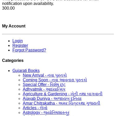
notification upon availability.
300.00
My Account
Login
Register
Forgot Password?
Categories
Gujarati Books
New Arrival - નવા પુસ્તકો
Coming Soon - નવા આવનારા પુસ્તકો
Special Offer - વિશેષ છૂટ
Adhyatmik - આધ્યાત્મિક
Agriculture & Gardening - ખેતી તથા બાગવાની
Ajayab Duniya - અજાયબ દુનિયા
Amar Chitrakatha - અમર ચિત્રકથા ગુજરાતી
Articles - લેખો
Astrology - જ્યોતિષશાસ્ત્ર