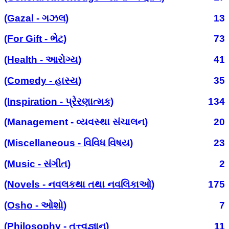
(Gazal - ગઝલ)
13
(For Gift - ભેટ)
73
(Health - આરોગ્ય)
41
(Comedy - હાસ્ય)
35
(Inspiration - પ્રેરણાત્મક)
134
(Management - વ્યવસ્થા સંચાલન)
20
(Miscellaneous - વિવિધ વિષય)
23
(Music - સંગીત)
2
(Novels - નવલકથા તથા નવલિકાઓ)
175
(Osho - ઓશો)
7
(Philosophy - તત્ત્વજ્ઞાન)
11