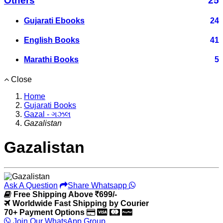
Others
25
Gujarati Ebooks
24
English Books
41
Marathi Books
5
Close
Home
Gujarati Books
Gazal - ગઝલ
Gazalistan
Gazalistan
Ask A Question
Share Whatsapp
Free Shipping Above
699/-
Worldwide Fast Shipping by Courier
70+ Payment Options
Join Our WhatsApp Group