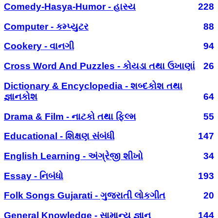
Comedy-Hasya-Humor - હાસ્ય
228
Computer - કમ્પ્યુટર
88
Cookery - વાનગી
94
Cross Word And Puzzles - કોયડા તથા ઉખાણાં
26
Dictionary & Encyclopedia - શબ્દકોશ તથા
જ્ઞાનકોશ
64
Drama & Film - નાટકો તથા ફિલ્મ
55
Educational - શિક્ષણ સંબંધી
147
English Learning - અંગ્રેજી શીખો
34
Essay - નિબંધો
193
Folk Songs Gujarati - ગુજરાતી લોકગીત
20
General Knowledge - સામાન્ય જ્ઞાન
144