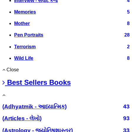
Interview - સંવાદ કળા
4
Memories
5
Mother
8
Pen Portraits
28
Terrorism
2
Wild Life
8
Close
Best Sellers Books
(Adhyatmik - આધ્યાત્મિક)
43
(Articles - લેખો)
93
(Astrology - જ્યોતિષશાસ્ત્ર)
33