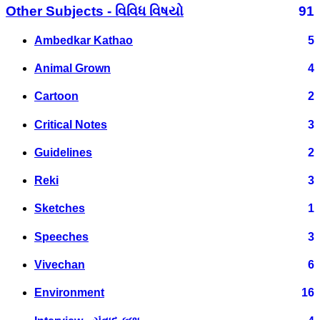
Other Subjects - વિવિધ વિષયો
91
Ambedkar Kathao
5
Animal Grown
4
Cartoon
2
Critical Notes
3
Guidelines
2
Reki
3
Sketches
1
Speeches
3
Vivechan
6
Environment
16