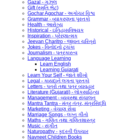
Gazal - ગઝલ
Gift (સ્મૃતિ ભેટ)
Gochar Agochar - અગોચર વિશ્વ
Grammar - વ્યાકરણના પુસ્તકો
Health - આરોગ્ય
Historical - ઇતિહાસવિષયક
Inspiration - પ્રેરણાત્મક
Jeevan Charitro - જીવન ચરિત્રો
Jokes - વિનોદનો ટુચકા
Journalism - પત્રકારત્વ
Language Learning
Learn English
Learning Gujarati
Learn Your Self - જાતે શીખો
Legal - કાયદાને લગતા પુસ્તકો
Letters - પત્રો તથા પત્ર વ્યવહાર
Literature (Gujarati) - લોકસાહિત્ય
Management - વ્યવસ્થા સંચાલન
Mantra Tantra - મંત્ર તંત્ર, મંત્રસિદ્ધિ
Marketing - વેચાણ સેવા
Marriage Songs - લગ્ન ગીતો
Maths - ગણિત તથા ગણિતશાસ્ત્ર
Music - સંગીત
Naturopathy - કુદરતી ઉપચાર
Navneet Children Books