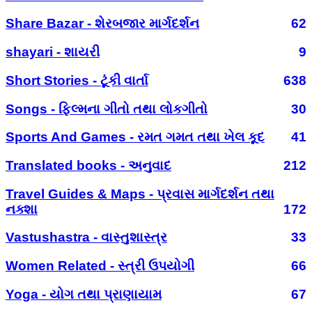
Share Bazar - શેરબજાર માર્ગદર્શન
62
shayari - શાયરી
9
Short Stories - ટૂંકી વાર્તા
638
Songs - ફિલ્મના ગીતો તથા લોકગીતો
30
Sports And Games - રમત ગમત તથા ખેલ કૂદ
41
Translated books - અનુવાદ
212
Travel Guides & Maps - પ્રવાસ માર્ગદર્શન તથા
નક્શા
172
Vastushastra - વાસ્તુશાસ્ત્ર
33
Women Related - સ્ત્રી ઉપયોગી
66
Yoga - યોગ તથા પ્રાણાયામ
67