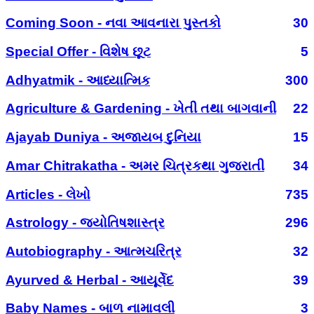
Coming Soon - નવા આવનારા પુસ્તકો
30
Special Offer - વિશેષ છૂટ
5
Adhyatmik - આધ્યાત્મિક
300
Agriculture & Gardening - ખેતી તથા બાગવાની
22
Ajayab Duniya - અજાયબ દુનિયા
15
Amar Chitrakatha - અમર ચિત્રકથા ગુજરાતી
34
Articles - લેખો
735
Astrology - જ્યોતિષશાસ્ત્ર
296
Autobiography - આત્મચરિત્ર
32
Ayurved & Herbal - આયૂર્વેદ
39
Baby Names - બાળ નામાવલી
3