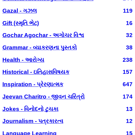
Gazal - ગઝલ
119
Gift (સ્મૃતિ ભેટ)
16
Gochar Agochar - અગોચર વિશ્વ
32
Grammar - વ્યાકરણના પુસ્તકો
38
Health - આરોગ્ય
238
Historical - ઇતિહાસવિષયક
157
Inspiration - પ્રેરણાત્મક
647
Jeevan Charitro - જીવન ચરિત્રો
174
Jokes - વિનોદનો ટુચકા
13
Journalism - પત્રકારત્વ
12
Language Learning
15