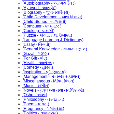
(Autobiography - આત્મચરિત્ર)
(Ayurved - આયૂર્વેદ)
(Biography - જીવનચરિત્રો)
(Child Development - બાળ વિકાસ)
(Child Stories - બાળવાર્તા)
(Computer - કમ્પ્યુટર )
(Cooking - વાનગી)
(Puzzle - કોયડા તથા ઉખાણાં)
(Language Learning & Dictionary)
(Essay - નિબંધો)
(General Knowledge - સામાન્ય જ્ઞાન)
(Gazal - ગઝલ)
(For Gift - ભેટ)
(Health - આરોગ્ય)
(Comedy - હાસ્ય)
(Inspiration - પ્રેરણાત્મક)
(Management - વ્યવસ્થા સંચાલન)
(Miscellaneous - વિવિધ વિષય)
(Music - સંગીત)
(Novels - નવલકથા તથા નવલિકાઓ)
(Osho - ઓશો)
(Philosophy - તત્ત્વજ્ઞાન)
(Poem - કવિતા)
(Pregnancy - ગર્ભાવસ્થા)
(Politics - રાજકારણ)