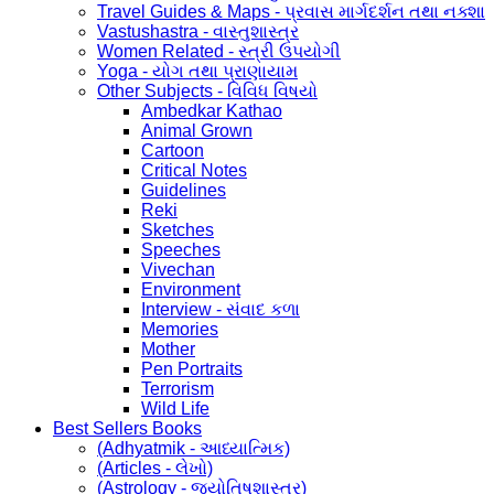
Travel Guides & Maps - પ્રવાસ માર્ગદર્શન તથા નક્શા
Vastushastra - વાસ્તુશાસ્ત્ર
Women Related - સ્ત્રી ઉપયોગી
Yoga - યોગ તથા પ્રાણાયામ
Other Subjects - વિવિધ વિષયો
Ambedkar Kathao
Animal Grown
Cartoon
Critical Notes
Guidelines
Reki
Sketches
Speeches
Vivechan
Environment
Interview - સંવાદ કળા
Memories
Mother
Pen Portraits
Terrorism
Wild Life
Best Sellers Books
(Adhyatmik - આધ્યાત્મિક)
(Articles - લેખો)
(Astrology - જ્યોતિષશાસ્ત્ર)