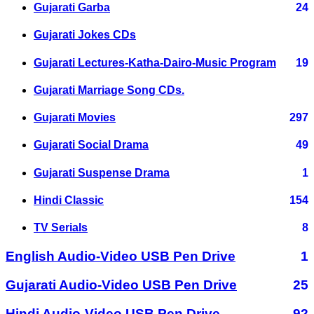
Gujarati Garba
24
Gujarati Jokes CDs
Gujarati Lectures-Katha-Dairo-Music Program
19
Gujarati Marriage Song CDs.
Gujarati Movies
297
Gujarati Social Drama
49
Gujarati Suspense Drama
1
Hindi Classic
154
TV Serials
8
English Audio-Video USB Pen Drive
1
Gujarati Audio-Video USB Pen Drive
25
Hindi Audio-Video USB Pen Drive
92