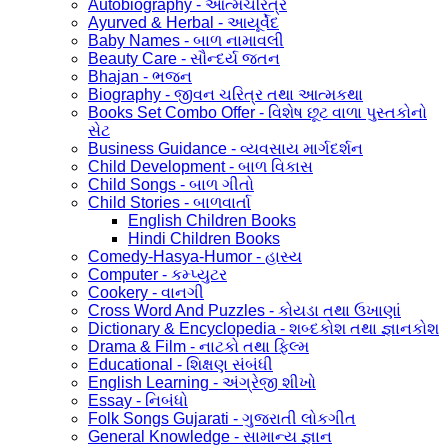
Autobiography - આત્મચરિત્ર
Ayurved & Herbal - આયૂર્વેદ
Baby Names - બાળ નામાવલી
Beauty Care - સૌન્દર્ય જતન
Bhajan - ભજન
Biography - જીવન ચરિત્ર તથા આત્મકથા
Books Set Combo Offer - વિશેષ છૂટ વાળા પુસ્તકોનો
સેટ
Business Guidance - વ્યવસાય માર્ગદર્શન
Child Development - બાળ વિકાસ
Child Songs - બાળ ગીતો
Child Stories - બાળવાર્તા
English Children Books
Hindi Children Books
Comedy-Hasya-Humor - હાસ્ય
Computer - કમ્પ્યુટર
Cookery - વાનગી
Cross Word And Puzzles - કોયડા તથા ઉખાણાં
Dictionary & Encyclopedia - શબ્દકોશ તથા જ્ઞાનકોશ
Drama & Film - નાટકો તથા ફિલ્મ
Educational - શિક્ષણ સંબંધી
English Learning - અંગ્રેજી શીખો
Essay - નિબંધો
Folk Songs Gujarati - ગુજરાતી લોકગીત
General Knowledge - સામાન્ય જ્ઞાન