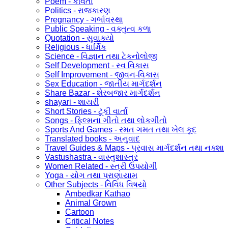
Poem - કવિતા
Politics - રાજકારણ
Pregnancy - ગર્ભાવસ્થા
Public Speaking - વક્તુત્વ કળા
Quotation - સુવાક્યો
Religious - ધાર્મિક
Science - વિજ્ઞાન તથા ટેકનોલોજી
Self Development - સ્વ વિકાસ
Self Improvement - જીવન-વિકાસ
Sex Education - જાતીય માર્ગદર્શન
Share Bazar - શેરબજાર માર્ગદર્શન
shayari - શાયરી
Short Stories - ટૂંકી વાર્તા
Songs - ફિલ્મના ગીતો તથા લોકગીતો
Sports And Games - રમત ગમત તથા ખેલ કૂદ
Translated books - અનુવાદ
Travel Guides & Maps - પ્રવાસ માર્ગદર્શન તથા નક્શા
Vastushastra - વાસ્તુશાસ્ત્ર
Women Related - સ્ત્રી ઉપયોગી
Yoga - યોગ તથા પ્રાણાયામ
Other Subjects - વિવિધ વિષયો
Ambedkar Kathao
Animal Grown
Cartoon
Critical Notes