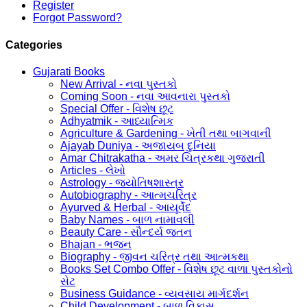
Register
Forgot Password?
Categories
Gujarati Books
New Arrival - નવા પુસ્તકો
Coming Soon - નવા આવનારા પુસ્તકો
Special Offer - વિશેષ છૂટ
Adhyatmik - આધ્યાત્મિક
Agriculture & Gardening - ખેતી તથા બાગવાની
Ajayab Duniya - અજાયબ દુનિયા
Amar Chitrakatha - અમર ચિત્રકથા ગુજરાતી
Articles - લેખો
Astrology - જ્યોતિષશાસ્ત્ર
Autobiography - આત્મચરિત્ર
Ayurved & Herbal - આયૂર્વેદ
Baby Names - બાળ નામાવલી
Beauty Care - સૌન્દર્ય જતન
Bhajan - ભજન
Biography - જીવન ચરિત્ર તથા આત્મકથા
Books Set Combo Offer - વિશેષ છૂટ વાળા પુસ્તકોનો
સેટ
Business Guidance - વ્યવસાય માર્ગદર્શન
Child Development - બાળ વિકાસ