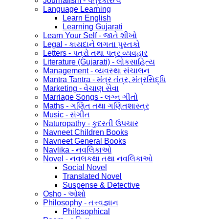
Journalism - પત્રકારત્વ
Language Learning
Learn English
Learning Gujarati
Learn Your Self - જાતે શીખો
Legal - કાયદાને લગતા પુસ્તકો
Letters - પત્રો તથા પત્ર વ્યવહાર
Literature (Gujarati) - લોકસાહિત્ય
Management - વ્યવસ્થા સંચાલન
Mantra Tantra - મંત્ર તંત્ર, મંત્રસિદ્ધિ
Marketing - વેચાણ સેવા
Marriage Songs - લગ્ન ગીતો
Maths - ગણિત તથા ગણિતશાસ્ત્ર
Music - સંગીત
Naturopathy - કુદરતી ઉપચાર
Navneet Children Books
Navneet General Books
Navlika - નવલિકાઓ
Novel - નવલકથા તથા નવલિકાઓ
Social Novel
Translated Novel
Suspense & Detective
Osho - ઓશો
Philosophy - તત્ત્વજ્ઞાન
Philosophical