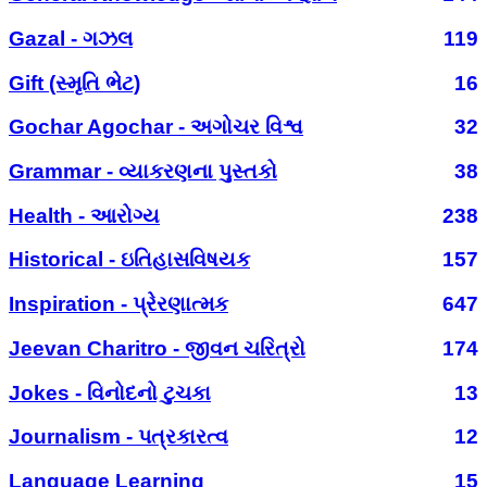
Gazal - ગઝલ
119
Gift (સ્મૃતિ ભેટ)
16
Gochar Agochar - અગોચર વિશ્વ
32
Grammar - વ્યાકરણના પુસ્તકો
38
Health - આરોગ્ય
238
Historical - ઇતિહાસવિષયક
157
Inspiration - પ્રેરણાત્મક
647
Jeevan Charitro - જીવન ચરિત્રો
174
Jokes - વિનોદનો ટુચકા
13
Journalism - પત્રકારત્વ
12
Language Learning
15