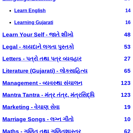
Learn English
14
Learning Gujarati
16
Learn Your Self - જાતે શીખો
48
Legal - કાયદાને લગતા પુસ્તકો
53
Letters - પત્રો તથા પત્ર વ્યવહાર
27
Literature (Gujarati) - લોકસાહિત્ય
65
Management - વ્યવસ્થા સંચાલન
123
Mantra Tantra - મંત્ર તંત્ર, મંત્રસિદ્ધિ
123
Marketing - વેચાણ સેવા
19
Marriage Songs - લગ્ન ગીતો
10
Maths - ગણિત તથા ગણિતશાસ્ત્ર
62