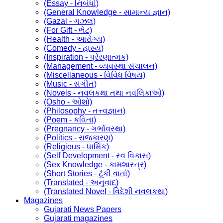
(Essay - નિબંધો)
(General Knowledge - સામાન્ય જ્ઞાન)
(Gazal - ગઝલ)
(For Gift - ભેટ)
(Health - આરોગ્ય)
(Comedy - હાસ્ય)
(Inspiration - પ્રેરણાત્મક)
(Management - વ્યવસ્થા સંચાલન)
(Miscellaneous - વિવિધ વિષય)
(Music - સંગીત)
(Novels - નવલકથા તથા નવલિકાઓ)
(Osho - ઓશો)
(Philosophy - તત્ત્વજ્ઞાન)
(Poem - કવિતા)
(Pregnancy - ગર્ભાવસ્થા)
(Politics - રાજકારણ)
(Religious - ધાર્મિક)
(Self Development - સ્વ વિકાસ)
(Sex Knowledge - કામશાસ્ત્ર)
(Short Stories - ટૂંકી વાર્તા)
(Translated - અનુવાદ)
(Translated Novel - વિદેશી નવલકથા)
Magazines
Gujarati News Papers
Gujarati magazines