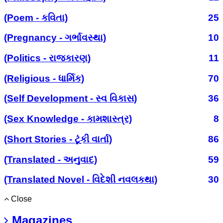
(Poem - કવિતા)
25
(Pregnancy - ગર્ભાવસ્થા)
10
(Politics - રાજકારણ)
11
(Religious - ધાર્મિક)
70
(Self Development - સ્વ વિકાસ)
36
(Sex Knowledge - કામશાસ્ત્ર)
8
(Short Stories - ટૂંકી વાર્તા)
86
(Translated - અનુવાદ)
59
(Translated Novel - વિદેશી નવલકથા)
30
Close
Magazines