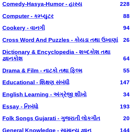
Comedy-Hasya-Humor - હાસ્ય
228
Computer - કમ્પ્યુટર
88
Cookery - વાનગી
94
Cross Word And Puzzles - કોયડા તથા ઉખાણાં
26
Dictionary & Encyclopedia - શબ્દકોશ તથા
જ્ઞાનકોશ
64
Drama & Film - નાટકો તથા ફિલ્મ
55
Educational - શિક્ષણ સંબંધી
147
English Learning - અંગ્રેજી શીખો
34
Essay - નિબંધો
193
Folk Songs Gujarati - ગુજરાતી લોકગીત
20
General Knowledge - સામાન્ય જ્ઞાન
144