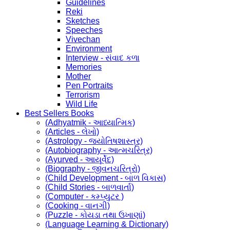
Guidelines
Reki
Sketches
Speeches
Vivechan
Environment
Interview - સંવાદ કળા
Memories
Mother
Pen Portraits
Terrorism
Wild Life
Best Sellers Books
(Adhyatmik - આધ્યાત્મિક)
(Articles - લેખો)
(Astrology - જ્યોતિષશાસ્ત્ર)
(Autobiography - આત્મચરિત્ર)
(Ayurved - આયૂર્વેદ)
(Biography - જીવનચરિત્રો)
(Child Development - બાળ વિકાસ)
(Child Stories - બાળવાર્તા)
(Computer - કમ્પ્યુટર )
(Cooking - વાનગી)
(Puzzle - કોયડા તથા ઉખાણાં)
(Language Learning & Dictionary)