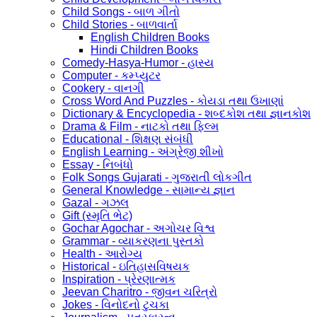
Child Songs - બાળ ગીતો
Child Stories - બાળવાર્તા
English Children Books
Hindi Children Books
Comedy-Hasya-Humor - હાસ્ય
Computer - કમ્પ્યુટર
Cookery - વાનગી
Cross Word And Puzzles - કોયડા તથા ઉખાણાં
Dictionary & Encyclopedia - શબ્દકોશ તથા જ્ઞાનકોશ
Drama & Film - નાટકો તથા ફિલ્મ
Educational - શિક્ષણ સંબંધી
English Learning - અંગ્રેજી શીખો
Essay - નિબંધો
Folk Songs Gujarati - ગુજરાતી લોકગીત
General Knowledge - સામાન્ય જ્ઞાન
Gazal - ગઝલ
Gift (સ્મૃતિ ભેટ)
Gochar Agochar - અગોચર વિશ્વ
Grammar - વ્યાકરણના પુસ્તકો
Health - આરોગ્ય
Historical - ઇતિહાસવિષયક
Inspiration - પ્રેરણાત્મક
Jeevan Charitro - જીવન ચરિત્રો
Jokes - વિનોદનો ટુચકા