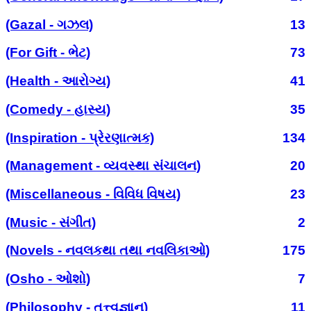
(Gazal - ગઝલ)
13
(For Gift - ભેટ)
73
(Health - આરોગ્ય)
41
(Comedy - હાસ્ય)
35
(Inspiration - પ્રેરણાત્મક)
134
(Management - વ્યવસ્થા સંચાલન)
20
(Miscellaneous - વિવિધ વિષય)
23
(Music - સંગીત)
2
(Novels - નવલકથા તથા નવલિકાઓ)
175
(Osho - ઓશો)
7
(Philosophy - તત્ત્વજ્ઞાન)
11