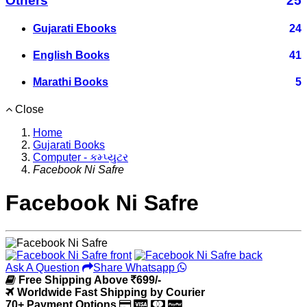
Others
25
Gujarati Ebooks
24
English Books
41
Marathi Books
5
Close
Home
Gujarati Books
Computer - કમ્પ્યુટર
Facebook Ni Safre
Facebook Ni Safre
Ask A Question
Share Whatsapp
Free Shipping Above
699/-
Worldwide Fast Shipping by Courier
70+ Payment Options