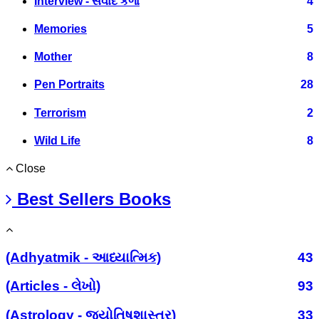
Interview - સંવાદ કળા
4
Memories
5
Mother
8
Pen Portraits
28
Terrorism
2
Wild Life
8
Close
Best Sellers Books
(Adhyatmik - આધ્યાત્મિક)
43
(Articles - લેખો)
93
(Astrology - જ્યોતિષશાસ્ત્ર)
33