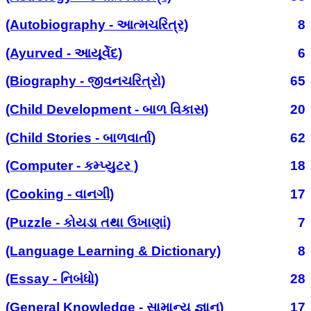
(Autobiography - આત્મચરિત્ર)
8
(Ayurved - આયૂર્વેદ)
6
(Biography - જીવનચરિત્રો)
65
(Child Development - બાળ વિકાસ)
20
(Child Stories - બાળવાર્તા)
62
(Computer - કમ્પ્યુટર )
18
(Cooking - વાનગી)
17
(Puzzle - કોયડા તથા ઉખાણાં)
7
(Language Learning & Dictionary)
8
(Essay - નિબંધો)
28
(General Knowledge - સામાન્ય જ્ઞાન)
17