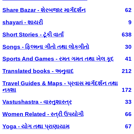
Share Bazar - શેરબજાર માર્ગદર્શન
62
shayari - શાયરી
9
Short Stories - ટૂંકી વાર્તા
638
Songs - ફિલ્મના ગીતો તથા લોકગીતો
30
Sports And Games - રમત ગમત તથા ખેલ કૂદ
41
Translated books - અનુવાદ
212
Travel Guides & Maps - પ્રવાસ માર્ગદર્શન તથા
નક્શા
172
Vastushastra - વાસ્તુશાસ્ત્ર
33
Women Related - સ્ત્રી ઉપયોગી
66
Yoga - યોગ તથા પ્રાણાયામ
67