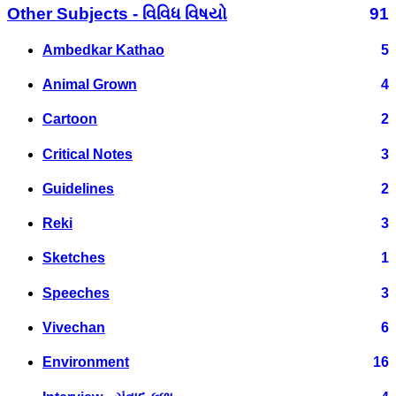
Other Subjects - વિવિધ વિષયો
91
Ambedkar Kathao
5
Animal Grown
4
Cartoon
2
Critical Notes
3
Guidelines
2
Reki
3
Sketches
1
Speeches
3
Vivechan
6
Environment
16