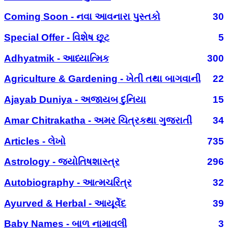
Coming Soon - નવા આવનારા પુસ્તકો
30
Special Offer - વિશેષ છૂટ
5
Adhyatmik - આધ્યાત્મિક
300
Agriculture & Gardening - ખેતી તથા બાગવાની
22
Ajayab Duniya - અજાયબ દુનિયા
15
Amar Chitrakatha - અમર ચિત્રકથા ગુજરાતી
34
Articles - લેખો
735
Astrology - જ્યોતિષશાસ્ત્ર
296
Autobiography - આત્મચરિત્ર
32
Ayurved & Herbal - આયૂર્વેદ
39
Baby Names - બાળ નામાવલી
3