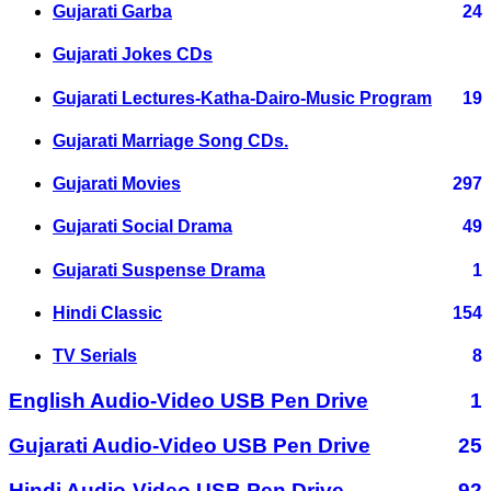
Gujarati Garba
24
Gujarati Jokes CDs
Gujarati Lectures-Katha-Dairo-Music Program
19
Gujarati Marriage Song CDs.
Gujarati Movies
297
Gujarati Social Drama
49
Gujarati Suspense Drama
1
Hindi Classic
154
TV Serials
8
English Audio-Video USB Pen Drive
1
Gujarati Audio-Video USB Pen Drive
25
Hindi Audio-Video USB Pen Drive
92