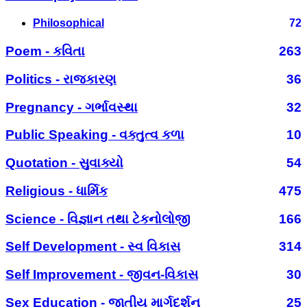
Philosophical
72
Poem - કવિતા
263
Politics - રાજકારણ
36
Pregnancy - ગર્ભાવસ્થા
32
Public Speaking - વક્તુત્વ કળા
10
Quotation - સુવાક્યો
54
Religious - ધાર્મિક
475
Science - વિજ્ઞાન તથા ટેકનોલોજી
166
Self Development - સ્વ વિકાસ
314
Self Improvement - જીવન-વિકાસ
30
Sex Education - જાતીય માર્ગદર્શન
25