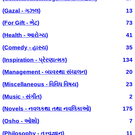
(Gazal - ગઝલ)
13
(For Gift - ભેટ)
73
(Health - આરોગ્ય)
41
(Comedy - હાસ્ય)
35
(Inspiration - પ્રેરણાત્મક)
134
(Management - વ્યવસ્થા સંચાલન)
20
(Miscellaneous - વિવિધ વિષય)
23
(Music - સંગીત)
2
(Novels - નવલકથા તથા નવલિકાઓ)
175
(Osho - ઓશો)
7
(Philosophy - તત્ત્વજ્ઞાન)
11