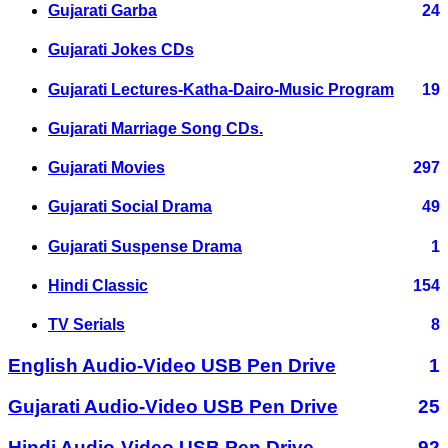
Gujarati Garba
24
Gujarati Jokes CDs
Gujarati Lectures-Katha-Dairo-Music Program
19
Gujarati Marriage Song CDs.
Gujarati Movies
297
Gujarati Social Drama
49
Gujarati Suspense Drama
1
Hindi Classic
154
TV Serials
8
English Audio-Video USB Pen Drive
1
Gujarati Audio-Video USB Pen Drive
25
Hindi Audio-Video USB Pen Drive
92