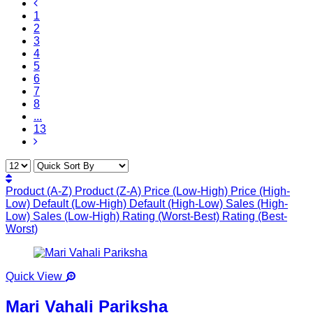
1
2
3
4
5
6
7
8
...
13
Product (A-Z)
Product (Z-A)
Price (Low-High)
Price (High-
Low)
Default (Low-High)
Default (High-Low)
Sales (High-
Low)
Sales (Low-High)
Rating (Worst-Best)
Rating (Best-
Worst)
Quick View
Mari Vahali Pariksha