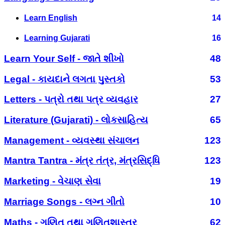
Learn English
14
Learning Gujarati
16
Learn Your Self - જાતે શીખો
48
Legal - કાયદાને લગતા પુસ્તકો
53
Letters - પત્રો તથા પત્ર વ્યવહાર
27
Literature (Gujarati) - લોકસાહિત્ય
65
Management - વ્યવસ્થા સંચાલન
123
Mantra Tantra - મંત્ર તંત્ર, મંત્રસિદ્ધિ
123
Marketing - વેચાણ સેવા
19
Marriage Songs - લગ્ન ગીતો
10
Maths - ગણિત તથા ગણિતશાસ્ત્ર
62