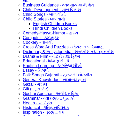
સેટ
Business Guidance - વ્યવસાય માર્ગદર્શન
Child Development - બાળ વિકાસ
Child Songs - બાળ ગીતો
Child Stories - બાળવાર્તા
English Children Books
Hindi Children Books
Comedy-Hasya-Humor - હાસ્ય
Computer - કમ્પ્યુટર
Cookery - વાનગી
Cross Word And Puzzles - કોયડા તથા ઉખાણાં
Dictionary & Encyclopedia - શબ્દકોશ તથા જ્ઞાનકોશ
Drama & Film - નાટકો તથા ફિલ્મ
Educational - શિક્ષણ સંબંધી
English Learning - અંગ્રેજી શીખો
Essay - નિબંધો
Folk Songs Gujarati - ગુજરાતી લોકગીત
General Knowledge - સામાન્ય જ્ઞાન
Gazal - ગઝલ
Gift (સ્મૃતિ ભેટ)
Gochar Agochar - અગોચર વિશ્વ
Grammar - વ્યાકરણના પુસ્તકો
Health - આરોગ્ય
Historical - ઇતિહાસવિષયક
Inspiration - પ્રેરણાત્મક