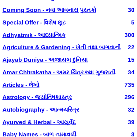
Coming Soon - નવા આવનારા પુસ્તકો
30
Special Offer - વિશેષ છૂટ
5
Adhyatmik - આધ્યાત્મિક
300
Agriculture & Gardening - ખેતી તથા બાગવાની
22
Ajayab Duniya - અજાયબ દુનિયા
15
Amar Chitrakatha - અમર ચિત્રકથા ગુજરાતી
34
Articles - લેખો
735
Astrology - જ્યોતિષશાસ્ત્ર
296
Autobiography - આત્મચરિત્ર
32
Ayurved & Herbal - આયૂર્વેદ
39
Baby Names - બાળ નામાવલી
3