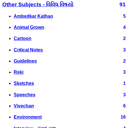
Other Subjects - વિવિધ વિષયો
91
Ambedkar Kathao
5
Animal Grown
4
Cartoon
2
Critical Notes
3
Guidelines
2
Reki
3
Sketches
1
Speeches
3
Vivechan
6
Environment
16