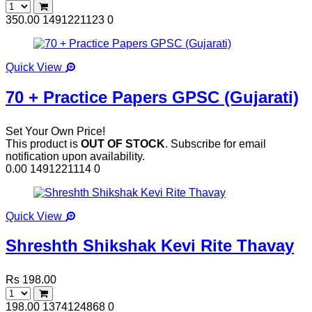
350.00
1491221123
0
Quick View
70 + Practice Papers GPSC (Gujarati)
Set Your Own Price!
This product is
OUT OF STOCK
. Subscribe for email
notification upon availability.
0.00
1491221114
0
Quick View
Shreshth Shikshak Kevi Rite Thavay
Rs 198.00
198.00
1374124868
0