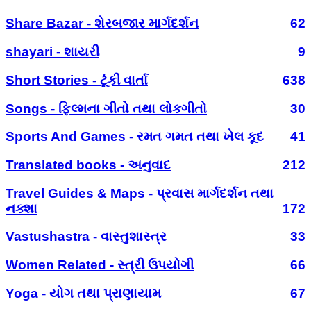
Share Bazar - શેરબજાર માર્ગદર્શન
62
shayari - શાયરી
9
Short Stories - ટૂંકી વાર્તા
638
Songs - ફિલ્મના ગીતો તથા લોકગીતો
30
Sports And Games - રમત ગમત તથા ખેલ કૂદ
41
Translated books - અનુવાદ
212
Travel Guides & Maps - પ્રવાસ માર્ગદર્શન તથા
નક્શા
172
Vastushastra - વાસ્તુશાસ્ત્ર
33
Women Related - સ્ત્રી ઉપયોગી
66
Yoga - યોગ તથા પ્રાણાયામ
67