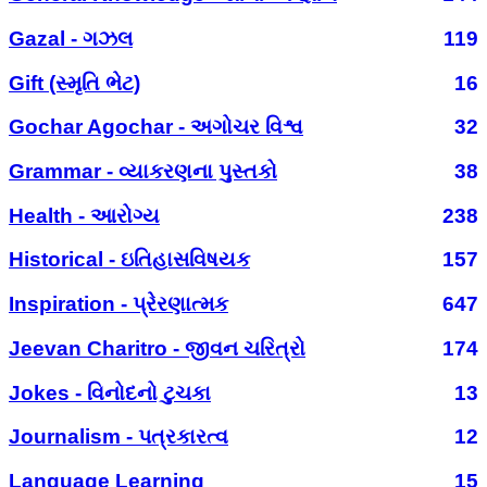
Gazal - ગઝલ
119
Gift (સ્મૃતિ ભેટ)
16
Gochar Agochar - અગોચર વિશ્વ
32
Grammar - વ્યાકરણના પુસ્તકો
38
Health - આરોગ્ય
238
Historical - ઇતિહાસવિષયક
157
Inspiration - પ્રેરણાત્મક
647
Jeevan Charitro - જીવન ચરિત્રો
174
Jokes - વિનોદનો ટુચકા
13
Journalism - પત્રકારત્વ
12
Language Learning
15