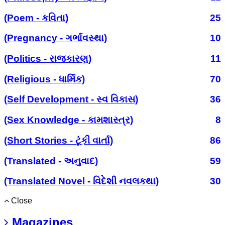
(Poem - કવિતા)
25
(Pregnancy - ગર્ભાવસ્થા)
10
(Politics - રાજકારણ)
11
(Religious - ધાર્મિક)
70
(Self Development - સ્વ વિકાસ)
36
(Sex Knowledge - કામશાસ્ત્ર)
8
(Short Stories - ટૂંકી વાર્તા)
86
(Translated - અનુવાદ)
59
(Translated Novel - વિદેશી નવલકથા)
30
Close
Magazines