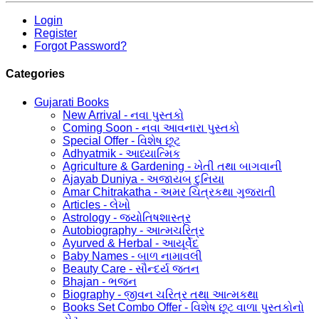
Login
Register
Forgot Password?
Categories
Gujarati Books
New Arrival - નવા પુસ્તકો
Coming Soon - નવા આવનારા પુસ્તકો
Special Offer - વિશેષ છૂટ
Adhyatmik - આધ્યાત્મિક
Agriculture & Gardening - ખેતી તથા બાગવાની
Ajayab Duniya - અજાયબ દુનિયા
Amar Chitrakatha - અમર ચિત્રકથા ગુજરાતી
Articles - લેખો
Astrology - જ્યોતિષશાસ્ત્ર
Autobiography - આત્મચરિત્ર
Ayurved & Herbal - આયૂર્વેદ
Baby Names - બાળ નામાવલી
Beauty Care - સૌન્દર્ય જતન
Bhajan - ભજન
Biography - જીવન ચરિત્ર તથા આત્મકથા
Books Set Combo Offer - વિશેષ છૂટ વાળા પુસ્તકોનો