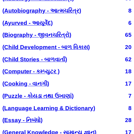
(Autobiography - આત્મચરિત્ર)
8
(Ayurved - આયૂર્વેદ)
6
(Biography - જીવનચરિત્રો)
65
(Child Development - બાળ વિકાસ)
20
(Child Stories - બાળવાર્તા)
62
(Computer - કમ્પ્યુટર )
18
(Cooking - વાનગી)
17
(Puzzle - કોયડા તથા ઉખાણાં)
7
(Language Learning & Dictionary)
8
(Essay - નિબંધો)
28
(General Knowledge - સામાન્ય જ્ઞાન)
17