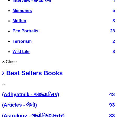
Interview - સંવાદ કળા
4
Memories
5
Mother
8
Pen Portraits
28
Terrorism
2
Wild Life
8
Close
Best Sellers Books
(Adhyatmik - આધ્યાત્મિક)
43
(Articles - લેખો)
93
(Astrology - જ્યોતિષશાસ્ત્ર)
33