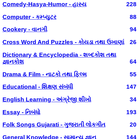
Comedy-Hasya-Humor - હાસ્ય
228
Computer - કમ્પ્યુટર
88
Cookery - વાનગી
94
Cross Word And Puzzles - કોયડા તથા ઉખાણાં
26
Dictionary & Encyclopedia - શબ્દકોશ તથા
જ્ઞાનકોશ
64
Drama & Film - નાટકો તથા ફિલ્મ
55
Educational - શિક્ષણ સંબંધી
147
English Learning - અંગ્રેજી શીખો
34
Essay - નિબંધો
193
Folk Songs Gujarati - ગુજરાતી લોકગીત
20
General Knowledge - સામાન્ય જ્ઞાન
144