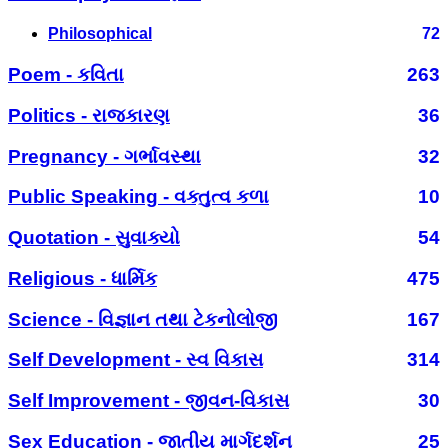
Philosophical
72
Poem - કવિતા
263
Politics - રાજકારણ
36
Pregnancy - ગર્ભાવસ્થા
32
Public Speaking - વક્તુત્વ કળા
10
Quotation - સુવાક્યો
54
Religious - ધાર્મિક
475
Science - વિજ્ઞાન તથા ટેકનોલોજી
167
Self Development - સ્વ વિકાસ
314
Self Improvement - જીવન-વિકાસ
30
Sex Education - જાતીય માર્ગદર્શન
25