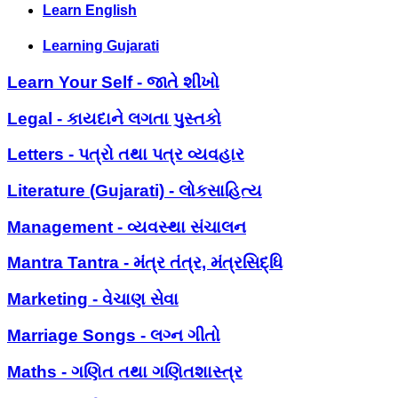
Learn English
Learning Gujarati
Learn Your Self - જાતે શીખો
Legal - કાયદાને લગતા પુસ્તકો
Letters - પત્રો તથા પત્ર વ્યવહાર
Literature (Gujarati) - લોકસાહિત્ય
Management - વ્યવસ્થા સંચાલન
Mantra Tantra - મંત્ર તંત્ર, મંત્રસિદ્ધિ
Marketing - વેચાણ સેવા
Marriage Songs - લગ્ન ગીતો
Maths - ગણિત તથા ગણિતશાસ્ત્ર