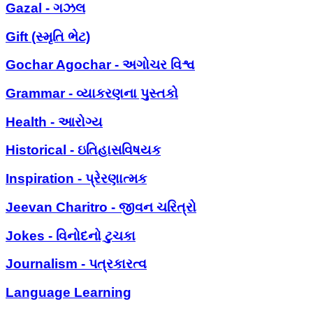
Gazal - ગઝલ
Gift (સ્મૃતિ ભેટ)
Gochar Agochar - અગોચર વિશ્વ
Grammar - વ્યાકરણના પુસ્તકો
Health - આરોગ્ય
Historical - ઇતિહાસવિષયક
Inspiration - પ્રેરણાત્મક
Jeevan Charitro - જીવન ચરિત્રો
Jokes - વિનોદનો ટુચકા
Journalism - પત્રકારત્વ
Language Learning