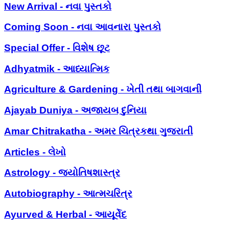
New Arrival - નવા પુસ્તકો
Coming Soon - નવા આવનારા પુસ્તકો
Special Offer - વિશેષ છૂટ
Adhyatmik - આધ્યાત્મિક
Agriculture & Gardening - ખેતી તથા બાગવાની
Ajayab Duniya - અજાયબ દુનિયા
Amar Chitrakatha - અમર ચિત્રકથા ગુજરાતી
Articles - લેખો
Astrology - જ્યોતિષશાસ્ત્ર
Autobiography - આત્મચરિત્ર
Ayurved & Herbal - આયૂર્વેદ