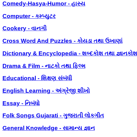
Comedy-Hasya-Humor - હાસ્ય
Computer - કમ્પ્યુટર
Cookery - વાનગી
Cross Word And Puzzles - કોયડા તથા ઉખાણાં
Dictionary & Encyclopedia - શબ્દકોશ તથા જ્ઞાનકો
Drama & Film - નાટકો તથા ફિલ્મ
Educational - શિક્ષણ સંબંધી
English Learning - અંગ્રેજી શીખો
Essay - નિબંધો
Folk Songs Gujarati - ગુજરાતી લોકગીત
General Knowledge - સામાન્ય જ્ઞાન