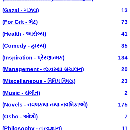
(Gazal - ગઝલ)
13
(For Gift - ભેટ)
73
(Health - આરોગ્ય)
41
(Comedy - હાસ્ય)
35
(Inspiration - પ્રેરણાત્મક)
134
(Management - વ્યવસ્થા સંચાલન)
20
(Miscellaneous - વિવિધ વિષય)
23
(Music - સંગીત)
2
(Novels - નવલકથા તથા નવલિકાઓ)
175
(Osho - ઓશો)
7
(Philosophy - તત્ત્વજ્ઞાન)
11