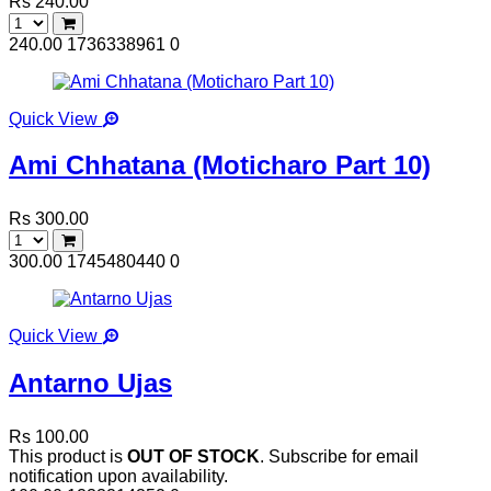
Rs 240.00
240.00
1736338961
0
Quick View
Ami Chhatana (Moticharo Part 10)
Rs 300.00
300.00
1745480440
0
Quick View
Antarno Ujas
Rs 100.00
This product is
OUT OF STOCK
. Subscribe for email
notification upon availability.