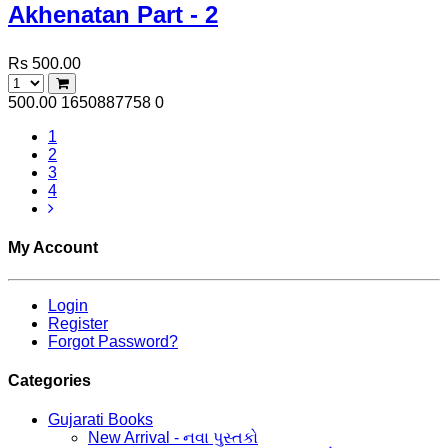
Akhenatan Part - 2
Rs 500.00
500.00
1650887758
0
1
2
3
4
My Account
Login
Register
Forgot Password?
Categories
Gujarati Books
New Arrival - નવા પુસ્તકો