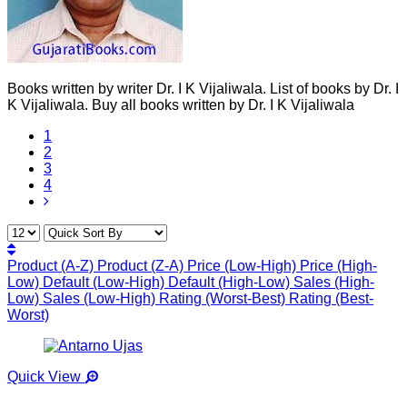
Books written by writer Dr. I K Vijaliwala. List of books by Dr. I
K Vijaliwala. Buy all books written by Dr. I K Vijaliwala
1
2
3
4
Product (A-Z)
Product (Z-A)
Price (Low-High)
Price (High-
Low)
Default (Low-High)
Default (High-Low)
Sales (High-
Low)
Sales (Low-High)
Rating (Worst-Best)
Rating (Best-
Worst)
Quick View