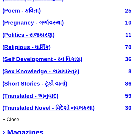
(Poem - કવિતા)
25
(Pregnancy - ગર્ભાવસ્થા)
10
(Politics - રાજકારણ)
11
(Religious - ધાર્મિક)
70
(Self Development - સ્વ વિકાસ)
36
(Sex Knowledge - કામશાસ્ત્ર)
8
(Short Stories - ટૂંકી વાર્તા)
86
(Translated - અનુવાદ)
59
(Translated Novel - વિદેશી નવલકથા)
30
Close
Magazines