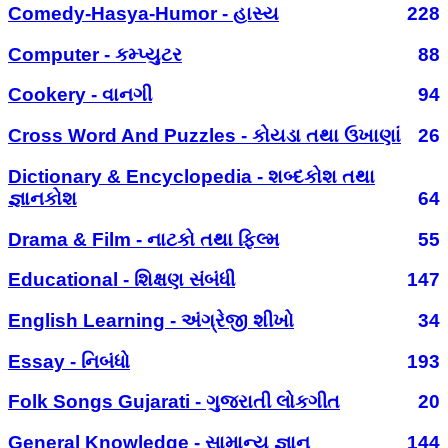
Comedy-Hasya-Humor - હાસ્ય
228
Computer - કમ્પ્યુટર
88
Cookery - વાનગી
94
Cross Word And Puzzles - કોયડા તથા ઉખાણાં
26
Dictionary & Encyclopedia - શબ્દકોશ તથા
જ્ઞાનકોશ
64
Drama & Film - નાટકો તથા ફિલ્મ
55
Educational - શિક્ષણ સંબંધી
147
English Learning - અંગ્રેજી શીખો
34
Essay - નિબંધો
193
Folk Songs Gujarati - ગુજરાતી લોકગીત
20
General Knowledge - સામાન્ય જ્ઞાન
144