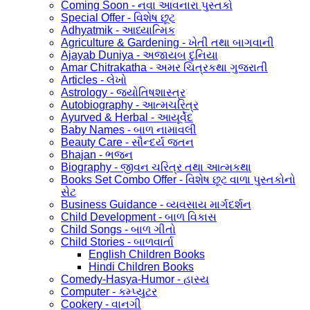
Coming Soon - નવા આવનારા પુસ્તકો
Special Offer - વિશેષ છૂટ
Adhyatmik - આધ્યાત્મિક
Agriculture & Gardening - ખેતી તથા બાગવાની
Ajayab Duniya - અજાયબ દુનિયા
Amar Chitrakatha - અમર ચિત્રકથા ગુજરાતી
Articles - લેખો
Astrology - જ્યોતિષશાસ્ત્ર
Autobiography - આત્મચરિત્ર
Ayurved & Herbal - આયૂર્વેદ
Baby Names - બાળ નામાવલી
Beauty Care - સૌન્દર્ય જતન
Bhajan - ભજન
Biography - જીવન ચરિત્ર તથા આત્મકથા
Books Set Combo Offer - વિશેષ છૂટ વાળા પુસ્તકોનો
સેટ
Business Guidance - વ્યવસાય માર્ગદર્શન
Child Development - બાળ વિકાસ
Child Songs - બાળ ગીતો
Child Stories - બાળવાર્તા
English Children Books
Hindi Children Books
Comedy-Hasya-Humor - હાસ્ય
Computer - કમ્પ્યુટર
Cookery - વાનગી