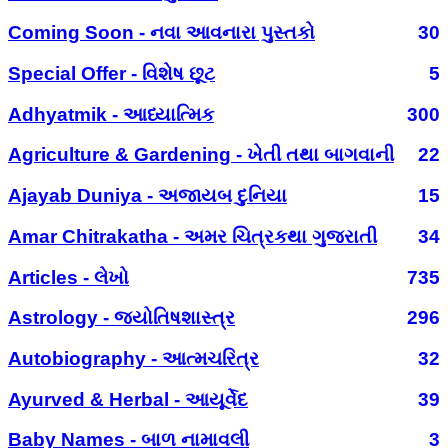
Coming Soon - નવા આવનારા પુસ્તકો
30
Special Offer - વિશેષ છૂટ
5
Adhyatmik - આધ્યાત્મિક
300
Agriculture & Gardening - ખેતી તથા બાગવાની
22
Ajayab Duniya - અજાયબ દુનિયા
15
Amar Chitrakatha - અમર ચિત્રકથા ગુજરાતી
34
Articles - લેખો
735
Astrology - જ્યોતિષશાસ્ત્ર
296
Autobiography - આત્મચરિત્ર
32
Ayurved & Herbal - આયૂર્વેદ
39
Baby Names - બાળ નામાવલી
3