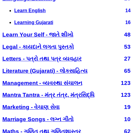
Learn English
14
Learning Gujarati
16
Learn Your Self - જાતે શીખો
48
Legal - કાયદાને લગતા પુસ્તકો
53
Letters - પત્રો તથા પત્ર વ્યવહાર
27
Literature (Gujarati) - લોકસાહિત્ય
65
Management - વ્યવસ્થા સંચાલન
123
Mantra Tantra - મંત્ર તંત્ર, મંત્રસિદ્ધિ
123
Marketing - વેચાણ સેવા
19
Marriage Songs - લગ્ન ગીતો
10
Maths - ગણિત તથા ગણિતશાસ્ત્ર
62