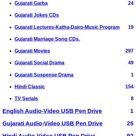
Gujarati Garba
24
Gujarati Jokes CDs
Gujarati Lectures-Katha-Dairo-Music Program
19
Gujarati Marriage Song CDs.
Gujarati Movies
297
Gujarati Social Drama
49
Gujarati Suspense Drama
1
Hindi Classic
154
TV Serials
8
English Audio-Video USB Pen Drive
1
Gujarati Audio-Video USB Pen Drive
25
Hindi Audio-Video USB Pen Drive
92