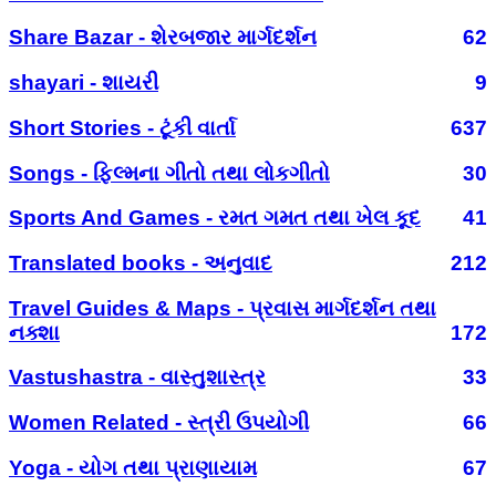
Share Bazar - શેરબજાર માર્ગદર્શન
62
shayari - શાયરી
9
Short Stories - ટૂંકી વાર્તા
637
Songs - ફિલ્મના ગીતો તથા લોકગીતો
30
Sports And Games - રમત ગમત તથા ખેલ કૂદ
41
Translated books - અનુવાદ
212
Travel Guides & Maps - પ્રવાસ માર્ગદર્શન તથા
નક્શા
172
Vastushastra - વાસ્તુશાસ્ત્ર
33
Women Related - સ્ત્રી ઉપયોગી
66
Yoga - યોગ તથા પ્રાણાયામ
67