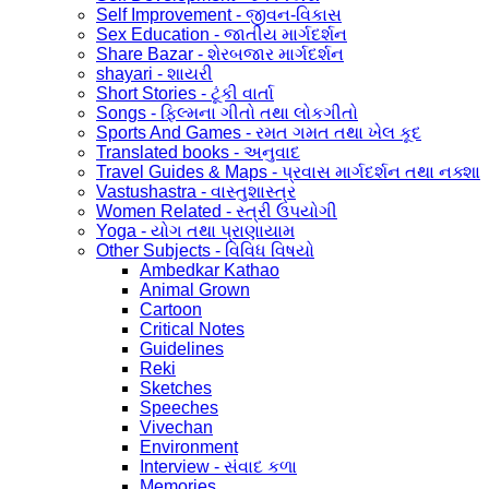
Self Improvement - જીવન-વિકાસ
Sex Education - જાતીય માર્ગદર્શન
Share Bazar - શેરબજાર માર્ગદર્શન
shayari - શાયરી
Short Stories - ટૂંકી વાર્તા
Songs - ફિલ્મના ગીતો તથા લોકગીતો
Sports And Games - રમત ગમત તથા ખેલ કૂદ
Translated books - અનુવાદ
Travel Guides & Maps - પ્રવાસ માર્ગદર્શન તથા નક્શા
Vastushastra - વાસ્તુશાસ્ત્ર
Women Related - સ્ત્રી ઉપયોગી
Yoga - યોગ તથા પ્રાણાયામ
Other Subjects - વિવિધ વિષયો
Ambedkar Kathao
Animal Grown
Cartoon
Critical Notes
Guidelines
Reki
Sketches
Speeches
Vivechan
Environment
Interview - સંવાદ કળા
Memories