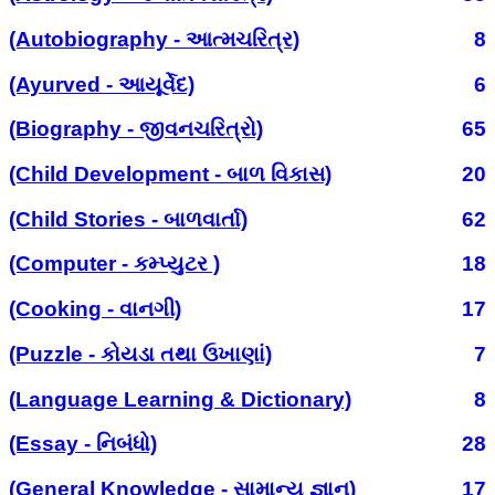
(Autobiography - આત્મચરિત્ર)
8
(Ayurved - આયૂર્વેદ)
6
(Biography - જીવનચરિત્રો)
65
(Child Development - બાળ વિકાસ)
20
(Child Stories - બાળવાર્તા)
62
(Computer - કમ્પ્યુટર )
18
(Cooking - વાનગી)
17
(Puzzle - કોયડા તથા ઉખાણાં)
7
(Language Learning & Dictionary)
8
(Essay - નિબંધો)
28
(General Knowledge - સામાન્ય જ્ઞાન)
17