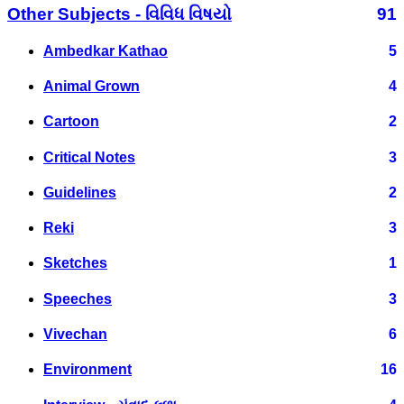
Other Subjects - વિવિધ વિષયો
91
Ambedkar Kathao
5
Animal Grown
4
Cartoon
2
Critical Notes
3
Guidelines
2
Reki
3
Sketches
1
Speeches
3
Vivechan
6
Environment
16