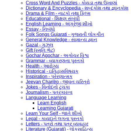
Cross Word And Puzzles - કોયડા તથા ઉખાણાં
Dictionary & Encyclopedia - શબ્દકોશ તથા જ્ઞાનકોશ
Drama & Film - નાટકો તથા ફિલ્મ
Educational - શિક્ષણ સંબંધી
English Learning - અંગ્રેજી શીખો
Essay - નિબંધો
Folk Songs Gujarati - ગુજરાતી લોકગીત
General Knowledge - સામાન્ય જ્ઞાન
Gazal - ગઝલ
Gift (સ્મૃતિ ભેટ)
Gochar Agochar - અગોચર વિશ્વ
Grammar - વ્યાકરણના પુસ્તકો
Health - આરોગ્ય
Historical - ઇતિહાસવિષયક
Inspiration - પ્રેરણાત્મક
Jeevan Charitro - જીવન ચરિત્રો
Jokes - વિનોદનો ટુચકા
Journalism - પત્રકારત્વ
Language Learning
Learn English
Learning Gujarati
Learn Your Self - જાતે શીખો
Legal - કાયદાને લગતા પુસ્તકો
Letters - પત્રો તથા પત્ર વ્યવહાર
Literature (Gujarati) - લોકસાહિત્ય