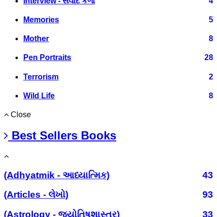
Interview - સંવાદ કળા
4
Memories
5
Mother
8
Pen Portraits
28
Terrorism
2
Wild Life
8
Close
Best Sellers Books
(Adhyatmik - આધ્યાત્મિક)
43
(Articles - લેખો)
93
(Astrology - જ્યોતિષશાસ્ત્ર)
33