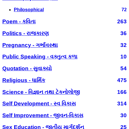
Philosophical
72
Poem - કવિતા
263
Politics - રાજકારણ
36
Pregnancy - ગર્ભાવસ્થા
32
Public Speaking - વક્તુત્વ કળા
10
Quotation - સુવાક્યો
54
Religious - ધાર્મિક
475
Science - વિજ્ઞાન તથા ટેકનોલોજી
166
Self Development - સ્વ વિકાસ
314
Self Improvement - જીવન-વિકાસ
30
Sex Education - જાતીય માર્ગદર્શન
25