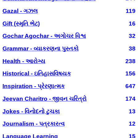
Gazal - ગઝલ
119
Gift (સ્મૃતિ ભેટ)
16
Gochar Agochar - અગોચર વિશ્વ
32
Grammar - વ્યાકરણના પુસ્તકો
38
Health - આરોગ્ય
238
Historical - ઇતિહાસવિષયક
156
Inspiration - પ્રેરણાત્મક
647
Jeevan Charitro - જીવન ચરિત્રો
174
Jokes - વિનોદનો ટુચકા
13
Journalism - પત્રકારત્વ
12
Language Learning
15