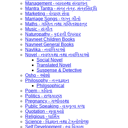
Management - વ્યવસ્થા સંચાલન
Mantra Tantra - મંત્ર તંત્ર, મંત્રસિદ્ધિ
Marketing - વેચાણ સેવા
Marriage Songs - લગ્ન ગીતો
Maths - ગણિત તથા ગણિતશાસ્ત્ર
Music - સંગીત
Naturopathy - કુદરતી ઉપચાર
Navneet Children Books
Navneet General Books
Navlika - નવલિકાઓ
Novel - નવલકથા તથા નવલિકાઓ
Social Novel
Translated Novel
Suspense & Detective
Osho - ઓશો
Philosophy - તત્ત્વજ્ઞાન
Philosophical
Poem - કવિતા
Politics - રાજકારણ
Pregnancy - ગર્ભાવસ્થા
Public Speaking - વક્તુત્વ કળા
Quotation - સુવાક્યો
Religious - ધાર્મિક
Science - વિજ્ઞાન તથા ટેકનોલોજી
Self Development - સ્વ વિકાસ