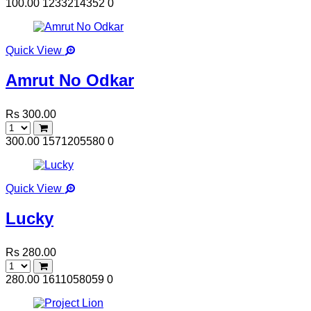
100.00
1233214352
0
Quick View
Amrut No Odkar
Rs 300.00
300.00
1571205580
0
Quick View
Lucky
Rs 280.00
280.00
1611058059
0