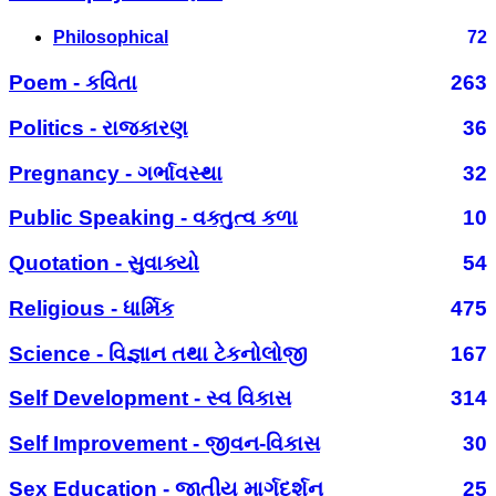
Philosophical
72
Poem - કવિતા
263
Politics - રાજકારણ
36
Pregnancy - ગર્ભાવસ્થા
32
Public Speaking - વક્તુત્વ કળા
10
Quotation - સુવાક્યો
54
Religious - ધાર્મિક
475
Science - વિજ્ઞાન તથા ટેકનોલોજી
167
Self Development - સ્વ વિકાસ
314
Self Improvement - જીવન-વિકાસ
30
Sex Education - જાતીય માર્ગદર્શન
25