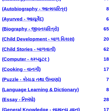
(Autobiography - આત્મચરિત્ર)
8
(Ayurved - આયૂર્વેદ)
6
(Biography - જીવનચરિત્રો)
65
(Child Development - બાળ વિકાસ)
20
(Child Stories - બાળવાર્તા)
62
(Computer - કમ્પ્યુટર )
18
(Cooking - વાનગી)
17
(Puzzle - કોયડા તથા ઉખાણાં)
7
(Language Learning & Dictionary)
8
(Essay - નિબંધો)
28
(General Knowledge - સામાન્ય જ્ઞાન)
17