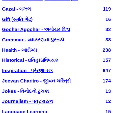
Gazal - ગઝલ
119
Gift (સ્મૃતિ ભેટ)
16
Gochar Agochar - અગોચર વિશ્વ
32
Grammar - વ્યાકરણના પુસ્તકો
38
Health - આરોગ્ય
238
Historical - ઇતિહાસવિષયક
157
Inspiration - પ્રેરણાત્મક
647
Jeevan Charitro - જીવન ચરિત્રો
174
Jokes - વિનોદનો ટુચકા
13
Journalism - પત્રકારત્વ
12
Language Learning
15