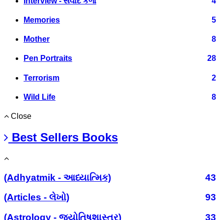
Interview - સંવાદ કળા
4
Memories
5
Mother
8
Pen Portraits
28
Terrorism
2
Wild Life
8
Close
Best Sellers Books
(Adhyatmik - આધ્યાત્મિક)
43
(Articles - લેખો)
93
(Astrology - જ્યોતિષશાસ્ત્ર)
33