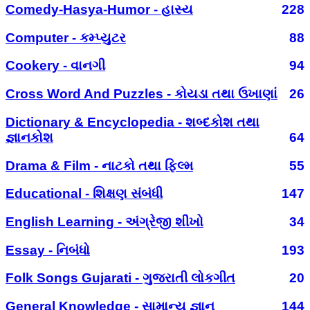
Comedy-Hasya-Humor - હાસ્ય
228
Computer - કમ્પ્યુટર
88
Cookery - વાનગી
94
Cross Word And Puzzles - કોયડા તથા ઉખાણાં
26
Dictionary & Encyclopedia - શબ્દકોશ તથા
જ્ઞાનકોશ
64
Drama & Film - નાટકો તથા ફિલ્મ
55
Educational - શિક્ષણ સંબંધી
147
English Learning - અંગ્રેજી શીખો
34
Essay - નિબંધો
193
Folk Songs Gujarati - ગુજરાતી લોકગીત
20
General Knowledge - સામાન્ય જ્ઞાન
144