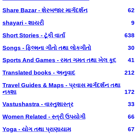
Share Bazar - શેરબજાર માર્ગદર્શન
62
shayari - શાયરી
9
Short Stories - ટૂંકી વાર્તા
638
Songs - ફિલ્મના ગીતો તથા લોકગીતો
30
Sports And Games - રમત ગમત તથા ખેલ કૂદ
41
Translated books - અનુવાદ
212
Travel Guides & Maps - પ્રવાસ માર્ગદર્શન તથા
નક્શા
172
Vastushastra - વાસ્તુશાસ્ત્ર
33
Women Related - સ્ત્રી ઉપયોગી
66
Yoga - યોગ તથા પ્રાણાયામ
67