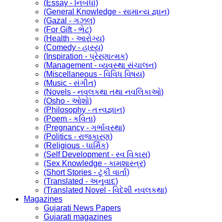
(Essay - નિબંધો)
(General Knowledge - સામાન્ય જ્ઞાન)
(Gazal - ગઝલ)
(For Gift - ભેટ)
(Health - આરોગ્ય)
(Comedy - હાસ્ય)
(Inspiration - પ્રેરણાત્મક)
(Management - વ્યવસ્થા સંચાલન)
(Miscellaneous - વિવિધ વિષય)
(Music - સંગીત)
(Novels - નવલકથા તથા નવલિકાઓ)
(Osho - ઓશો)
(Philosophy - તત્ત્વજ્ઞાન)
(Poem - કવિતા)
(Pregnancy - ગર્ભાવસ્થા)
(Politics - રાજકારણ)
(Religious - ધાર્મિક)
(Self Development - સ્વ વિકાસ)
(Sex Knowledge - કામશાસ્ત્ર)
(Short Stories - ટૂંકી વાર્તા)
(Translated - અનુવાદ)
(Translated Novel - વિદેશી નવલકથા)
Magazines
Gujarati News Papers
Gujarati magazines