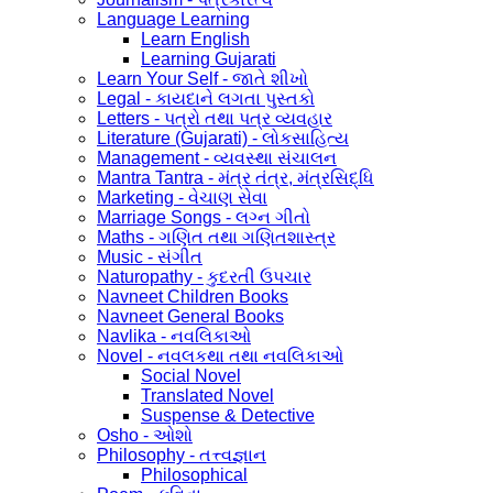
Language Learning
Learn English
Learning Gujarati
Learn Your Self - જાતે શીખો
Legal - કાયદાને લગતા પુસ્તકો
Letters - પત્રો તથા પત્ર વ્યવહાર
Literature (Gujarati) - લોકસાહિત્ય
Management - વ્યવસ્થા સંચાલન
Mantra Tantra - મંત્ર તંત્ર, મંત્રસિદ્ધિ
Marketing - વેચાણ સેવા
Marriage Songs - લગ્ન ગીતો
Maths - ગણિત તથા ગણિતશાસ્ત્ર
Music - સંગીત
Naturopathy - કુદરતી ઉપચાર
Navneet Children Books
Navneet General Books
Navlika - નવલિકાઓ
Novel - નવલકથા તથા નવલિકાઓ
Social Novel
Translated Novel
Suspense & Detective
Osho - ઓશો
Philosophy - તત્ત્વજ્ઞાન
Philosophical