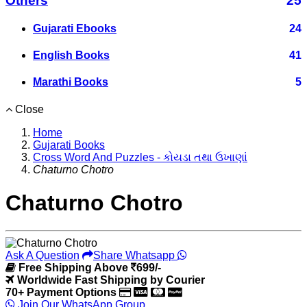
Others
25
Gujarati Ebooks
24
English Books
41
Marathi Books
5
Close
Home
Gujarati Books
Cross Word And Puzzles - કોયડા તથા ઉખાણાં
Chaturno Chotro
Chaturno Chotro
Ask A Question
Share Whatsapp
Free Shipping Above
699/-
Worldwide Fast Shipping by Courier
70+ Payment Options
Join Our WhatsApp Group