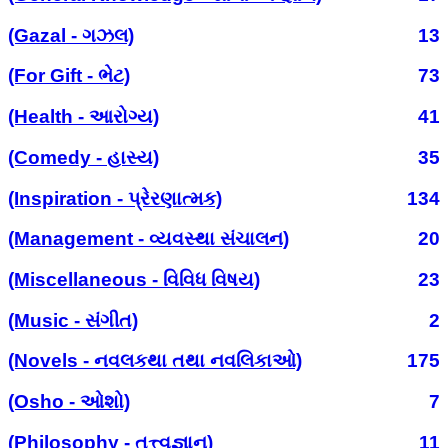
(Gazal - ગઝલ)
13
(For Gift - ભેટ)
73
(Health - આરોગ્ય)
41
(Comedy - હાસ્ય)
35
(Inspiration - પ્રેરણાત્મક)
134
(Management - વ્યવસ્થા સંચાલન)
20
(Miscellaneous - વિવિધ વિષય)
23
(Music - સંગીત)
2
(Novels - નવલકથા તથા નવલિકાઓ)
175
(Osho - ઓશો)
7
(Philosophy - તત્ત્વજ્ઞાન)
11