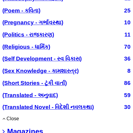
(Poem - કવિતા)
25
(Pregnancy - ગર્ભાવસ્થા)
10
(Politics - રાજકારણ)
11
(Religious - ધાર્મિક)
70
(Self Development - સ્વ વિકાસ)
36
(Sex Knowledge - કામશાસ્ત્ર)
8
(Short Stories - ટૂંકી વાર્તા)
86
(Translated - અનુવાદ)
59
(Translated Novel - વિદેશી નવલકથા)
30
Close
Magazines