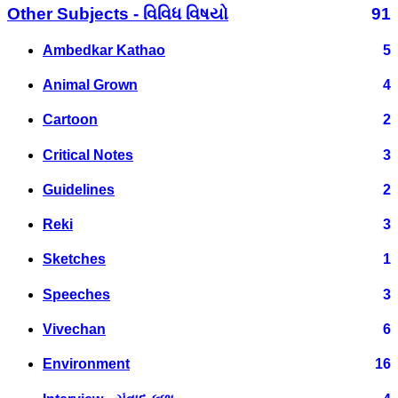
Other Subjects - વિવિધ વિષયો
91
Ambedkar Kathao
5
Animal Grown
4
Cartoon
2
Critical Notes
3
Guidelines
2
Reki
3
Sketches
1
Speeches
3
Vivechan
6
Environment
16