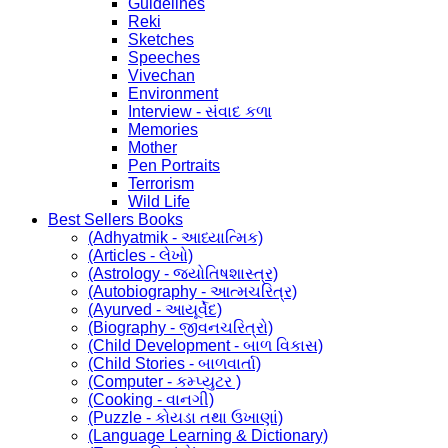
Guidelines
Reki
Sketches
Speeches
Vivechan
Environment
Interview - સંવાદ કળા
Memories
Mother
Pen Portraits
Terrorism
Wild Life
Best Sellers Books
(Adhyatmik - આધ્યાત્મિક)
(Articles - લેખો)
(Astrology - જ્યોતિષશાસ્ત્ર)
(Autobiography - આત્મચરિત્ર)
(Ayurved - આયૂર્વેદ)
(Biography - જીવનચરિત્રો)
(Child Development - બાળ વિકાસ)
(Child Stories - બાળવાર્તા)
(Computer - કમ્પ્યુટર )
(Cooking - વાનગી)
(Puzzle - કોયડા તથા ઉખાણાં)
(Language Learning & Dictionary)