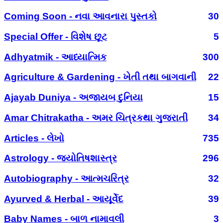
Coming Soon - નવા આવનારા પુસ્તકો
30
Special Offer - વિશેષ છૂટ
5
Adhyatmik - આધ્યાત્મિક
300
Agriculture & Gardening - ખેતી તથા બાગવાની
22
Ajayab Duniya - અજાયબ દુનિયા
15
Amar Chitrakatha - અમર ચિત્રકથા ગુજરાતી
34
Articles - લેખો
735
Astrology - જ્યોતિષશાસ્ત્ર
296
Autobiography - આત્મચરિત્ર
32
Ayurved & Herbal - આયૂર્વેદ
39
Baby Names - બાળ નામાવલી
3