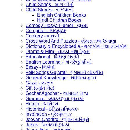
Child Songs - બાળ ગીતો
Child Stories - બાળવાર્તા
English Children Books
Hindi Children Books
Comedy-Hasya-Humor - હાસ્ય
Computer - કમ્પ્યુટર
Cookery - વાનગી
Cross Word And Puzzles - કોયડા તથા ઉખાણાં
Dictionary & Encyclopedia - શબ્દકોશ તથા જ્ઞાનકોશ
Drama & Film - નાટકો તથા ફિલ્મ
Educational - શિક્ષણ સંબંધી
English Learning - અંગ્રેજી શીખો
Essay - નિબંધો
Folk Songs Gujarati - ગુજરાતી લોકગીત
General Knowledge - સામાન્ય જ્ઞાન
Gazal - ગઝલ
Gift (સ્મૃતિ ભેટ)
Gochar Agochar - અગોચર વિશ્વ
Grammar - વ્યાકરણના પુસ્તકો
Health - આરોગ્ય
Historical - ઇતિહાસવિષયક
Inspiration - પ્રેરણાત્મક
Jeevan Charitro - જીવન ચરિત્રો
Jokes - વિનોદનો ટુચકા
Journalism - પત્રકારત્વ