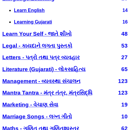
Learn English
14
Learning Gujarati
16
Learn Your Self - જાતે શીખો
48
Legal - કાયદાને લગતા પુસ્તકો
53
Letters - પત્રો તથા પત્ર વ્યવહાર
27
Literature (Gujarati) - લોકસાહિત્ય
65
Management - વ્યવસ્થા સંચાલન
123
Mantra Tantra - મંત્ર તંત્ર, મંત્રસિદ્ધિ
123
Marketing - વેચાણ સેવા
19
Marriage Songs - લગ્ન ગીતો
10
Maths - ગણિત તથા ગણિતશાસ્ત્ર
62