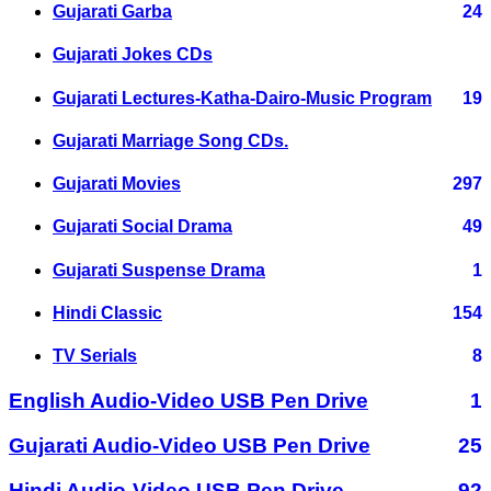
Gujarati Garba
24
Gujarati Jokes CDs
Gujarati Lectures-Katha-Dairo-Music Program
19
Gujarati Marriage Song CDs.
Gujarati Movies
297
Gujarati Social Drama
49
Gujarati Suspense Drama
1
Hindi Classic
154
TV Serials
8
English Audio-Video USB Pen Drive
1
Gujarati Audio-Video USB Pen Drive
25
Hindi Audio-Video USB Pen Drive
92