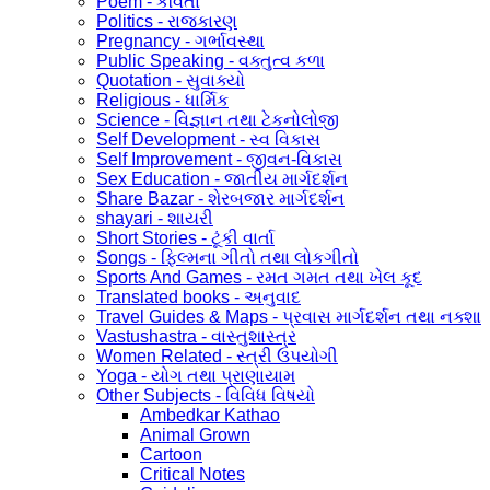
Poem - કવિતા
Politics - રાજકારણ
Pregnancy - ગર્ભાવસ્થા
Public Speaking - વક્તુત્વ કળા
Quotation - સુવાક્યો
Religious - ધાર્મિક
Science - વિજ્ઞાન તથા ટેકનોલોજી
Self Development - સ્વ વિકાસ
Self Improvement - જીવન-વિકાસ
Sex Education - જાતીય માર્ગદર્શન
Share Bazar - શેરબજાર માર્ગદર્શન
shayari - શાયરી
Short Stories - ટૂંકી વાર્તા
Songs - ફિલ્મના ગીતો તથા લોકગીતો
Sports And Games - રમત ગમત તથા ખેલ કૂદ
Translated books - અનુવાદ
Travel Guides & Maps - પ્રવાસ માર્ગદર્શન તથા નક્શા
Vastushastra - વાસ્તુશાસ્ત્ર
Women Related - સ્ત્રી ઉપયોગી
Yoga - યોગ તથા પ્રાણાયામ
Other Subjects - વિવિધ વિષયો
Ambedkar Kathao
Animal Grown
Cartoon
Critical Notes