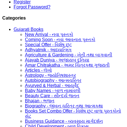
Register
Forgot Password?
Categories
Gujarati Books
New Arrival - નવા પુસ્તકો
Coming Soon - નવા આવનારા પુસ્તકો
Special Offer - વિશેષ છૂટ
Adhyatmik - આધ્યાત્મિક
Agriculture & Gardening - ખેતી તથા બાગવાની
Ajayab Duniya - અજાયબ દુનિયા
Amar Chitrakatha - અમર ચિત્રકથા ગુજરાતી
Articles - લેખો
Astrology - જ્યોતિષશાસ્ત્ર
Autobiography - આત્મચરિત્ર
Ayurved & Herbal - આયૂર્વેદ
Baby Names - બાળ નામાવલી
Beauty Care - સૌન્દર્ય જતન
Bhajan - ભજન
Biography - જીવન ચરિત્ર તથા આત્મકથા
Books Set Combo Offer - વિશેષ છૂટ વાળા પુસ્તકોનો
સેટ
Business Guidance - વ્યવસાય માર્ગદર્શન
Child Development - બાળ વિકાસ