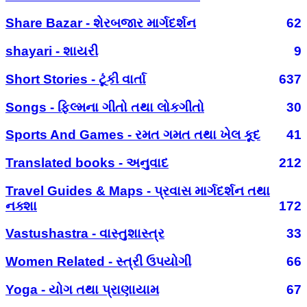
Share Bazar - શેરબજાર માર્ગદર્શન
62
shayari - શાયરી
9
Short Stories - ટૂંકી વાર્તા
637
Songs - ફિલ્મના ગીતો તથા લોકગીતો
30
Sports And Games - રમત ગમત તથા ખેલ કૂદ
41
Translated books - અનુવાદ
212
Travel Guides & Maps - પ્રવાસ માર્ગદર્શન તથા
નક્શા
172
Vastushastra - વાસ્તુશાસ્ત્ર
33
Women Related - સ્ત્રી ઉપયોગી
66
Yoga - યોગ તથા પ્રાણાયામ
67