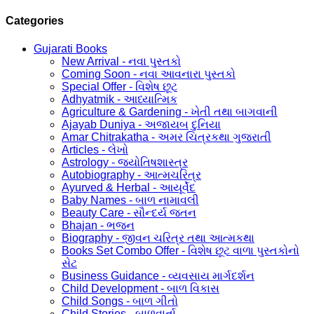
Categories
Gujarati Books
New Arrival - નવા પુસ્તકો
Coming Soon - નવા આવનારા પુસ્તકો
Special Offer - વિશેષ છૂટ
Adhyatmik - આધ્યાત્મિક
Agriculture & Gardening - ખેતી તથા બાગવાની
Ajayab Duniya - અજાયબ દુનિયા
Amar Chitrakatha - અમર ચિત્રકથા ગુજરાતી
Articles - લેખો
Astrology - જ્યોતિષશાસ્ત્ર
Autobiography - આત્મચરિત્ર
Ayurved & Herbal - આયૂર્વેદ
Baby Names - બાળ નામાવલી
Beauty Care - સૌન્દર્ય જતન
Bhajan - ભજન
Biography - જીવન ચરિત્ર તથા આત્મકથા
Books Set Combo Offer - વિશેષ છૂટ વાળા પુસ્તકોનો
સેટ
Business Guidance - વ્યવસાય માર્ગદર્શન
Child Development - બાળ વિકાસ
Child Songs - બાળ ગીતો
Child Stories - બાળવાર્તા