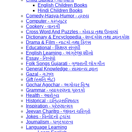
English Children Books
Hindi Children Books
Comedy-Hasya-Humor - હાસ્ય
Computer - કમ્પ્યુટર
Cookery - વાનગી
Cross Word And Puzzles - કોયડા તથા ઉખાણાં
Dictionary & Encyclopedia - શબ્દકોશ તથા જ્ઞાનકોશ
Drama & Film - નાટકો તથા ફિલ્મ
Educational - શિક્ષણ સંબંધી
English Learning - અંગ્રેજી શીખો
Essay - નિબંધો
Folk Songs Gujarati - ગુજરાતી લોકગીત
General Knowledge - સામાન્ય જ્ઞાન
Gazal - ગઝલ
Gift (સ્મૃતિ ભેટ)
Gochar Agochar - અગોચર વિશ્વ
Grammar - વ્યાકરણના પુસ્તકો
Health - આરોગ્ય
Historical - ઇતિહાસવિષયક
Inspiration - પ્રેરણાત્મક
Jeevan Charitro - જીવન ચરિત્રો
Jokes - વિનોદનો ટુચકા
Journalism - પત્રકારત્વ
Language Learning