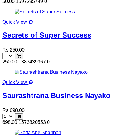
50.00
1597295749
0
Quick View
Secrets of Super Success
Rs 250.00
250.00
1387439367
0
Quick View
Saurashtrana Business Nayako
Rs 698.00
698.00
1573820553
0