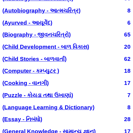
(Autobiography - આત્મચરિત્ર)
8
(Ayurved - આયૂર્વેદ)
6
(Biography - જીવનચરિત્રો)
65
(Child Development - બાળ વિકાસ)
20
(Child Stories - બાળવાર્તા)
62
(Computer - કમ્પ્યુટર )
18
(Cooking - વાનગી)
17
(Puzzle - કોયડા તથા ઉખાણાં)
7
(Language Learning & Dictionary)
8
(Essay - નિબંધો)
28
(General Knowledge - સામાન્ય જ્ઞાન)
17