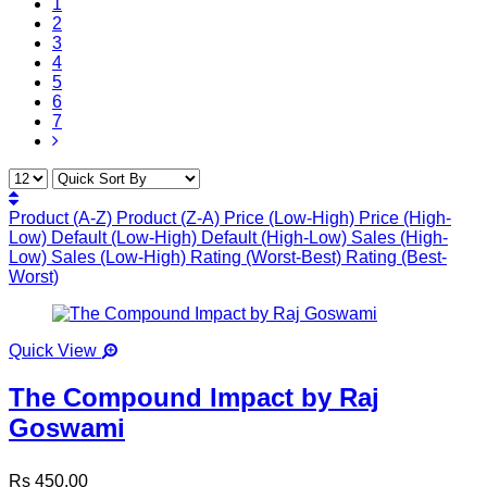
1
2
3
4
5
6
7
Product (A-Z)
Product (Z-A)
Price (Low-High)
Price (High-
Low)
Default (Low-High)
Default (High-Low)
Sales (High-
Low)
Sales (Low-High)
Rating (Worst-Best)
Rating (Best-
Worst)
Quick View
The Compound Impact by Raj
Goswami
Rs 450.00