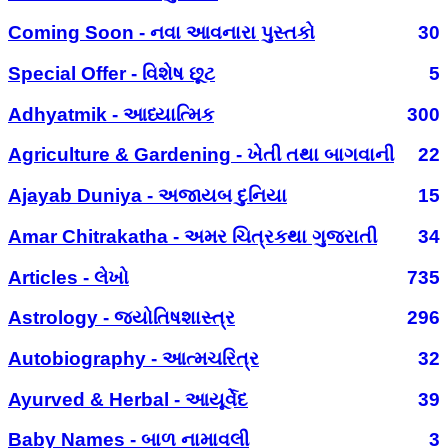
Coming Soon - નવા આવનારા પુસ્તકો
30
Special Offer - વિશેષ છૂટ
5
Adhyatmik - આધ્યાત્મિક
300
Agriculture & Gardening - ખેતી તથા બાગવાની
22
Ajayab Duniya - અજાયબ દુનિયા
15
Amar Chitrakatha - અમર ચિત્રકથા ગુજરાતી
34
Articles - લેખો
735
Astrology - જ્યોતિષશાસ્ત્ર
296
Autobiography - આત્મચરિત્ર
32
Ayurved & Herbal - આયૂર્વેદ
39
Baby Names - બાળ નામાવલી
3