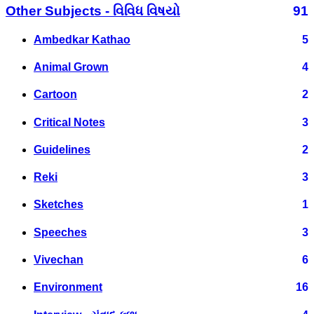
Other Subjects - વિવિધ વિષયો
91
Ambedkar Kathao
5
Animal Grown
4
Cartoon
2
Critical Notes
3
Guidelines
2
Reki
3
Sketches
1
Speeches
3
Vivechan
6
Environment
16