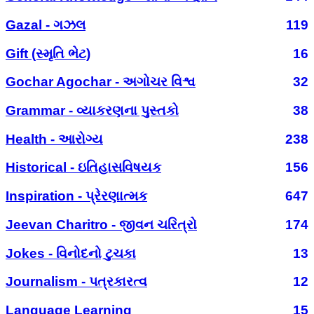
Gazal - ગઝલ
119
Gift (સ્મૃતિ ભેટ)
16
Gochar Agochar - અગોચર વિશ્વ
32
Grammar - વ્યાકરણના પુસ્તકો
38
Health - આરોગ્ય
238
Historical - ઇતિહાસવિષયક
156
Inspiration - પ્રેરણાત્મક
647
Jeevan Charitro - જીવન ચરિત્રો
174
Jokes - વિનોદનો ટુચકા
13
Journalism - પત્રકારત્વ
12
Language Learning
15