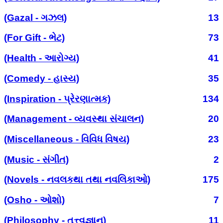
(Gazal - ગઝલ)
13
(For Gift - ભેટ)
73
(Health - આરોગ્ય)
41
(Comedy - હાસ્ય)
35
(Inspiration - પ્રેરણાત્મક)
134
(Management - વ્યવસ્થા સંચાલન)
20
(Miscellaneous - વિવિધ વિષય)
23
(Music - સંગીત)
2
(Novels - નવલકથા તથા નવલિકાઓ)
175
(Osho - ઓશો)
7
(Philosophy - તત્ત્વજ્ઞાન)
11