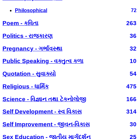
Philosophical
72
Poem - કવિતા
263
Politics - રાજકારણ
36
Pregnancy - ગર્ભાવસ્થા
32
Public Speaking - વક્તુત્વ કળા
10
Quotation - સુવાક્યો
54
Religious - ધાર્મિક
475
Science - વિજ્ઞાન તથા ટેકનોલોજી
166
Self Development - સ્વ વિકાસ
314
Self Improvement - જીવન-વિકાસ
30
Sex Education - જાતીય માર્ગદર્શન
25