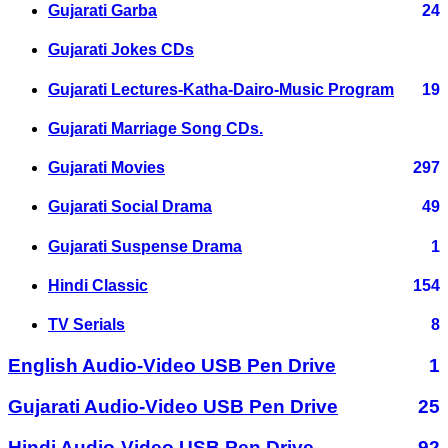
Gujarati Garba
24
Gujarati Jokes CDs
Gujarati Lectures-Katha-Dairo-Music Program
19
Gujarati Marriage Song CDs.
Gujarati Movies
297
Gujarati Social Drama
49
Gujarati Suspense Drama
1
Hindi Classic
154
TV Serials
8
English Audio-Video USB Pen Drive
1
Gujarati Audio-Video USB Pen Drive
25
Hindi Audio-Video USB Pen Drive
92