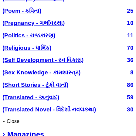
(Poem - કવિતા)
25
(Pregnancy - ગર્ભાવસ્થા)
10
(Politics - રાજકારણ)
11
(Religious - ધાર્મિક)
70
(Self Development - સ્વ વિકાસ)
36
(Sex Knowledge - કામશાસ્ત્ર)
8
(Short Stories - ટૂંકી વાર્તા)
86
(Translated - અનુવાદ)
59
(Translated Novel - વિદેશી નવલકથા)
30
Close
Magazines