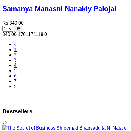
Samanya Manasni Nanakiy Palojal
Rs 340.00
340.00
1701171118
0
1
2
3
4
5
6
7
Bestsellers