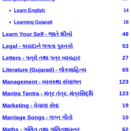
Learn English
14
Learning Gujarati
16
Learn Your Self - જાતે શીખો
48
Legal - કાયદાને લગતા પુસ્તકો
53
Letters - પત્રો તથા પત્ર વ્યવહાર
27
Literature (Gujarati) - લોકસાહિત્ય
65
Management - વ્યવસ્થા સંચાલન
123
Mantra Tantra - મંત્ર તંત્ર, મંત્રસિદ્ધિ
123
Marketing - વેચાણ સેવા
19
Marriage Songs - લગ્ન ગીતો
10
Maths - ગણિત તથા ગણિતશાસ્ત્ર
62