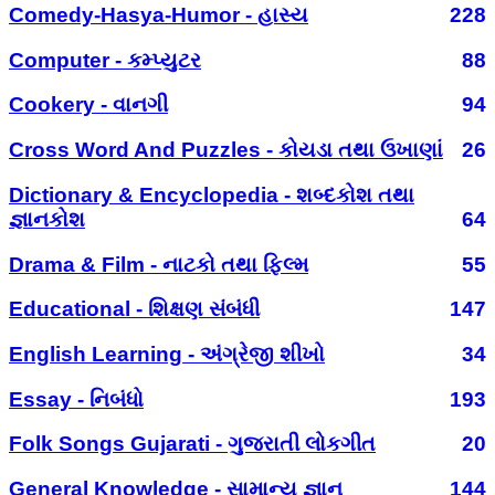
Comedy-Hasya-Humor - હાસ્ય
228
Computer - કમ્પ્યુટર
88
Cookery - વાનગી
94
Cross Word And Puzzles - કોયડા તથા ઉખાણાં
26
Dictionary & Encyclopedia - શબ્દકોશ તથા
જ્ઞાનકોશ
64
Drama & Film - નાટકો તથા ફિલ્મ
55
Educational - શિક્ષણ સંબંધી
147
English Learning - અંગ્રેજી શીખો
34
Essay - નિબંધો
193
Folk Songs Gujarati - ગુજરાતી લોકગીત
20
General Knowledge - સામાન્ય જ્ઞાન
144