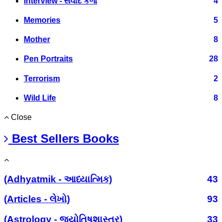
Interview - સંવાદ કળા
4
Memories
5
Mother
8
Pen Portraits
28
Terrorism
2
Wild Life
8
Close
Best Sellers Books
(Adhyatmik - આધ્યાત્મિક)
43
(Articles - લેખો)
93
(Astrology - જ્યોતિષશાસ્ત્ર)
33