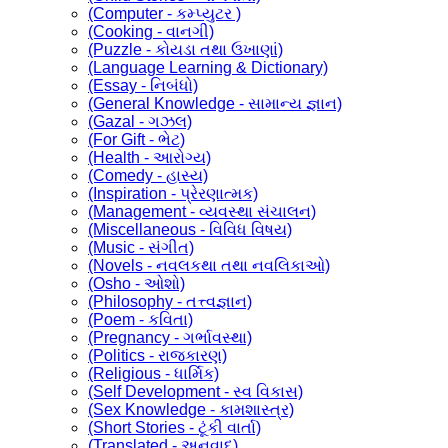
(Computer - કમ્પ્યુટર )
(Cooking - વાનગી)
(Puzzle - કોયડા તથા ઉખાણાં)
(Language Learning & Dictionary)
(Essay - નિબંધો)
(General Knowledge - સામાન્ય જ્ઞાન)
(Gazal - ગઝલ)
(For Gift - ભેટ)
(Health - આરોગ્ય)
(Comedy - હાસ્ય)
(Inspiration - પ્રેરણાત્મક)
(Management - વ્યવસ્થા સંચાલન)
(Miscellaneous - વિવિધ વિષય)
(Music - સંગીત)
(Novels - નવલકથા તથા નવલિકાઓ)
(Osho - ઓશો)
(Philosophy - તત્ત્વજ્ઞાન)
(Poem - કવિતા)
(Pregnancy - ગર્ભાવસ્થા)
(Politics - રાજકારણ)
(Religious - ધાર્મિક)
(Self Development - સ્વ વિકાસ)
(Sex Knowledge - કામશાસ્ત્ર)
(Short Stories - ટૂંકી વાર્તા)
(Translated - અનુવાદ)