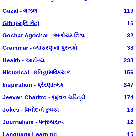
Gazal - ગઝલ
119
Gift (સ્મૃતિ ભેટ)
16
Gochar Agochar - અગોચર વિશ્વ
32
Grammar - વ્યાકરણના પુસ્તકો
38
Health - આરોગ્ય
238
Historical - ઇતિહાસવિષયક
156
Inspiration - પ્રેરણાત્મક
647
Jeevan Charitro - જીવન ચરિત્રો
174
Jokes - વિનોદનો ટુચકા
13
Journalism - પત્રકારત્વ
12
Language Learning
15