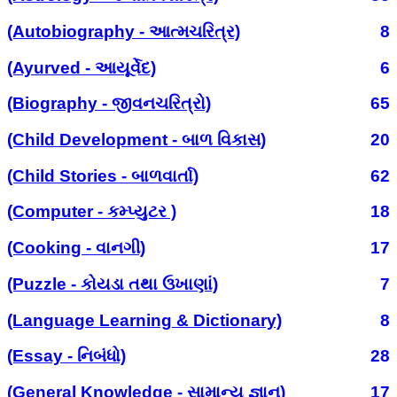
(Autobiography - આત્મચરિત્ર)
8
(Ayurved - આયૂર્વેદ)
6
(Biography - જીવનચરિત્રો)
65
(Child Development - બાળ વિકાસ)
20
(Child Stories - બાળવાર્તા)
62
(Computer - કમ્પ્યુટર )
18
(Cooking - વાનગી)
17
(Puzzle - કોયડા તથા ઉખાણાં)
7
(Language Learning & Dictionary)
8
(Essay - નિબંધો)
28
(General Knowledge - સામાન્ય જ્ઞાન)
17