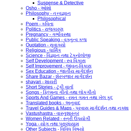
Suspense & Detective
Osho - ઓશો
Philosophy - તત્ત્વજ્ઞાન
Philosophical
Poem - કવિતા
Politics - રાજકારણ
Pregnancy - ગર્ભાવસ્થા
Public Speaking - વક્તુત્વ કળા
Quotation - સુવાક્યો
Religious - ધાર્મિક
Science - વિજ્ઞાન તથા ટેકનોલોજી
Self Development - સ્વ વિકાસ
Self Improvement - જીવન-વિકાસ
Sex Education - જાતીય માર્ગદર્શન
Share Bazar - શેરબજાર માર્ગદર્શન
shayari - શાયરી
Short Stories - ટૂંકી વાર્તા
Songs - ફિલ્મના ગીતો તથા લોકગીતો
Sports And Games - રમત ગમત તથા ખેલ કૂદ
Translated books - અનુવાદ
Travel Guides & Maps - પ્રવાસ માર્ગદર્શન તથા નક્શા
Vastushastra - વાસ્તુશાસ્ત્ર
Women Related - સ્ત્રી ઉપયોગી
Yoga - યોગ તથા પ્રાણાયામ
Other Subjects - વિવિધ વિષયો