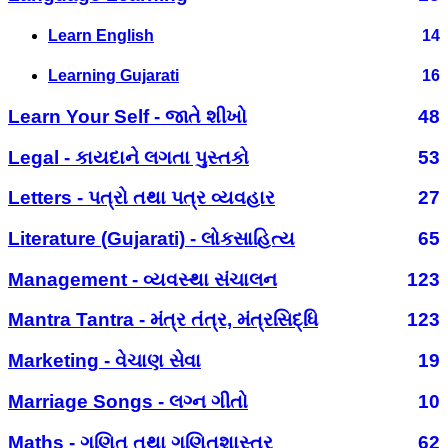
Learn English
14
Learning Gujarati
16
Learn Your Self - જાતે શીખો
48
Legal - કાયદાને લગતા પુસ્તકો
53
Letters - પત્રો તથા પત્ર વ્યવહાર
27
Literature (Gujarati) - લોકસાહિત્ય
65
Management - વ્યવસ્થા સંચાલન
123
Mantra Tantra - મંત્ર તંત્ર, મંત્રસિદ્ધિ
123
Marketing - વેચાણ સેવા
19
Marriage Songs - લગ્ન ગીતો
10
Maths - ગણિત તથા ગણિતશાસ્ત્ર
62