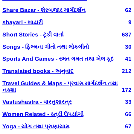
Share Bazar - શેરબજાર માર્ગદર્શન
62
shayari - શાયરી
9
Short Stories - ટૂંકી વાર્તા
637
Songs - ફિલ્મના ગીતો તથા લોકગીતો
30
Sports And Games - રમત ગમત તથા ખેલ કૂદ
41
Translated books - અનુવાદ
212
Travel Guides & Maps - પ્રવાસ માર્ગદર્શન તથા
નક્શા
172
Vastushastra - વાસ્તુશાસ્ત્ર
33
Women Related - સ્ત્રી ઉપયોગી
66
Yoga - યોગ તથા પ્રાણાયામ
67