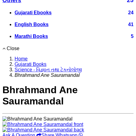
Others
25
Gujarati Ebooks
24
English Books
41
Marathi Books
5
Close
Home
Gujarati Books
Science - વિજ્ઞાન તથા ટેકનોલોજી
Bhrahmand Ane Sauramandal
Bhrahmand Ane
Sauramandal
Ask A Question
Share Whatsapp