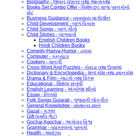
Biography - જીવન ચરિત્ર તથા આત્મકથા
Books Set Combo Offer - વિશેષ છૂટ વાળા પુસ્તકોનો
સેટ
Business Guidance - વ્યવસાય માર્ગદર્શન
Child Development - બાળ વિકાસ
Child Songs - બાળ ગીતો
Child Stories - બાળવાર્તા
English Children Books
Hindi Children Books
Comedy-Hasya-Humor - હાસ્ય
Computer - કમ્પ્યુટર
Cookery - વાનગી
Cross Word And Puzzles - કોયડા તથા ઉખાણાં
Dictionary & Encyclopedia - શબ્દકોશ તથા જ્ઞાનકોશ
Drama & Film - નાટકો તથા ફિલ્મ
Educational - શિક્ષણ સંબંધી
English Learning - અંગ્રેજી શીખો
Essay - નિબંધો
Folk Songs Gujarati - ગુજરાતી લોકગીત
General Knowledge - સામાન્ય જ્ઞાન
Gazal - ગઝલ
Gift (સ્મૃતિ ભેટ)
Gochar Agochar - અગોચર વિશ્વ
Grammar - વ્યાકરણના પુસ્તકો
Health - આરોગ્ય