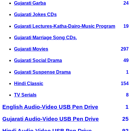
Gujarati Garba
24
Gujarati Jokes CDs
Gujarati Lectures-Katha-Dairo-Music Program
19
Gujarati Marriage Song CDs.
Gujarati Movies
297
Gujarati Social Drama
49
Gujarati Suspense Drama
1
Hindi Classic
154
TV Serials
8
English Audio-Video USB Pen Drive
1
Gujarati Audio-Video USB Pen Drive
25
Hindi Audio-Video USB Pen Drive
92