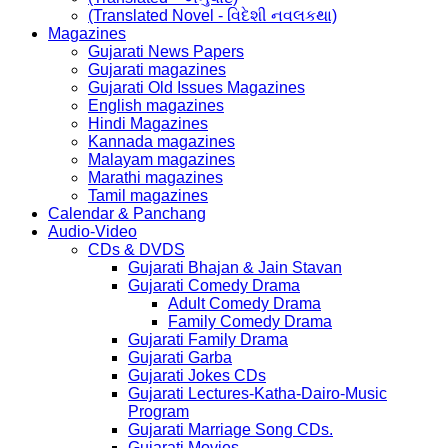
(Translated Novel - વિદેશી નવલકથા)
Magazines
Gujarati News Papers
Gujarati magazines
Gujarati Old Issues Magazines
English magazines
Hindi Magazines
Kannada magazines
Malayam magazines
Marathi magazines
Tamil magazines
Calendar & Panchang
Audio-Video
CDs & DVDS
Gujarati Bhajan & Jain Stavan
Gujarati Comedy Drama
Adult Comedy Drama
Family Comedy Drama
Gujarati Family Drama
Gujarati Garba
Gujarati Jokes CDs
Gujarati Lectures-Katha-Dairo-Music
Program
Gujarati Marriage Song CDs.
Gujarati Movies