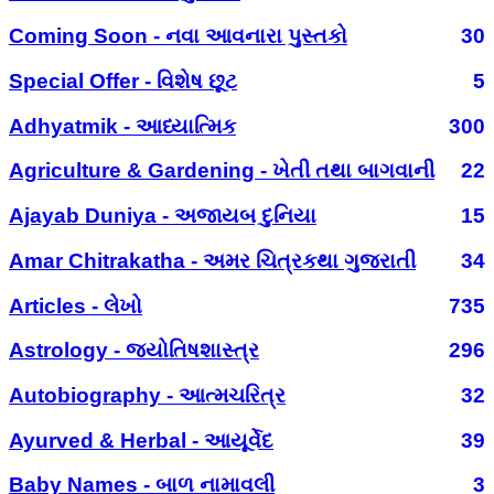
Coming Soon - નવા આવનારા પુસ્તકો
30
Special Offer - વિશેષ છૂટ
5
Adhyatmik - આધ્યાત્મિક
300
Agriculture & Gardening - ખેતી તથા બાગવાની
22
Ajayab Duniya - અજાયબ દુનિયા
15
Amar Chitrakatha - અમર ચિત્રકથા ગુજરાતી
34
Articles - લેખો
735
Astrology - જ્યોતિષશાસ્ત્ર
296
Autobiography - આત્મચરિત્ર
32
Ayurved & Herbal - આયૂર્વેદ
39
Baby Names - બાળ નામાવલી
3