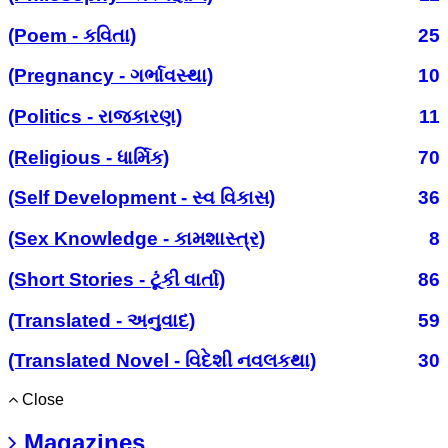
(Poem - કવિતા)
25
(Pregnancy - ગર્ભાવસ્થા)
10
(Politics - રાજકારણ)
11
(Religious - ધાર્મિક)
70
(Self Development - સ્વ વિકાસ)
36
(Sex Knowledge - કામશાસ્ત્ર)
8
(Short Stories - ટૂંકી વાર્તા)
86
(Translated - અનુવાદ)
59
(Translated Novel - વિદેશી નવલકથા)
30
Close
Magazines