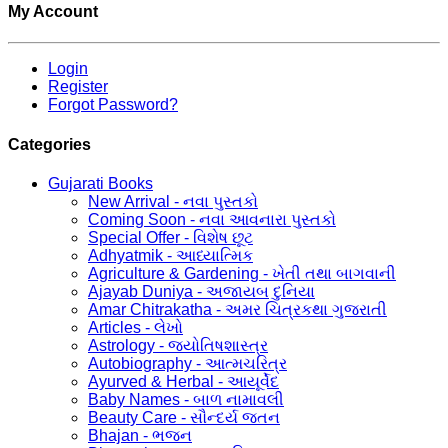
My Account
Login
Register
Forgot Password?
Categories
Gujarati Books
New Arrival - નવા પુસ્તકો
Coming Soon - નવા આવનારા પુસ્તકો
Special Offer - વિશેષ છૂટ
Adhyatmik - આધ્યાત્મિક
Agriculture & Gardening - ખેતી તથા બાગવાની
Ajayab Duniya - અજાયબ દુનિયા
Amar Chitrakatha - અમર ચિત્રકથા ગુજરાતી
Articles - લેખો
Astrology - જ્યોતિષશાસ્ત્ર
Autobiography - આત્મચરિત્ર
Ayurved & Herbal - આયૂર્વેદ
Baby Names - બાળ નામાવલી
Beauty Care - સૌન્દર્ય જતન
Bhajan - ભજન