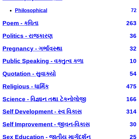
Philosophical
72
Poem - કવિતા
263
Politics - રાજકારણ
36
Pregnancy - ગર્ભાવસ્થા
32
Public Speaking - વક્તુત્વ કળા
10
Quotation - સુવાક્યો
54
Religious - ધાર્મિક
475
Science - વિજ્ઞાન તથા ટેકનોલોજી
166
Self Development - સ્વ વિકાસ
314
Self Improvement - જીવન-વિકાસ
30
Sex Education - જાતીય માર્ગદર્શન
25