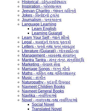
Historical - ઇતિહાસવિષયક
Inspiration - પ્રેરણાત્મક
Jeevan Charitro - જીવન ચરિત્રો
Jokes - વિનોદનો ટુચકા
Journalism - પત્રકારત્વ
Language Learning
Learn English
Learning Gujarati
Learn Your Self - જાતે શીખો
Legal - કાયદાને લગતા પુસ્તકો
Letters - પત્રો તથા પત્ર વ્યવહાર
Literature (Gujarati) - લોકસાહિત્ય
Management - વ્યવસ્થા સંચાલન
Mantra Tantra - મંત્ર તંત્ર, મંત્રસિદ્ધિ
Marketing - વેચાણ સેવા
Marriage Songs - લગ્ન ગીતો
Maths - ગણિત તથા ગણિતશાસ્ત્ર
Music - સંગીત
Naturopathy - કુદરતી ઉપચાર
Navneet Children Books
Navneet General Books
Navlika - નવલિકાઓ
Novel - નવલકથા તથા નવલિકાઓ
Social Novel
Translated Novel