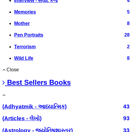
Interview - સંવાદ કળા
4
Memories
5
Mother
8
Pen Portraits
28
Terrorism
2
Wild Life
8
Close
Best Sellers Books
(Adhyatmik - આધ્યાત્મિક)
43
(Articles - લેખો)
93
(Astrology - જ્યોતિષશાસ્ત્ર)
33