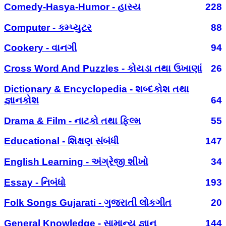
Comedy-Hasya-Humor - હાસ્ય
228
Computer - કમ્પ્યુટર
88
Cookery - વાનગી
94
Cross Word And Puzzles - કોયડા તથા ઉખાણાં
26
Dictionary & Encyclopedia - શબ્દકોશ તથા
જ્ઞાનકોશ
64
Drama & Film - નાટકો તથા ફિલ્મ
55
Educational - શિક્ષણ સંબંધી
147
English Learning - અંગ્રેજી શીખો
34
Essay - નિબંધો
193
Folk Songs Gujarati - ગુજરાતી લોકગીત
20
General Knowledge - સામાન્ય જ્ઞાન
144