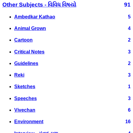
Other Subjects - વિવિધ વિષયો
91
Ambedkar Kathao
5
Animal Grown
4
Cartoon
2
Critical Notes
3
Guidelines
2
Reki
3
Sketches
1
Speeches
3
Vivechan
6
Environment
16