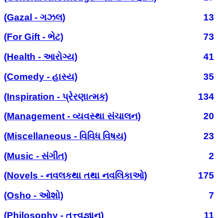
(Gazal - ગઝલ)
13
(For Gift - ભેટ)
73
(Health - આરોગ્ય)
41
(Comedy - હાસ્ય)
35
(Inspiration - પ્રેરણાત્મક)
134
(Management - વ્યવસ્થા સંચાલન)
20
(Miscellaneous - વિવિધ વિષય)
23
(Music - સંગીત)
2
(Novels - નવલકથા તથા નવલિકાઓ)
175
(Osho - ઓશો)
7
(Philosophy - તત્ત્વજ્ઞાન)
11