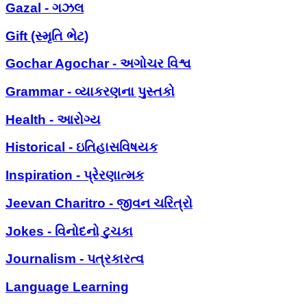
Gazal - ગઝલ
Gift (સ્મૃતિ ભેટ)
Gochar Agochar - અગોચર વિશ્વ
Grammar - વ્યાકરણના પુસ્તકો
Health - આરોગ્ય
Historical - ઇતિહાસવિષયક
Inspiration - પ્રેરણાત્મક
Jeevan Charitro - જીવન ચરિત્રો
Jokes - વિનોદનો ટુચકા
Journalism - પત્રકારત્વ
Language Learning