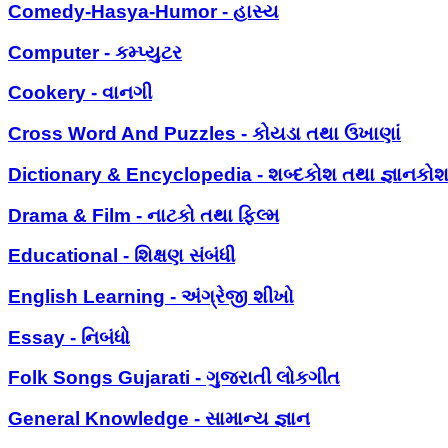
Comedy-Hasya-Humor - હાસ્ય
Computer - કમ્પ્યુટર
Cookery - વાનગી
Cross Word And Puzzles - કોયડા તથા ઉખાણાં
Dictionary & Encyclopedia - શબ્દકોશ તથા જ્ઞાનકો
Drama & Film - નાટકો તથા ફિલ્મ
Educational - શિક્ષણ સંબંધી
English Learning - અંગ્રેજી શીખો
Essay - નિબંધો
Folk Songs Gujarati - ગુજરાતી લોકગીત
General Knowledge - સામાન્ય જ્ઞાન