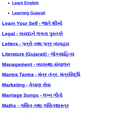
Learn English
Learning Gujarati
Learn Your Self - જાતે શીખો
Legal - કાયદાને લગતા પુસ્તકો
Letters - પત્રો તથા પત્ર વ્યવહાર
Literature (Gujarati) - લોકસાહિત્ય
Management - વ્યવસ્થા સંચાલન
Mantra Tantra - મંત્ર તંત્ર, મંત્રસિદ્ધિ
Marketing - વેચાણ સેવા
Marriage Songs - લગ્ન ગીતો
Maths - ગણિત તથા ગણિતશાસ્ત્ર