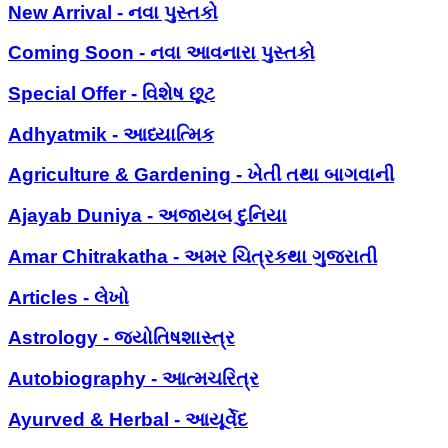
New Arrival - નવા પુસ્તકો
Coming Soon - નવા આવનારા પુસ્તકો
Special Offer - વિશેષ છૂટ
Adhyatmik - આધ્યાત્મિક
Agriculture & Gardening - ખેતી તથા બાગવાની
Ajayab Duniya - અજાયબ દુનિયા
Amar Chitrakatha - અમર ચિત્રકથા ગુજરાતી
Articles - લેખો
Astrology - જ્યોતિષશાસ્ત્ર
Autobiography - આત્મચરિત્ર
Ayurved & Herbal - આયૂર્વેદ