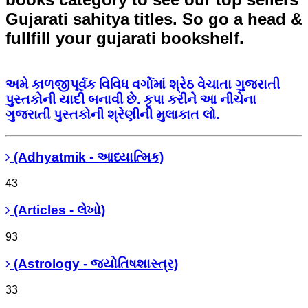
Gujarati sahitya titles. So go a head &
fullfill your gujarati bookshelf.
અમે કાળજીપૂર્વક વિવિધ વર્ગોમાં શ્રેઠ વેચાતા ગુજરાતી
પુસ્તકોની યાદી બનાવી છે. કૃપા કરીને આ નીચેના
ગુજરાતી પુસ્તકોની શ્રેણીની મુલાકાત લો.
(Adhyatmik - આધ્યાત્મિક)
43
(Articles - લેખો)
93
(Astrology - જ્યોતિષશાસ્ત્ર)
33