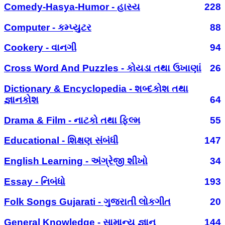
Comedy-Hasya-Humor - હાસ્ય
228
Computer - કમ્પ્યુટર
88
Cookery - વાનગી
94
Cross Word And Puzzles - કોયડા તથા ઉખાણાં
26
Dictionary & Encyclopedia - શબ્દકોશ તથા
જ્ઞાનકોશ
64
Drama & Film - નાટકો તથા ફિલ્મ
55
Educational - શિક્ષણ સંબંધી
147
English Learning - અંગ્રેજી શીખો
34
Essay - નિબંધો
193
Folk Songs Gujarati - ગુજરાતી લોકગીત
20
General Knowledge - સામાન્ય જ્ઞાન
144