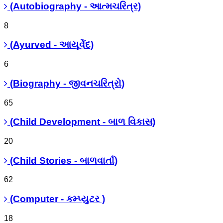
(Autobiography - આત્મચરિત્ર)
8
(Ayurved - આયૂર્વેદ)
6
(Biography - જીવનચરિત્રો)
65
(Child Development - બાળ વિકાસ)
20
(Child Stories - બાળવાર્તા)
62
(Computer - કમ્પ્યુટર )
18