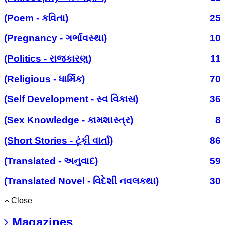
(Poem - કવિતા)
25
(Pregnancy - ગર્ભાવસ્થા)
10
(Politics - રાજકારણ)
11
(Religious - ધાર્મિક)
70
(Self Development - સ્વ વિકાસ)
36
(Sex Knowledge - કામશાસ્ત્ર)
8
(Short Stories - ટૂંકી વાર્તા)
86
(Translated - અનુવાદ)
59
(Translated Novel - વિદેશી નવલકથા)
30
Close
Magazines