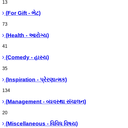
13
(For Gift - ભેટ)
73
(Health - આરોગ્ય)
41
(Comedy - હાસ્ય)
35
(Inspiration - પ્રેરણાત્મક)
134
(Management - વ્યવસ્થા સંચાલન)
20
(Miscellaneous - વિવિધ વિષય)