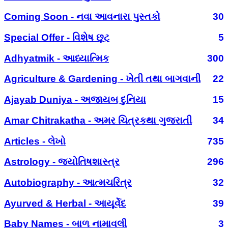
Coming Soon - નવા આવનારા પુસ્તકો
30
Special Offer - વિશેષ છૂટ
5
Adhyatmik - આધ્યાત્મિક
300
Agriculture & Gardening - ખેતી તથા બાગવાની
22
Ajayab Duniya - અજાયબ દુનિયા
15
Amar Chitrakatha - અમર ચિત્રકથા ગુજરાતી
34
Articles - લેખો
735
Astrology - જ્યોતિષશાસ્ત્ર
296
Autobiography - આત્મચરિત્ર
32
Ayurved & Herbal - આયૂર્વેદ
39
Baby Names - બાળ નામાવલી
3