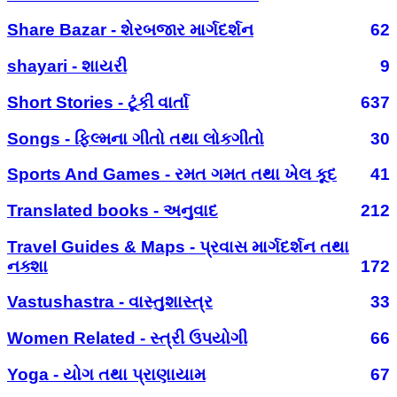
Share Bazar - શેરબજાર માર્ગદર્શન
62
shayari - શાયરી
9
Short Stories - ટૂંકી વાર્તા
637
Songs - ફિલ્મના ગીતો તથા લોકગીતો
30
Sports And Games - રમત ગમત તથા ખેલ કૂદ
41
Translated books - અનુવાદ
212
Travel Guides & Maps - પ્રવાસ માર્ગદર્શન તથા
નક્શા
172
Vastushastra - વાસ્તુશાસ્ત્ર
33
Women Related - સ્ત્રી ઉપયોગી
66
Yoga - યોગ તથા પ્રાણાયામ
67