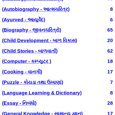
(Autobiography - આત્મચરિત્ર)
8
(Ayurved - આયૂર્વેદ)
6
(Biography - જીવનચરિત્રો)
65
(Child Development - બાળ વિકાસ)
20
(Child Stories - બાળવાર્તા)
62
(Computer - કમ્પ્યુટર )
18
(Cooking - વાનગી)
17
(Puzzle - કોયડા તથા ઉખાણાં)
7
(Language Learning & Dictionary)
8
(Essay - નિબંધો)
28
(General Knowledge - સામાન્ય જ્ઞાન)
17