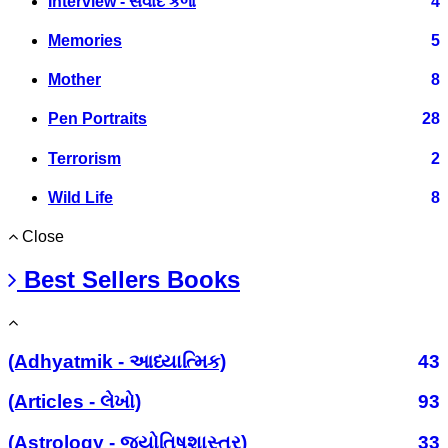
Interview - સંવાદ કળા
4
Memories
5
Mother
8
Pen Portraits
28
Terrorism
2
Wild Life
8
Close
Best Sellers Books
(Adhyatmik - આધ્યાત્મિક)
43
(Articles - લેખો)
93
(Astrology - જ્યોતિષશાસ્ત્ર)
33