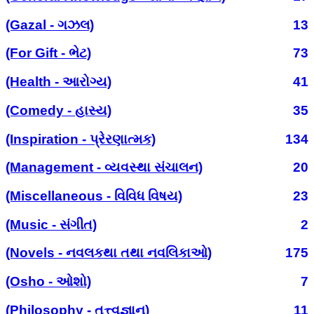
(Gazal - ગઝલ)
13
(For Gift - ભેટ)
73
(Health - આરોગ્ય)
41
(Comedy - હાસ્ય)
35
(Inspiration - પ્રેરણાત્મક)
134
(Management - વ્યવસ્થા સંચાલન)
20
(Miscellaneous - વિવિધ વિષય)
23
(Music - સંગીત)
2
(Novels - નવલકથા તથા નવલિકાઓ)
175
(Osho - ઓશો)
7
(Philosophy - તત્ત્વજ્ઞાન)
11