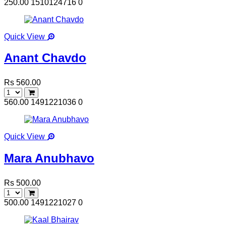
250.00
1510124716
0
Quick View
Anant Chavdo
Rs 560.00
560.00
1491221036
0
Quick View
Mara Anubhavo
Rs 500.00
500.00
1491221027
0