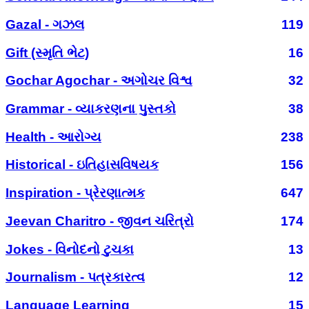
Gazal - ગઝલ
119
Gift (સ્મૃતિ ભેટ)
16
Gochar Agochar - અગોચર વિશ્વ
32
Grammar - વ્યાકરણના પુસ્તકો
38
Health - આરોગ્ય
238
Historical - ઇતિહાસવિષયક
156
Inspiration - પ્રેરણાત્મક
647
Jeevan Charitro - જીવન ચરિત્રો
174
Jokes - વિનોદનો ટુચકા
13
Journalism - પત્રકારત્વ
12
Language Learning
15