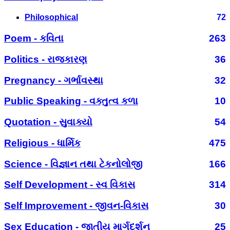
Philosophical
72
Poem - કવિતા
263
Politics - રાજકારણ
36
Pregnancy - ગર્ભાવસ્થા
32
Public Speaking - વક્તુત્વ કળા
10
Quotation - સુવાક્યો
54
Religious - ધાર્મિક
475
Science - વિજ્ઞાન તથા ટેકનોલોજી
166
Self Development - સ્વ વિકાસ
314
Self Improvement - જીવન-વિકાસ
30
Sex Education - જાતીય માર્ગદર્શન
25