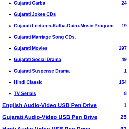
Gujarati Garba
24
Gujarati Jokes CDs
Gujarati Lectures-Katha-Dairo-Music Program
19
Gujarati Marriage Song CDs.
Gujarati Movies
297
Gujarati Social Drama
49
Gujarati Suspense Drama
1
Hindi Classic
154
TV Serials
8
English Audio-Video USB Pen Drive
1
Gujarati Audio-Video USB Pen Drive
25
Hindi Audio-Video USB Pen Drive
92