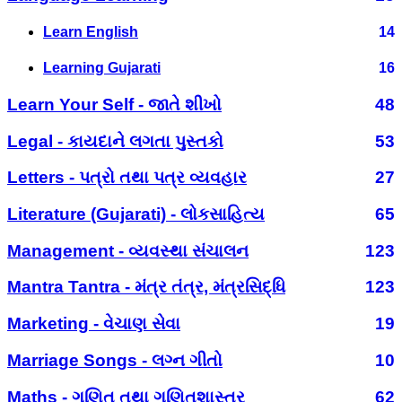
Learn English
14
Learning Gujarati
16
Learn Your Self - જાતે શીખો
48
Legal - કાયદાને લગતા પુસ્તકો
53
Letters - પત્રો તથા પત્ર વ્યવહાર
27
Literature (Gujarati) - લોકસાહિત્ય
65
Management - વ્યવસ્થા સંચાલન
123
Mantra Tantra - મંત્ર તંત્ર, મંત્રસિદ્ધિ
123
Marketing - વેચાણ સેવા
19
Marriage Songs - લગ્ન ગીતો
10
Maths - ગણિત તથા ગણિતશાસ્ત્ર
62