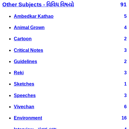
Other Subjects - વિવિધ વિષયો
91
Ambedkar Kathao
5
Animal Grown
4
Cartoon
2
Critical Notes
3
Guidelines
2
Reki
3
Sketches
1
Speeches
3
Vivechan
6
Environment
16