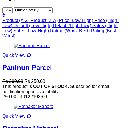
Product (A-Z)
Product (Z-A)
Price (Low-High)
Price (High-
Low)
Default (Low-High)
Default (High-Low)
Sales (High-
Low)
Sales (Low-High)
Rating (Worst-Best)
Rating (Best-
Worst)
Quick View
Paninun Parcel
Rs 300.00
Rs 250.00
This product is
OUT OF STOCK
. Subscribe for email
notification upon availability.
250.00
1491221036
0
Quick View