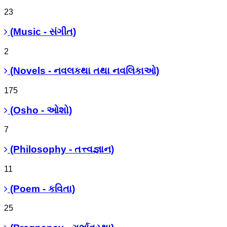
23
(Music - સંગીત)
2
(Novels - નવલકથા તથા નવલિકાઓ)
175
(Osho - ઓશો)
7
(Philosophy - તત્ત્વજ્ઞાન)
11
(Poem - કવિતા)
25