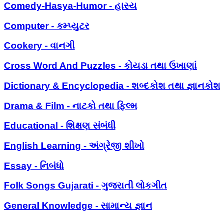
Comedy-Hasya-Humor - હાસ્ય
Computer - કમ્પ્યુટર
Cookery - વાનગી
Cross Word And Puzzles - કોયડા તથા ઉખાણાં
Dictionary & Encyclopedia - શબ્દકોશ તથા જ્ઞાનકો
Drama & Film - નાટકો તથા ફિલ્મ
Educational - શિક્ષણ સંબંધી
English Learning - અંગ્રેજી શીખો
Essay - નિબંધો
Folk Songs Gujarati - ગુજરાતી લોકગીત
General Knowledge - સામાન્ય જ્ઞાન