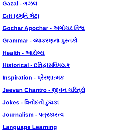
Gazal - ગઝલ
Gift (સ્મૃતિ ભેટ)
Gochar Agochar - અગોચર વિશ્વ
Grammar - વ્યાકરણના પુસ્તકો
Health - આરોગ્ય
Historical - ઇતિહાસવિષયક
Inspiration - પ્રેરણાત્મક
Jeevan Charitro - જીવન ચરિત્રો
Jokes - વિનોદનો ટુચકા
Journalism - પત્રકારત્વ
Language Learning