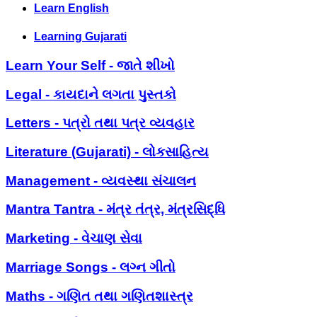
Learn English
Learning Gujarati
Learn Your Self - જાતે શીખો
Legal - કાયદાને લગતા પુસ્તકો
Letters - પત્રો તથા પત્ર વ્યવહાર
Literature (Gujarati) - લોકસાહિત્ય
Management - વ્યવસ્થા સંચાલન
Mantra Tantra - મંત્ર તંત્ર, મંત્રસિદ્ધિ
Marketing - વેચાણ સેવા
Marriage Songs - લગ્ન ગીતો
Maths - ગણિત તથા ગણિતશાસ્ત્ર