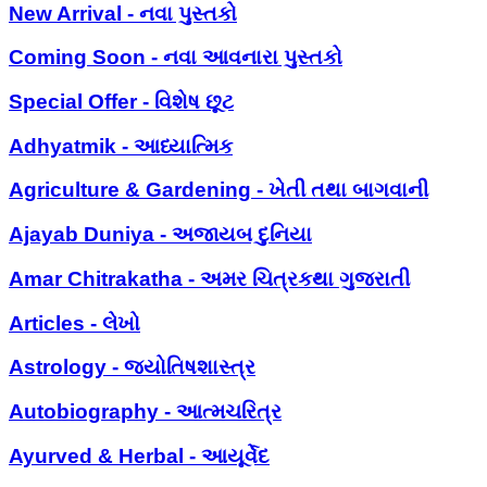
New Arrival - નવા પુસ્તકો
Coming Soon - નવા આવનારા પુસ્તકો
Special Offer - વિશેષ છૂટ
Adhyatmik - આધ્યાત્મિક
Agriculture & Gardening - ખેતી તથા બાગવાની
Ajayab Duniya - અજાયબ દુનિયા
Amar Chitrakatha - અમર ચિત્રકથા ગુજરાતી
Articles - લેખો
Astrology - જ્યોતિષશાસ્ત્ર
Autobiography - આત્મચરિત્ર
Ayurved & Herbal - આયૂર્વેદ