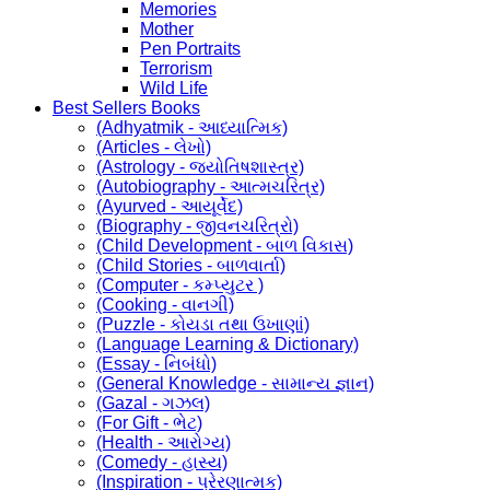
Memories
Mother
Pen Portraits
Terrorism
Wild Life
Best Sellers Books
(Adhyatmik - આધ્યાત્મિક)
(Articles - લેખો)
(Astrology - જ્યોતિષશાસ્ત્ર)
(Autobiography - આત્મચરિત્ર)
(Ayurved - આયૂર્વેદ)
(Biography - જીવનચરિત્રો)
(Child Development - બાળ વિકાસ)
(Child Stories - બાળવાર્તા)
(Computer - કમ્પ્યુટર )
(Cooking - વાનગી)
(Puzzle - કોયડા તથા ઉખાણાં)
(Language Learning & Dictionary)
(Essay - નિબંધો)
(General Knowledge - સામાન્ય જ્ઞાન)
(Gazal - ગઝલ)
(For Gift - ભેટ)
(Health - આરોગ્ય)
(Comedy - હાસ્ય)
(Inspiration - પ્રેરણાત્મક)