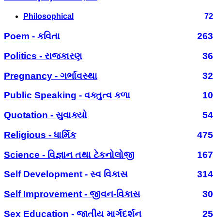
Philosophical
72
Poem - કવિતા
263
Politics - રાજકારણ
36
Pregnancy - ગર્ભાવસ્થા
32
Public Speaking - વક્તુત્વ કળા
10
Quotation - સુવાક્યો
54
Religious - ધાર્મિક
475
Science - વિજ્ઞાન તથા ટેકનોલોજી
167
Self Development - સ્વ વિકાસ
314
Self Improvement - જીવન-વિકાસ
30
Sex Education - જાતીય માર્ગદર્શન
25