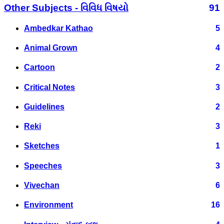
Other Subjects - વિવિધ વિષયો
91
Ambedkar Kathao
5
Animal Grown
4
Cartoon
2
Critical Notes
3
Guidelines
2
Reki
3
Sketches
1
Speeches
3
Vivechan
6
Environment
16