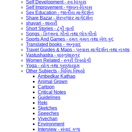
Self Development - સ્વ વિકાસ
Self Improvement - જીવન-વિકાસ
Sex Education - જાતીય માર્ગદર્શન
Share Bazar - શેરબજાર માર્ગદર્શન
shayari - શાયરી
Short Stories - ટૂંકી વાર્તા
Songs - ફિલ્મના ગીતો તથા લોકગીતો
Sports And Games - રમત ગમત તથા ખેલ કૂદ
Translated books - અનુવાદ
Travel Guides & Maps - પ્રવાસ માર્ગદર્શન તથા નક્શા
Vastushastra - વાસ્તુશાસ્ત્ર
Women Related - સ્ત્રી ઉપયોગી
Yoga - યોગ તથા પ્રાણાયામ
Other Subjects - વિવિધ વિષયો
Ambedkar Kathao
Animal Grown
Cartoon
Critical Notes
Guidelines
Reki
Sketches
Speeches
Vivechan
Environment
Interview - સંવાદ કળા