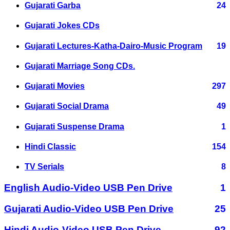
Gujarati Garba
24
Gujarati Jokes CDs
Gujarati Lectures-Katha-Dairo-Music Program
19
Gujarati Marriage Song CDs.
Gujarati Movies
297
Gujarati Social Drama
49
Gujarati Suspense Drama
1
Hindi Classic
154
TV Serials
8
English Audio-Video USB Pen Drive
1
Gujarati Audio-Video USB Pen Drive
25
Hindi Audio-Video USB Pen Drive
92