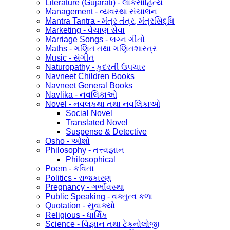
Literature (Gujarati) - લોકસાહિત્ય
Management - વ્યવસ્થા સંચાલન
Mantra Tantra - મંત્ર તંત્ર, મંત્રસિદ્ધિ
Marketing - વેચાણ સેવા
Marriage Songs - લગ્ન ગીતો
Maths - ગણિત તથા ગણિતશાસ્ત્ર
Music - સંગીત
Naturopathy - કુદરતી ઉપચાર
Navneet Children Books
Navneet General Books
Navlika - નવલિકાઓ
Novel - નવલકથા તથા નવલિકાઓ
Social Novel
Translated Novel
Suspense & Detective
Osho - ઓશો
Philosophy - તત્ત્વજ્ઞાન
Philosophical
Poem - કવિતા
Politics - રાજકારણ
Pregnancy - ગર્ભાવસ્થા
Public Speaking - વક્તુત્વ કળા
Quotation - સુવાક્યો
Religious - ધાર્મિક
Science - વિજ્ઞાન તથા ટેકનોલોજી