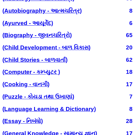
(Autobiography - આત્મચરિત્ર)
8
(Ayurved - આયૂર્વેદ)
6
(Biography - જીવનચરિત્રો)
65
(Child Development - બાળ વિકાસ)
20
(Child Stories - બાળવાર્તા)
62
(Computer - કમ્પ્યુટર )
18
(Cooking - વાનગી)
17
(Puzzle - કોયડા તથા ઉખાણાં)
7
(Language Learning & Dictionary)
8
(Essay - નિબંધો)
28
(General Knowledge - સામાન્ય જ્ઞાન)
17