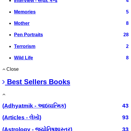
Interview - સંવાદ કળા
4
Memories
5
Mother
8
Pen Portraits
28
Terrorism
2
Wild Life
8
Close
Best Sellers Books
(Adhyatmik - આધ્યાત્મિક)
43
(Articles - લેખો)
93
(Astrology - જ્યોતિષશાસ્ત્ર)
33