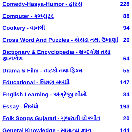
Comedy-Hasya-Humor - હાસ્ય
228
Computer - કમ્પ્યુટર
88
Cookery - વાનગી
94
Cross Word And Puzzles - કોયડા તથા ઉખાણાં
26
Dictionary & Encyclopedia - શબ્દકોશ તથા
જ્ઞાનકોશ
64
Drama & Film - નાટકો તથા ફિલ્મ
55
Educational - શિક્ષણ સંબંધી
147
English Learning - અંગ્રેજી શીખો
34
Essay - નિબંધો
193
Folk Songs Gujarati - ગુજરાતી લોકગીત
20
General Knowledge - સામાન્ય જ્ઞાન
144