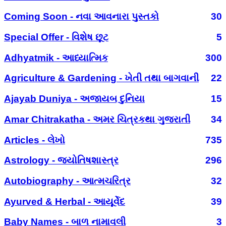
Coming Soon - નવા આવનારા પુસ્તકો
30
Special Offer - વિશેષ છૂટ
5
Adhyatmik - આધ્યાત્મિક
300
Agriculture & Gardening - ખેતી તથા બાગવાની
22
Ajayab Duniya - અજાયબ દુનિયા
15
Amar Chitrakatha - અમર ચિત્રકથા ગુજરાતી
34
Articles - લેખો
735
Astrology - જ્યોતિષશાસ્ત્ર
296
Autobiography - આત્મચરિત્ર
32
Ayurved & Herbal - આયૂર્વેદ
39
Baby Names - બાળ નામાવલી
3