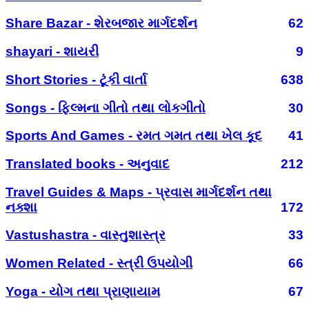
Share Bazar - શેરબજાર માર્ગદર્શન
62
shayari - શાયરી
9
Short Stories - ટૂંકી વાર્તા
638
Songs - ફિલ્મના ગીતો તથા લોકગીતો
30
Sports And Games - રમત ગમત તથા ખેલ કૂદ
41
Translated books - અનુવાદ
212
Travel Guides & Maps - પ્રવાસ માર્ગદર્શન તથા
નક્શા
172
Vastushastra - વાસ્તુશાસ્ત્ર
33
Women Related - સ્ત્રી ઉપયોગી
66
Yoga - યોગ તથા પ્રાણાયામ
67