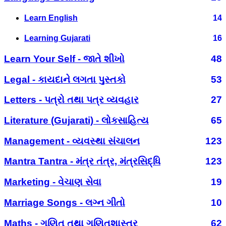
Learn English
14
Learning Gujarati
16
Learn Your Self - જાતે શીખો
48
Legal - કાયદાને લગતા પુસ્તકો
53
Letters - પત્રો તથા પત્ર વ્યવહાર
27
Literature (Gujarati) - લોકસાહિત્ય
65
Management - વ્યવસ્થા સંચાલન
123
Mantra Tantra - મંત્ર તંત્ર, મંત્રસિદ્ધિ
123
Marketing - વેચાણ સેવા
19
Marriage Songs - લગ્ન ગીતો
10
Maths - ગણિત તથા ગણિતશાસ્ત્ર
62