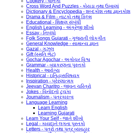
Cookery - વાનગી
Cross Word And Puzzles - કોયડા તથા ઉખાણાં
Dictionary & Encyclopedia - શબ્દકોશ તથા જ્ઞાનકોશ
Drama & Film - નાટકો તથા ફિલ્મ
Educational - શિક્ષણ સંબંધી
English Learning - અંગ્રેજી શીખો
Essay - નિબંધો
Folk Songs Gujarati - ગુજરાતી લોકગીત
General Knowledge - સામાન્ય જ્ઞાન
Gazal - ગઝલ
Gift (સ્મૃતિ ભેટ)
Gochar Agochar - અગોચર વિશ્વ
Grammar - વ્યાકરણના પુસ્તકો
Health - આરોગ્ય
Historical - ઇતિહાસવિષયક
Inspiration - પ્રેરણાત્મક
Jeevan Charitro - જીવન ચરિત્રો
Jokes - વિનોદનો ટુચકા
Journalism - પત્રકારત્વ
Language Learning
Learn English
Learning Gujarati
Learn Your Self - જાતે શીખો
Legal - કાયદાને લગતા પુસ્તકો
Letters - પત્રો તથા પત્ર વ્યવહાર