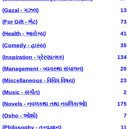
(Gazal - ગઝલ)
13
(For Gift - ભેટ)
73
(Health - આરોગ્ય)
41
(Comedy - હાસ્ય)
35
(Inspiration - પ્રેરણાત્મક)
134
(Management - વ્યવસ્થા સંચાલન)
20
(Miscellaneous - વિવિધ વિષય)
23
(Music - સંગીત)
2
(Novels - નવલકથા તથા નવલિકાઓ)
175
(Osho - ઓશો)
7
(Philosophy - તત્ત્વજ્ઞાન)
11