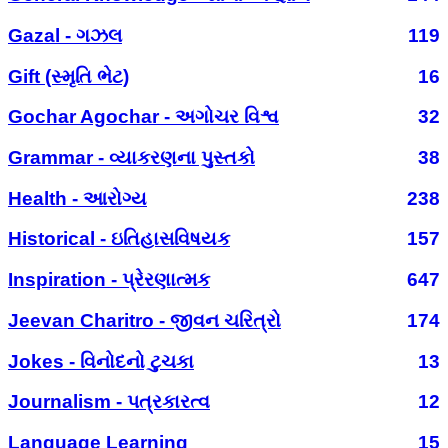
Gazal - ગઝલ
119
Gift (સ્મૃતિ ભેટ)
16
Gochar Agochar - અગોચર વિશ્વ
32
Grammar - વ્યાકરણના પુસ્તકો
38
Health - આરોગ્ય
238
Historical - ઇતિહાસવિષયક
157
Inspiration - પ્રેરણાત્મક
647
Jeevan Charitro - જીવન ચરિત્રો
174
Jokes - વિનોદનો ટુચકા
13
Journalism - પત્રકારત્વ
12
Language Learning
15