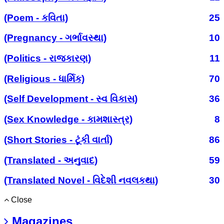
(Poem - કવિતા)
25
(Pregnancy - ગર્ભાવસ્થા)
10
(Politics - રાજકારણ)
11
(Religious - ધાર્મિક)
70
(Self Development - સ્વ વિકાસ)
36
(Sex Knowledge - કામશાસ્ત્ર)
8
(Short Stories - ટૂંકી વાર્તા)
86
(Translated - અનુવાદ)
59
(Translated Novel - વિદેશી નવલકથા)
30
Close
Magazines