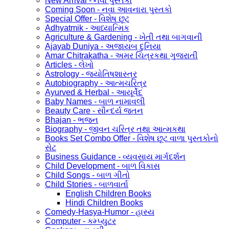
New Arrival - નવા પુસ્તકો
Coming Soon - નવા આવનારા પુસ્તકો
Special Offer - વિશેષ છૂટ
Adhyatmik - આધ્યાત્મિક
Agriculture & Gardening - ખેતી તથા બાગવાની
Ajayab Duniya - અજાયબ દુનિયા
Amar Chitrakatha - અમર ચિત્રકથા ગુજરાતી
Articles - લેખો
Astrology - જ્યોતિષશાસ્ત્ર
Autobiography - આત્મચરિત્ર
Ayurved & Herbal - આયૂર્વેદ
Baby Names - બાળ નામાવલી
Beauty Care - સૌન્દર્ય જતન
Bhajan - ભજન
Biography - જીવન ચરિત્ર તથા આત્મકથા
Books Set Combo Offer - વિશેષ છૂટ વાળા પુસ્તકોનો
સેટ
Business Guidance - વ્યવસાય માર્ગદર્શન
Child Development - બાળ વિકાસ
Child Songs - બાળ ગીતો
Child Stories - બાળવાર્તા
English Children Books
Hindi Children Books
Comedy-Hasya-Humor - હાસ્ય
Computer - કમ્પ્યુટર