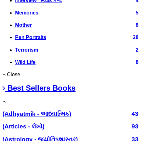
Interview - સંવાદ કળા
4
Memories
5
Mother
8
Pen Portraits
28
Terrorism
2
Wild Life
8
Close
Best Sellers Books
(Adhyatmik - આધ્યાત્મિક)
43
(Articles - લેખો)
93
(Astrology - જ્યોતિષશાસ્ત્ર)
33