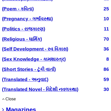
(Poem - કવિતા)
25
(Pregnancy - ગર્ભાવસ્થા)
10
(Politics - રાજકારણ)
11
(Religious - ધાર્મિક)
70
(Self Development - સ્વ વિકાસ)
36
(Sex Knowledge - કામશાસ્ત્ર)
8
(Short Stories - ટૂંકી વાર્તા)
86
(Translated - અનુવાદ)
59
(Translated Novel - વિદેશી નવલકથા)
30
Close
Magazines