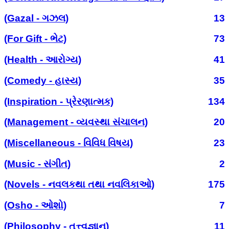
(Gazal - ગઝલ)
13
(For Gift - ભેટ)
73
(Health - આરોગ્ય)
41
(Comedy - હાસ્ય)
35
(Inspiration - પ્રેરણાત્મક)
134
(Management - વ્યવસ્થા સંચાલન)
20
(Miscellaneous - વિવિધ વિષય)
23
(Music - સંગીત)
2
(Novels - નવલકથા તથા નવલિકાઓ)
175
(Osho - ઓશો)
7
(Philosophy - તત્ત્વજ્ઞાન)
11