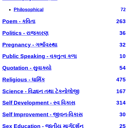
Philosophical
72
Poem - કવિતા
263
Politics - રાજકારણ
36
Pregnancy - ગર્ભાવસ્થા
32
Public Speaking - વક્તુત્વ કળા
10
Quotation - સુવાક્યો
54
Religious - ધાર્મિક
475
Science - વિજ્ઞાન તથા ટેકનોલોજી
167
Self Development - સ્વ વિકાસ
314
Self Improvement - જીવન-વિકાસ
30
Sex Education - જાતીય માર્ગદર્શન
25