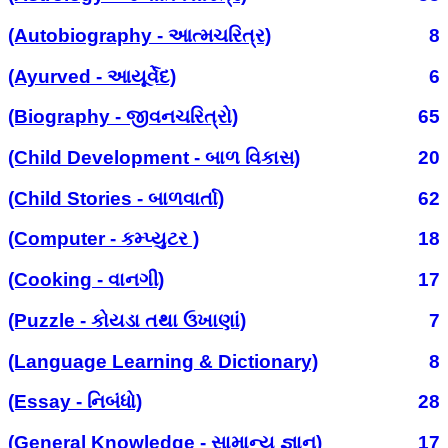
(Autobiography - આત્મચરિત્ર)
8
(Ayurved - આયૂર્વેદ)
6
(Biography - જીવનચરિત્રો)
65
(Child Development - બાળ વિકાસ)
20
(Child Stories - બાળવાર્તા)
62
(Computer - કમ્પ્યુટર )
18
(Cooking - વાનગી)
17
(Puzzle - કોયડા તથા ઉખાણાં)
7
(Language Learning & Dictionary)
8
(Essay - નિબંધો)
28
(General Knowledge - સામાન્ય જ્ઞાન)
17