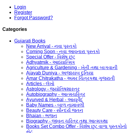
Login
Register
Forgot Password?
Categories
Gujarati Books
New Arrival - નવા પુસ્તકો
Coming Soon - નવા આવનારા પુસ્તકો
Special Offer - વિશેષ છૂટ
Adhyatmik - આધ્યાત્મિક
Agriculture & Gardening - ખેતી તથા બાગવાની
Ajayab Duniya - અજાયબ દુનિયા
Amar Chitrakatha - અમર ચિત્રકથા ગુજરાતી
Articles - લેખો
Astrology - જ્યોતિષશાસ્ત્ર
Autobiography - આત્મચરિત્ર
Ayurved & Herbal - આયૂર્વેદ
Baby Names - બાળ નામાવલી
Beauty Care - સૌન્દર્ય જતન
Bhajan - ભજન
Biography - જીવન ચરિત્ર તથા આત્મકથા
Books Set Combo Offer - વિશેષ છૂટ વાળા પુસ્તકોનો
સેટ