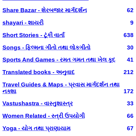
Share Bazar - શેરબજાર માર્ગદર્શન
62
shayari - શાયરી
9
Short Stories - ટૂંકી વાર્તા
638
Songs - ફિલ્મના ગીતો તથા લોકગીતો
30
Sports And Games - રમત ગમત તથા ખેલ કૂદ
41
Translated books - અનુવાદ
212
Travel Guides & Maps - પ્રવાસ માર્ગદર્શન તથા
નક્શા
172
Vastushastra - વાસ્તુશાસ્ત્ર
33
Women Related - સ્ત્રી ઉપયોગી
66
Yoga - યોગ તથા પ્રાણાયામ
67