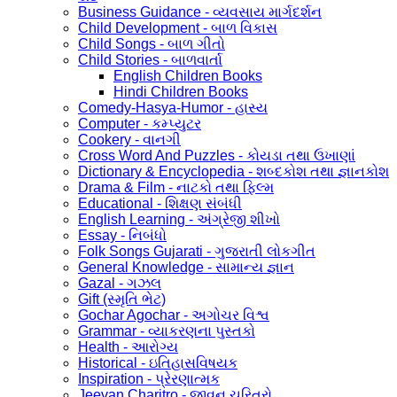
Business Guidance - વ્યવસાય માર્ગદર્શન
Child Development - બાળ વિકાસ
Child Songs - બાળ ગીતો
Child Stories - બાળવાર્તા
English Children Books
Hindi Children Books
Comedy-Hasya-Humor - હાસ્ય
Computer - કમ્પ્યુટર
Cookery - વાનગી
Cross Word And Puzzles - કોયડા તથા ઉખાણાં
Dictionary & Encyclopedia - શબ્દકોશ તથા જ્ઞાનકોશ
Drama & Film - નાટકો તથા ફિલ્મ
Educational - શિક્ષણ સંબંધી
English Learning - અંગ્રેજી શીખો
Essay - નિબંધો
Folk Songs Gujarati - ગુજરાતી લોકગીત
General Knowledge - સામાન્ય જ્ઞાન
Gazal - ગઝલ
Gift (સ્મૃતિ ભેટ)
Gochar Agochar - અગોચર વિશ્વ
Grammar - વ્યાકરણના પુસ્તકો
Health - આરોગ્ય
Historical - ઇતિહાસવિષયક
Inspiration - પ્રેરણાત્મક
Jeevan Charitro - જીવન ચરિત્રો