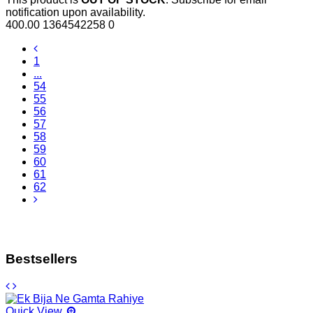
notification upon availability.
400.00
1364542258
0
1
...
54
55
56
57
58
59
60
61
62
Bestsellers
Quick View