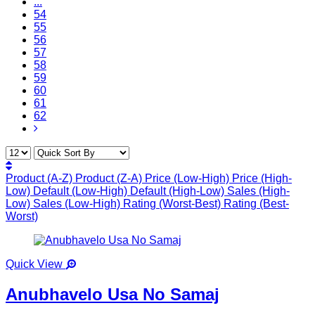
...
54
55
56
57
58
59
60
61
62
Product (A-Z)
Product (Z-A)
Price (Low-High)
Price (High-
Low)
Default (Low-High)
Default (High-Low)
Sales (High-
Low)
Sales (Low-High)
Rating (Worst-Best)
Rating (Best-
Worst)
Quick View
Anubhavelo Usa No Samaj