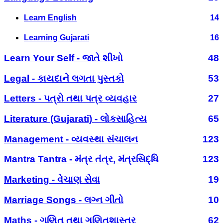
Learn English
14
Learning Gujarati
16
Learn Your Self - જાતે શીખો
48
Legal - કાયદાને લગતા પુસ્તકો
53
Letters - પત્રો તથા પત્ર વ્યવહાર
27
Literature (Gujarati) - લોકસાહિત્ય
65
Management - વ્યવસ્થા સંચાલન
123
Mantra Tantra - મંત્ર તંત્ર, મંત્રસિદ્ધિ
123
Marketing - વેચાણ સેવા
19
Marriage Songs - લગ્ન ગીતો
10
Maths - ગણિત તથા ગણિતશાસ્ત્ર
62