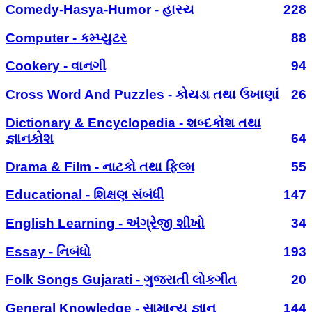
Comedy-Hasya-Humor - હાસ્ય
228
Computer - કમ્પ્યુટર
88
Cookery - વાનગી
94
Cross Word And Puzzles - કોયડા તથા ઉખાણાં
26
Dictionary & Encyclopedia - શબ્દકોશ તથા
જ્ઞાનકોશ
64
Drama & Film - નાટકો તથા ફિલ્મ
55
Educational - શિક્ષણ સંબંધી
147
English Learning - અંગ્રેજી શીખો
34
Essay - નિબંધો
193
Folk Songs Gujarati - ગુજરાતી લોકગીત
20
General Knowledge - સામાન્ય જ્ઞાન
144