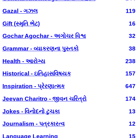
Gazal - ગઝલ
119
Gift (સ્મૃતિ ભેટ)
16
Gochar Agochar - અગોચર વિશ્વ
32
Grammar - વ્યાકરણના પુસ્તકો
38
Health - આરોગ્ય
238
Historical - ઇતિહાસવિષયક
157
Inspiration - પ્રેરણાત્મક
647
Jeevan Charitro - જીવન ચરિત્રો
174
Jokes - વિનોદનો ટુચકા
13
Journalism - પત્રકારત્વ
12
Language Learning
15