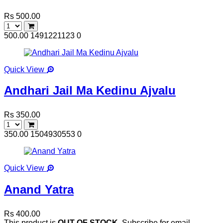
Rs 500.00
500.00
1491221123
0
Quick View
Andhari Jail Ma Kedinu Ajvalu
Rs 350.00
350.00
1504930553
0
Quick View
Anand Yatra
Rs 400.00
This product is
OUT OF STOCK
. Subscribe for email