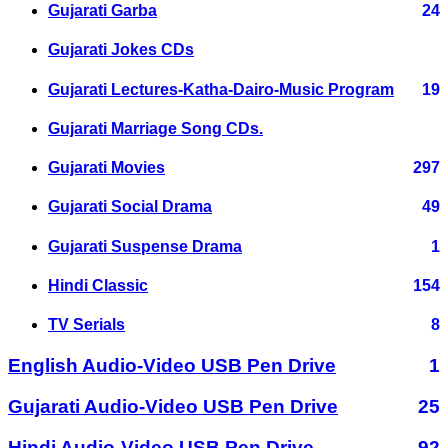
Gujarati Garba
24
Gujarati Jokes CDs
Gujarati Lectures-Katha-Dairo-Music Program
19
Gujarati Marriage Song CDs.
Gujarati Movies
297
Gujarati Social Drama
49
Gujarati Suspense Drama
1
Hindi Classic
154
TV Serials
8
English Audio-Video USB Pen Drive
1
Gujarati Audio-Video USB Pen Drive
25
Hindi Audio-Video USB Pen Drive
92