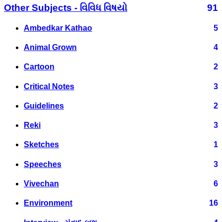
Other Subjects - વિવિધ વિષયો
91
Ambedkar Kathao
5
Animal Grown
4
Cartoon
2
Critical Notes
3
Guidelines
2
Reki
3
Sketches
1
Speeches
3
Vivechan
6
Environment
16