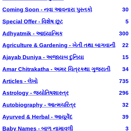
Coming Soon - નવા આવનારા પુસ્તકો
30
Special Offer - વિશેષ છૂટ
5
Adhyatmik - આધ્યાત્મિક
300
Agriculture & Gardening - ખેતી તથા બાગવાની
22
Ajayab Duniya - અજાયબ દુનિયા
15
Amar Chitrakatha - અમર ચિત્રકથા ગુજરાતી
34
Articles - લેખો
735
Astrology - જ્યોતિષશાસ્ત્ર
296
Autobiography - આત્મચરિત્ર
32
Ayurved & Herbal - આયૂર્વેદ
39
Baby Names - બાળ નામાવલી
3