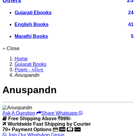
Others
25
Gujarati Ebooks
24
English Books
41
Marathi Books
5
Close
Home
Gujarati Books
Poem - કવિતા
Anuspandn
Anuspandn
Ask A Question
Share Whatsapp
Free Shipping Above
699/-
Worldwide Fast Shipping by Courier
70+ Payment Options
Join Our WhatsApp Group