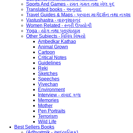
Sports And Games - રમત ગમત તથા ખેલ કૂદ
Translated books - અનુવાદ
Travel Guides & Maps - પ્રવાસ માર્ગદર્શન તથા નક્શા
Vastushastra - વાસ્તુશાસ્ત્ર
Women Related - સ્ત્રી ઉપયોગી
Yoga - યોગ તથા પ્રાણાયામ
Other Subjects - વિવિધ વિષયો
Ambedkar Kathao
Animal Grown
Cartoon
Critical Notes
Guidelines
Reki
Sketches
Speeches
Vivechan
Environment
Interview - સંવાદ કળા
Memories
Mother
Pen Portraits
Terrorism
Wild Life
Best Sellers Books
(Adhyatmik - આધ્યાત્મિક)