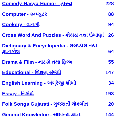
Comedy-Hasya-Humor - હાસ્ય
228
Computer - કમ્પ્યુટર
88
Cookery - વાનગી
94
Cross Word And Puzzles - કોયડા તથા ઉખાણાં
26
Dictionary & Encyclopedia - શબ્દકોશ તથા
જ્ઞાનકોશ
64
Drama & Film - નાટકો તથા ફિલ્મ
55
Educational - શિક્ષણ સંબંધી
147
English Learning - અંગ્રેજી શીખો
34
Essay - નિબંધો
193
Folk Songs Gujarati - ગુજરાતી લોકગીત
20
General Knowledge - સામાન્ય જ્ઞાન
144