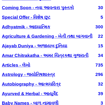
Coming Soon - નવા આવનારા પુસ્તકો
30
Special Offer - વિશેષ છૂટ
5
Adhyatmik - આધ્યાત્મિક
300
Agriculture & Gardening - ખેતી તથા બાગવાની
22
Ajayab Duniya - અજાયબ દુનિયા
15
Amar Chitrakatha - અમર ચિત્રકથા ગુજરાતી
34
Articles - લેખો
735
Astrology - જ્યોતિષશાસ્ત્ર
296
Autobiography - આત્મચરિત્ર
32
Ayurved & Herbal - આયૂર્વેદ
39
Baby Names - બાળ નામાવલી
3