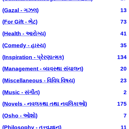
(Gazal - ગઝલ)
13
(For Gift - ભેટ)
73
(Health - આરોગ્ય)
41
(Comedy - હાસ્ય)
35
(Inspiration - પ્રેરણાત્મક)
134
(Management - વ્યવસ્થા સંચાલન)
20
(Miscellaneous - વિવિધ વિષય)
23
(Music - સંગીત)
2
(Novels - નવલકથા તથા નવલિકાઓ)
175
(Osho - ઓશો)
7
(Philosophy - તત્ત્વજ્ઞાન)
11