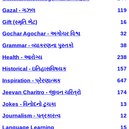
Gazal - ગઝલ
119
Gift (સ્મૃતિ ભેટ)
16
Gochar Agochar - અગોચર વિશ્વ
32
Grammar - વ્યાકરણના પુસ્તકો
38
Health - આરોગ્ય
238
Historical - ઇતિહાસવિષયક
157
Inspiration - પ્રેરણાત્મક
647
Jeevan Charitro - જીવન ચરિત્રો
174
Jokes - વિનોદનો ટુચકા
13
Journalism - પત્રકારત્વ
12
Language Learning
15