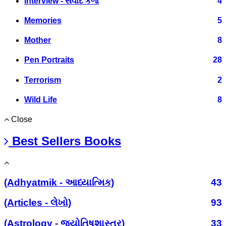
Interview - સંવાદ કળા
4
Memories
5
Mother
8
Pen Portraits
28
Terrorism
2
Wild Life
8
Close
Best Sellers Books
(Adhyatmik - આધ્યાત્મિક)
43
(Articles - લેખો)
93
(Astrology - જ્યોતિષશાસ્ત્ર)
33