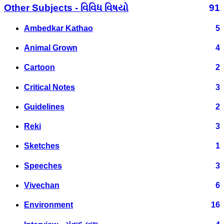
Other Subjects - વિવિધ વિષયો
91
Ambedkar Kathao
5
Animal Grown
4
Cartoon
2
Critical Notes
3
Guidelines
2
Reki
3
Sketches
1
Speeches
3
Vivechan
6
Environment
16