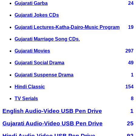
Gujarati Garba
24
Gujarati Jokes CDs
Gujarati Lectures-Katha-Dairo-Music Program
19
Gujarati Marriage Song CDs.
Gujarati Movies
297
Gujarati Social Drama
49
Gujarati Suspense Drama
1
Hindi Classic
154
TV Serials
8
English Audio-Video USB Pen Drive
1
Gujarati Audio-Video USB Pen Drive
25
Hindi Audio-Video USB Pen Drive
92