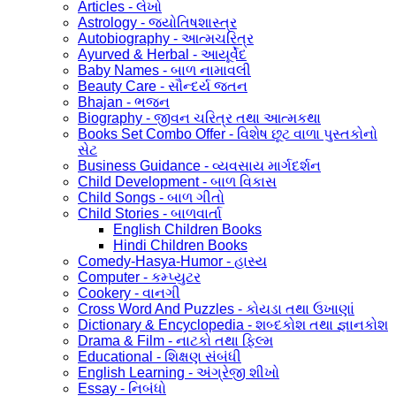
Articles - લેખો
Astrology - જ્યોતિષશાસ્ત્ર
Autobiography - આત્મચરિત્ર
Ayurved & Herbal - આયૂર્વેદ
Baby Names - બાળ નામાવલી
Beauty Care - સૌન્દર્ય જતન
Bhajan - ભજન
Biography - જીવન ચરિત્ર તથા આત્મકથા
Books Set Combo Offer - વિશેષ છૂટ વાળા પુસ્તકોનો
સેટ
Business Guidance - વ્યવસાય માર્ગદર્શન
Child Development - બાળ વિકાસ
Child Songs - બાળ ગીતો
Child Stories - બાળવાર્તા
English Children Books
Hindi Children Books
Comedy-Hasya-Humor - હાસ્ય
Computer - કમ્પ્યુટર
Cookery - વાનગી
Cross Word And Puzzles - કોયડા તથા ઉખાણાં
Dictionary & Encyclopedia - શબ્દકોશ તથા જ્ઞાનકોશ
Drama & Film - નાટકો તથા ફિલ્મ
Educational - શિક્ષણ સંબંધી
English Learning - અંગ્રેજી શીખો
Essay - નિબંધો