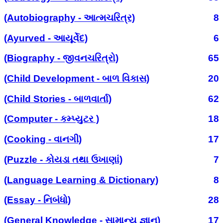
(Autobiography - આત્મચરિત્ર)
8
(Ayurved - આયૂર્વેદ)
6
(Biography - જીવનચરિત્રો)
65
(Child Development - બાળ વિકાસ)
20
(Child Stories - બાળવાર્તા)
62
(Computer - કમ્પ્યુટર )
18
(Cooking - વાનગી)
17
(Puzzle - કોયડા તથા ઉખાણાં)
7
(Language Learning & Dictionary)
8
(Essay - નિબંધો)
28
(General Knowledge - સામાન્ય જ્ઞાન)
17