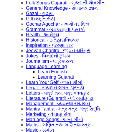
Folk Songs Gujarati - ગુજરાતી લોકગીત
General Knowledge - સામાન્ય જ્ઞાન
Gazal - ગઝલ
Gift (સ્મૃતિ ભેટ)
Gochar Agochar - અગોચર વિશ્વ
Grammar - વ્યાકરણના પુસ્તકો
Health - આરોગ્ય
Historical - ઇતિહાસવિષયક
Inspiration - પ્રેરણાત્મક
Jeevan Charitro - જીવન ચરિત્રો
Jokes - વિનોદનો ટુચકા
Journalism - પત્રકારત્વ
Language Learning
Learn English
Learning Gujarati
Learn Your Self - જાતે શીખો
Legal - કાયદાને લગતા પુસ્તકો
Letters - પત્રો તથા પત્ર વ્યવહાર
Literature (Gujarati) - લોકસાહિત્ય
Management - વ્યવસ્થા સંચાલન
Mantra Tantra - મંત્ર તંત્ર, મંત્રસિદ્ધિ
Marketing - વેચાણ સેવા
Marriage Songs - લગ્ન ગીતો
Maths - ગણિત તથા ગણિતશાસ્ત્ર
Music - સંગીત