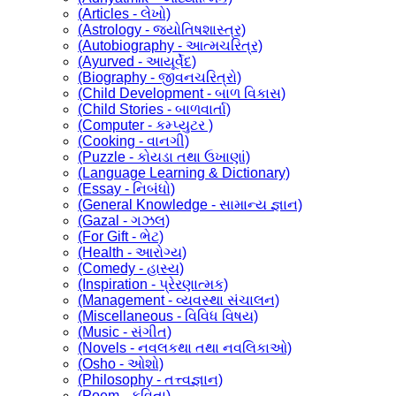
(Articles - લેખો)
(Astrology - જ્યોતિષશાસ્ત્ર)
(Autobiography - આત્મચરિત્ર)
(Ayurved - આયૂર્વેદ)
(Biography - જીવનચરિત્રો)
(Child Development - બાળ વિકાસ)
(Child Stories - બાળવાર્તા)
(Computer - કમ્પ્યુટર )
(Cooking - વાનગી)
(Puzzle - કોયડા તથા ઉખાણાં)
(Language Learning & Dictionary)
(Essay - નિબંધો)
(General Knowledge - સામાન્ય જ્ઞાન)
(Gazal - ગઝલ)
(For Gift - ભેટ)
(Health - આરોગ્ય)
(Comedy - હાસ્ય)
(Inspiration - પ્રેરણાત્મક)
(Management - વ્યવસ્થા સંચાલન)
(Miscellaneous - વિવિધ વિષય)
(Music - સંગીત)
(Novels - નવલકથા તથા નવલિકાઓ)
(Osho - ઓશો)
(Philosophy - તત્ત્વજ્ઞાન)
(Poem - કવિતા)