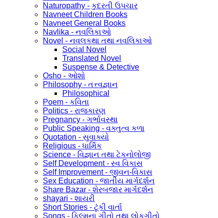
Naturopathy - કુદરતી ઉપચાર
Navneet Children Books
Navneet General Books
Navlika - નવલિકાઓ
Novel - નવલકથા તથા નવલિકાઓ
Social Novel
Translated Novel
Suspense & Detective
Osho - ઓશો
Philosophy - તત્ત્વજ્ઞાન
Philosophical
Poem - કવિતા
Politics - રાજકારણ
Pregnancy - ગર્ભાવસ્થા
Public Speaking - વક્તુત્વ કળા
Quotation - સુવાક્યો
Religious - ધાર્મિક
Science - વિજ્ઞાન તથા ટેકનોલોજી
Self Development - સ્વ વિકાસ
Self Improvement - જીવન-વિકાસ
Sex Education - જાતીય માર્ગદર્શન
Share Bazar - શેરબજાર માર્ગદર્શન
shayari - શાયરી
Short Stories - ટૂંકી વાર્તા
Songs - ફિલ્મના ગીતો તથા લોકગીતો