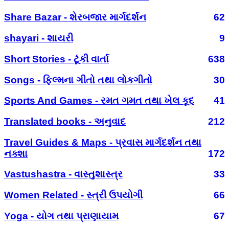
Share Bazar - શેરબજાર માર્ગદર્શન
62
shayari - શાયરી
9
Short Stories - ટૂંકી વાર્તા
638
Songs - ફિલ્મના ગીતો તથા લોકગીતો
30
Sports And Games - રમત ગમત તથા ખેલ કૂદ
41
Translated books - અનુવાદ
212
Travel Guides & Maps - પ્રવાસ માર્ગદર્શન તથા
નક્શા
172
Vastushastra - વાસ્તુશાસ્ત્ર
33
Women Related - સ્ત્રી ઉપયોગી
66
Yoga - યોગ તથા પ્રાણાયામ
67