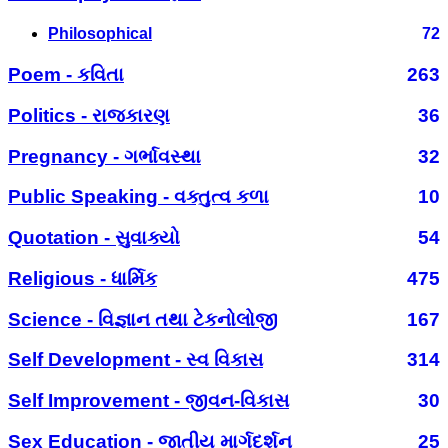
Philosophical
72
Poem - કવિતા
263
Politics - રાજકારણ
36
Pregnancy - ગર્ભાવસ્થા
32
Public Speaking - વક્તુત્વ કળા
10
Quotation - સુવાક્યો
54
Religious - ધાર્મિક
475
Science - વિજ્ઞાન તથા ટેકનોલોજી
167
Self Development - સ્વ વિકાસ
314
Self Improvement - જીવન-વિકાસ
30
Sex Education - જાતીય માર્ગદર્શન
25