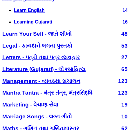
Learn English
14
Learning Gujarati
16
Learn Your Self - જાતે શીખો
48
Legal - કાયદાને લગતા પુસ્તકો
53
Letters - પત્રો તથા પત્ર વ્યવહાર
27
Literature (Gujarati) - લોકસાહિત્ય
65
Management - વ્યવસ્થા સંચાલન
123
Mantra Tantra - મંત્ર તંત્ર, મંત્રસિદ્ધિ
123
Marketing - વેચાણ સેવા
19
Marriage Songs - લગ્ન ગીતો
10
Maths - ગણિત તથા ગણિતશાસ્ત્ર
62