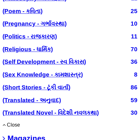
(Poem - કવિતા)
25
(Pregnancy - ગર્ભાવસ્થા)
10
(Politics - રાજકારણ)
11
(Religious - ધાર્મિક)
70
(Self Development - સ્વ વિકાસ)
36
(Sex Knowledge - કામશાસ્ત્ર)
8
(Short Stories - ટૂંકી વાર્તા)
86
(Translated - અનુવાદ)
59
(Translated Novel - વિદેશી નવલકથા)
30
Close
Magazines