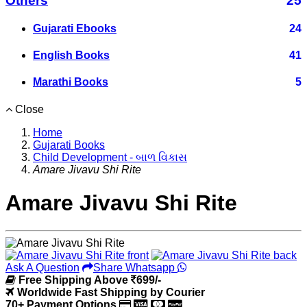
Others
25
Gujarati Ebooks
24
English Books
41
Marathi Books
5
Close
Home
Gujarati Books
Child Development - બાળ વિકાસ
Amare Jivavu Shi Rite
Amare Jivavu Shi Rite
Ask A Question
Share Whatsapp
Free Shipping Above
699/-
Worldwide Fast Shipping by Courier
70+ Payment Options