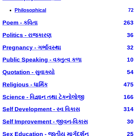
Philosophical
72
Poem - કવિતા
263
Politics - રાજકારણ
36
Pregnancy - ગર્ભાવસ્થા
32
Public Speaking - વક્તુત્વ કળા
10
Quotation - સુવાક્યો
54
Religious - ધાર્મિક
475
Science - વિજ્ઞાન તથા ટેકનોલોજી
166
Self Development - સ્વ વિકાસ
314
Self Improvement - જીવન-વિકાસ
30
Sex Education - જાતીય માર્ગદર્શન
25