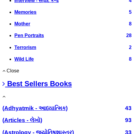
Interview - સંવાદ કળા
4
Memories
5
Mother
8
Pen Portraits
28
Terrorism
2
Wild Life
8
Close
Best Sellers Books
(Adhyatmik - આધ્યાત્મિક)
43
(Articles - લેખો)
93
(Astrology - જ્યોતિષશાસ્ત્ર)
33