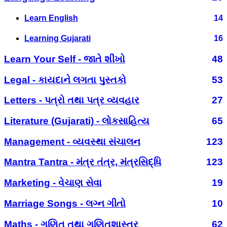
Learn English
14
Learning Gujarati
16
Learn Your Self - જાતે શીખો
48
Legal - કાયદાને લગતા પુસ્તકો
53
Letters - પત્રો તથા પત્ર વ્યવહાર
27
Literature (Gujarati) - લોકસાહિત્ય
65
Management - વ્યવસ્થા સંચાલન
123
Mantra Tantra - મંત્ર તંત્ર, મંત્રસિદ્ધિ
123
Marketing - વેચાણ સેવા
19
Marriage Songs - લગ્ન ગીતો
10
Maths - ગણિત તથા ગણિતશાસ્ત્ર
62