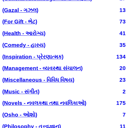
(Gazal - ગઝલ)
13
(For Gift - ભેટ)
73
(Health - આરોગ્ય)
41
(Comedy - હાસ્ય)
35
(Inspiration - પ્રેરણાત્મક)
134
(Management - વ્યવસ્થા સંચાલન)
20
(Miscellaneous - વિવિધ વિષય)
23
(Music - સંગીત)
2
(Novels - નવલકથા તથા નવલિકાઓ)
175
(Osho - ઓશો)
7
(Philosophy - તત્ત્વજ્ઞાન)
11