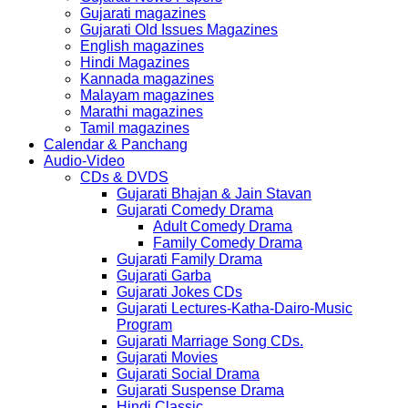
Gujarati magazines
Gujarati Old Issues Magazines
English magazines
Hindi Magazines
Kannada magazines
Malayam magazines
Marathi magazines
Tamil magazines
Calendar & Panchang
Audio-Video
CDs & DVDS
Gujarati Bhajan & Jain Stavan
Gujarati Comedy Drama
Adult Comedy Drama
Family Comedy Drama
Gujarati Family Drama
Gujarati Garba
Gujarati Jokes CDs
Gujarati Lectures-Katha-Dairo-Music
Program
Gujarati Marriage Song CDs.
Gujarati Movies
Gujarati Social Drama
Gujarati Suspense Drama
Hindi Classic