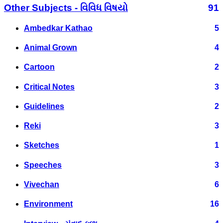
Other Subjects - વિવિધ વિષયો
91
Ambedkar Kathao
5
Animal Grown
4
Cartoon
2
Critical Notes
3
Guidelines
2
Reki
3
Sketches
1
Speeches
3
Vivechan
6
Environment
16