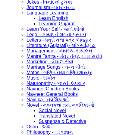
Jokes - વિનોદનો ટુચકા
Journalism - પત્રકારત્વ
Language Learning
Learn English
Learning Gujarati
Learn Your Self - જાતે શીખો
Legal - કાયદાને લગતા પુસ્તકો
Letters - પત્રો તથા પત્ર વ્યવહાર
Literature (Gujarati) - લોકસાહિત્ય
Management - વ્યવસ્થા સંચાલન
Mantra Tantra - મંત્ર તંત્ર, મંત્રસિદ્ધિ
Marketing - વેચાણ સેવા
Marriage Songs - લગ્ન ગીતો
Maths - ગણિત તથા ગણિતશાસ્ત્ર
Music - સંગીત
Naturopathy - કુદરતી ઉપચાર
Navneet Children Books
Navneet General Books
Navlika - નવલિકાઓ
Novel - નવલકથા તથા નવલિકાઓ
Social Novel
Translated Novel
Suspense & Detective
Osho - ઓશો
Philosophy - તત્ત્વજ્ઞાન