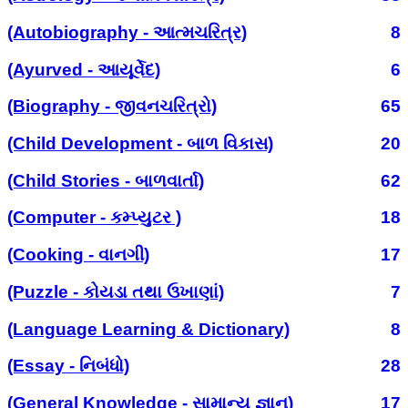
(Autobiography - આત્મચરિત્ર)
8
(Ayurved - આયૂર્વેદ)
6
(Biography - જીવનચરિત્રો)
65
(Child Development - બાળ વિકાસ)
20
(Child Stories - બાળવાર્તા)
62
(Computer - કમ્પ્યુટર )
18
(Cooking - વાનગી)
17
(Puzzle - કોયડા તથા ઉખાણાં)
7
(Language Learning & Dictionary)
8
(Essay - નિબંધો)
28
(General Knowledge - સામાન્ય જ્ઞાન)
17