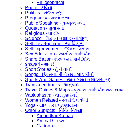
Philosophical
Poem - કવિતા
Politics - રાજકારણ
Pregnancy - ગર્ભાવસ્થા
Public Speaking - વક્તુત્વ કળા
Quotation - સુવાક્યો
Religious - ધાર્મિક
Science - વિજ્ઞાન તથા ટેકનોલોજી
Self Development - સ્વ વિકાસ
Self Improvement - જીવન-વિકાસ
Sex Education - જાતીય માર્ગદર્શન
Share Bazar - શેરબજાર માર્ગદર્શન
shayari - શાયરી
Short Stories - ટૂંકી વાર્તા
Songs - ફિલ્મના ગીતો તથા લોકગીતો
Sports And Games - રમત ગમત તથા ખેલ કૂદ
Translated books - અનુવાદ
Travel Guides & Maps - પ્રવાસ માર્ગદર્શન તથા નક્શા
Vastushastra - વાસ્તુશાસ્ત્ર
Women Related - સ્ત્રી ઉપયોગી
Yoga - યોગ તથા પ્રાણાયામ
Other Subjects - વિવિધ વિષયો
Ambedkar Kathao
Animal Grown
Cartoon