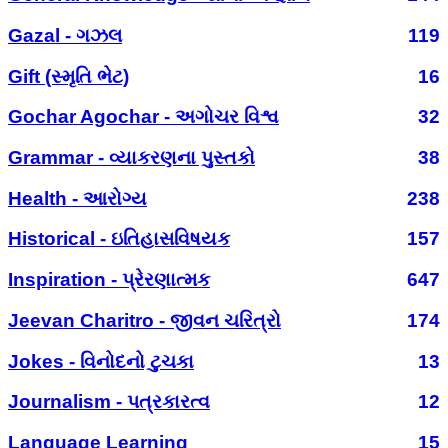
Gazal - ગઝલ
119
Gift (સ્મૃતિ ભેટ)
16
Gochar Agochar - અગોચર વિશ્વ
32
Grammar - વ્યાકરણના પુસ્તકો
38
Health - આરોગ્ય
238
Historical - ઇતિહાસવિષયક
157
Inspiration - પ્રેરણાત્મક
647
Jeevan Charitro - જીવન ચરિત્રો
174
Jokes - વિનોદનો ટુચકા
13
Journalism - પત્રકારત્વ
12
Language Learning
15