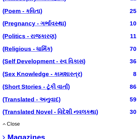
(Poem - કવિતા)
25
(Pregnancy - ગર્ભાવસ્થા)
10
(Politics - રાજકારણ)
11
(Religious - ધાર્મિક)
70
(Self Development - સ્વ વિકાસ)
36
(Sex Knowledge - કામશાસ્ત્ર)
8
(Short Stories - ટૂંકી વાર્તા)
86
(Translated - અનુવાદ)
59
(Translated Novel - વિદેશી નવલકથા)
30
Close
Magazines