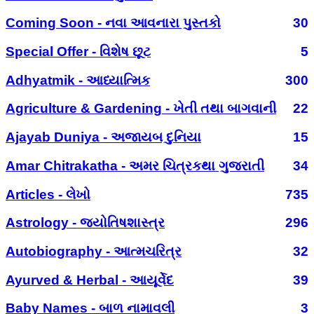
Coming Soon - નવા આવનારા પુસ્તકો
30
Special Offer - વિશેષ છૂટ
5
Adhyatmik - આધ્યાત્મિક
300
Agriculture & Gardening - ખેતી તથા બાગવાની
22
Ajayab Duniya - અજાયબ દુનિયા
15
Amar Chitrakatha - અમર ચિત્રકથા ગુજરાતી
34
Articles - લેખો
735
Astrology - જ્યોતિષશાસ્ત્ર
296
Autobiography - આત્મચરિત્ર
32
Ayurved & Herbal - આયૂર્વેદ
39
Baby Names - બાળ નામાવલી
3