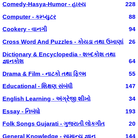
Comedy-Hasya-Humor - હાસ્ય
228
Computer - કમ્પ્યુટર
88
Cookery - વાનગી
94
Cross Word And Puzzles - કોયડા તથા ઉખાણાં
26
Dictionary & Encyclopedia - શબ્દકોશ તથા
જ્ઞાનકોશ
64
Drama & Film - નાટકો તથા ફિલ્મ
55
Educational - શિક્ષણ સંબંધી
147
English Learning - અંગ્રેજી શીખો
34
Essay - નિબંધો
193
Folk Songs Gujarati - ગુજરાતી લોકગીત
20
General Knowledge - સામાન્ય જ્ઞાન
144