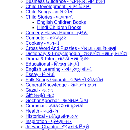
Business Guidance - વ્યવસાય માર્ગદર્શન
Child Development - બાળ વિકાસ
Child Songs - બાળ ગીતો
Child Stories - બાળવાર્તા
English Children Books
Hindi Children Books
Comedy-Hasya-Humor - હાસ્ય
Computer - કમ્પ્યુટર
Cookery - વાનગી
Cross Word And Puzzles - કોયડા તથા ઉખાણાં
Dictionary & Encyclopedia - શબ્દકોશ તથા જ્ઞાનકોશ
Drama & Film - નાટકો તથા ફિલ્મ
Educational - શિક્ષણ સંબંધી
English Learning - અંગ્રેજી શીખો
Essay - નિબંધો
Folk Songs Gujarati - ગુજરાતી લોકગીત
General Knowledge - સામાન્ય જ્ઞાન
Gazal - ગઝલ
Gift (સ્મૃતિ ભેટ)
Gochar Agochar - અગોચર વિશ્વ
Grammar - વ્યાકરણના પુસ્તકો
Health - આરોગ્ય
Historical - ઇતિહાસવિષયક
Inspiration - પ્રેરણાત્મક
Jeevan Charitro - જીવન ચરિત્રો