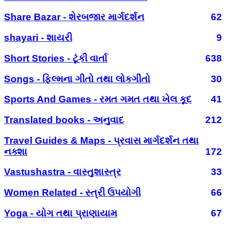
Share Bazar - શેરબજાર માર્ગદર્શન
62
shayari - શાયરી
9
Short Stories - ટૂંકી વાર્તા
638
Songs - ફિલ્મના ગીતો તથા લોકગીતો
30
Sports And Games - રમત ગમત તથા ખેલ કૂદ
41
Translated books - અનુવાદ
212
Travel Guides & Maps - પ્રવાસ માર્ગદર્શન તથા
નક્શા
172
Vastushastra - વાસ્તુશાસ્ત્ર
33
Women Related - સ્ત્રી ઉપયોગી
66
Yoga - યોગ તથા પ્રાણાયામ
67