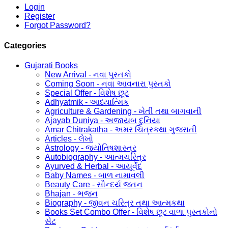
Login
Register
Forgot Password?
Categories
Gujarati Books
New Arrival - નવા પુસ્તકો
Coming Soon - નવા આવનારા પુસ્તકો
Special Offer - વિશેષ છૂટ
Adhyatmik - આધ્યાત્મિક
Agriculture & Gardening - ખેતી તથા બાગવાની
Ajayab Duniya - અજાયબ દુનિયા
Amar Chitrakatha - અમર ચિત્રકથા ગુજરાતી
Articles - લેખો
Astrology - જ્યોતિષશાસ્ત્ર
Autobiography - આત્મચરિત્ર
Ayurved & Herbal - આયૂર્વેદ
Baby Names - બાળ નામાવલી
Beauty Care - સૌન્દર્ય જતન
Bhajan - ભજન
Biography - જીવન ચરિત્ર તથા આત્મકથા
Books Set Combo Offer - વિશેષ છૂટ વાળા પુસ્તકોનો
સેટ