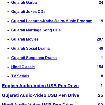
Gujarati Garba
24
Gujarati Jokes CDs
Gujarati Lectures-Katha-Dairo-Music Program
19
Gujarati Marriage Song CDs.
Gujarati Movies
297
Gujarati Social Drama
49
Gujarati Suspense Drama
1
Hindi Classic
154
TV Serials
8
English Audio-Video USB Pen Drive
1
Gujarati Audio-Video USB Pen Drive
25
Hindi Audio-Video USB Pen Drive
92