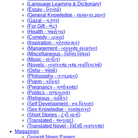
(Language Learning & Dictionary)
(Essay - નિબંધો)
(General Knowledge - સામાન્ય જ્ઞાન)
(Gazal - ગઝલ)
(For Gift - ભેટ)
(Health - આરોગ્ય)
(Comedy - હાસ્ય)
(Inspiration - પ્રેરણાત્મક)
(Management - વ્યવસ્થા સંચાલન)
(Miscellaneous - વિવિધ વિષય)
(Music - સંગીત)
(Novels - નવલકથા તથા નવલિકાઓ)
(Osho - ઓશો)
(Philosophy - તત્ત્વજ્ઞાન)
(Poem - કવિતા)
(Pregnancy - ગર્ભાવસ્થા)
(Politics - રાજકારણ)
(Religious - ધાર્મિક)
(Self Development - સ્વ વિકાસ)
(Sex Knowledge - કામશાસ્ત્ર)
(Short Stories - ટૂંકી વાર્તા)
(Translated - અનુવાદ)
(Translated Novel - વિદેશી નવલકથા)
Magazines
Gujarati News Papers