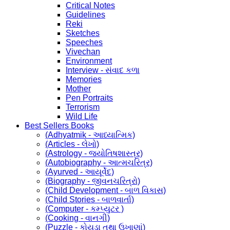
Critical Notes
Guidelines
Reki
Sketches
Speeches
Vivechan
Environment
Interview - સંવાદ કળા
Memories
Mother
Pen Portraits
Terrorism
Wild Life
Best Sellers Books
(Adhyatmik - આધ્યાત્મિક)
(Articles - લેખો)
(Astrology - જ્યોતિષશાસ્ત્ર)
(Autobiography - આત્મચરિત્ર)
(Ayurved - આયૂર્વેદ)
(Biography - જીવનચરિત્રો)
(Child Development - બાળ વિકાસ)
(Child Stories - બાળવાર્તા)
(Computer - કમ્પ્યુટર )
(Cooking - વાનગી)
(Puzzle - કોયડા તથા ઉખાણાં)